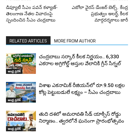
డిప్యూటీ సీఎం పవన్ కళ్యాణ్‌-
ఎబోలా వైరస్ డేంజర్ బెల్స్.. కేంద్ర
తెలంగాణ నేతల వివాదంపై
ప్రభుత్వం అలర్ట్, కీలక
స్పందించిన సీఎం చంద్రబాబు
మార్గదర్శకాలు జారీ
RELATED ARTICLES
MORE FROM AUTHOR
చంద్రబాబు సర్కార్ కీలక నిర్ణయం.. 6,330
ఎకరాల అగ్రిగోల్డ్ ఆస్తుల వేలానికి గ్రీన్ సిగ్నల్
ఆంధ్ర ప్రదేశ్
విశాఖ ఎకనామిక్ రీజియన్‌లో రూ.9.50 లక్షల
కోట్ల పెట్టుబడులే లక్ష్యం – సీఎం చంద్రబాబు
ఆంధ్ర ప్రదేశ్
తుది దశలో అమరావతి సీడ్ యాక్సిస్ రోడ్డు
నిర్మాణం.. త్వరలోనే ఘనంగా ప్రారంభోత్సవం
ఆంధ్ర ప్రదేశ్