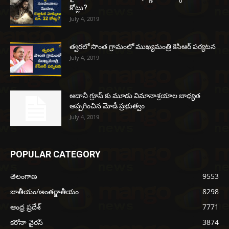
కోట్లు?
July 4, 2019
త్వరలో సొంత గ్రామంలో ముఖ్యమంత్రి కెసిఆర్ పర్యటన
July 4, 2019
అదానీ గ్రూప్ కు మూడు విమానాశ్రయాల బాధ్యత
అప్పగించిన మోడీ ప్రభుత్వం
July 4, 2019
POPULAR CATEGORY
తెలంగాణ
9553
జాతీయం/అంతర్జాతీయం
8298
ఆంధ్ర ప్రదేశ్
7771
కరోనా వైరస్
3874