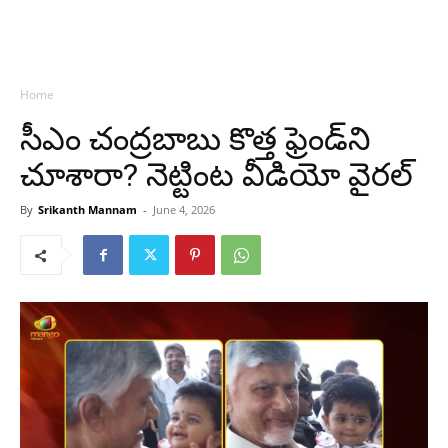
Home
సీఎం చంద్రబాబు కొత్త ఫ్రెండ్‌ని
చూశారా? నెట్టింట వీడియో వైరల్
By
Srikanth Mannam
-
June 4, 2026