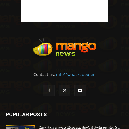
Contact us:
info@whackedout.in
POPULAR POSTS
సైరా సంచలనాలు మొదలు, కర్ణాటక హక్కులు రూ. 32