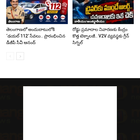
తెలంగాణ
జాతీయం/అంతర్జాతీయం
తెలంగాణలో అందుబాటులోకి
రోడ్డు ప్రమాదాల నివారణకు కేంద్రం
‘డయల్ 112’ సేవలు.. ప్రారంభించిన
కొత్త టెక్నాలజీ.. V2V వ్యవస్థకు గ్రీన్
డీజీపీ సీవీ ఆనంద్
సిగ్నల్