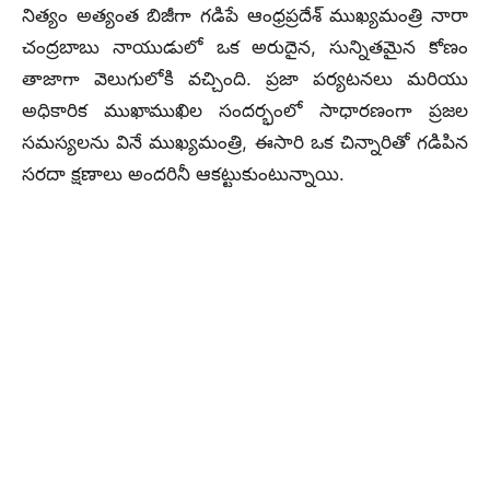
నిత్యం అత్యంత బిజీగా గడిపే ఆంధ్రప్రదేశ్ ముఖ్యమంత్రి నారా
చంద్రబాబు నాయుడులో ఒక అరుదైన, సున్నితమైన కోణం
తాజాగా వెలుగులోకి వచ్చింది. ప్రజా పర్యటనలు మరియు
అధికారిక ముఖాముఖిల సందర్భంలో సాధారణంగా ప్రజల
సమస్యలను వినే ముఖ్యమంత్రి, ఈసారి ఒక చిన్నారితో గడిపిన
సరదా క్షణాలు అందరినీ ఆకట్టుకుంటున్నాయి.