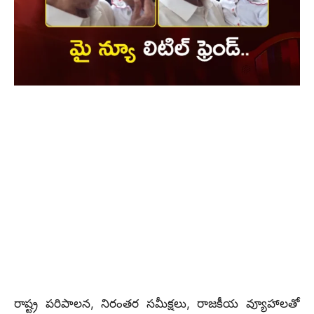
రాష్ట్ర పరిపాలన, నిరంతర సమీక్షలు, రాజకీయ వ్యూహాలతో