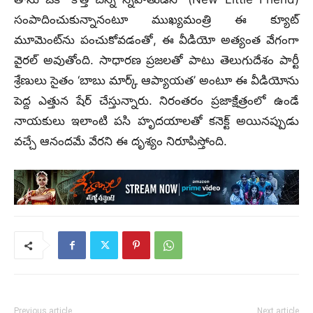
సంపాదించుకున్నానంటూ ముఖ్యమంత్రి ఈ క్యూట్
మూమెంట్‌ను పంచుకోవడంతో, ఈ వీడియో అత్యంత వేగంగా
వైరల్ అవుతోంది. సాధారణ ప్రజలతో పాటు తెలుగుదేశం పార్టీ
శ్రేణులు సైతం ‘బాబు మార్క్ ఆప్యాయత’ అంటూ ఈ వీడియోను
పెద్ద ఎత్తున షేర్ చేస్తున్నారు. నిరంతరం ప్రజాక్షేత్రంలో ఉండే
నాయకులు ఇలాంటి పసి హృదయాలతో కనెక్ట్ అయినప్పుడు
వచ్చే ఆనందమే వేరని ఈ దృశ్యం నిరూపిస్తోంది.
Previous article
Next article