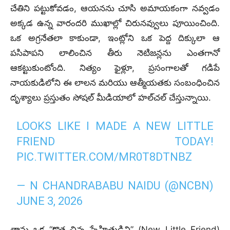
చేతిని పట్టుకోవడం, ఆయనను చూసి అమాయకంగా నవ్వడం
అక్కడ ఉన్న వారందరి ముఖాల్లో చిరునవ్వులు పూయించింది.
ఒక అగ్రనేతలా కాకుండా, ఇంట్లోని ఒక పెద్ద దిక్కులా ఆ
పసిపాపని లాలించిన తీరు నెటిజన్లను ఎంతగానో
ఆకట్టుకుంటోంది. నిత్యం ఫైళ్లూ, ప్రసంగాలతో గడిపే
నాయకుడిలోని ఈ లాలన మరియు ఆత్మీయతకు సంబంధించిన
దృశ్యాలు ప్రస్తుతం సోషల్ మీడియాలో హల్‌చల్ చేస్తున్నాయి.
LOOKS LIKE I MADE A NEW LITTLE
FRIEND TODAY!
PIC.TWITTER.COM/MR0T8DTNBZ
— N CHANDRABABU NAIDU (@NCBN)
JUNE 3, 2026
తాను ఒక “కొత్త చిన్న స్నేహితుడిని” (New Little Friend)