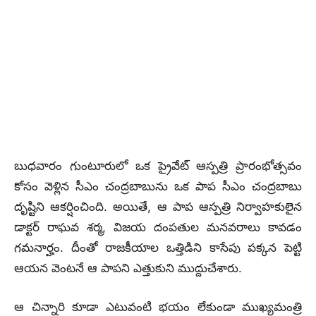
బుధవారం గుంటూరులో ఒక ప్రైవేట్ ఆస్పత్రి ప్రారంభోత్సవం
కోసం వెళ్లిన సీఎం చంద్రబాబును ఒక పాప సీఎం చంద్రబాబు
దృష్టిని ఆకర్షించింది. అయితే, ఆ పాప ఆస్పత్రి నిర్వాహకులైన
డాక్టర్ రాఘవ శర్మ, విజయ దంపతుల మనవరాలు కావడం
గమనార్హం. దీంతో రాజకీయాల ఒత్తిడిని కాసేపు పక్కన పెట్టి
ఆయన వెంటనే ఆ పాపని ఎత్తుకుని ముద్దుచేశారు.
ఆ చిన్నారి కూడా ఎటువంటి భయం లేకుండా ముఖ్యమంత్రి