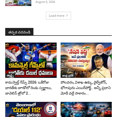
August 6, 2026
Load more
తప్పక చదవండి
స్పోర్ట్స్
ఆంధ్ర ప్రదేశ్
కామన్వెల్త్ గేమ్స్ 2026: ఒకేరోజు
పోలవరం, విశాఖ ఉక్కు, రైల్వేజోన్‌,
భారత్‌కు జూడోలో రెండు స్వర్ణాలు,
భోగాపురం ఎయిర్‌పోర్ట్.. అన్నీ ప్రధాని
జావెలిన్‌ త్రోలో 2...
మోదీ వల్లే సాకారం...