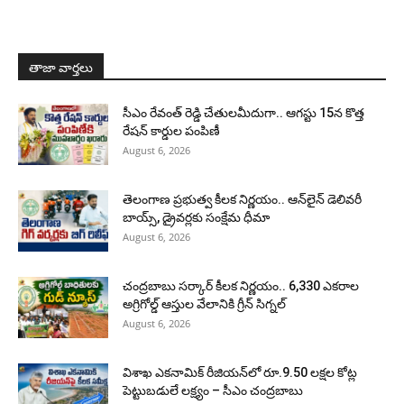
తాజా వార్తలు
సీఎం రేవంత్ రెడ్డి చేతులమీదుగా.. ఆగస్టు 15న కొత్త
రేషన్ కార్డుల పంపిణీ
August 6, 2026
తెలంగాణ ప్రభుత్వ కీలక నిర్ణయం.. ఆన్‌లైన్ డెలివరీ
బాయ్స్, డ్రైవర్లకు సంక్షేమ ధీమా
August 6, 2026
చంద్రబాబు సర్కార్ కీలక నిర్ణయం.. 6,330 ఎకరాల
అగ్రిగోల్డ్ ఆస్తుల వేలానికి గ్రీన్ సిగ్నల్
August 6, 2026
విశాఖ ఎకనామిక్ రీజియన్‌లో రూ.9.50 లక్షల కోట్ల
పెట్టుబడులే లక్ష్యం – సీఎం చంద్రబాబు