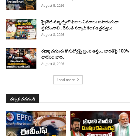
August 8, 2026
ప్రైవేట్ స్కూల్స్‌లో ఫీజుల వివరాలు బహిరంగంగా
ప్రకటించాలి.. రేవంత్ సర్కార్ కీలక ఉత్తర్వులు
August 8, 2026
రష్యా చమురు కొనుగోళ్లపై ట్రంప్ అస్త్రం.. భారత్‌పై 100%
టారిఫ్‌ల భారం
August 8, 2026
Load more
తప్పక చదవండి