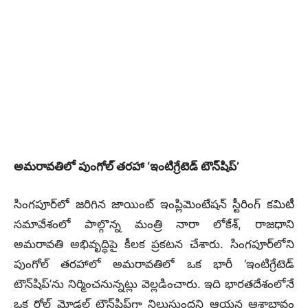
అమరావతిలో పుంగోల్ తరహా ‘ఇంటిగ్రేటెడ్ టౌన్‌షిప్’
సింగపూర్‌లో జరిగిన జాయింట్ ఇంప్లిమెంటేషన్ స్టీరింగ్ కమిటీ
సమావేశంలో పాల్గొన్న మంత్రి నారా లోకేశ్, రాజధాని
అమరావతి అభివృద్ధిపై కీలక ప్రకటన చేశారు. సింగపూర్‌లోని
పుంగోల్ తరహాలో అమరావతిలో ఒక భారీ ‘ఇంటిగ్రేటెడ్
టౌన్‌షిప్’ను నిర్మించనున్నట్లు వెల్లడించారు. ఇది భారతదేశంలోనే
ఒక రోల్ మోడల్ టౌన్‌షిప్‌గా నిలుస్తుందని ఆయన ఆశాభావం