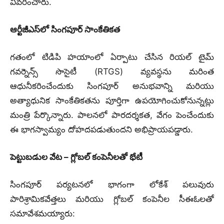
వివరించారు.
ఆర్టీజీఎస్‌లో సింగపూర్ సాంకేతికత
గతంలో టిడిపి హయాంలో ఏర్పాటు చేసిన రియల్ టైమ్
గవర్నెన్స్ సొసైటీ (RTGS) వ్యవస్థను మరింత
ఆధునీకరించేందుకు సింగపూర్ అనుభవాన్ని మరియు
అత్యాధునిక సాంకేతికతను పూర్తిగా ఉపయోగించుకోనున్నట్లు
మంత్రి పేర్కొన్నారు. పాలనలో పారదర్శకత, వేగం పెంచేందుకు
ఈ భాగస్వామ్యం దోహదపడుతుందని అభిప్రాయపడ్డారు.
పెట్టుబడుల వేట – గ్లోబల్ కంపెనీలతో భేటీ
సింగపూర్ పర్యటనలో భాగంగా లోకేశ్ పలువురు
పారిశ్రామికవేత్తలు మరియు గ్లోబల్ కంపెనీల సీఈఓలతో
సమావేశమయ్యారు: