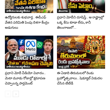
జాతీయం/అంతర్జాతీయం
తెలంగాణ
ఉద్యోగులకు శుభవార్త.. ఈపీఎఫ్‌
ప్రధాని మోదీని దూషిస్తే.. ఆ రాష్ట్రాల్లో
వేతన పరిమితి పెంపు దిశగా కేంద్రం
ఒక్క కేసు కూడా లేదు, కానీ
అడుగులు
తెలంగాణలో...
జాతీయం/అంతర్జాతీయం
ఆంధ్ర ప్రదేశ్
ప్రధాని మోదీ వీడియో వివాదం..
ఈ ఏడాది తిరుమలలో రెండు
మెటా మూడు రోజుల్లో క్షమాపణ
బ్రహ్మోత్సవాలు.. షెడ్యూల్ విడుదల
చెప్పాలన్న పార్లమెంట్
చేసిన టీటీడీ