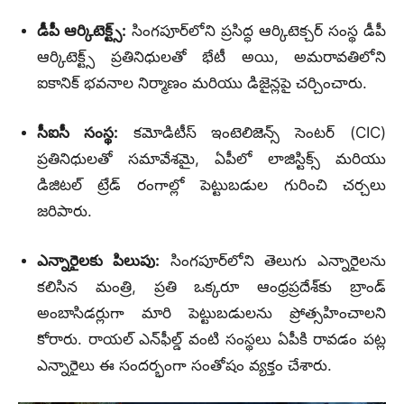
డీపీ ఆర్కిటెక్ట్స్:
సింగపూర్‌లోని ప్రసిద్ధ ఆర్కిటెక్చర్ సంస్థ డీపీ
ఆర్కిటెక్ట్స్ ప్రతినిధులతో భేటీ అయి, అమరావతిలోని
ఐకానిక్ భవనాల నిర్మాణం మరియు డిజైన్లపై చర్చించారు.
సీఐసీ సంస్థ:
కమోడిటీస్ ఇంటెలిజెన్స్ సెంటర్ (CIC)
ప్రతినిధులతో సమావేశమై, ఏపీలో లాజిస్టిక్స్ మరియు
డిజిటల్ ట్రేడ్ రంగాల్లో పెట్టుబడుల గురించి చర్చలు
జరిపారు.
ఎన్నారైలకు పిలుపు:
సింగపూర్‌లోని తెలుగు ఎన్నారైలను
కలిసిన మంత్రి, ప్రతి ఒక్కరూ ఆంధ్రప్రదేశ్‌కు బ్రాండ్
అంబాసిడర్లుగా మారి పెట్టుబడులను ప్రోత్సహించాలని
కోరారు. రాయల్ ఎన్‌ఫీల్డ్ వంటి సంస్థలు ఏపీకి రావడం పట్ల
ఎన్నారైలు ఈ సందర్భంగా సంతోషం వ్యక్తం చేశారు.