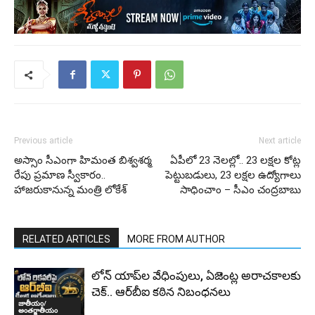
Previous article
Next article
అస్సాం సీఎంగా హిమంత బిశ్వశర్మ
ఏపీలో 23 నెలల్లో.. 23 లక్షల కోట్ల
రేపు ప్రమాణ స్వీకారం..
పెట్టుబడులు, 23 లక్షల ఉద్యోగాలు
హాజరుకానున్న మంత్రి లోకేశ్
సాధించాం – సీఎం చంద్రబాబు
RELATED ARTICLES
MORE FROM AUTHOR
లోన్ యాప్‌ల వేధింపులు, ఏజెంట్ల అరాచకాలకు
చెక్.. ఆర్‌బీఐ కఠిన నిబంధనలు
జాతీయం/
అంతర్జాతీయం