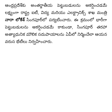
ఆంధ్రప్రదేశ్‌కు అంతర్జాతీయ పెట్టుబడులను ఆకర్షించడమే
లక్ష్యంగా రాష్ట్ర ఐటీ, విద్య మరియు ఎలక్ట్రానిక్స్ శాఖ మంత్రి
నారా లోకేశ్
సింగపూర్‌లో పర్యటించారు. ఈ క్రమంలో భారీగా
పెట్టుబడులను ఆకర్షించడమే కాకుండా, సింగపూర్ తరహా
అత్యాధునిక మౌలిక సదుపాయాలను ఏపీలో నిర్మించేలా ఆయన
వరుస భేటీలు నిర్వహించారు.