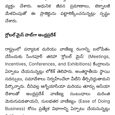
వ్యక్తం చేశారు. ఆధునిక జీవన ప్రమాణాలు, టెక్నాలజీ
మేళవింపుతో ఈ ప్రాజెక్టును పట్టాలెక్కించనున్నట్లు స్పష్టం
చేశారు.
గ్లోబల్ మైస్ హబ్‌గా ఆంధ్రప్రదేశ్
రాష్ట్రంలో పర్యాటక మరియు వాణిజ్య రంగాన్ని బలోపేతం
చేసేందుకు సింగపూర్ తరహా ‘గ్లోబల్ మైస్’ (Meetings,
Incentives, Conferences, and Exhibitions) కేంద్రాలను
ఏర్పాటు చేయనున్నట్లు లోకేశ్ తెలిపారు. అంతర్జాతీయ స్థాయి
సదస్సులు, సమావేశాలు నిర్వహించేలా వీటిని తీర్చిదిద్దుతామని
పేర్కొన్నారు. దీనివల్ల ఆగ్నేయాసియా మరియు తూర్పు ఆసియా
దేశాలతో ఆంధ్రప్రదేశ్ వాణిజ్య సంబంధాలు మరింత
మెరుగుపడతాయని, సులభతర వాణిజ్యం (Ease of Doing
Business) కోసం ప్రత్యేక విభాగాన్ని ఏర్పాటు చేయనున్నట్లు