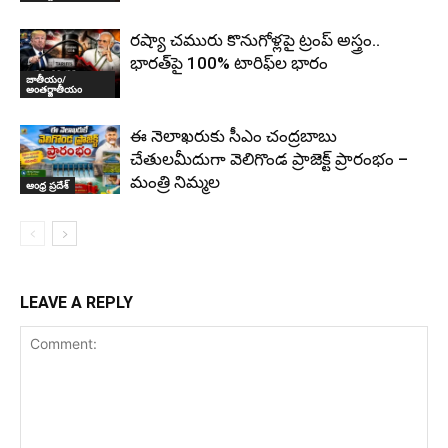
రష్యా చమురు కొనుగోళ్లపై ట్రంప్ అస్త్రం..
భారత్‌పై 100% టారిఫ్‌ల భారం
జాతీయం/
అంతర్జాతీయం
ఈ నెలాఖరుకు సీఎం చంద్రబాబు
చేతులమీదుగా వెలిగొండ ప్రాజెక్ట్‌ ప్రారంభం –
మంత్రి నిమ్మల
ఆంధ్ర ప్రదేశ్
LEAVE A REPLY