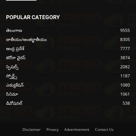
POPULAR CATEGORY
తెలంగాణ
9555
జాతీయం/అంతర్జాతీయం
8305
ఆంధ్ర ప్రదేశ్
7777
కరోనా వైరస్
3874
స్పెషల్స్
2082
స్పోర్ట్స్
1187
ఎడ్యుకేషన్
1080
సినిమా
1061
డివోషనల్
538
Disclaimer
Privacy
Advertisement
Contact Us