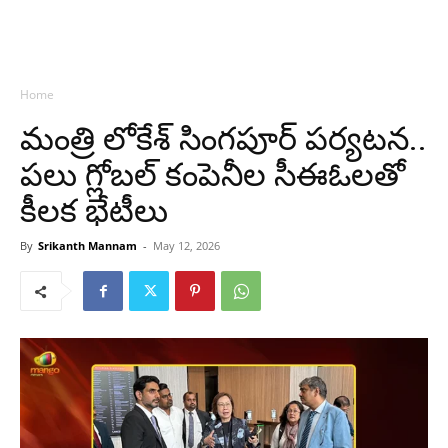
Home
మంత్రి లోకేశ్ సింగపూర్ పర్యటన..
పలు గ్లోబల్ కంపెనీల సీఈఓలతో
కీలక భేటీలు
By
Srikanth Mannam
-
May 12, 2026