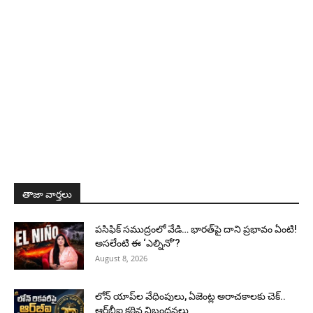
తాజా వార్తలు
పసిఫిక్ సముద్రంలో వేడి… భారత్‌పై దాని ప్రభావం ఏంటి!
అసలేంటి ఈ ‘ఎల్నినో’?
August 8, 2026
లోన్ యాప్‌ల వేధింపులు, ఏజెంట్ల అరాచకాలకు చెక్..
ఆర్‌బీఐ కఠిన నిబంధనలు