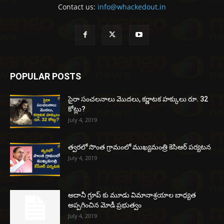
Contact us:
info@whackedout.in
POPULAR POSTS
సైరా సంచలనాలు మొదలు, కర్ణాటక హక్కులు రూ. 32
కోట్లు?
July 4, 2019
త్వరలో సొంత గ్రామంలో ముఖ్యమంత్రి కెసిఆర్ పర్యటన
July 4, 2019
అదానీ గ్రూప్ కు మూడు విమానాశ్రయాల బాధ్యత
అప్పగించిన మోడీ ప్రభుత్వం
July 4, 2019