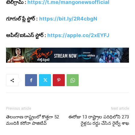
టెలీగ్రామ్ :
https://t.me/mangonewsofficial
గూగుల్ ప్లే స్టోర్ :
https://bit.ly/2R4cbgN
ఆపిల్/ఐఓఎస్ స్టోర్ :
https://apple.co/2xEYFJ
Previous article
Next article
తెలంగాణ రాష్ట్రంలో కొత్తగా 52
ఈరోజు 13 రాష్ట్రాల పరిధిలోని 273
మందికి కరోనా పాజిటివ్
రైళ్లను రద్దు చేసిన రైల్వే శాఖ