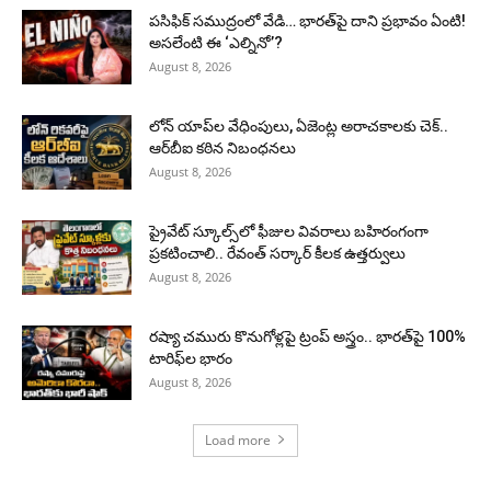
పసిఫిక్ సముద్రంలో వేడి… భారత్‌పై దాని ప్రభావం ఏంటి!
అసలేంటి ఈ ‘ఎల్నినో’?
August 8, 2026
లోన్ యాప్‌ల వేధింపులు, ఏజెంట్ల అరాచకాలకు చెక్..
ఆర్‌బీఐ కఠిన నిబంధనలు
August 8, 2026
ప్రైవేట్ స్కూల్స్‌లో ఫీజుల వివరాలు బహిరంగంగా
ప్రకటించాలి.. రేవంత్ సర్కార్ కీలక ఉత్తర్వులు
August 8, 2026
రష్యా చమురు కొనుగోళ్లపై ట్రంప్ అస్త్రం.. భారత్‌పై 100%
టారిఫ్‌ల భారం
August 8, 2026
Load more