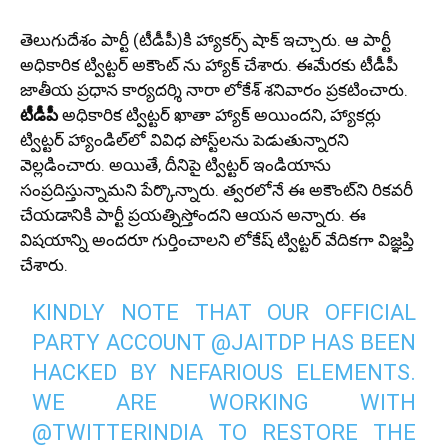
తెలుగుదేశం పార్టీ (టీడీపీ)కి హ్యాకర్స్ షాక్ ఇచ్చారు. ఆ పార్టీ
అధికారిక ట్విట్టర్ అకౌంట్ ను హ్యాక్ చేశారు. ఈమేరకు టీడీపీ
జాతీయ ప్రధాన కార్యదర్శి నారా లోకేశ్ శనివారం ప్రకటించారు.
టీడీపీ
అధికారిక ట్విట్టర్ ఖాతా హ్యాక్ అయిందని, హ్యాకర్లు
ట్విట్టర్ హ్యాండిల్‌లో వివిధ పోస్ట్‌లను పెడుతున్నారని
వెల్లడించారు. అయితే, దీనిపై ట్విట్టర్ ఇండియాను
సంప్రదిస్తున్నామని పేర్కొన్నారు. త్వరలోనే ఈ అకౌంట్‌ని రికవరీ
చేయడానికి పార్టీ ప్రయత్నిస్తోందని ఆయన అన్నారు. ఈ
విషయాన్ని అందరూ గుర్తించాలని లోకేష్ ట్విట్టర్ వేదికగా విజ్ఞప్తి
చేశారు.
KINDLY NOTE THAT OUR OFFICIAL
PARTY ACCOUNT
@JAITDP
HAS BEEN
HACKED BY NEFARIOUS ELEMENTS.
WE ARE WORKING WITH
@TWITTERINDIA
TO RESTORE THE