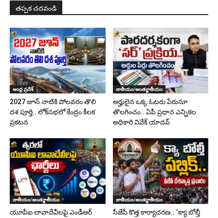
తప్పక చదవండి
ఆంధ్ర ప్రదేశ్
జాతీయం/అంతర్జాతీయం
2027 జూన్ నాటికి పోలవరం తొలి
అర్హులైన ఒక్క ఓటరు పేరునూ
దశ పూర్తి.. లోక్‌సభలో కేంద్రం కీలక
తొలగించం.. ఏపీ ప్రధాన ఎన్నికల
ప్రకటన
అధికారి వివేక్ యాదవ్
జాతీయం/అంతర్జాతీయం
జాతీయం/అంతర్జాతీయం
యూపీఐ లావాదేవీలపై ఎండీఆర్
సీజేపీ కొత్త కార్యాచరణ.. ‘క్యా బోల్తీ