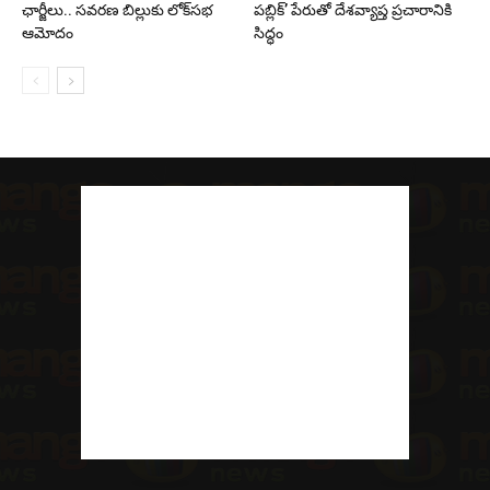
ఛార్జీలు.. సవరణ బిల్లుకు లోక్‌సభ
పబ్లిక్’ పేరుతో దేశవ్యాప్త ప్రచారానికి
ఆమోదం
సిద్ధం