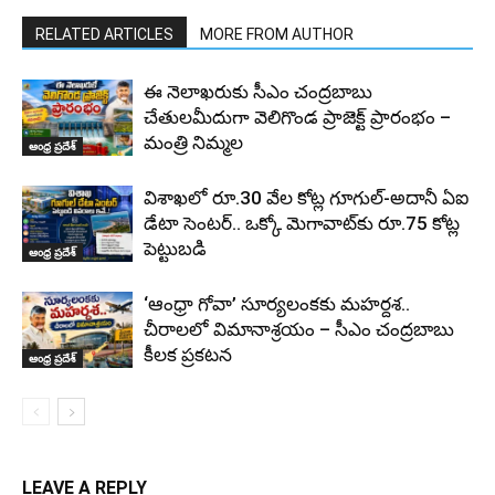
RELATED ARTICLES
MORE FROM AUTHOR
ఈ నెలాఖరుకు సీఎం చంద్రబాబు
చేతులమీదుగా వెలిగొండ ప్రాజెక్ట్‌ ప్రారంభం –
మంత్రి నిమ్మల
ఆంధ్ర ప్రదేశ్
విశాఖలో రూ.30 వేల కోట్ల గూగుల్-అదానీ ఏఐ
డేటా సెంటర్.. ఒక్కో మెగావాట్‌కు రూ.75 కోట్ల
పెట్టుబడి
ఆంధ్ర ప్రదేశ్
‘ఆంధ్రా గోవా’ సూర్యలంకకు మహర్దశ..
చీరాలలో విమానాశ్రయం – సీఎం చంద్రబాబు
కీలక ప్రకటన
ఆంధ్ర ప్రదేశ్
LEAVE A REPLY