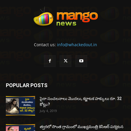
Contact us:
info@whackedout.in
POPULAR POSTS
సైరా సంచలనాలు మొదలు, కర్ణాటక హక్కులు రూ. 32
కోట్లు?
July 4, 2019
త్వరలో సొంత గ్రామంలో ముఖ్యమంత్రి కెసిఆర్ పర్యటన