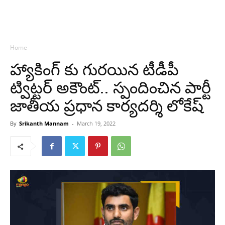
Home
హ్యాకింగ్ కు గురయిన టీడీపీ
ట్విట్టర్ అకౌంట్.. స్పందించిన పార్టీ
జాతీయ ప్రధాన కార్యదర్శి లోకేష్
By
Srikanth Mannam
-
March 19, 2022