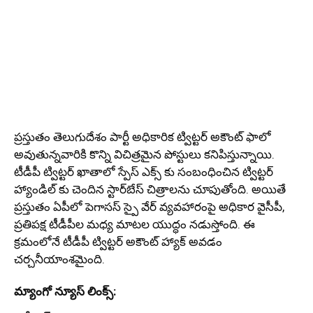
ప్రస్తుతం తెలుగుదేశం పార్టీ అధికారిక ట్విట్టర్ అకౌంట్ ఫాలో
అవుతున్నవారికి కొన్ని విచిత్రమైన పోస్టులు కనిపిస్తున్నాయి.
టీడీపీ ట్విట్టర్ ఖాతాలో స్పేస్ ఎక్స్ కు సంబంధించిన ట్విట్టర్
హ్యాండిల్ కు చెందిన స్టార్‌బేస్ చిత్రాలను చూపుతోంది. అయితే
ప్రస్తుతం ఏపీలో పెగాసస్ స్పై వేర్ వ్యవహారంపై అధికార వైసీపీ,
ప్రతిపక్ష టీడీపీల మధ్య మాటల యుద్ధం నడుస్తోంది. ఈ
క్రమంలోనే టీడీపీ ట్విట్టర్ అకౌంట్ హ్యాక్ అవడం
చర్చనీయాంశమైంది.
మ్యాంగో న్యూస్ లింక్స్: