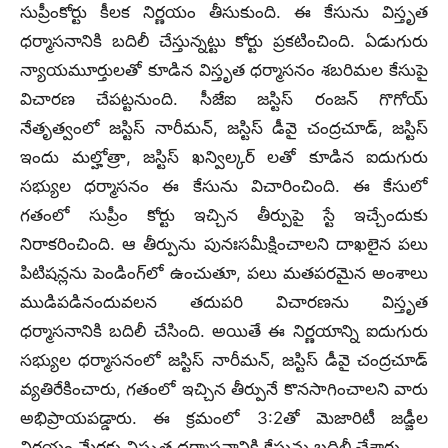
సుప్రీంకోర్టు కీలక నిర్ణయం తీసుకుంది. ఈ కేసును విస్తృత
ధర్మాసనానికి బదిలీ చేస్తున్నట్టు కోర్టు ప్రకటించింది. ఏడుగురు
న్యాయమూర్తులతో కూడిన విస్తృత ధర్మాసనం శబరిమల కేసుపై
విచారణ చేపట్టనుంది. సీజేఐ జస్టిస్ రంజన్‌ గొగోయ్
నేతృత్వంలో జస్టిస్‌ నారీమన్‌, జస్టిస్ డీవై చంద్రచూడ్‌, జస్టిస్‌
ఇందు మల్హోత్రా, జస్టిస్‌ ఖన్విల్కర్‌ లతో కూడిన ఐదుగురు
సభ్యుల ధర్మాసనం ఈ కేసును విచారించింది. ఈ కేసులో
గతంలో సుప్రీం కోర్టు ఇచ్చిన తీర్పుపై స్టే ఇచ్చేందుకు
నిరాకరించింది. ఆ తీర్పును పునఃసమీక్షించాలని దాఖలైన పలు
పిటిషన్లను పెండింగ్‌లో ఉంచుతూ, పలు మతపరమైన అంశాలు
ముడిపడినందువలన తదుపరి విచారణను విస్తృత
ధర్మాసనానికి బదిలీ చేసింది. అయితే ఈ నిర్ణయాన్ని ఐదుగురు
సభ్యుల ధర్మాసనంలో జస్టిస్‌ నారీమన్, జస్టిస్‌ డీవై చంద్రచూడ్‌
వ్యతిరేకించారు, గతంలో ఇచ్చిన తీర్పునే కొనసాగించాలని వారు
అభిప్రాయపడ్డారు. ఈ క్రమంలో 3:2తో మెజారిటీ జడ్జీల
నిర్ణయం మేరకు విస్తృత ధర్మాసనానికి కేసును బదిలీ చేశారు.