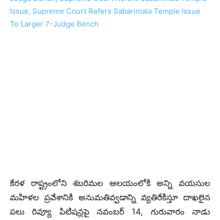
కేరళ రాష్ట్రంలోని శబరిమల ఆలయంలోకి అన్ని వయసుల
మహిళల ప్రవేశానికి అనుమతివ్వడాన్ని వ్యతిరేకిస్తూ దాఖలైన
పలు రివ్యూ పిటిషన్లపై నవంబర్ 14, గురువారం నాడు