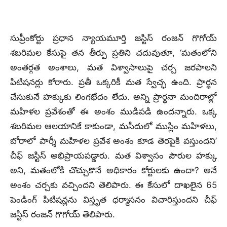
సుప్రీంకోర్టు ప్రధాన న్యాయమూర్తి జస్టిస్‌ రంజన్ గొగోయ్
శబరిమల కేసుపై తన తీర్పు ప్రతిని చదువుతూ, ‘మతంలోని
అంతర్గత అంశాలు, మత విశ్వాసాలుపై చర్చ జరపాలని
పిటిషనర్లు కోరారు. ప్రతీ ఒక్కరికీ మత స్వేచ్ఛ ఉంది. ప్రార్థన
చేసుకునే హక్కుకు లింగభేదం లేదు. అన్ని ప్రార్థనా మందిరాల్లో
మహిళల ప్రవేశంతో ఈ అంశం ముడిపడి ఉందన్నారు. ఒక్క
శబరిమల ఆలయానికే కాకుండా, మసీదులో ముస్లిం మహిళలు,
బోరాలో పార్శీ మహిళల ప్రవేశ అంశం కూడ తెరపైకి వస్తుందని’
చీఫ్ జస్టిస్ అభిప్రాయపడ్డారు. మత విశ్వాసం పౌరుల హక్కు
అని, మతంలోకి చొచ్చుకొనే అధికారం కోర్టులకు ఉందా? అనే
అంశం చర్చకు వచ్చిందని తెలిపారు. ఈ కేసులో దాఖలైన 65
పెండింగ్‌ పిటిషన్లను విస్తృత ధర్మాసనం విచారిస్తుందని చీఫ్
జస్టిస్ రంజన్ గొగోయ్ తెలిపారు.