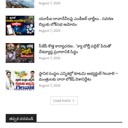
August 7, 2026
యూపీఐ లావాదేవీలపై ఎండీఆర్ ఛార్జీలు.. సవరణ
బిల్లుకు లోక్‌సభ ఆమోదం
August 7, 2026
సీజేపీ కొత్త కార్యాచరణ.. ‘క్యా బోల్తీ పబ్లిక్’ పేరుతో
దేశవ్యాప్త ప్రచారానికి సిద్ధం
August 7, 2026
స్థానిక సంస్థల ఎన్నికల్లో కూటమి అభ్యర్థులే గెలవాలి –
మంత్రులకు నారా లోకేష్ దిశానిర్దేశం
August 7, 2026
Load more
తప్పక చదవండి