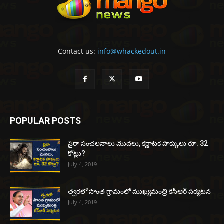
Contact us:
info@whackedout.in
POPULAR POSTS
సైరా సంచలనాలు మొదలు, కర్ణాటక హక్కులు రూ. 32
కోట్లు?
July 4, 2019
త్వరలో సొంత గ్రామంలో ముఖ్యమంత్రి కెసిఆర్ పర్యటన
July 4, 2019