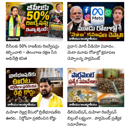
తెలంగాణ
జాతీయం/అంతర్జాతీయం
బీసీలకు 50% రాజకీయ రిజర్వేషన్లు
ప్రధాని మోదీ వీడియో వివాదం..
కల్పించాలి – తెలంగాణ రక్షణ సేన
మెటా మూడు రోజుల్లో క్షమాపణ
అధినేత్రి కవిత
చెప్పాలన్న పార్లమెంట్
జాతీయం/అంతర్జాతీయం
జాతీయం/అంతర్జాతీయం
మహిళా రెజ్లర్ల కేసులో బ్రిజ్‌భూషణ్‌కు
డీలిమిటేషన్, మహిళా రిజర్వేషన్
ఊరట.. నిర్దోషిగా ప్రకటించిన కోర్టు
బిల్లులే లక్ష్యంగా.. పార్లమెంట్ ప్రత్యేక
సమావేశాలు