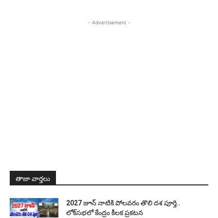
- Advertisement -
తాజా వార్తలు
2027 జూన్ నాటికి పోలవరం తొలి దశ పూర్తి..
లోక్‌సభలో కేంద్రం కీలక ప్రకటన