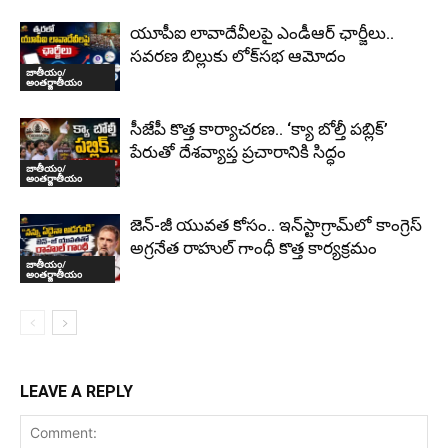
యూపీఐ లావాదేవీలపై ఎండీఆర్ ఛార్జీలు..
సవరణ బిల్లుకు లోక్‌సభ ఆమోదం
జాతీయం/
అంతర్జాతీయం
సీజేపీ కొత్త కార్యాచరణ.. ‘క్యా బోల్తీ పబ్లిక్’
పేరుతో దేశవ్యాప్త ప్రచారానికి సిద్ధం
జాతీయం/
అంతర్జాతీయం
జెన్-జీ యువత కోసం.. ఇన్‌స్టాగ్రామ్‌లో కాంగ్రెస్
అగ్రనేత రాహుల్ గాంధీ కొత్త కార్యక్రమం
జాతీయం/
అంతర్జాతీయం
LEAVE A REPLY