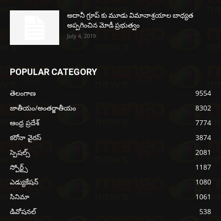
అదానీ గ్రూప్ కు మూడు విమానాశ్రయాల బాధ్యత
అప్పగించిన మోడీ ప్రభుత్వం
July 4, 2019
POPULAR CATEGORY
తెలంగాణ
9554
జాతీయం/అంతర్జాతీయం
8302
ఆంధ్ర ప్రదేశ్
7774
కరోనా వైరస్
3874
స్పెషల్స్
2081
స్పోర్ట్స్
1187
ఎడ్యుకేషన్
1080
సినిమా
1061
డివోషనల్
538