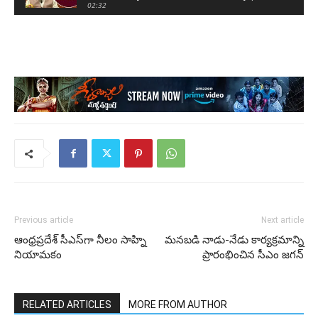
#AyodhyaCase
02:32
Congress Leader Navjot Singh Sidhu Praises
Pakistan PM Imran Khan At Kartarpur | Mango
News
12:30
Previous article
Next article
ఆంధ్రప్రదేశ్ సీఎస్‌గా నీలం సాహ్ని
మనబడి నాడు-నేడు కార్యక్రమాన్ని
నియామకం
ప్రారంభించిన సీఎం జగన్
RELATED ARTICLES
MORE FROM AUTHOR