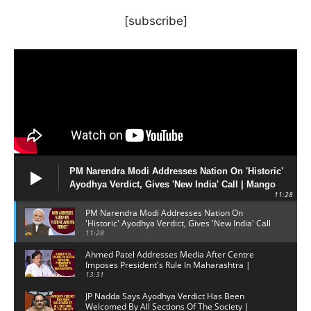
[subscribe]
PM Narendra Modi Addresses Nation On 'Historic'
Ayodhya Verdict, Gives 'New India' Call | Mango
11:28
News
PM Narendra Modi Addresses Nation On
'Historic' Ayodhya Verdict, Gives 'New India' Call
| Mango News
11:28
Ahmed Patel Addresses Media After Centre
Imposes President's Rule In Maharashtra |
Mango News
13:31
JP Nadda Says Ayodhya Verdict Has Been
Welcomed By All Sections Of The Society |