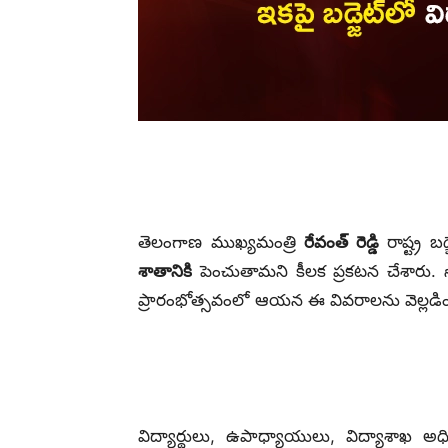
తెలంగాణ ముఖ్యమంత్రి
రేవంత్ రెడ్డి
రాష్ట్ర బ
శాతానికి
పెంచుతామని కీలక ప్రకటన చేశారు. సో
ప్రారంభోత్సవంలో ఆయన ఈ వివరాలను వెల్లడి
విద్యార్థులు, ఉపాధ్యాయులు, విద్యాశాఖ అ