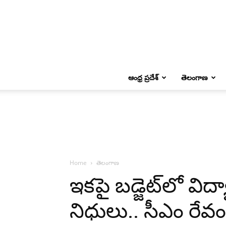
ఆంధ్ర ప్రదేశ్
తెలంగాణ
Home
తెలంగాణ
ఇకపై బడ్జెట్‌లో విద
నిధులు.. సీఎం రేవంత