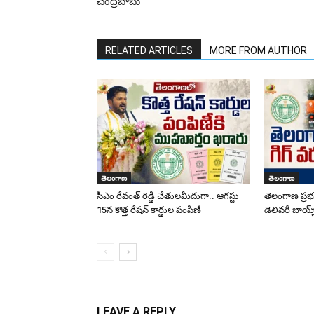
చంద్రబాబు
RELATED ARTICLES
MORE FROM AUTHOR
తెలంగాణ
తెలంగాణ
సీఎం రేవంత్ రెడ్డి చేతులమీదుగా.. ఆగస్టు
తెలంగాణ ప్రభు
15న కొత్త రేషన్ కార్డుల పంపిణీ
డెలివరీ బాయ్స్
LEAVE A REPLY