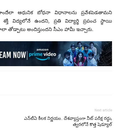
పెంపొందేలా ఆధునిక బోధనా విధానాలను ప్రవేశపెడతామని
 శక్తి విద్యలోనే ఉందని, ప్రతి విద్యార్థి ప్రపంచ స్థాయి
లా తోడ్పాటు అందిస్తుందని సీఎం హామీ ఇచ్చారు.
Next article
ఎన్‌టీఏ కీలక నిర్ణయం.. దేశవ్యాప్తంగా నీట్ పరీక్ష రద్దు,
త్వరలోనే కొత్త షెడ్యూల్