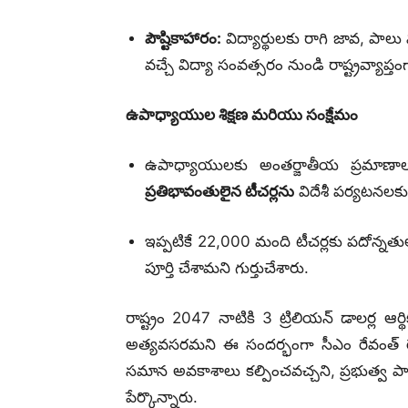
పౌష్టికాహారం:
విద్యార్థులకు రాగి జావ, పాల
వచ్చే విద్యా సంవత్సరం నుండి రాష్ట్రవ్యాప్
ఉపాధ్యాయుల శిక్షణ మరియు సంక్షేమం
ఉపాధ్యాయులకు అంతర్జాతీయ ప్రమాణా
ప్రతిభావంతులైన టీచర్లను
విదేశీ పర్యటనలకు 
ఇప్పటికే 22,000 మంది టీచర్లకు పదోన్నత
పూర్తి చేశామని గుర్తుచేశారు.
రాష్ట్రం 2047 నాటికి 3 ట్రిలియన్ డాలర్ల ఆ
అత్యవసరమని ఈ సందర్భంగా సీఎం రేవంత్ రెడ్
సమాన అవకాశాలు కల్పించవచ్చని, ప్రభుత్వ పాఠ
పేర్కొన్నారు.