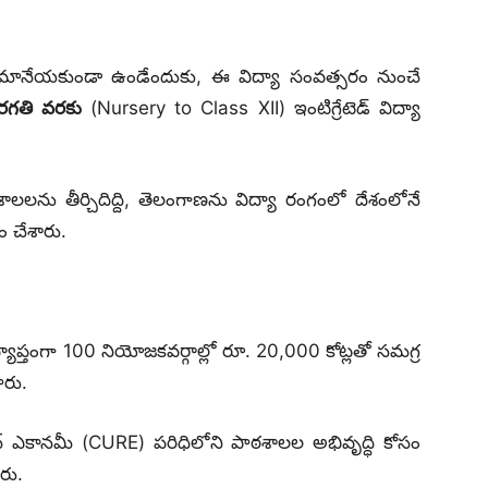
ు మానేయకుండా ఉండేందుకు, ఈ విద్యా సంవత్సరం నుంచే
తరగతి వరకు
(Nursery to Class XII) ఇంటిగ్రేటెడ్ విద్యా
శాలలను తీర్చిదిద్ది, తెలంగాణను విద్యా రంగంలో దేశంలోనే
ం చేశారు.
వ్యాప్తంగా 100 నియోజకవర్గాల్లో రూ.
20,000 కోట్లతో సమగ్ర
ారు.
న్ ఎకానమీ (CURE) పరిధిలోని పాఠశాలల అభివృద్ధి కోసం
ారు.