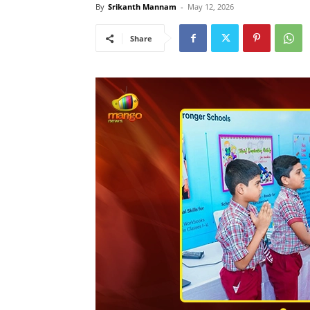
By
Srikanth Mannam
-
May 12, 2026
Share