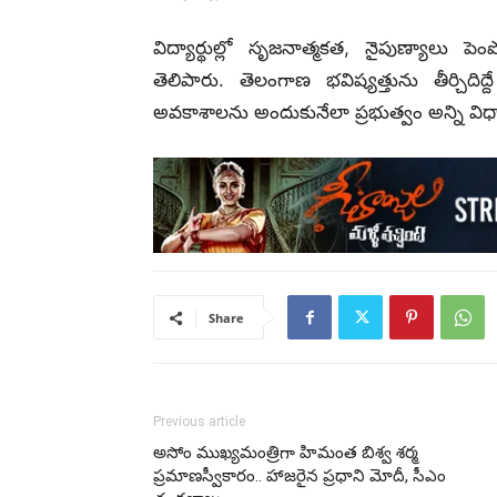
విద్యార్థుల్లో సృజనాత్మకత, నైపుణ్యాలు 
తెలిపారు. తెలంగాణ భవిష్యత్తును తీర్చిదిద్దే
అవకాశాలను అందుకునేలా ప్రభుత్వం అన్ని విధా
Share
Previous article
అసోం ముఖ్యమంత్రిగా హిమంత బిశ్వ శర్మ
ప్రమాణస్వీకారం.. హాజరైన ప్రధాని మోదీ, సీఎం