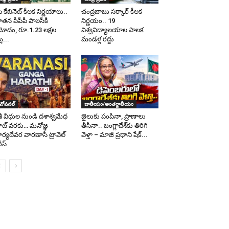
ీ కేబినెట్ కీలక నిర్ణయాలు..
చంద్రబాబు సర్కార్ కీలక
తన పీపీపీ పాలసీకి
నిర్ణయం.. 19
ోదం, రూ.1.23 లక్షల
విశ్వవిద్యాలయాల పాలక
్ల...
మండళ్ల రద్దు
ివోషనల్
జాతీయం/అంతర్జాతీయం
శీ వీధుల నుండి దశాశ్వమేధ
జైలుకు పంపినా, ప్రాణాలు
ట్ వరకు… మనోజ్ఞ
తీసినా.. బంగ్లాదేశ్‌కు తిరిగి
ర్యదేవర వారణాసి ట్రావెల్
వెళ్తా – మాజీ ప్రధాని షేక్...
ీస్