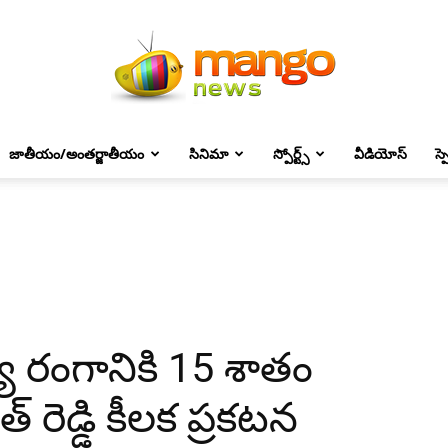
జాతీయం/అంతర్జాతీయం
సినిమా
స్పోర్ట్స్
వీడియోస్
స్
Mango
News
్యా రంగానికి 15 శాతం
్ రెడ్డి కీలక ప్రకటన