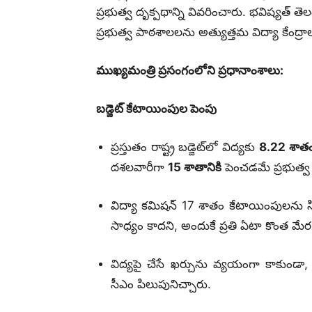
ప్రభుత్వ దృక్పథాన్ని వివరించారు. భవిష్యత్ తె
ప్రభుత్వ పాఠశాలలను అత్యుత్తమ విద్యా కేంద్రాలు
ముఖ్యమంత్రి ప్రసంగంలోని ప్రధానాంశాలు:
బడ్జెట్ కేటాయింపుల పెంపు
ప్రస్తుతం రాష్ట్ర బడ్జెట్‌లో విద్యకు
8.22 శాత
దశలవారీగా
15 శాతానికి
పెంచడమే ప్రభుత్వ 
విద్యా కమిషన్ 17 శాతం కేటాయింపులను సి
సాధ్యం కాదని, అందుకే ప్రతి ఏటా కొంత మ
విద్యపై చేసే ఖర్చును వ్యయంగా కాకుండా,
సీఎం పిలుపునిచ్చారు.