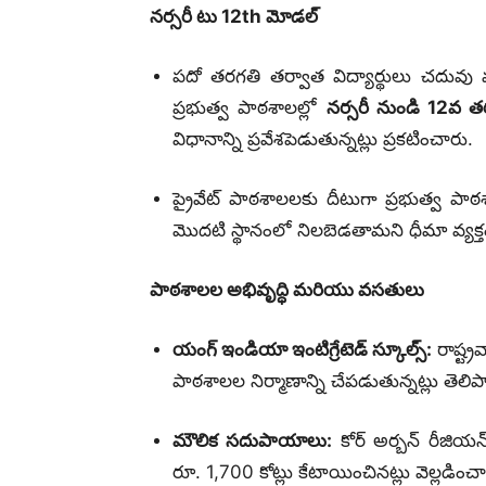
నర్సరీ
టు 12th మోడల్
పదో తరగతి తర్వాత విద్యార్థులు చదువ
ప్రభుత్వ పాఠశాలల్లో
నర్సరీ నుండి 12వ 
విధానాన్ని ప్రవేశపెడుతున్నట్లు ప్రకటించారు.
ప్రైవేట్ పాఠశాలలకు దీటుగా ప్రభుత్వ పాఠ
మొదటి స్థానంలో నిలబెడతామని ధీమా వ్యక్త
పాఠశాలల అభివృద్ధి మరియు వసతులు
యంగ్ ఇండియా ఇంటిగ్రేటెడ్ స్కూల్స్:
రాష్ట్ర
పాఠశాలల నిర్మాణాన్ని చేపడుతున్నట్లు తెలిప
మౌలిక సదుపాయాలు:
కోర్ అర్బన్ రీజియ
రూ.
1,700 కోట్లు కేటాయించినట్లు వెల్లడించ