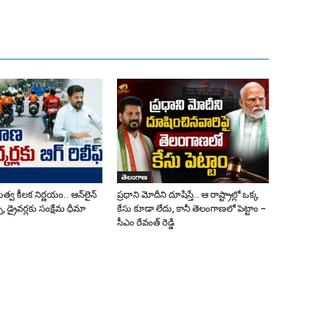
తెలంగాణ
త్వ కీలక నిర్ణయం.. ఆన్‌లైన్
ప్రధాని మోదీని దూషిస్తే.. ఆ రాష్ట్రాల్లో ఒక్క
, డ్రైవర్లకు సంక్షేమ ధీమా
కేసు కూడా లేదు, కానీ తెలంగాణలో పెట్టాం –
సీఎం రేవంత్ రెడ్డి