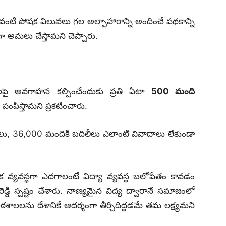
ు వంటి పోషక విలువలు గల అల్పాహారాన్ని అందించే పథకాన్ని
తంగా అమలు చేస్తామని చెప్పారు.
లపై అవగాహన కల్పించేందుకు ప్రతి ఏటా
500 మంది
పంపిస్తామని ప్రకటించారు.
ులు, 36,000 మందికి బదిలీలు ఎలాంటి వివాదాలు లేకుండా
ర్థిక వ్యవస్థగా ఎదగాలంటే విద్యా వ్యవస్థ బలోపేతం కావడం
డి స్పష్టం చేశారు. నాణ్యమైన విద్య ద్వారానే సమాజంలో
శాలలను దేశానికే ఆదర్శంగా తీర్చిదిద్దడమే తమ లక్ష్యమని