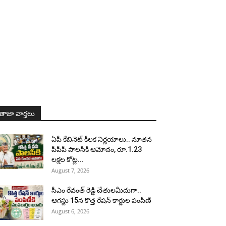
తాజా వార్తలు
ఏపీ కేబినెట్ కీలక నిర్ణయాలు.. నూతన
పీపీపీ పాలసీకి ఆమోదం, రూ.1.23
లక్షల కోట్ల...
August 7, 2026
సీఎం రేవంత్ రెడ్డి చేతులమీదుగా..
ఆగస్టు 15న కొత్త రేషన్ కార్డుల పంపిణీ
August 6, 2026