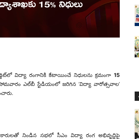
డ్జెట్‌లో విద్యా రంగానికి కేటాయించే నిధులను క్రమంగా
15
మవారం ఎల్‌బీ స్టేడియంలో జరిగిన ‘విద్యా వారోత్సవాల’
ంచారు.
ధికారులతో నిండిన సభలో సీఎం విద్యా రంగ అభివృద్ధిపై
ఆం