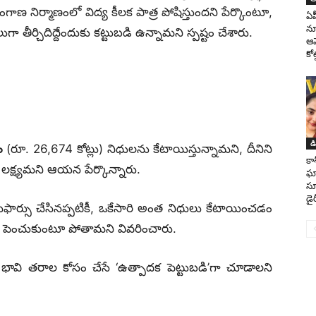
లంగాణ నిర్మాణంలో విద్య కీలక పాత్ర పోషిస్తుందని పేర్కొంటూ,
ఏప
నూ
గా తీర్చిదిద్దేందుకు కట్టుబడి ఉన్నామని స్పష్టం చేశారు.
ఆమ
కోట
డ
ం
(రూ.
26,674 కోట్లు) నిధులను కేటాయిస్తున్నామని, దీనిని
కా
లక్ష్యమని ఆయన పేర్కొన్నారు.
ఘా
సూ
డైర
ఫార్సు చేసినప్పటికీ, ఒకేసారి అంత నిధులు కేటాయించడం
ేర పెంచుకుంటూ పోతామని వివరించారు.
 భావి తరాల కోసం చేసే ‘ఉత్పాదక పెట్టుబడి’గా చూడాలని