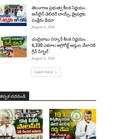
తెలంగాణ ప్రభుత్వ కీలక నిర్ణయం..
ఆన్‌లైన్ డెలివరీ బాయ్స్, డ్రైవర్లకు
సంక్షేమ ధీమా
August 6, 2026
చంద్రబాబు సర్కార్ కీలక నిర్ణయం..
6,330 ఎకరాల అగ్రిగోల్డ్ ఆస్తుల వేలానికి
గ్రీన్ సిగ్నల్
August 6, 2026
Load more
తప్పక చదవండి
ధ్ర ప్రదేశ్
ఆంధ్ర ప్రదేశ్