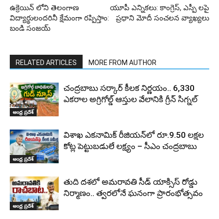
ఉక్రెయిన్ లోని తెలంగాణ
యూపీ ఎన్నికలు: కాంగ్రెస్‌, ఎస్పీ లపై
విద్యార్థులందరినీ క్షేమంగా రప్పిస్తాం:
ప్రధాని మోదీ సంచలన వ్యాఖ్యలు
బండి సంజయ్
RELATED ARTICLES
MORE FROM AUTHOR
చంద్రబాబు సర్కార్ కీలక నిర్ణయం.. 6,330
ఎకరాల అగ్రిగోల్డ్ ఆస్తుల వేలానికి గ్రీన్ సిగ్నల్
ఆంధ్ర ప్రదేశ్
విశాఖ ఎకనామిక్ రీజియన్‌లో రూ.9.50 లక్షల
కోట్ల పెట్టుబడులే లక్ష్యం – సీఎం చంద్రబాబు
ఆంధ్ర ప్రదేశ్
తుది దశలో అమరావతి సీడ్ యాక్సిస్ రోడ్డు
నిర్మాణం.. త్వరలోనే ఘనంగా ప్రారంభోత్సవం
ఆంధ్ర ప్రదేశ్