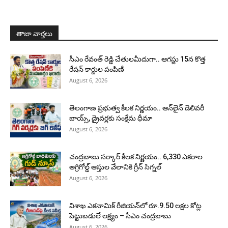
తాజా వార్తలు
సీఎం రేవంత్ రెడ్డి చేతులమీదుగా.. ఆగస్టు 15న కొత్త
రేషన్ కార్డుల పంపిణీ
August 6, 2026
తెలంగాణ ప్రభుత్వ కీలక నిర్ణయం.. ఆన్‌లైన్ డెలివరీ
బాయ్స్, డ్రైవర్లకు సంక్షేమ ధీమా
August 6, 2026
చంద్రబాబు సర్కార్ కీలక నిర్ణయం.. 6,330 ఎకరాల
అగ్రిగోల్డ్ ఆస్తుల వేలానికి గ్రీన్ సిగ్నల్
August 6, 2026
విశాఖ ఎకనామిక్ రీజియన్‌లో రూ.9.50 లక్షల కోట్ల
పెట్టుబడులే లక్ష్యం – సీఎం చంద్రబాబు
August 6, 2026