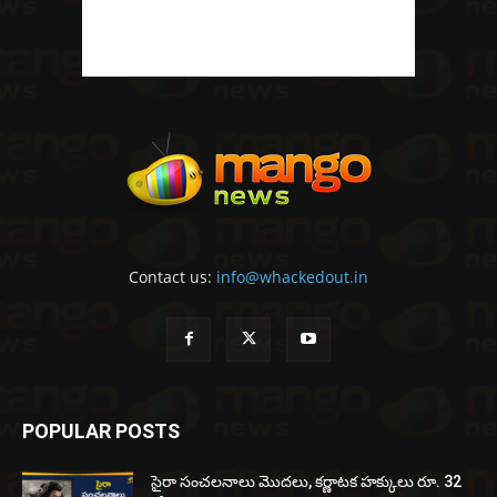
Contact us:
info@whackedout.in
POPULAR POSTS
సైరా సంచలనాలు మొదలు, కర్ణాటక హక్కులు రూ. 32