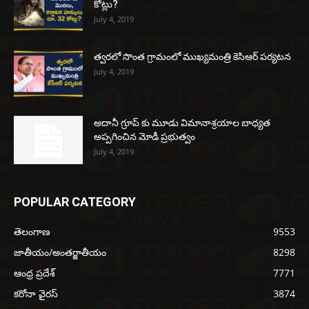
కోట్లు?
July 4, 2019
త్వరలో సొంత గ్రామంలో ముఖ్యమంత్రి కెసిఆర్ పర్యటన
July 4, 2019
అదానీ గ్రూప్ కు మూడు విమానాశ్రయాల బాధ్యత
అప్పగించిన మోడీ ప్రభుత్వం
July 4, 2019
POPULAR CATEGORY
తెలంగాణ
9553
జాతీయం/అంతర్జాతీయం
8298
ఆంధ్ర ప్రదేశ్
7771
కరోనా వైరస్
3874