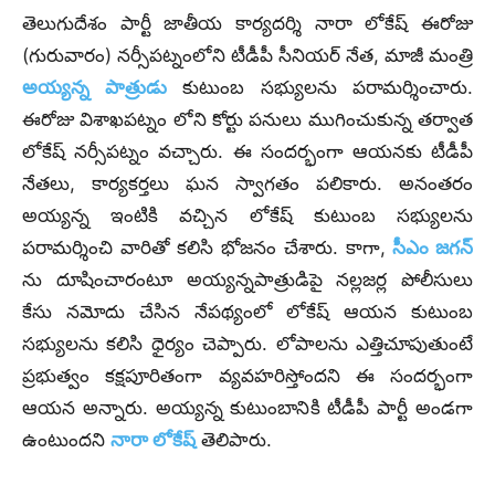
తెలుగుదేశం పార్టీ జాతీయ కార్యదర్శి నారా లోకేష్ ఈరోజు
(గురువారం) నర్సీపట్నంలోని టీడీపీ సీనియర్ నేత, మాజీ మంత్రి
అయ్యన్న పాత్రుడు
కుటుంబ సభ్యులను పరామర్శించారు.
ఈరోజు విశాఖపట్నం లోని కోర్టు పనులు ముగించుకున్న తర్వాత
లోకేష్‌ నర్సీపట్నం వచ్చారు. ఈ సందర్భంగా ఆయనకు టీడీపీ
నేతలు, కార్యకర్తలు ఘన స్వాగతం పలికారు. అనంతరం
అయ్యన్న ఇంటికి వచ్చిన లోకేష్ కుటుంబ సభ్యులను
పరామర్శించి వారితో కలిసి భోజనం చేశారు. కాగా,
సీఎం జగన్
ను దూషించారంటూ అయ్యన్నపాత్రుడిపై నల్లజర్ల పోలీసులు
కేసు నమోదు చేసిన నేపథ్యంలో లోకేష్ ఆయన కుటుంబ
సభ్యులను కలిసి ధైర్యం చెప్పారు. లోపాలను ఎత్తిచూపుతుంటే
ప్రభుత్వం కక్షపూరితంగా వ్యవహరిస్తోందని ఈ సందర్భంగా
ఆయన అన్నారు. అయ్యన్న కుటుంబానికి టీడీపీ పార్టీ అండగా
ఉంటుందని
నారా లోకేష్
తెలిపారు.