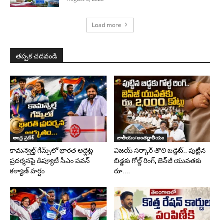
Load more
తప్పక చదవండి
ఆంధ్ర ప్రదేశ్
జాతీయం/అంతర్జాతీయం
కామన్వెల్త్ గేమ్స్‌లో భారత అథ్లెట్ల
విజయ్ సర్కార్ తొలి బడ్జెట్.. పుట్టిన
ప్రదర్శనపై డిప్యూటీ సీఎం పవన్
బిడ్డకు గోల్డ్ రింగ్, జెన్‌జీ యువతకు
కళ్యాణ్ హర్షం
రూ....