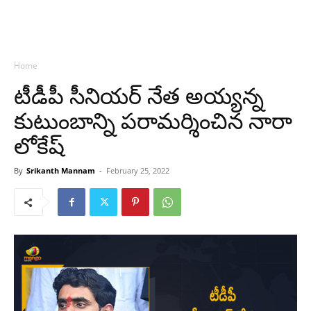
Home
టీడీపీ సీనియర్ నేత అయ్యన్న
కుటుంబాన్ని పరామర్శించిన నారా
లోకేష్
By
Srikanth Mannam
-
February 25, 2022