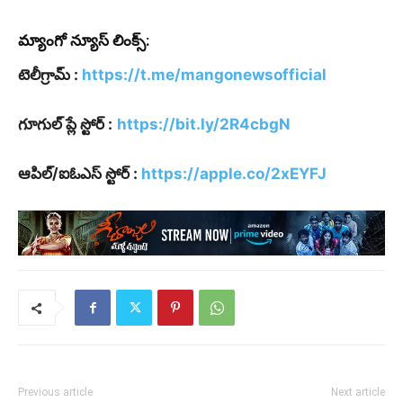
మ్యాంగో న్యూస్ లింక్స్:
టెలీగ్రామ్ :
https://t.me/mangonewsofficial
గూగుల్ ప్లే స్టోర్ :
https://bit.ly/2R4cbgN
ఆపిల్/ఐఓఎస్ స్టోర్ :
https://apple.co/2xEYFJ
Previous article
Next article