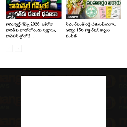
స్పోర్ట్స్
తెలంగాణ
కామన్వెల్త్ గేమ్స్ 2026: ఒకేరోజు
సీఎం రేవంత్ రెడ్డి చేతులమీదుగా..
భారత్‌కు జూడోలో రెండు స్వర్ణాలు,
ఆగస్టు 15న కొత్త రేషన్ కార్డుల
జావెలిన్‌ త్రోలో 2...
పంపిణీ