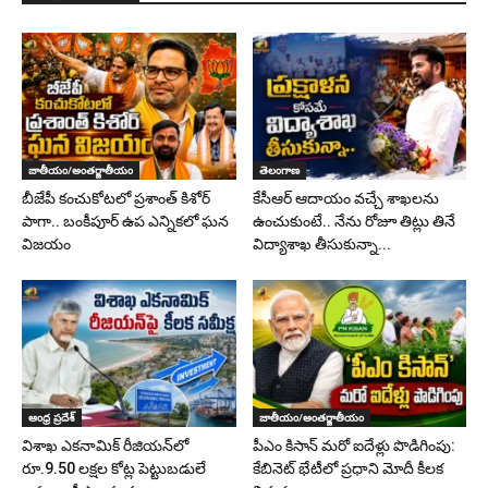
జాతీయం/అంతర్జాతీయం
తెలంగాణ
బీజేపీ కంచుకోటలో ప్రశాంత్ కిశోర్
కేసీఆర్‌ ఆదాయం వచ్చే శాఖలను
పాగా.. బంకీపూర్ ఉప ఎన్నికలో ఘన
ఉంచుకుంటే.. నేను రోజూ తిట్లు తినే
విజయం
విద్యాశాఖ తీసుకున్నా...
ఆంధ్ర ప్రదేశ్
జాతీయం/అంతర్జాతీయం
విశాఖ ఎకనామిక్ రీజియన్‌లో
పీఎం కిసాన్ మరో ఐదేళ్లు పొడిగింపు:
రూ.9.50 లక్షల కోట్ల పెట్టుబడులే
కేబినెట్ భేటీలో ప్రధాని మోదీ కీలక