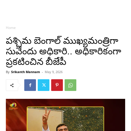
Home
పశ్చిమ బెంగాల్ ముఖ్యమంత్రిగా
సువేందు అధికారి.. అధికారికంగా
ప్రకటించిన బీజేపీ
By
Srikanth Mannam
-
May 9, 2026