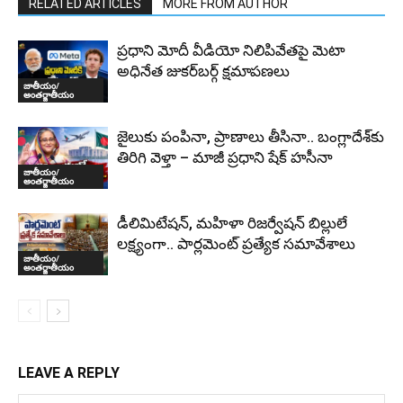
RELATED ARTICLES
MORE FROM AUTHOR
ప్రధాని మోదీ వీడియో నిలిపివేతపై మెటా
అధినేత జుకర్‌బర్గ్‌ క్షమాపణలు
జాతీయం/
అంతర్జాతీయం
జైలుకు పంపినా, ప్రాణాలు తీసినా.. బంగ్లాదేశ్‌కు
తిరిగి వెళ్తా – మాజీ ప్రధాని షేక్ హసీనా
జాతీయం/
అంతర్జాతీయం
డీలిమిటేషన్, మహిళా రిజర్వేషన్ బిల్లులే
లక్ష్యంగా.. పార్లమెంట్ ప్రత్యేక సమావేశాలు
జాతీయం/
అంతర్జాతీయం
LEAVE A REPLY