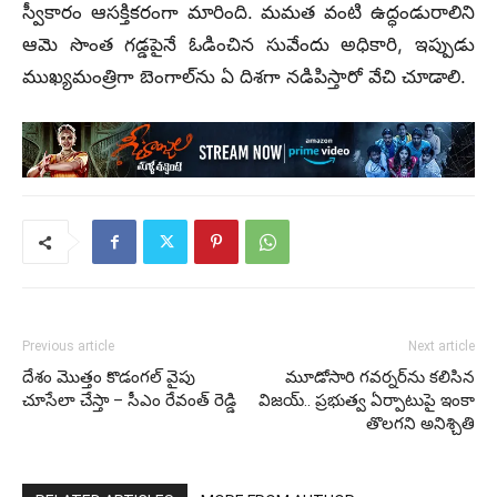
స్వీకారం ఆసక్తికరంగా మారింది. మమత వంటి ఉద్ధండురాలిని
ఆమె సొంత గడ్డపైనే ఓడించిన సువేందు అధికారి, ఇప్పుడు
ముఖ్యమంత్రిగా బెంగాల్‌ను ఏ దిశగా నడిపిస్తారో వేచి చూడాలి.
Previous article
Next article
దేశం మొత్తం కొడంగల్ వైపు
మూడోసారి గవర్నర్‌ను కలిసిన
చూసేలా చేస్తా – సీఎం రేవంత్‌ రెడ్డి
విజయ్‌.. ప్రభుత్వ ఏర్పాటుపై ఇంకా
తొలగని అనిశ్చితి