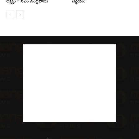
లక్ష్యం – సీఎం చంద్రబాబు
నిర్ణయం