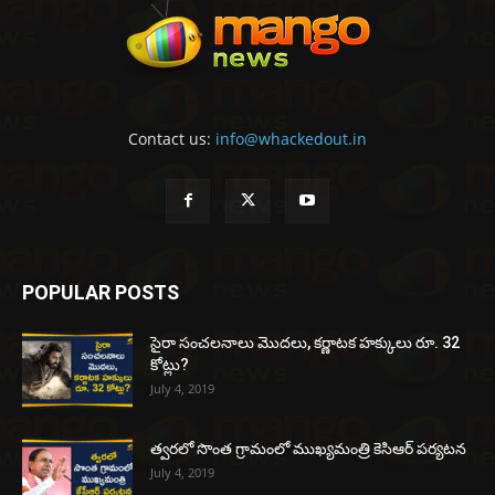
Contact us:
info@whackedout.in
POPULAR POSTS
సైరా సంచలనాలు మొదలు, కర్ణాటక హక్కులు రూ. 32
కోట్లు?
July 4, 2019
త్వరలో సొంత గ్రామంలో ముఖ్యమంత్రి కెసిఆర్ పర్యటన
July 4, 2019