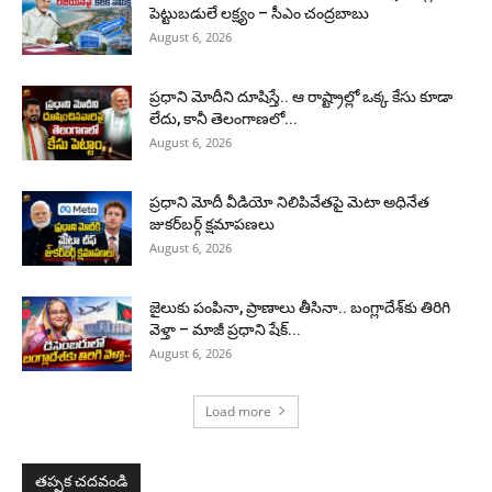
పెట్టుబడులే లక్ష్యం – సీఎం చంద్రబాబు
August 6, 2026
ప్రధాని మోదీని దూషిస్తే.. ఆ రాష్ట్రాల్లో ఒక్క కేసు కూడా
లేదు, కానీ తెలంగాణలో...
August 6, 2026
ప్రధాని మోదీ వీడియో నిలిపివేతపై మెటా అధినేత
జుకర్‌బర్గ్‌ క్షమాపణలు
August 6, 2026
జైలుకు పంపినా, ప్రాణాలు తీసినా.. బంగ్లాదేశ్‌కు తిరిగి
వెళ్తా – మాజీ ప్రధాని షేక్...
August 6, 2026
Load more
తప్పక చదవండి