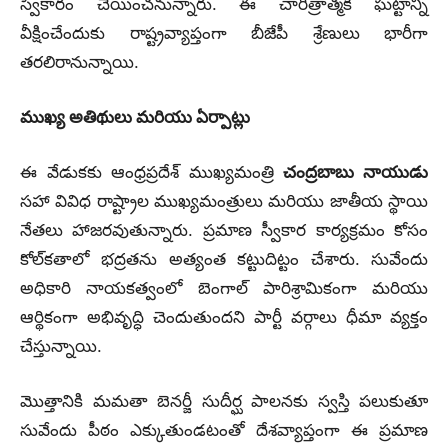
స్వీకారం చేయించనున్నారు. ఈ చారిత్రాత్మక ఘట్టాన్ని
వీక్షించేందుకు రాష్ట్రవ్యాప్తంగా బీజేపీ శ్రేణులు భారీగా
తరలిరానున్నాయి.
ముఖ్య అతిథులు మరియు ఏర్పాట్లు
ఈ వేడుకకు ఆంధ్రప్రదేశ్ ముఖ్యమంత్రి
చంద్రబాబు నాయుడు
సహా వివిధ రాష్ట్రాల ముఖ్యమంత్రులు మరియు జాతీయ స్థాయి
నేతలు హాజరవుతున్నారు. ప్రమాణ స్వీకార కార్యక్రమం కోసం
కోల్‌కతాలో భద్రతను అత్యంత కట్టుదిట్టం చేశారు. సువేందు
అధికారి నాయకత్వంలో బెంగాల్‌ పారిశ్రామికంగా మరియు
ఆర్థికంగా అభివృద్ధి చెందుతుందని పార్టీ వర్గాలు ధీమా వ్యక్తం
చేస్తున్నాయి.
మొత్తానికి మమతా బెనర్జీ సుదీర్ఘ పాలనకు స్వస్తి పలుకుతూ
సువేందు పీఠం ఎక్కుతుండటంతో దేశవ్యాప్తంగా ఈ ప్రమాణ