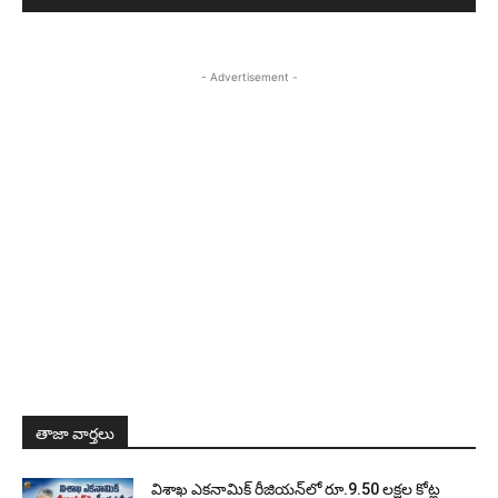
- Advertisement -
తాజా వార్తలు
విశాఖ ఎకనామిక్ రీజియన్‌లో రూ.9.50 లక్షల కోట్ల