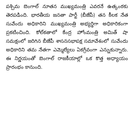
పశ్చిమ బెంగాల్ నూతన ముఖ్యమంత్రి ఎవరనే ఉత్కంఠకు
తెరపడింది. భారతీయ జనతా పార్టీ (బీజేపీ) తన కీలక నేత
సువేందు అధికారిని ముఖ్యమంత్రి అభ్యర్థిగా అధికారికంగా
ప్రకటించింది. కోల్‌కతాలో కేంద్ర హోంమంత్రి అమిత్ షా
సమక్షంలో జరిగిన బీజేపీ శాసనసభాపక్ష సమావేశంలో సువేందు
అధికారిని తమ నేతగా ఎమ్మెల్యేలు ఏకగ్రీవంగా ఎన్నుకున్నారు.
ఈ నిర్ణయంతో బెంగాల్ రాజకీయాల్లో ఒక కొత్త అధ్యాయం
ప్రారంభం కానుంది.