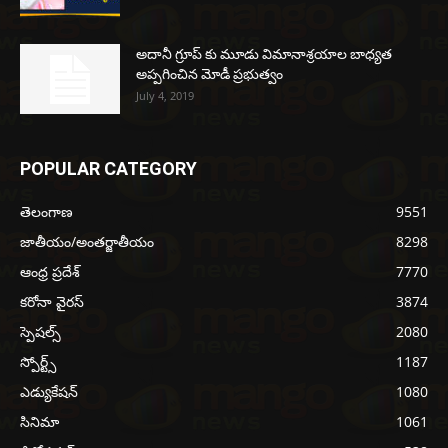
అదానీ గ్రూప్ కు మూడు విమానాశ్రయాల బాధ్యత
అప్పగించిన మోడీ ప్రభుత్వం
July 4, 2019
POPULAR CATEGORY
తెలంగాణ
9551
జాతీయం/అంతర్జాతీయం
8298
ఆంధ్ర ప్రదేశ్
7770
కరోనా వైరస్
3874
స్పెషల్స్
2080
స్పోర్ట్స్
1187
ఎడ్యుకేషన్
1080
సినిమా
1061