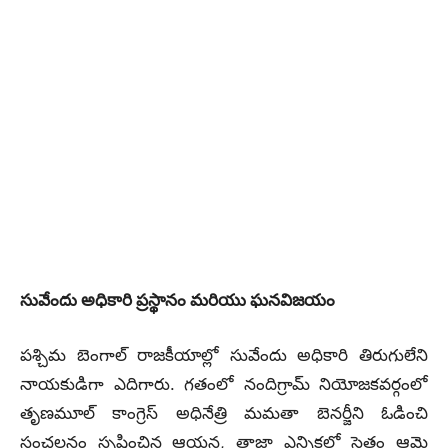
సువేందు అధికారి ప్రస్థానం మరియు ఘనవిజయం
పశ్చిమ బెంగాల్ రాజకీయాల్లో సువేందు అధికారి తిరుగులేని
నాయకుడిగా ఎదిగారు. గతంలో నందిగ్రామ్ నియోజకవర్గంలో
తృణమూల్ కాంగ్రెస్ అధినేత్రి మమతా బెనర్జీని ఓడించి
సంచలనం సృష్టించిన ఆయన, తాజా ఎన్నికల్లో సైతం ఆమె