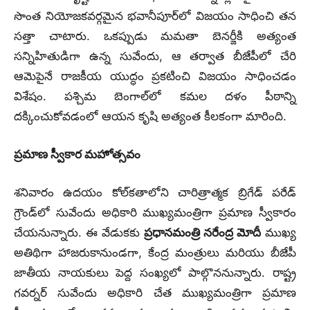
సొంత నియోజకవర్గమైన భవానీపూర్‌లో విజయం సాధించి తన
సత్తా చాటారు. ఒకప్పుడు మమతా బెనర్జీకి అత్యంత
సన్నిహితుడిగా ఉన్న సువేందు, ఆ తర్వాత బీజేపీలో చేరి
ఆమెపైనే రాజకీయ యుద్ధం ప్రకటించి విజయం సాధించడం
విశేషం. పశ్చిమ బెంగాల్‌లో కమల దళం పీఠాన్ని
దక్కించుకోవడంలో ఆయన కృషి అత్యంత కీలకంగా మారింది.
ప్రమాణ స్వీకార మహోత్సవం
శనివారం ఉదయం కోల్‌కతాలోని చారిత్రాత్మక బ్రిగేడ్ పరేడ్
గ్రౌండ్‌లో సువేందు అధికారి ముఖ్యమంత్రిగా ప్రమాణ స్వీకారం
చేయనున్నారు. ఈ వేడుకకు
ప్రధానమంత్రి నరేంద్ర మోదీ
ముఖ్య
అతిథిగా హాజరుకానుండగా, కేంద్ర మంత్రులు మరియు బీజేపీ
జాతీయ నాయకులు పెద్ద సంఖ్యలో పాల్గొననున్నారు. రాష్ట్ర
గవర్నర్ సువేందు అధికారి చేత ముఖ్యమంత్రిగా ప్రమాణ