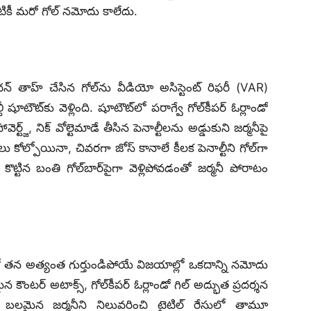
ికీ మరో గోల్ నమోదు కాలేదు.
ాహ్ చేసిన గోల్‌ను వీడియో అసిస్టెంట్ రిఫరీ (VAR)
 షూటౌట్‌కు వెళ్లింది. షూటౌట్‌లో పరాగ్వే గోల్‌కీపర్ ఓర్లాండో
్జ్, నిక్ వోల్టెమాడే తీసిన పెనాల్టీలను అడ్డుకుని జర్మనీపై
 కోల్పోయినా, చివరగా జోస్ కానాలే కీలక పెనాల్టీని గోల్‌గా
న బంతి గోల్‌బార్‌పైగా వెళ్లిపోవడంతో జర్మనీ పోరాటం
 తన అత్యంత గుర్తుండిపోయే విజయాల్లో ఒకదాన్ని నమోదు
న కౌంటర్ అటాక్స్, గోల్‌కీపర్ ఓర్లాండో గిల్ అద్భుత ప్రదర్శన
 బలమైన జర్మనీని నిలువరించి టైటిల్ రేసులో తామూ