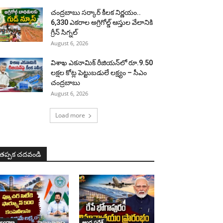
చంద్రబాబు సర్కార్ కీలక నిర్ణయం..
6,330 ఎకరాల అగ్రిగోల్డ్ ఆస్తుల వేలానికి
గ్రీన్ సిగ్నల్
August 6, 2026
విశాఖ ఎకనామిక్ రీజియన్‌లో రూ.9.50
లక్షల కోట్ల పెట్టుబడులే లక్ష్యం – సీఎం
చంద్రబాబు
August 6, 2026
Load more
తప్పక చదవండి
ెలంగాణ
ఆంధ్ర ప్రదేశ్