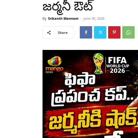
జర్మనీ ఔట్
By
Srikanth Mannam
-
June 30, 2026
Share