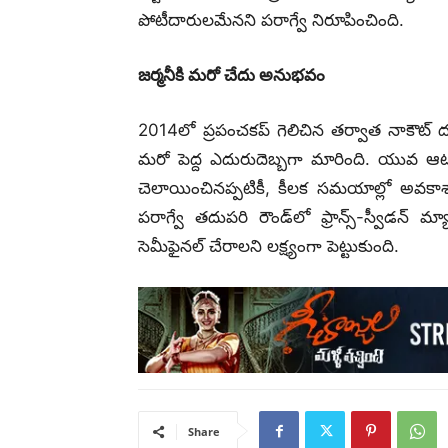
పోటీదారులమేనని పరాగ్వే నిరూపించింది.
జర్మనీకి మరో చేదు అనుభవం
2014లో ప్రపంచకప్ గెలిచిన తర్వాత నాకౌట్ ద
మరో పెద్ద ఎదురుదెబ్బగా మారింది. యువ ఆటగాళ
చెలాయించినప్పటికీ, కీలక సమయాల్లో అవకాశా
పరాగ్వే తదుపరి రౌండ్‌లో ఫ్రాన్స్-స్వీడన
సెమీఫైనల్ చేరాలని లక్ష్యంగా పెట్టుకుంది.
Share