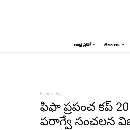
ఆంధ్ర ప్రదేశ్
తెలంగాణ
Home
స్పోర్ట్స్
ఫిఫా ప్రపంచ కప్ 20
పరాగ్వే సంచలన వి