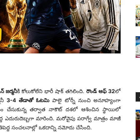
 జర్మనీ
కి కోలుకోలేని భారీ షాక్ తగిలింది.
రౌండ్ ఆఫ్ 32
లో
మనీ
3-4 తేడాతో ఓటమి
పాలై టోర్నీ నుంచి అనూహ్యంగా
వసం చేసుకున్న తర్వాత నాకౌట్ దశలో ఆశించిన స్థాయిలో
్ద ఎదురుదెబ్బగా మారింది. మరోవైపు పరాగ్వే మాత్రం మాజీ
తిపెద్ద సంచలనాల్లో ఒకదాన్ని నమోదు చేసింది.
త