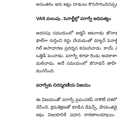
అనంతరం ఇరు జట్లు దాడులు కొనసాగించినప్పట
VAR మలుపు.. పెనాల్టీల్లో పరాగ్వే ఆధిపత్యం
అదనపు సమయంలో జర్మనీ ఆటగాడు జొనాథన్ త
ఫౌల్‌గా గుర్తించి రద్దు చేయడంతో మ్యాచ్ పెనాల్టీ
గిల్ అసాధారణ ప్రదర్శన కనబరిచాడు. కాయ్ హావెర్ట
ఒత్తిడి పెంచాడు. పరాగ్వే కూడా రెండు అవకాశాలు
మలిచాడు. అదే సమయంలో జొనాథన్ తాహ్ కొట్టి
ముగిసింది.
పరాగ్వేకు చిరస్మరణీయ విజయం
ఈ విజయంతో పరాగ్వే ప్రపంచకప్ నాకౌట్ దశలో
చేసింది. క్రమశిక్షణతో కూడిన డిఫెన్స్, వేగవంతమై
జట్టు విజయానికి ప్రధాన కారణాలయ్యాయి.