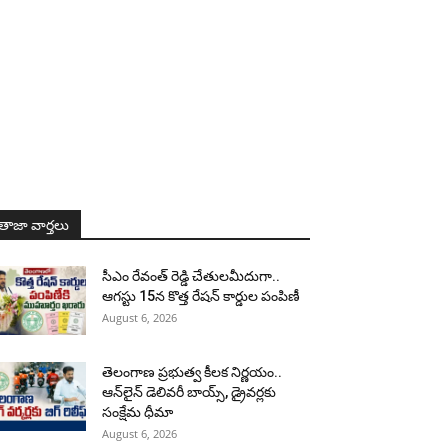
తాజా వార్తలు
సీఎం రేవంత్ రెడ్డి చేతులమీదుగా..
ఆగస్టు 15న కొత్త రేషన్ కార్డుల పంపిణీ
August 6, 2026
తెలంగాణ ప్రభుత్వ కీలక నిర్ణయం..
ఆన్‌లైన్ డెలివరీ బాయ్స్, డ్రైవర్లకు
సంక్షేమ ధీమా
August 6, 2026