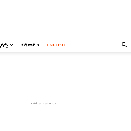
పెషల్స్
బిగ్ బాస్ 8
ENGLISH
- Advertisement -