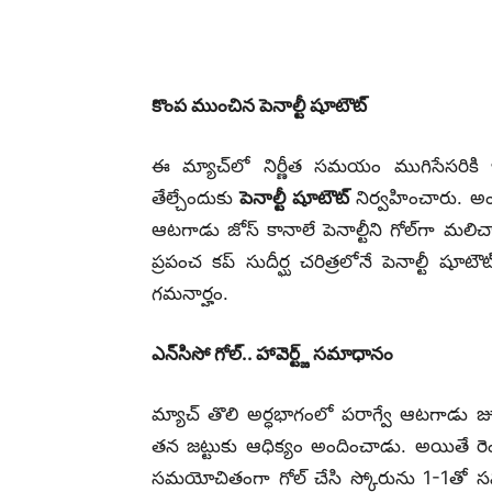
కొంప ముంచిన పెనాల్టీ షూటౌట్‌
ఈ మ్యాచ్‌లో నిర్ణీత సమయం ముగిసేసరికి
తేల్చేందుకు
పెనాల్టీ షూటౌట్
నిర్వహించారు. అ
ఆటగాడు జోస్ కానాలే పెనాల్టీని గోల్‌గా మలిచ
ప్రపంచ కప్ సుదీర్ఘ చరిత్రలోనే పెనాల్టీ ష
గమనార్హం.
ఎన్‌సిసో గోల్.. హావెర్ట్జ్ సమాధానం
మ్యాచ్ తొలి అర్ధభాగంలో పరాగ్వే ఆటగాడు జూ
తన జట్టుకు ఆధిక్యం అందించాడు. అయితే రెండో
సమయోచితంగా గోల్ చేసి స్కోరును 1-1తో సమం చ