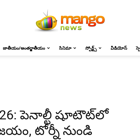
జాతీయం/అంతర్జాతీయం
సినిమా
స్పోర్ట్స్
వీడియోస్
స్
Mango
News
26: పెనాల్టీ షూటౌట్‌లో
జయం, టోర్నీ నుండి