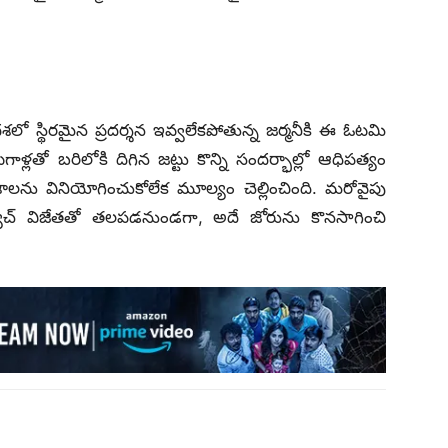
శలో స్థిరమైన ప్రదర్శన ఇవ్వలేకపోతున్న జర్మనీకి ఈ ఓటమి
్లతో బరిలోకి దిగిన జట్టు కొన్ని సందర్భాల్లో ఆధిపత్యం
లను వినియోగించుకోలేక మూల్యం చెల్లించింది. మరోవైపు
్ మ్యాచ్ విజేతతో తలపడనుండగా, అదే జోరును కొనసాగించి