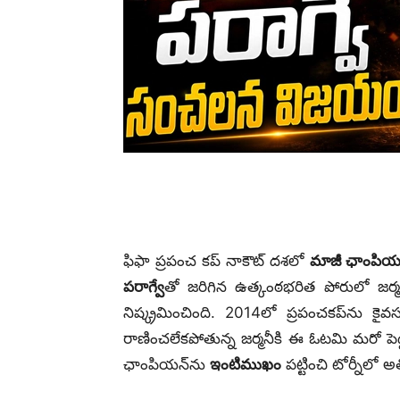
ఫిఫా ప్రపంచ కప్ నాకౌట్ దశలో
మాజీ ఛాంపియన్
పరాగ్వే
తో జరిగిన ఉత్కంఠభరిత పోరులో జర్
నిష్క్రమించింది. 2014లో ప్రపంచకప్‌ను కై
రాణించలేకపోతున్న జర్మనీకి ఈ ఓటమి మరో పెద
ఛాంపియన్‌ను
ఇంటిముఖం
పట్టించి టోర్నీలో అ