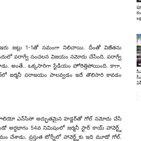
ఫ్
కం
లక్
 ఇరు జట్లు 1-1తో సమంగా నిలిచాయి. దీంతో విజేతను
ందులో పరాగ్వే సంచలన విజయం నమోదు చేసింది. పరాగ్వే
ఆం
ాడు. అంతే.. ఒక్కసారిగా స్టేడియం హోరెత్తిపోయింది. కాగా,
సీ
ూటౌట్‌లో జర్మనీ పరాజయం పాలవ్వడం ఇదే తొలిసారి కావడం
సీ
ఏపీ
లియో ఎన్‌సిసో అద్భుతమైన హెడ్డర్‌తో గోల్ నమోదు చేసి
 అర్ధభాగం 54వ నిమిషంలో జర్మనీ స్టార్ కాయ్ హావెర్ట్జ్
ేశాడు. ప్రస్తుత టోర్నీలో హావెర్ట్జ్‌కు ఇది మూడో గోల్.