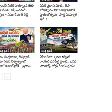
యూచర్ సిటీకి ఫార్చ్యూన్ 500
ఏపీకి ప్రధాని మోదీ.. రేపు
పెనీలను రప్పించడమే
భోగాపురం విమానాశ్రయానికి
ష్యం – సీఎం రేవంత్ రెడ్డి
ప్రారంభోత్సవం, పూర్తి షెడ్యూల్
ఇదే..!
ధ్ర ప్రదేశ్
ఆంధ్ర ప్రదేశ్
ఎం చంద్రబాబు, డిప్యూటీ
ఏపీలో రూ.1,225 కోట్లతో
ఎం పవన్‌ నేతృత్వంలో
రాయల్ ఎన్‌ఫీల్డ్ ప్లాంట్.. ఐషర్
లో డబుల్‌ గ్రోత్ – ప్రధాని...
మోటార్స్ బోర్డు కీలక నిర్ణయం