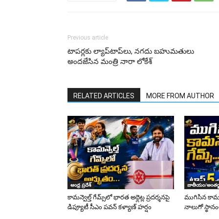
Previous article
టాపర్లకు ల్యాప్‌టాప్‌లు, నగదు బహుమతులు
అందజేసిన మంత్రి నారా లోకేశ్‌
RELATED ARTICLES
MORE FROM AUTHOR
ఆంధ్ర ప్రదేశ్
జాతీయం/అంతర్
కామన్వెల్త్ గేమ్స్‌లో భారత అథ్లెట్ల ప్రదర్శనపై
ముగిసిన కామన్
డిప్యూటీ సీఎం పవన్ కళ్యాణ్ హర్షం
నాలుగో స్థాన