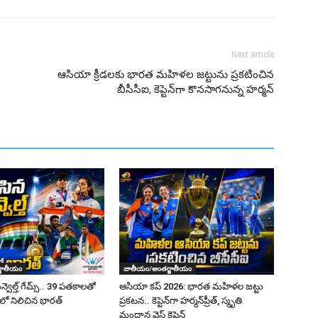
Next article
ఆసియా క్రీడలకు భారత మహిళల జట్టును ప్రకటించిన
బీసీసీఐ, కెప్టెన్‌గా కొనసాగనున్న హర్మన్‌
జాతీయం
జాతీయం/అంతర్జాతీయం
వెల్త్ గేమ్స్‌.. 39 పతకాలతో
ఆసియా కప్ 2026: భారత మహిళల జట్టు
ంలో నిలిచిన భారత్
ప్రకటన.. కెప్టెన్‌గా హర్మన్‌ప్రీత్, స్మృతి
మంధాన వైస్ కెప్టెన్‌