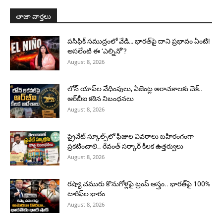
తాజా వార్తలు
పసిఫిక్ సముద్రంలో వేడి… భారత్‌పై దాని ప్రభావం ఏంటి!
అసలేంటి ఈ ‘ఎల్నినో’?
August 8, 2026
లోన్ యాప్‌ల వేధింపులు, ఏజెంట్ల అరాచకాలకు చెక్..
ఆర్‌బీఐ కఠిన నిబంధనలు
August 8, 2026
ప్రైవేట్ స్కూల్స్‌లో ఫీజుల వివరాలు బహిరంగంగా
ప్రకటించాలి.. రేవంత్ సర్కార్ కీలక ఉత్తర్వులు
August 8, 2026
రష్యా చమురు కొనుగోళ్లపై ట్రంప్ అస్త్రం.. భారత్‌పై 100%
టారిఫ్‌ల భారం
August 8, 2026