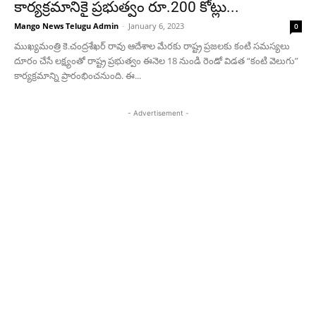
కార్యక్రమానికై ప్రభుత్వం రూ.200 కోట్లు...
Mango News Telugu Admin
-
January 6, 2023
0
ముఖ్యమంత్రి కె.చంద్రశేఖర్ రావు ఆదేశాల మేరకు రాష్ట్ర ప్రజలకు కంటి సమస్యలు
దూరం చేసే లక్ష్యంతో రాష్ట్ర ప్రభుత్వం ఈనెల 18 నుండి రెండో విడత “కంటి వెలుగు”
కార్యక్రమాన్ని ప్రారంభించనుంది. ఈ...
- Advertisement -