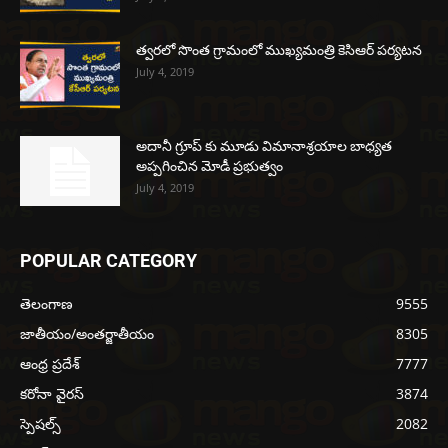
త్వరలో సొంత గ్రామంలో ముఖ్యమంత్రి కెసిఆర్ పర్యటన
July 4, 2019
అదానీ గ్రూప్ కు మూడు విమానాశ్రయాల బాధ్యత
అప్పగించిన మోడీ ప్రభుత్వం
July 4, 2019
POPULAR CATEGORY
తెలంగాణ
9555
జాతీయం/అంతర్జాతీయం
8305
ఆంధ్ర ప్రదేశ్
7777
కరోనా వైరస్
3874
స్పెషల్స్
2082