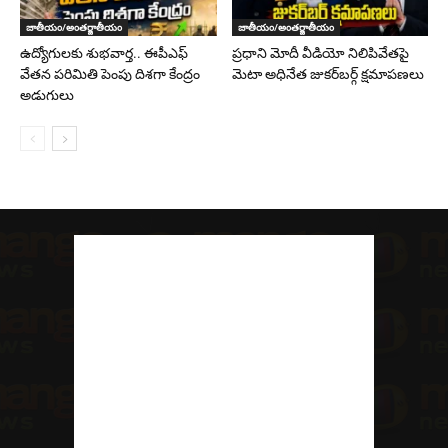
జాతీయం/అంతర్జాతీయం
జాతీయం/అంతర్జాతీయం
ఉద్యోగులకు శుభవార్త.. ఈపీఎఫ్‌
ప్రధాని మోదీ వీడియో నిలిపివేతపై
వేతన పరిమితి పెంపు దిశగా కేంద్రం
మెటా అధినేత జుకర్‌బర్గ్‌ క్షమాపణలు
అడుగులు