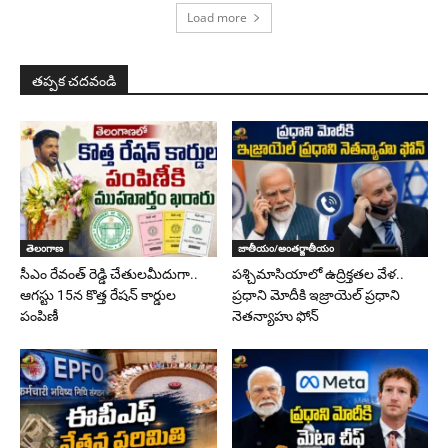
Load more
తప్పక చదవండి
తెలంగాణ
జాతీయం/అంతర్జాతీయం
సీఎం రేవంత్ రెడ్డి చేతులమీదుగా..
పశ్చిమాసియాలో ఉద్రిక్తతల వేళ..
ఆగస్టు 15న కొత్త రేషన్ కార్డుల
ప్రధాని మోదీకి ఇజ్రాయెల్ ప్రధాని
పంపిణీ
నెతన్యాహు ఫోన్