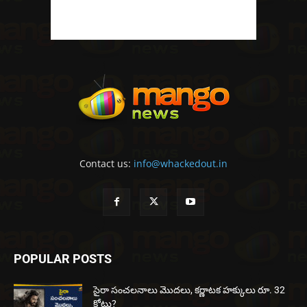
Contact us:
info@whackedout.in
POPULAR POSTS
సైరా సంచలనాలు మొదలు, కర్ణాటక హక్కులు రూ. 32
కోట్లు?