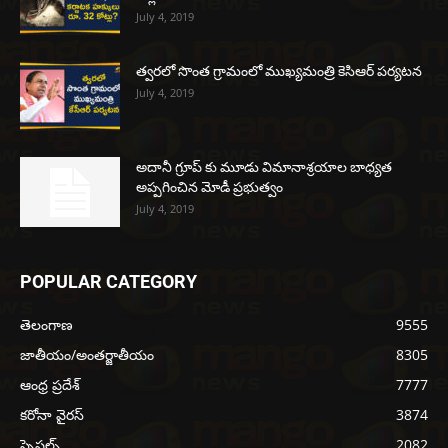
July 4, 2019
త్వరలో సొంత గ్రామంలో ముఖ్యమంత్రి కెసిఆర్ పర్యటన
July 4, 2019
అదానీ గ్రూప్ కు మూడు విమానాశ్రయాల బాధ్యత
అప్పగించిన మోడీ ప్రభుత్వం
July 4, 2019
POPULAR CATEGORY
తెలంగాణ
9555
జాతీయం/అంతర్జాతీయం
8305
ఆంధ్ర ప్రదేశ్
7777
కరోనా వైరస్
3874
స్పెషల్స్
2082