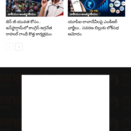
జాతీయం/అంతర్జాతీయం
జాతీయం/అంతర్జాతీయం
జెన్-జీ యువత కోసం..
యూపీఐ లావాదేవీలపై ఎండీఆర్
ఇన్‌స్టాగ్రామ్‌లో కాంగ్రెస్ అగ్రనేత
ఛార్జీలు.. సవరణ బిల్లుకు లోక్‌సభ
రాహుల్ గాంధీ కొత్త కార్యక్రమం
ఆమోదం