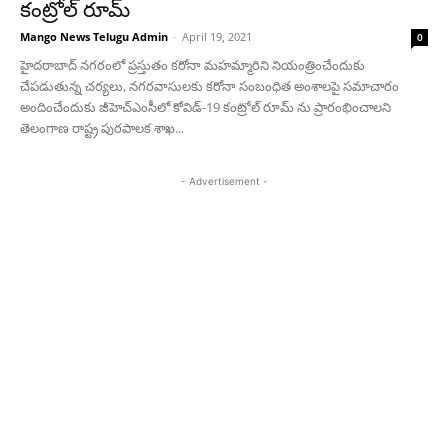
కంట్రోల్ రూమ్
Mango News Telugu Admin
-
April 19, 2021
0
హైదరాబాద్ నగరంలో ప్రస్తుతం కరోనా మహమ్మారిని నియంత్రించేందుకు
చేపడుతున్న చర్యలు, నగరవాసులకు కరోనా సంబంధిత అంశాలపై సమాచారం
అందించేందుకు జీహెచ్ఎంసీలో కోవిడ్-19 కంట్రోల్ రూమ్ ను ప్రారంభించాలని
తెలంగాణ రాష్ట్ర పురపాలక శాఖ...
- Advertisement -