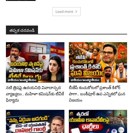
Load more
తప్పక చదవండి
జాతీయం/అంతర్జాతీయం
జాతీయం/అంతర్జాతీయం
నటి త్రిషపై ఉదయనిధి వివాదాస్పద
బీజేపీ కంచుకోటలో ప్రశాంత్ కిశోర్
వ్యాఖ్యలు.. మహిళా కమిషన్‌కు టీవీకే
పాగా.. బంకీపూర్ ఉప ఎన్నికలో ఘన
ఫిర్యాదు
విజయం