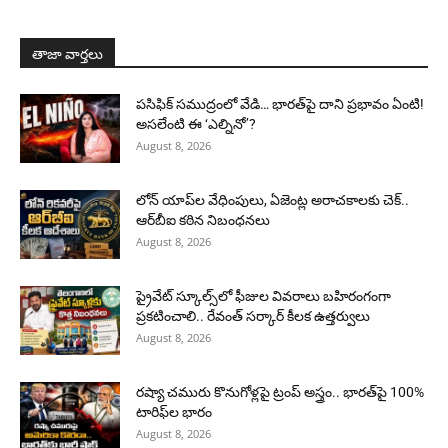
తాజా వార్తలు
పసిఫిక్ సముద్రంలో వేడి… భారత్‌పై దాని ప్రభావం ఏంటి!
అసలేంటి ఈ ‘ఎల్నినో’?
August 8, 2026
లోన్ యాప్‌ల వేధింపులు, ఏజెంట్ల అరాచకాలకు చెక్..
ఆర్‌బీఐ కఠిన నిబంధనలు
August 8, 2026
ప్రైవేట్ స్కూల్స్‌లో ఫీజుల వివరాలు బహిరంగంగా
ప్రకటించాలి.. రేవంత్ సర్కార్ కీలక ఉత్తర్వులు
August 8, 2026
రష్యా చమురు కొనుగోళ్లపై ట్రంప్ అస్త్రం.. భారత్‌పై 100%
టారిఫ్‌ల భారం
August 8, 2026