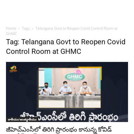
Home
Tags
Telangana Govt to Reopen Covid Control Room at
GHMC
Tag: Telangana Govt to Reopen Covid
Control Room at GHMC
జాతీయం/అంతర్జాతీయం
జీహెచ్ఎంసీలో తిరిగి ప్రారంభం కానున్న కోవిడ్