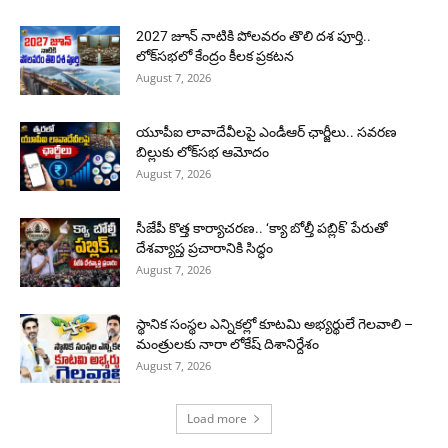
2027 జూన్ నాటికి పోలవరం తొలి దశ పూర్తి..
లోక్‌సభలో కేంద్రం కీలక ప్రకటన
August 7, 2026
యూపీఐ లావాదేవీలపై ఎండీఆర్ ఛార్జీలు.. సవరణ
బిల్లుకు లోక్‌సభ ఆమోదం
August 7, 2026
సీజేపీ కొత్త కార్యాచరణ.. ‘క్యా బోల్తీ పబ్లిక్’ పేరుతో
దేశవ్యాప్త ప్రచారానికి సిద్ధం
August 7, 2026
స్థానిక సంస్థల ఎన్నికల్లో కూటమి అభ్యర్థులే గెలవాలి –
మంత్రులకు నారా లోకేష్ దిశానిర్దేశం
August 7, 2026
Load more