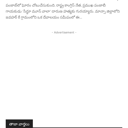
పంజాబ్‌లో ఘోరం చోటుచేసుకుంది. రాష్ట్ర కాంగ్రెస్ నేత, ప్రముఖ పంజాబీ
గాయకుడు 'సిద్ధూ మూస్ వాలా' దారుణ హత్యకు గురయ్యారు. మాన్సా జిల్లాలోని
జవహర్ కే గ్రామంలోని ఒక దేవాలయం సమీపంలో ఈ...
- Advertisement -
తాజా వార్తలు