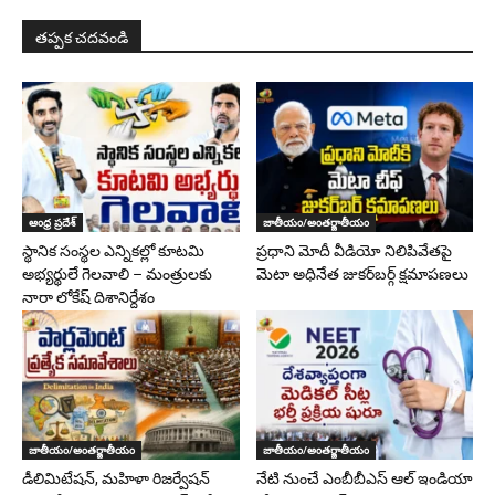
తప్పక చదవండి
ఆంధ్ర ప్రదేశ్
జాతీయం/అంతర్జాతీయం
స్థానిక సంస్థల ఎన్నికల్లో కూటమి
ప్రధాని మోదీ వీడియో నిలిపివేతపై
అభ్యర్థులే గెలవాలి – మంత్రులకు
మెటా అధినేత జుకర్‌బర్గ్‌ క్షమాపణలు
నారా లోకేష్ దిశానిర్దేశం
జాతీయం/అంతర్జాతీయం
జాతీయం/అంతర్జాతీయం
డీలిమిటేషన్, మహిళా రిజర్వేషన్
నేటి నుంచే ఎంబీబీఎస్ ఆల్ ఇండియా