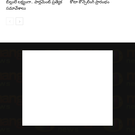
బిల్లులే లక్ష్యంగా.. పార్లమెంట్ ప్రత్యేక
కోటా కౌన్సెలింగ్ ప్రారంభం
సమావేశాలు