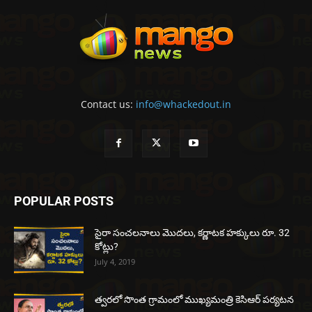
Contact us:
info@whackedout.in
POPULAR POSTS
సైరా సంచలనాలు మొదలు, కర్ణాటక హక్కులు రూ. 32
కోట్లు?
July 4, 2019
త్వరలో సొంత గ్రామంలో ముఖ్యమంత్రి కెసిఆర్ పర్యటన