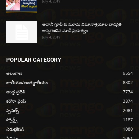
July 4, 2019
అదానీ గ్రూప్ కు మూడు విమానాశ్రయాల బాధ్యత
అప్పగించిన మోడీ ప్రభుత్వం
July 4, 2019
POPULAR CATEGORY
తెలంగాణ
9554
జాతీయం/అంతర్జాతీయం
8302
ఆంధ్ర ప్రదేశ్
7774
కరోనా వైరస్
3874
స్పెషల్స్
2081
స్పోర్ట్స్
1187
ఎడ్యుకేషన్
1080
సినిమా
1061