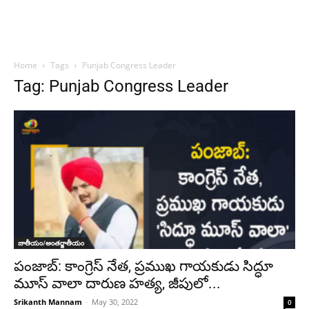
Home
Tags
Punjab Congress Leader
Tag: Punjab Congress Leader
జాతీయం/అంతర్జాతీయం
పంజాబ్: కాంగ్రెస్ నేత, ప్రముఖ గాయకుడు సిద్ధూ
మూస్ వాలా దారుణ హత్య, జీపులో...
Srikanth Mannam
-
May 30, 2022
0