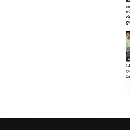
తు
యాక
త్
ప్
ఆం
ఏప
రా
మో