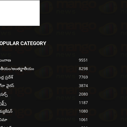
OPULAR CATEGORY
ెలంగాణ
9551
ాతీయం/అంతర్జాతీయం
8298
్ర ప్రదేశ్
7769
ోనా వైరస్
3874
ెషల్స్
2080
ోర్ట్స్
1187
్యుకేషన్
1080
నిమా
1061