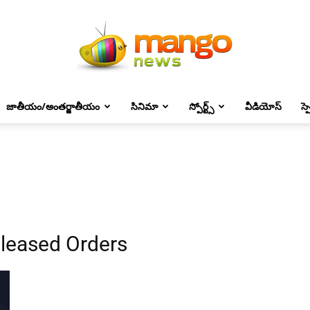
జాతీయం/అంతర్జాతీయం
సినిమా
స్పోర్ట్స్
వీడియోస్
స్
Mango
News
eleased Orders