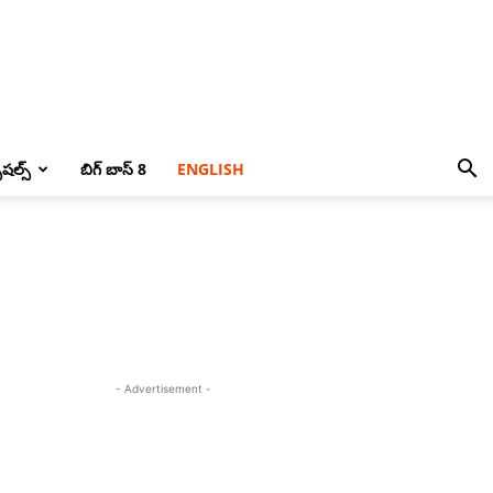
పెషల్స్
బిగ్ బాస్ 8
ENGLISH
- Advertisement -