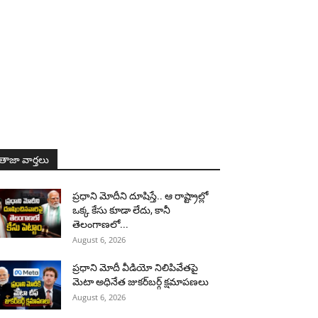
తాజా వార్తలు
ప్రధాని మోదీని దూషిస్తే.. ఆ రాష్ట్రాల్లో
ఒక్క కేసు కూడా లేదు, కానీ
తెలంగాణలో...
August 6, 2026
ప్రధాని మోదీ వీడియో నిలిపివేతపై
మెటా అధినేత జుకర్‌బర్గ్‌ క్షమాపణలు
August 6, 2026