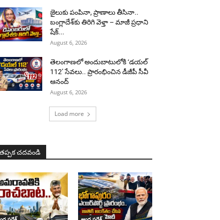
జైలుకు పంపినా, ప్రాణాలు తీసినా..
బంగ్లాదేశ్‌కు తిరిగి వెళ్తా – మాజీ ప్రధాని
షేక్...
August 6, 2026
తెలంగాణలో అందుబాటులోకి ‘డయల్
112’ సేవలు.. ప్రారంభించిన డీజీపీ సీవీ
ఆనంద్
August 6, 2026
Load more
తప్పక చదవండి
ధ్ర ప్రదేశ్
ఆంధ్ర ప్రదేశ్