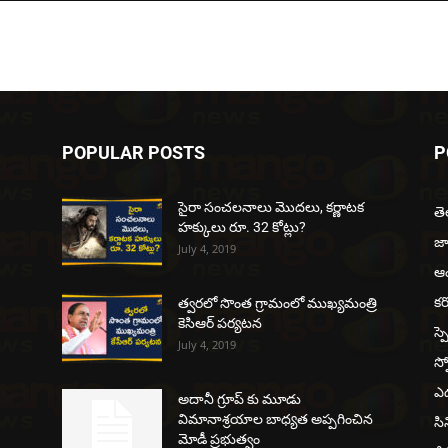
POPULAR POSTS
P
సైరా సంచలనాలు మొదలు, కర్ణాటక
త
హక్కులు రూ. 32 కోట్లు?
జ
July 4, 2019
ఆంధ
కర
త్వరలో సొంత గ్రామంలో ముఖ్యమంత్రి
కెసిఆర్ పర్యటన
స్ప
July 4, 2019
స్ప
ఎడ
అదానీ గ్రూప్ కు మూడు
విమానాశ్రయాల బాధ్యత అప్పగించిన
సి
మోడీ ప్రభుత్వం