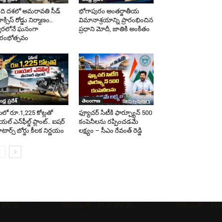
ది దశలో అమరావతి సీడ్
భోగాపురం అంతర్జాతీయ
్సిస్ రోడ్డు నిర్మాణం..
విమానాశ్రయాన్ని ప్రారంభించిన
వరలోనే ఘనంగా
ప్రధాని మోదీ, జాతికి అంకితం
రారంభోత్సవం
ధ్ర ప్రదేశ్
తెలంగాణ
ీలో రూ.1,225 కోట్లతో
ఫ్యూచర్ సిటీకి ఫార్చ్యూన్ 500
యల్ ఎన్‌ఫీల్డ్ ప్లాంట్.. ఐషర్
కంపెనీలను రప్పించడమే
టార్స్ బోర్డు కీలక నిర్ణయం
లక్ష్యం – సీఎం రేవంత్ రెడ్డి