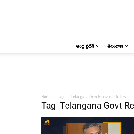
ఆంధ్ర ప్రదేశ్
తెలంగాణ
Home
Tags
Telangana Govt Released Orders
Tag: Telangana Govt R