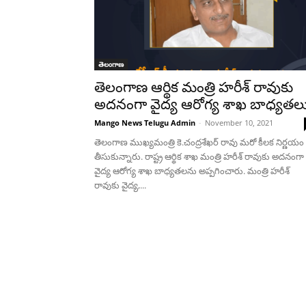
తెలంగాణ
తెలంగాణ ఆర్థిక మంత్రి హరీశ్‌ రావుకు
అదనంగా వైద్య ఆరోగ్య శాఖ బాధ్యతల
Mango News Telugu Admin
-
November 10, 2021
తెలంగాణ ముఖ్యమంత్రి కె.చంద్రశేఖర్ రావు మరో కీలక నిర్ణయం
తీసుకున్నారు. రాష్ట్ర ఆర్థిక శాఖ మంత్రి హరీశ్‌ రావుకు అదనంగా
వైద్య ఆరోగ్య శాఖ బాధ్యతలను అప్పగించారు. మంత్రి హరీశ్
రావుకు వైద్య,...