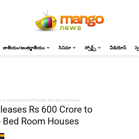
జాతీయం/అంతర్జాతీయం
సినిమా
స్పోర్ట్స్
వీడియోస్
స్
Mango
News
e to Construction Of Double Bed Room Houses
leases Rs 600 Crore to
le Bed Room Houses