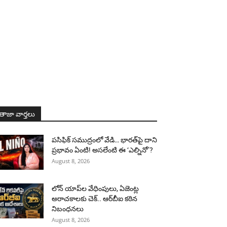
తాజా వార్తలు
పసిఫిక్ సముద్రంలో వేడి… భారత్‌పై దాని
ప్రభావం ఏంటి! అసలేంటి ఈ ‘ఎల్నినో’?
August 8, 2026
లోన్ యాప్‌ల వేధింపులు, ఏజెంట్ల
అరాచకాలకు చెక్.. ఆర్‌బీఐ కఠిన
నిబంధనలు
August 8, 2026