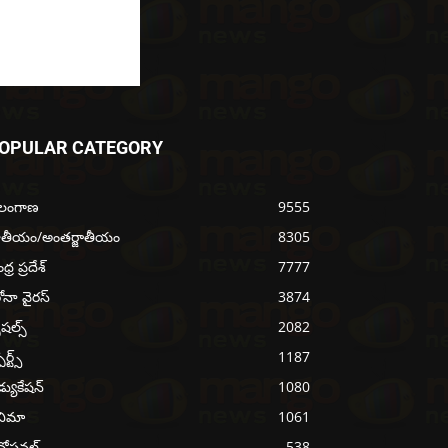
OPULAR CATEGORY
ెలంగాణ
9555
ాతీయం/అంతర్జాతీయం
8305
్ర ప్రదేశ్
7777
ోనా వైరస్
3874
ెషల్స్
2082
ోర్ట్స్
1187
్యుకేషన్
1080
నిమా
1061
వోషనల్
538