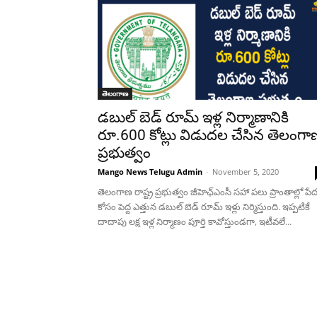
తెలంగాణ
డబుల్ బెడ్ రూమ్ ఇళ్ల నిర్మాణానికి
రూ.600 కోట్లు విడుదల చేసిన తెలంగా
ప్రభుత్వం
Mango News Telugu Admin
-
November 5, 2020
తెలంగాణ రాష్ట్ర ప్రభుత్వం జీహెఛ్ఎంసీ సహా పలు ప్రాంతాల్లో పే
కోసం పెద్ద ఎత్తున డబుల్ బెడ్ రూమ్ ఇళ్లు నిర్మిస్తుంది. ఇప్పటికే
దాదాపు లక్ష ఇళ్ల నిర్మాణం పూర్తి కావోస్తుండగా, ఇటీవలే...