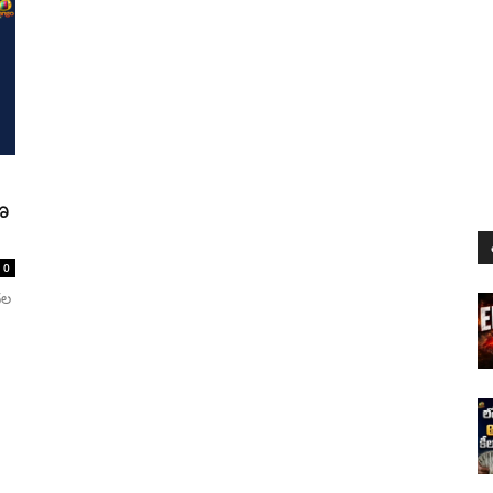
ణ
0
దల