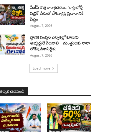
సీజేపీ కొత్త కార్యాచరణ.. ‘క్యా బోల్తీ
పబ్లిక్’ పేరుతో దేశవ్యాప్త ప్రచారానికి
సిద్ధం
August 7, 2026
స్థానిక సంస్థల ఎన్నికల్లో కూటమి
అభ్యర్థులే గెలవాలి – మంత్రులకు నారా
లోకేష్ దిశానిర్దేశం
August 7, 2026
Load more
తప్పక చదవండి
ెలంగాణ
తెలంగాణ