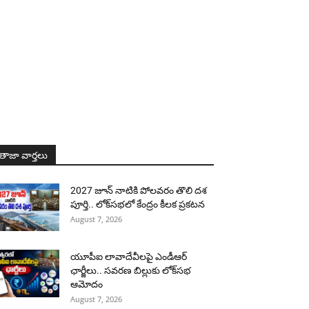
తాజా వార్తలు
2027 జూన్ నాటికి పోలవరం తొలి దశ
పూర్తి.. లోక్‌సభలో కేంద్రం కీలక ప్రకటన
August 7, 2026
యూపీఐ లావాదేవీలపై ఎండీఆర్
ఛార్జీలు.. సవరణ బిల్లుకు లోక్‌సభ
ఆమోదం
August 7, 2026