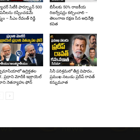
యూచర్ సిటీకి ఫార్చ్యూన్ 500
బీసీలకు 50% రాజకీయ
పెనీలను రప్పించడమే
రిజర్వేషన్లు కల్పించాలి –
ష్యం – సీఎం రేవంత్ రెడ్డి
తెలంగాణ రక్షణ సేన అధినేత్రి
కవిత
ాతీయం/అంతర్జాతీయం
సినిమా
్చిమాసియాలో ఉద్రిక్తతల
సినీ పరిశ్రమలో తీవ్ర విషాదం..
ళ.. ప్రధాని మోదీకి ఇజ్రాయెల్
ప్రముఖ నటుడు ప్రదీప్ రావత్
రధాని నెతన్యాహు ఫోన్
కన్నుమూత