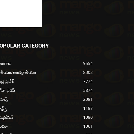
OPULAR CATEGORY
ెలంగాణ
9554
ాతీయం/అంతర్జాతీయం
8302
్ర ప్రదేశ్
7774
ోనా వైరస్
3874
ెషల్స్
2081
ోర్ట్స్
1187
్యుకేషన్
1080
నిమా
1061