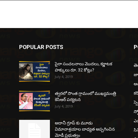
POPULAR POSTS
P
సైరా సంచలనాలు మొదలు, కర్ణాటక
త
హక్కులు రూ. 32 కోట్లు?
జ
July 4, 2019
ఆంధ
కర
త్వరలో సొంత గ్రామంలో ముఖ్యమంత్రి
కెసిఆర్ పర్యటన
స్ప
July 4, 2019
స్ప
ఎడ
అదానీ గ్రూప్ కు మూడు
విమానాశ్రయాల బాధ్యత అప్పగించిన
సి
మోడీ ప్రభుత్వం