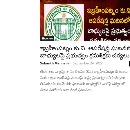
తెలంగాణ
ఇబ్రహీంపట్నం కు.ని. ఆపరేషన్ల ఘటన
బాధ్యులపై ప్రభుత్వం క్రమశిక్షణ చర్యలు
Srikanth Mannam
-
September 24, 2022
తెలంగాణ వ్యాప్తంగా సంచలనం రేపిన ఇబ్రహీంపట్నం కుటుంబ
నియంత్రణ ఆపరేషన్ల ఘటనపై రాష్ట్ర ప్రభుత్వం కఠిన చర్యలు
తీసుకుంది. ఈ మేరకు ఘటనకు బాధ్యులైన వారిపై చర్యలతో
పాటు మరోసారి ఇటువంటి ఘటనలు...