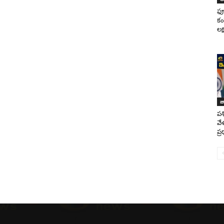
ఫ్
కం
లక్
జ
పశ
వే
ప్