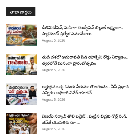
తాజా వార్తలు
డీలిమిటేషన్, మహిళా రిజర్వేషన్ బిల్లులే లక్ష్యంగా..
పార్లమెంట్ ప్రత్యేక సమావేశాలు
August 5, 2026
తుది దశలో అమరావతి సీడ్ యాక్సిస్ రోడ్డు నిర్మాణం..
త్వరలోనే ఘనంగా ప్రారంభోత్సవం
August 5, 2026
అర్హులైన ఒక్క ఓటరు పేరునూ తొలగించం.. ఏపీ ప్రధాన
ఎన్నికల అధికారి వివేక్ యాదవ్
August 5, 2026
విజయ్ సర్కార్ తొలి బడ్జెట్.. పుట్టిన బిడ్డకు గోల్డ్ రింగ్,
జెన్‌జీ యువతకు రూ....
August 5, 2026