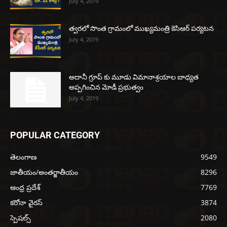
July 4, 2019
త్వరలో సొంత గ్రామంలో ముఖ్యమంత్రి కెసిఆర్ పర్యటన
July 4, 2019
అదానీ గ్రూప్ కు మూడు విమానాశ్రయాల బాధ్యత
అప్పగించిన మోడీ ప్రభుత్వం
July 4, 2019
POPULAR CATEGORY
తెలంగాణ
9549
జాతీయం/అంతర్జాతీయం
8296
ఆంధ్ర ప్రదేశ్
7769
కరోనా వైరస్
3874
స్పెషల్స్
2080