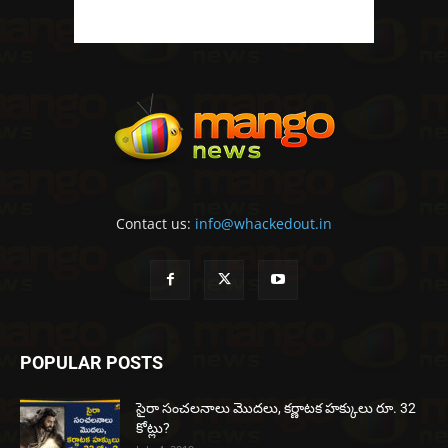
Contact us:
info@whackedout.in
POPULAR POSTS
సైరా సంచలనాలు మొదలు, కర్ణాటక హక్కులు రూ. 32
కోట్లు?