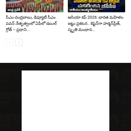
ఆంధ్ర ప్రదేశ్
జాతీయం/అంతర్జాతీయం
సీఎం చంద్రబాబు, డిప్యూటీ సీఎం
ఆసియా కప్ 2026: భారత మహిళల
పవన్‌ నేతృత్వంలో ఏపీలో డబుల్‌
జట్టు ప్రకటన.. కెప్టెన్‌గా హర్మన్‌ప్రీత్,
గ్రోత్ – ప్రధాని...
స్మృతి మంధాన...