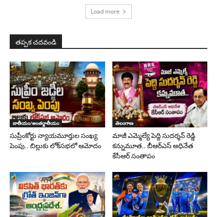
Load more
తప్పక చదవండి
జాతీయం/అంతర్జాతీయం
తెలంగాణ
సుప్రీంకోర్టు న్యాయమూర్తుల సంఖ్య
మాజీ ఎమ్మెల్యే పెద్ది సుదర్శన్ రెడ్డి
పెంపు.. బిల్లుకు లోక్‌సభలో ఆమోదం
కన్నుమూత.. బీఆర్ఎస్ అధినేత
కేసీఆర్ సంతాపం