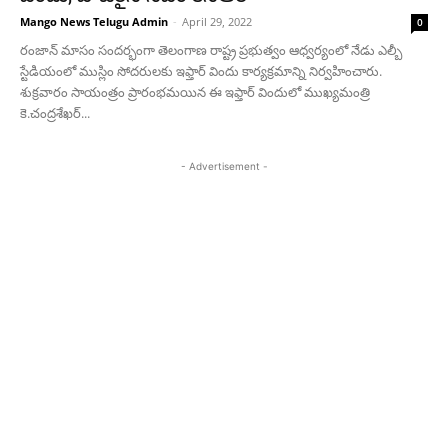
Mango News Telugu Admin
-
April 29, 2022
0
రంజాన్ మాసం సందర్భంగా తెలంగాణ రాష్ట్ర ప్రభుత్వం ఆధ్వర్యంలో నేడు ఎల్బీ
స్టేడియంలో ముస్లిం సోదరులకు ఇఫ్తార్ విందు కార్యక్రమాన్ని నిర్వహించారు.
శుక్రవారం సాయంత్రం ప్రారంభమయిన ఈ ఇఫ్తార్ విందులో ముఖ్యమంత్రి
కె.చంద్రశేఖర్...
- Advertisement -