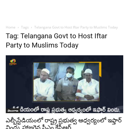
Home
Tags
Telangana Govt to Host Iftar Party to Muslims Today
Tag: Telangana Govt to Host Iftar
Party to Muslims Today
తెలంగాణ
ఎల్బీస్టేడియంలో రాష్ట్ర ప్రభుత్వ ఆధ్వర్యంలో ఇఫ్తార్
విందు, హాజరైన సీఎం కేసీఆర్