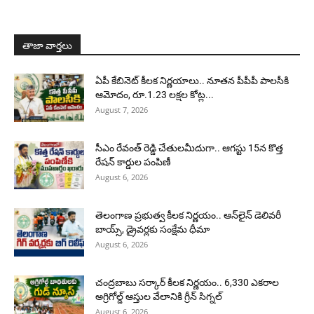
తాజా వార్తలు
ఏపీ కేబినెట్ కీలక నిర్ణయాలు.. నూతన పీపీపీ పాలసీకి
ఆమోదం, రూ.1.23 లక్షల కోట్ల...
August 7, 2026
సీఎం రేవంత్ రెడ్డి చేతులమీదుగా.. ఆగస్టు 15న కొత్త
రేషన్ కార్డుల పంపిణీ
August 6, 2026
తెలంగాణ ప్రభుత్వ కీలక నిర్ణయం.. ఆన్‌లైన్ డెలివరీ
బాయ్స్, డ్రైవర్లకు సంక్షేమ ధీమా
August 6, 2026
చంద్రబాబు సర్కార్ కీలక నిర్ణయం.. 6,330 ఎకరాల
అగ్రిగోల్డ్ ఆస్తుల వేలానికి గ్రీన్ సిగ్నల్
August 6, 2026