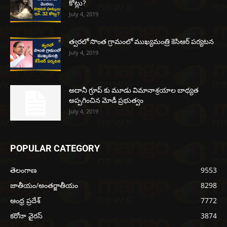
కోట్లు?
July 4, 2019
త్వరలో సొంత గ్రామంలో ముఖ్యమంత్రి కెసిఆర్ పర్యటన
July 4, 2019
అదానీ గ్రూప్ కు మూడు విమానాశ్రయాల బాధ్యత
అప్పగించిన మోడీ ప్రభుత్వం
July 4, 2019
POPULAR CATEGORY
తెలంగాణ
9553
జాతీయం/అంతర్జాతీయం
8298
ఆంధ్ర ప్రదేశ్
7772
కరోనా వైరస్
3874