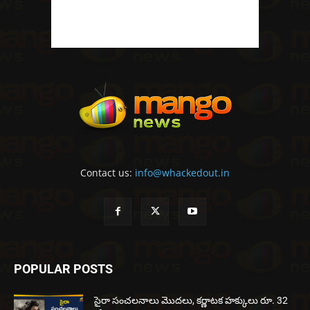
Contact us:
info@whackedout.in
POPULAR POSTS
సైరా సంచలనాలు మొదలు, కర్ణాటక హక్కులు రూ. 32