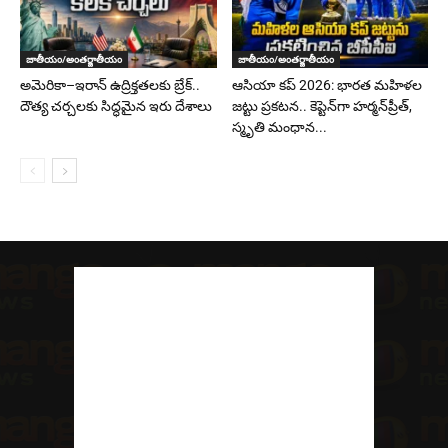
జాతీయం/అంతర్జాతీయం
జాతీయం/అంతర్జాతీయం
అమెరికా–ఇరాన్ ఉద్రిక్తతలకు బ్రేక్..
ఆసియా కప్ 2026: భారత మహిళల
దౌత్య చర్చలకు సిద్ధమైన ఇరు దేశాలు
జట్టు ప్రకటన.. కెప్టెన్‌గా హర్మన్‌ప్రీత్,
స్మృతి మంధాన...