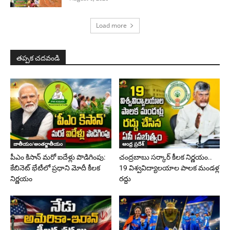
Load more
తప్పక చదవండి
జాతీయం/అంతర్జాతీయం
ఆంధ్ర ప్రదేశ్
పీఎం కిసాన్ మరో ఐదేళ్లు పొడిగింపు:
చంద్రబాబు సర్కార్ కీలక నిర్ణయం..
కేబినెట్ భేటీలో ప్రధాని మోదీ కీలక
19 విశ్వవిద్యాలయాల పాలక మండళ్ల
నిర్ణయం
రద్దు