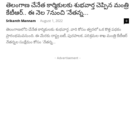
తెలంగాణ చేనేత కార్మికులకు శుభవార్త చెప్పిన మంత్రి
కేటీఆర్.. ఈ నెల 7నుంచి ‘నేతన్న...
Srikanth Mannam
-
August 1, 2022
0
తెలంగాణలోని చేనేత కార్మికులకు శుభవార్త. వారి కోసం త్వరలో ఒక కొత్త పథకం
ప్రారంభమవనుంది. ఈ మేరకు రాష్ట్ర ఐటీ, పురపాలక, పరిశ్రమల శాఖ మంత్రి కేటీఆర్
నేతన్నల సంక్షేమం కోసం 'నేతన్న...
- Advertisement -