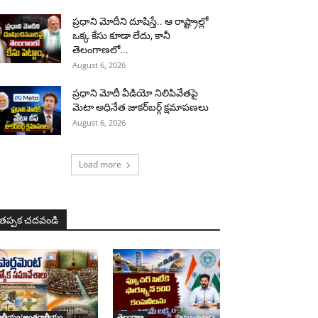
ప్రధాని మోదీని దూషిస్తే.. ఆ రాష్ట్రాల్లో
ఒక్క కేసు కూడా లేదు, కానీ
తెలంగాణలో...
August 6, 2026
ప్రధాని మోదీ వీడియో నిలిపివేతపై
మెటా అధినేత జుకర్‌బర్గ్‌ క్షమాపణలు
August 6, 2026
Load more
తప్పక చదవండి
ాతీయం/అంతర్జాతీయం
తెలంగాణ