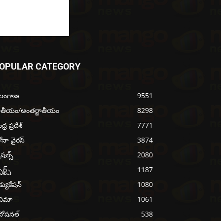
OPULAR CATEGORY
ెలంగాణ
9551
ాతీయం/అంతర్జాతీయం
8298
్ర ప్రదేశ్
7771
ోనా వైరస్
3874
ెషల్స్
2080
ోర్ట్స్
1187
్యుకేషన్
1080
నిమా
1061
వోషనల్
538