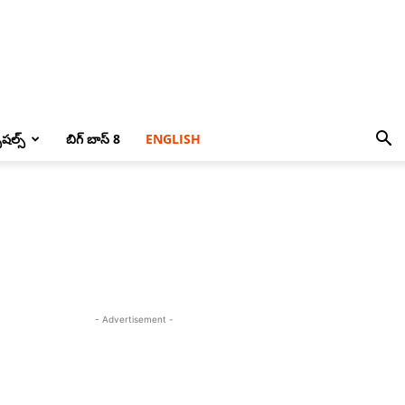
పెషల్స్
బిగ్ బాస్ 8
ENGLISH
- Advertisement -