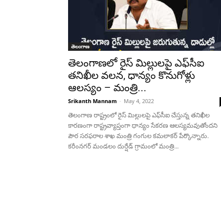
తెలంగాణ
తెలంగాణలో రైస్‌ మిల్లుల‌పై ఎఫ్‌సీఐ
త‌నిఖీల‌ వలన, ధాన్యం కొనుగోళ్లు
ఆలస్యం – మంత్రి...
Srikanth Mannam
-
May 4, 2022
తెలంగాణ రాష్ట్రంలో రైస్ ‌మిల్లులపై ఎఫ్‌సీఐ చేస్తున్న తనిఖీల
కారణంగా రాష్ట్రవ్యాప్తంగా ధాన్యం సేకరణ ఆలస్యమవుతోందని
పౌర సరఫరాల శాఖ మంత్రి గంగుల క‌మ‌లాక‌ర్ పేర్కొన్నారు.
కరీంనగర్ మండలం దుర్షేడ్ గ్రామంలో మంత్రి...