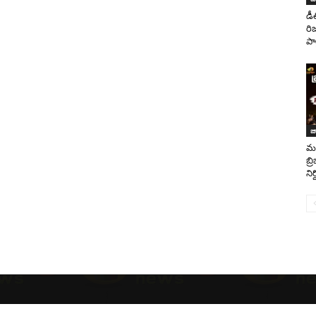
డీ
రిజ
పా
జ
మహ
బ్
నిర