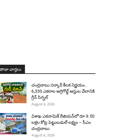
తాజా వార్తలు
చంద్రబాబు సర్కార్ కీలక నిర్ణయం..
6,330 ఎకరాల అగ్రిగోల్డ్ ఆస్తుల వేలానికి
గ్రీన్ సిగ్నల్
August 6, 2026
విశాఖ ఎకనామిక్ రీజియన్‌లో రూ.9.50
లక్షల కోట్ల పెట్టుబడులే లక్ష్యం – సీఎం
చంద్రబాబు
August 6, 2026