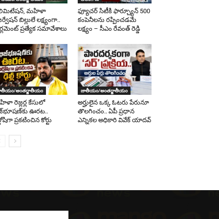
లిమిటేషన్, మహిళా
ఫ్యూచర్ సిటీకి ఫార్చ్యూన్ 500
ర్వేషన్ బిల్లులే లక్ష్యంగా..
కంపెనీలను రప్పించడమే
ర్లమెంట్ ప్రత్యేక సమావేశాలు
లక్ష్యం – సీఎం రేవంత్ రెడ్డి
ాతీయం/అంతర్జాతీయం
జాతీయం/అంతర్జాతీయం
ిళా రెజ్లర్ల కేసులో
అర్హులైన ఒక్క ఓటరు పేరునూ
రిజ్‌భూషణ్‌కు ఊరట..
తొలగించం.. ఏపీ ప్రధాన
్దోషిగా ప్రకటించిన కోర్టు
ఎన్నికల అధికారి వివేక్ యాదవ్