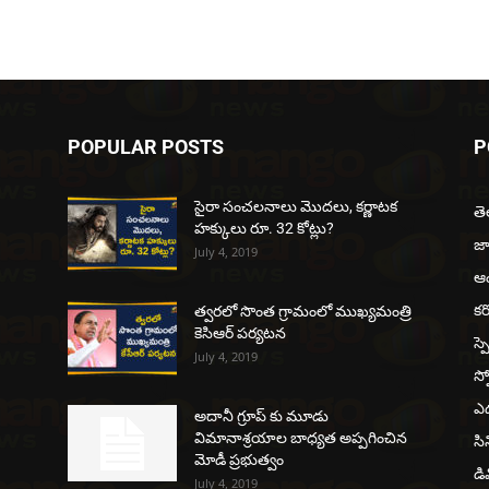
POPULAR POSTS
P
సైరా సంచలనాలు మొదలు, కర్ణాటక
త
హక్కులు రూ. 32 కోట్లు?
జ
July 4, 2019
ఆంధ
కర
త్వరలో సొంత గ్రామంలో ముఖ్యమంత్రి
కెసిఆర్ పర్యటన
స్ప
July 4, 2019
స్ప
ఎడ
అదానీ గ్రూప్ కు మూడు
విమానాశ్రయాల బాధ్యత అప్పగించిన
సి
మోడీ ప్రభుత్వం
డి
July 4, 2019