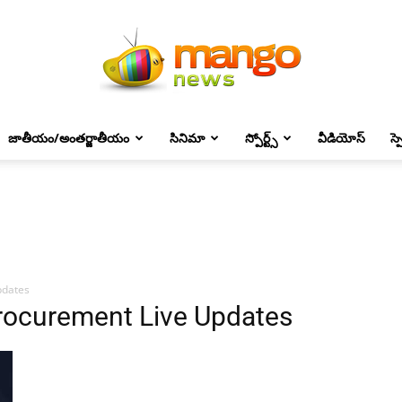
జాతీయం/అంతర్జాతీయం
సినిమా
స్పోర్ట్స్
వీడియోస్
స్
Mango
News
pdates
Procurement Live Updates