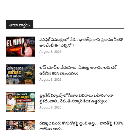
తాజా వార్తలు
పసిఫిక్ సముద్రంలో వేడి… భారత్‌పై దాని ప్రభావం ఏంటి!
అసలేంటి ఈ ‘ఎల్నినో’?
August 8, 2026
లోన్ యాప్‌ల వేధింపులు, ఏజెంట్ల అరాచకాలకు చెక్..
ఆర్‌బీఐ కఠిన నిబంధనలు
August 8, 2026
ప్రైవేట్ స్కూల్స్‌లో ఫీజుల వివరాలు బహిరంగంగా
ప్రకటించాలి.. రేవంత్ సర్కార్ కీలక ఉత్తర్వులు
August 8, 2026
రష్యా చమురు కొనుగోళ్లపై ట్రంప్ అస్త్రం.. భారత్‌పై 100%
టారిఫ్‌ల భారం