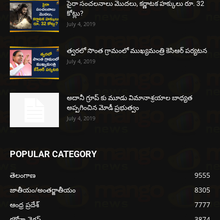
సైరా సంచలనాలు మొదలు, కర్ణాటక హక్కులు రూ. 32
కోట్లు?
July 4, 2019
త్వరలో సొంత గ్రామంలో ముఖ్యమంత్రి కెసిఆర్ పర్యటన
July 4, 2019
అదానీ గ్రూప్ కు మూడు విమానాశ్రయాల బాధ్యత
అప్పగించిన మోడీ ప్రభుత్వం
July 4, 2019
POPULAR CATEGORY
తెలంగాణ
9555
జాతీయం/అంతర్జాతీయం
8305
ఆంధ్ర ప్రదేశ్
7777
కరోనా వైరస్
3874