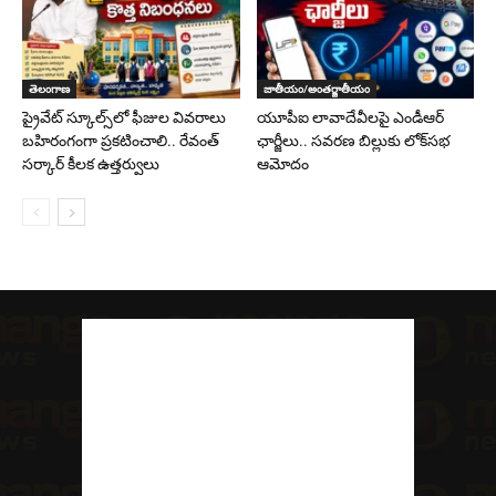
తెలంగాణ
జాతీయం/అంతర్జాతీయం
ప్రైవేట్ స్కూల్స్‌లో ఫీజుల వివరాలు
యూపీఐ లావాదేవీలపై ఎండీఆర్
బహిరంగంగా ప్రకటించాలి.. రేవంత్
ఛార్జీలు.. సవరణ బిల్లుకు లోక్‌సభ
సర్కార్ కీలక ఉత్తర్వులు
ఆమోదం