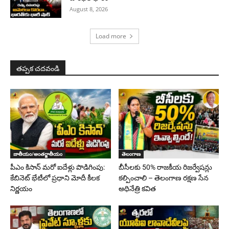
August 8, 2026
Load more
తప్పక చదవండి
జాతీయం/అంతర్జాతీయం
తెలంగాణ
పీఎం కిసాన్ మరో ఐదేళ్లు పొడిగింపు:
బీసీలకు 50% రాజకీయ రిజర్వేషన్లు
కేబినెట్ భేటీలో ప్రధాని మోదీ కీలక
కల్పించాలి – తెలంగాణ రక్షణ సేన
నిర్ణయం
అధినేత్రి కవిత