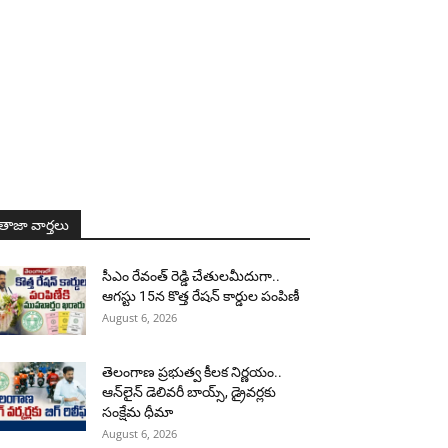
తాజా వార్తలు
సీఎం రేవంత్ రెడ్డి చేతులమీదుగా..
ఆగస్టు 15న కొత్త రేషన్ కార్డుల పంపిణీ
August 6, 2026
తెలంగాణ ప్రభుత్వ కీలక నిర్ణయం..
ఆన్‌లైన్ డెలివరీ బాయ్స్, డ్రైవర్లకు
సంక్షేమ ధీమా
August 6, 2026