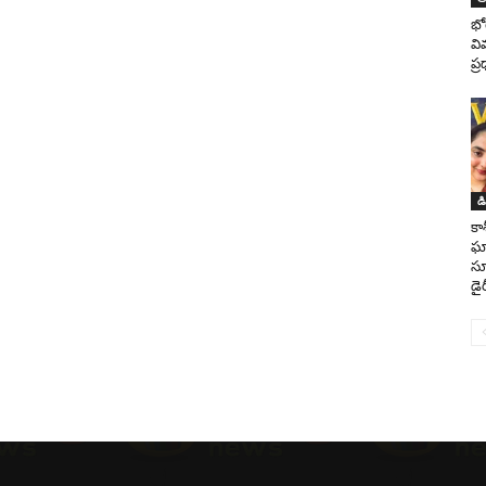
భో
వి
ప్
డ
కా
ఘా
సూ
డైర