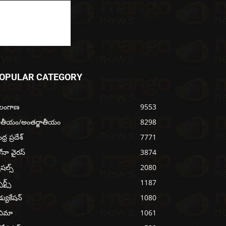
OPULAR CATEGORY
ెలంగాణ
9553
ాతీయం/అంతర్జాతీయం
8298
్ర ప్రదేశ్
7771
ోనా వైరస్
3874
ెషల్స్
2080
ోర్ట్స్
1187
్యుకేషన్
1080
నిమా
1061