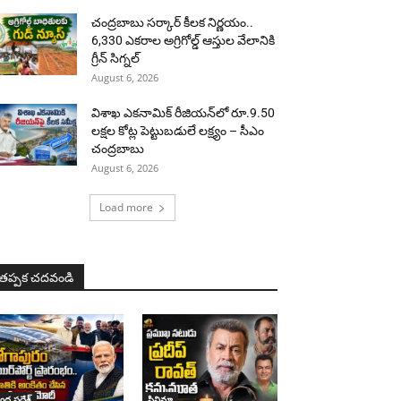
చంద్రబాబు సర్కార్ కీలక నిర్ణయం..
6,330 ఎకరాల అగ్రిగోల్డ్ ఆస్తుల వేలానికి
గ్రీన్ సిగ్నల్
August 6, 2026
విశాఖ ఎకనామిక్ రీజియన్‌లో రూ.9.50
లక్షల కోట్ల పెట్టుబడులే లక్ష్యం – సీఎం
చంద్రబాబు
August 6, 2026
Load more
తప్పక చదవండి
ధ్ర ప్రదేశ్
సినిమా