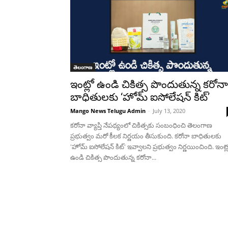
తెలంగాణ
ఇంట్లో ఉండి చికిత్స పొందుతున్న కరోనా
బాధితులకు ‘హోమ్ ఐసోలేషన్ కిట్’
Mango News Telugu Admin
-
July 13, 2020
కరోనా వ్యాప్తి నేపథ్యంలో చికిత్సకు సంబంధించి తెలంగాణ
ప్రభుత్వం మరో కీలక నిర్ణయం తీసుకుంది. కరోనా బాధితులకు
'హోమ్ ఐసోలేషన్ కిట్' ఇవ్వాలని ప్రభుత్వం నిర్ణయించింది. ఇంట్ల
ఉండి చికిత్స పొందుతున్న కరోనా...