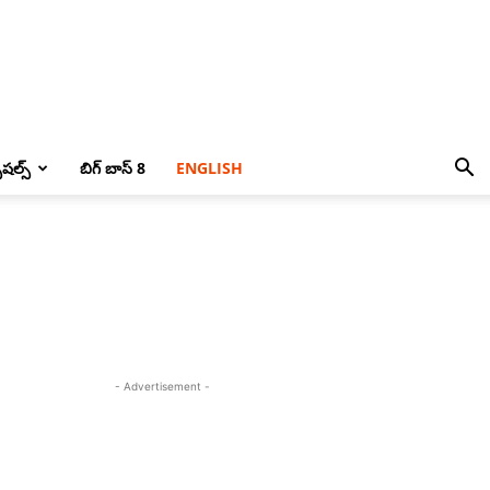
పెషల్స్
బిగ్ బాస్ 8
ENGLISH
- Advertisement -