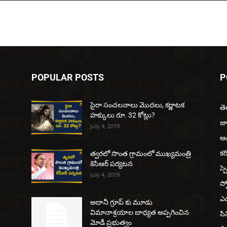
POPULAR POSTS
P
సైరా సంచలనాలు మొదలు, కర్ణాటక
త
హక్కులు రూ. 32 కోట్లు?
జ
July 4, 2019
ఆంధ
కర
త్వరలో సొంత గ్రామంలో ముఖ్యమంత్రి
కెసిఆర్ పర్యటన
స్ప
July 4, 2019
స్ప
ఎడ
అదానీ గ్రూప్ కు మూడు
విమానాశ్రయాల బాధ్యత అప్పగించిన
సి
మోడీ ప్రభుత్వం