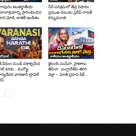
గాపురం అంతర్జాతీయ
సినీ పరిశ్రమలో తీవ్ర విషాదం..
మానాశ్రయాన్ని ప్రారంభించిన
ప్రముఖ నటుడు ప్రదీప్ రావత్
రధాని మోదీ, జాతికి అంకితం
కన్నుమూత
ివోషనల్
జాతీయం/అంతర్జాతీయం
శీ వీధుల నుండి దశాశ్వమేధ
జైలుకు పంపినా, ప్రాణాలు
ట్ వరకు… మనోజ్ఞ
తీసినా.. బంగ్లాదేశ్‌కు తిరిగి
ర్యదేవర వారణాసి ట్రావెల్
వెళ్తా – మాజీ ప్రధాని షేక్...
ీస్