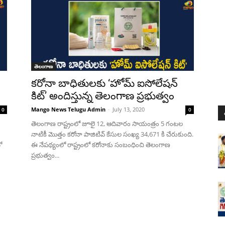
తెలంగాణ
కరోనా బాధితులకు ‘హోమ్ ఐసోలేషన్
కిట్’ అందిస్తున్న తెలంగాణ ప్రభుత్వం
Mango News Telugu Admin
-
July 13, 2020
0
0
తెలంగాణ రాష్ట్రంలో జూలై 12, ఆదివారం సాయంత్రం 5 గంటల
నాటికీ మొత్తం కరోనా పాజిటివ్ కేసుల సంఖ్య 34,671 కి చేరుకుంది.
ో
ఈ నేపథ్యంలో రాష్ట్రంలో కరోనాకు సంబంధించి తెలంగాణ
ప్రభుత్వం...