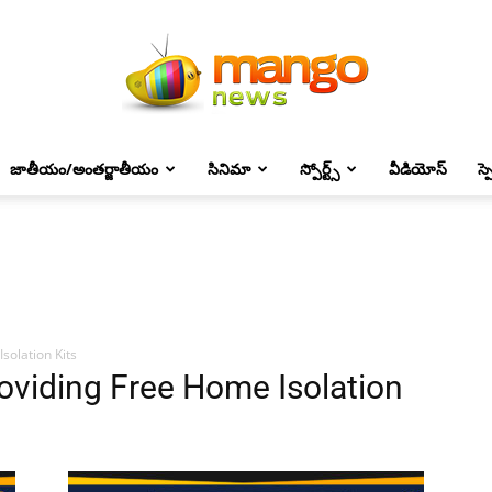
జాతీయం/అంతర్జాతీయం
సినిమా
స్పోర్ట్స్
వీడియోస్
స్
Mango
News
solation Kits
oviding Free Home Isolation