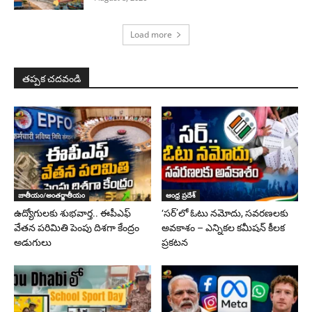
Load more
తప్పక చదవండి
జాతీయం/అంతర్జాతీయం
ఆంధ్ర ప్రదేశ్
ఉద్యోగులకు శుభవార్త.. ఈపీఎఫ్‌
‘సర్‌’లో ఓటు నమోదు, సవరణలకు
వేతన పరిమితి పెంపు దిశగా కేంద్రం
అవకాశం – ఎన్నికల కమీషన్ కీలక
అడుగులు
ప్రకటన