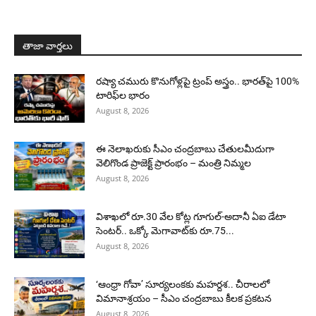
తాజా వార్తలు
రష్యా చమురు కొనుగోళ్లపై ట్రంప్ అస్త్రం.. భారత్‌పై 100%
టారిఫ్‌ల భారం
August 8, 2026
ఈ నెలాఖరుకు సీఎం చంద్రబాబు చేతులమీదుగా
వెలిగొండ ప్రాజెక్ట్‌ ప్రారంభం – మంత్రి నిమ్మల
August 8, 2026
విశాఖలో రూ.30 వేల కోట్ల గూగుల్-అదానీ ఏఐ డేటా
సెంటర్.. ఒక్కో మెగావాట్‌కు రూ.75...
August 8, 2026
‘ఆంధ్రా గోవా’ సూర్యలంకకు మహర్దశ.. చీరాలలో
విమానాశ్రయం – సీఎం చంద్రబాబు కీలక ప్రకటన
August 8, 2026