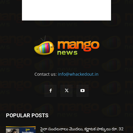
Contact us:
info@whackedout.in
POPULAR POSTS
సైరా సంచలనాలు మొదలు, కర్ణాటక హక్కులు రూ. 32