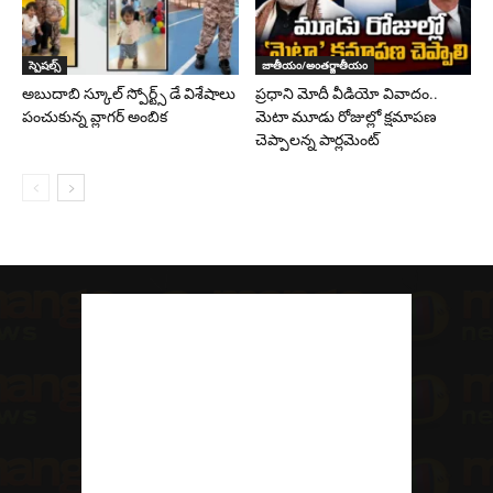
స్పెషల్స్
జాతీయం/అంతర్జాతీయం
అబుదాబి స్కూల్ స్పోర్ట్స్ డే విశేషాలు
ప్రధాని మోదీ వీడియో వివాదం..
పంచుకున్న వ్లాగర్ అంబిక
మెటా మూడు రోజుల్లో క్షమాపణ
చెప్పాలన్న పార్లమెంట్