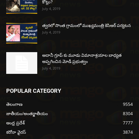
కోట్లు?
July 4, 2019
త్వరలో సొంత గ్రామంలో ముఖ్యమంత్రి కెసిఆర్ పర్యటన
July 4, 2019
అదానీ గ్రూప్ కు మూడు విమానాశ్రయాల బాధ్యత
అప్పగించిన మోడీ ప్రభుత్వం
July 4, 2019
POPULAR CATEGORY
తెలంగాణ
9554
జాతీయం/అంతర్జాతీయం
8304
ఆంధ్ర ప్రదేశ్
7777
కరోనా వైరస్
3874