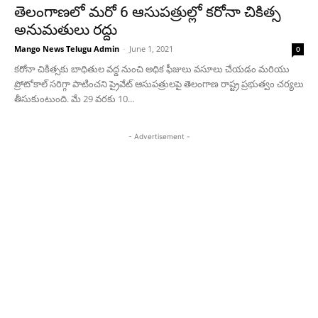
తెలంగాణలో మరో 6 ఆసుపత్రుల్లో కరోనా చికిత్స
అనుమతులు రద్దు
Mango News Telugu Admin
-
June 1, 2021
0
కరోనా చికిత్సకు బాధితుల వద్ద నుంచి అధిక ఫీజులు వసూలు చేయడం మరియు
ప్రోటోకాల్‌ సరిగ్గా పాటించని ప్రైవేట్ ఆసుపత్రులపై తెలంగాణ రాష్ట్ర ప్రభుత్వం చర్యలు
తీసుకుంటుంది. మే 29 వరకు 10...
- Advertisement -