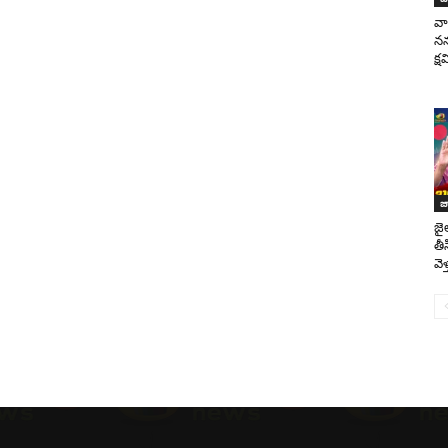
వా
నన
క్ష
జ
జై
తీస
వెళ