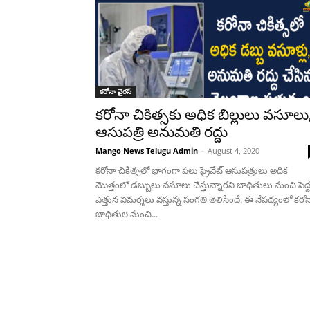
కరోనా వైరస్
కరోనా చికిత్సకు అధిక బిల్లులు వసూలు
ఆసుపత్రి అనుమతి రద్దు
Mango News Telugu Admin
-
August 4, 2020
కరోనా చికిత్సలో భాగంగా పలు ప్రైవేట్ ఆసుపత్రులు అధిక
మొత్తంలో డబ్బులు వసూలు చేస్తున్నారని బాధితులు నుంచి పెద్
ఎత్తున విమర్శలు వస్తున్న సంగతి తెలిసిందే. ఈ నేపథ్యంలో కరో
బాధితుల నుంచి...