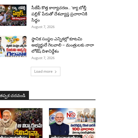
సీజేపీ కొత్త కార్యాచరణ.. ‘క్యా బోల్తీ
పబ్లిక్’ పేరుతో దేశవ్యాప్త ప్రచారానికి
సిద్ధం
August 7, 2026
స్థానిక సంస్థల ఎన్నికల్లో కూటమి
అభ్యర్థులే గెలవాలి – మంత్రులకు నారా
లోకేష్ దిశానిర్దేశం
August 7, 2026
Load more
తప్పక చదవండి
ాతీయం/అంతర్జాతీయం
జాతీయం/అంతర్జాతీయం