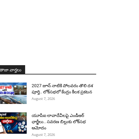
తాజా వార్తలు
2027 జూన్ నాటికి పోలవరం తొలి దశ
పూర్తి.. లోక్‌సభలో కేంద్రం కీలక ప్రకటన
August 7, 2026
యూపీఐ లావాదేవీలపై ఎండీఆర్
ఛార్జీలు.. సవరణ బిల్లుకు లోక్‌సభ
ఆమోదం
August 7, 2026