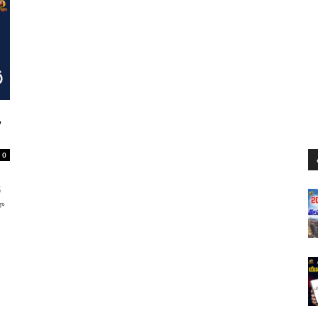
,
0
ద
నా