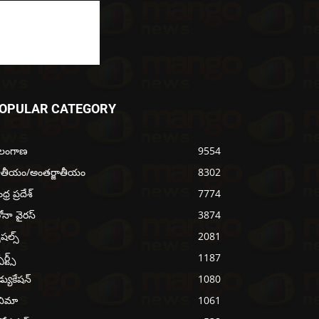
OPULAR CATEGORY
ెలంగాణ
9554
ాతీయం/అంతర్జాతీయం
8302
్ర ప్రదేశ్
7774
ోనా వైరస్
3874
ెషల్స్
2081
ోర్ట్స్
1187
్యుకేషన్
1080
నిమా
1061