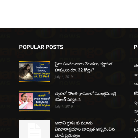
POPULAR POSTS
P
సైరా సంచలనాలు మొదలు, కర్ణాటక
త
హక్కులు రూ. 32 కోట్లు?
జ
July 4, 2019
ఆంధ
కర
త్వరలో సొంత గ్రామంలో ముఖ్యమంత్రి
కెసిఆర్ పర్యటన
స్ప
July 4, 2019
స్ప
ఎడ
అదానీ గ్రూప్ కు మూడు
విమానాశ్రయాల బాధ్యత అప్పగించిన
సి
మోడీ ప్రభుత్వం