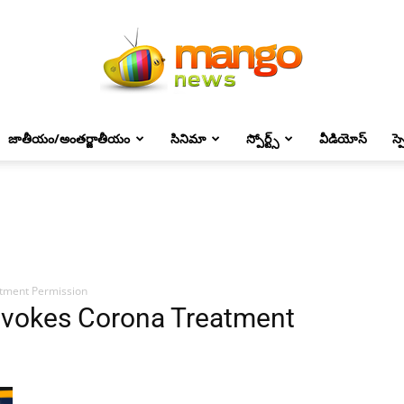
జాతీయం/అంతర్జాతీయం
సినిమా
స్పోర్ట్స్
వీడియోస్
స్
Mango
News
tment Permission
evokes Corona Treatment