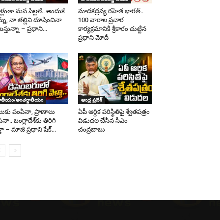
ళ్లంతా మన పిల్లలే.. అందుకే
మాదకద్రవ్య రహిత భారత్..
్ను, నా తల్లిని దూషించినా
100 వారాల ప్రచార
మిస్తున్నా – ప్రధాని...
కార్యక్రమానికి శ్రీకారం చుట్టిన
ప్రధాని మోదీ
ాతీయం/అంతర్జాతీయం
ఆంధ్ర ప్రదేశ్
లుకు పంపినా, ప్రాణాలు
ఏపీ ఆర్థిక పరిస్థితిపై శ్వేతపత్రం
ినా.. బంగ్లాదేశ్‌కు తిరిగి
విడుదల చేసిన సీఎం
్తా – మాజీ ప్రధాని షేక్...
చంద్రబాబు