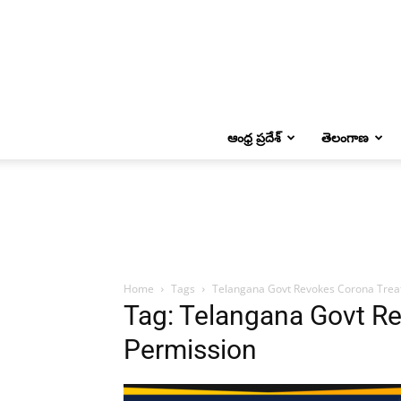
ఆంధ్ర ప్రదేశ్
తెలంగాణ
Home
Tags
Telangana Govt Revokes Corona Trea
Tag: Telangana Govt R
Permission