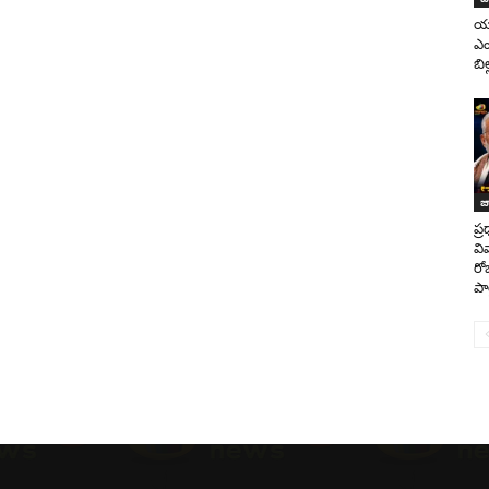
యూ
ఎం
బి
జ
ప్
వి
రో
పా