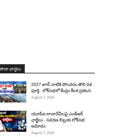
తాజా వార్తలు
2027 జూన్ నాటికి పోలవరం తొలి దశ
పూర్తి.. లోక్‌సభలో కేంద్రం కీలక ప్రకటన
August 7, 2026
యూపీఐ లావాదేవీలపై ఎండీఆర్
ఛార్జీలు.. సవరణ బిల్లుకు లోక్‌సభ
ఆమోదం
August 7, 2026