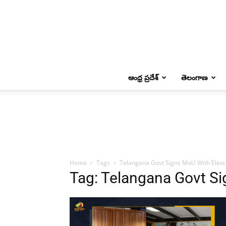
ఆంధ్ర ప్రదేశ్
తెలంగాణ
Home
Tags
Telangana Govt Signs MoU With Elest
Tag: Telangana Govt Si