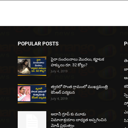
POPULAR POSTS
P
సైరా సంచలనాలు మొదలు, కర్ణాటక
త
హక్కులు రూ. 32 కోట్లు?
జ
July 4, 2019
ఆంధ
కర
త్వరలో సొంత గ్రామంలో ముఖ్యమంత్రి
కెసిఆర్ పర్యటన
స్ప
July 4, 2019
స్ప
ఎడ
అదానీ గ్రూప్ కు మూడు
విమానాశ్రయాల బాధ్యత అప్పగించిన
సి
మోడీ ప్రభుత్వం