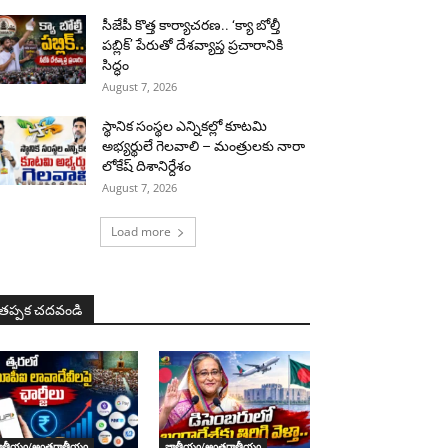
సీజేపీ కొత్త కార్యాచరణ.. ‘క్యా బోల్తీ
పబ్లిక్’ పేరుతో దేశవ్యాప్త ప్రచారానికి
సిద్ధం
August 7, 2026
స్థానిక సంస్థల ఎన్నికల్లో కూటమి
అభ్యర్థులే గెలవాలి – మంత్రులకు నారా
లోకేష్ దిశానిర్దేశం
August 7, 2026
Load more
తప్పక చదవండి
ాతీయం/అంతర్జాతీయం
జాతీయం/అంతర్జాతీయం