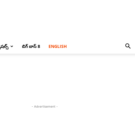
పెషల్స్
బిగ్ బాస్ 8
ENGLISH
- Advertisement -