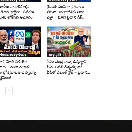
పీఐ లావాదేవీలపై
జైలుకు పంపినా, ప్రాణాలు
డీఆర్ ఛార్జీలు.. సవరణ
తీసినా.. బంగ్లాదేశ్‌కు తిరిగి
ల్లుకు లోక్‌సభ ఆమోదం
వెళ్తా – మాజీ ప్రధాని షేక్...
ాతీయం/అంతర్జాతీయం
ఆంధ్ర ప్రదేశ్
రధాని మోదీ వీడియో
సీఎం చంద్రబాబు, డిప్యూటీ
వాదం.. మెటా మూడు
సీఎం పవన్‌ నేతృత్వంలో
జుల్లో క్షమాపణ చెప్పాలన్న
ఏపీలో డబుల్‌ గ్రోత్ – ప్రధాని...
ర్లమెంట్