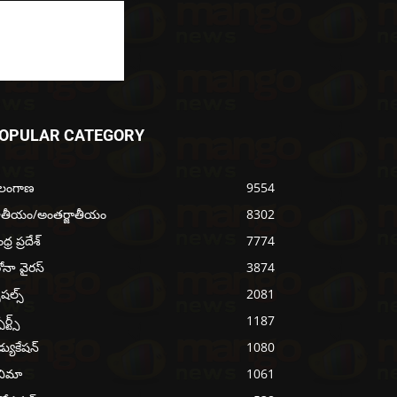
OPULAR CATEGORY
ెలంగాణ
9554
ాతీయం/అంతర్జాతీయం
8302
్ర ప్రదేశ్
7774
ోనా వైరస్
3874
ెషల్స్
2081
ోర్ట్స్
1187
్యుకేషన్
1080
నిమా
1061