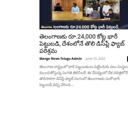
తెలంగాణ
తెలంగాణకు రూ.24,000 కోట్ల భారీ
పెట్టుబడి, దేశంలోనే తొలి డిస్‌ప్లే ఫ్యాబ్
పరిశ్రమ
Mango News Telugu Admin
-
June 13, 2022
తెలంగాణ రాష్ట్రంలో భారీ పెట్టుబ‌డులు పెట్టేందుకు పలు సంస్థల
ముందుకోస్తున్న సంగతి తెలిసిందే. ఈ నేపథ్యంలో దేశ చరిత్రలోనే
తొలిసారిగా డిస్‌ప్లే ఫ్యాబ్ రంగంలో తెలంగాణకు మరో భారీ
పెట్టుబడి వచ్చి చేరింది....