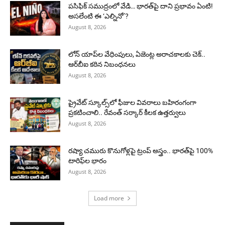
పసిఫిక్ సముద్రంలో వేడి… భారత్‌పై దాని ప్రభావం ఏంటి!
అసలేంటి ఈ ‘ఎల్నినో’?
August 8, 2026
లోన్ యాప్‌ల వేధింపులు, ఏజెంట్ల అరాచకాలకు చెక్..
ఆర్‌బీఐ కఠిన నిబంధనలు
August 8, 2026
ప్రైవేట్ స్కూల్స్‌లో ఫీజుల వివరాలు బహిరంగంగా
ప్రకటించాలి.. రేవంత్ సర్కార్ కీలక ఉత్తర్వులు
August 8, 2026
రష్యా చమురు కొనుగోళ్లపై ట్రంప్ అస్త్రం.. భారత్‌పై 100%
టారిఫ్‌ల భారం
August 8, 2026
Load more