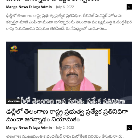
Mango News Telugu Admin
-
July 6, 2022
0
ఢిల్లీలో తెలంగాణ రాష్ట్ర ప్రభుత్వ ప్రత్యేక ప్రతినిధిగా, కేబినెట్ మినిస్టర్ హోదాను
కల్పిస్తూ మాజీ ఎంపీ డా.మందా జగన్నాథంను తెలంగాణ ముఖ్యమంత్రి కె.చంద్రశేఖర్
రావు నియమించిన విషయం తెలిసిందే. ఈ నేపథ్యంలో బుధవారం...
తెలంగాణ
ఢిల్లీలో తెలంగాణ రాష్ట్ర ప్రభుత్వ ప్రత్యేక ప్రతినిధిగా
మందా జగన్నాథం నియామకం
Mango News Telugu Admin
-
July 2, 2022
0
తెలంగాణ ముఖ్యమంత్రి కె.చంద్రశేఖర్ రావు మరో కీలక నిర్ణయం తీసుకున్నారు.