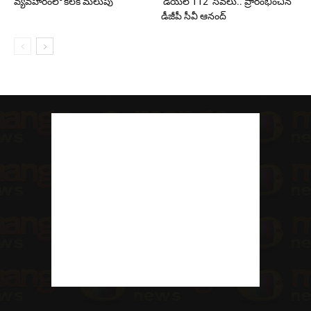
వ్యవహారంలో కీలక మలుపు
‘డయల్ 112’ సేవలు.. ప్రారంభించిన
డీజీపీ సీవీ ఆనంద్