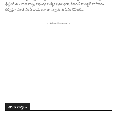
ఢిల్లీలో తెలంగాణ రాష్ట్ర ప్రభుత్వ ప్రత్యేక ప్రతినిధిగా, కేబినెట్ మినిస్టర్ హోదాను
కల్పిస్తూ, మాజీ ఎంపీ డా.మందా జగన్నాథంను సీఎం కేసీఆర్...
- Advertisement -
తాజా వార్తలు