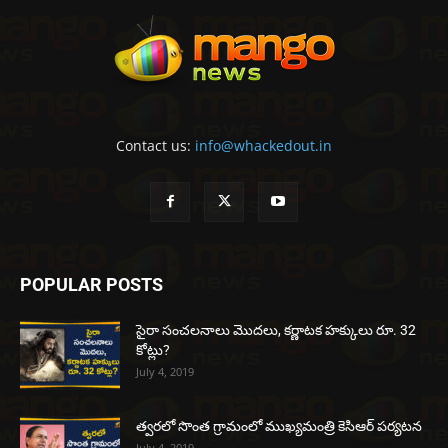
Contact us:
info@whackedout.in
POPULAR POSTS
సైరా సంచలనాలు మొదలు, కర్ణాటక హక్కులు రూ. 32
కోట్లు?
July 4, 2019
త్వరలో సొంత గ్రామంలో ముఖ్యమంత్రి కెసిఆర్ పర్యటన
July 4, 2019