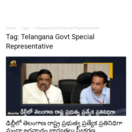
Home
Tags
Telangana Govt Special Representative
Tag: Telangana Govt Special
Representative
తెలంగాణ
ఢిల్లీలో తెలంగాణ రాష్ట్ర ప్రభుత్వ ప్రత్యేక ప్రతినిధిగా
మందా జగన్నాథం బాధ్యతలు స్వీకరణ