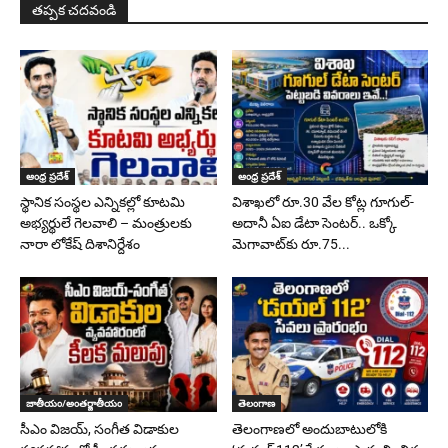
తప్పక చదవండి
ఆంధ్ర ప్రదేశ్
ఆంధ్ర ప్రదేశ్
స్థానిక సంస్థల ఎన్నికల్లో కూటమి
విశాఖలో రూ.30 వేల కోట్ల గూగుల్-
అభ్యర్థులే గెలవాలి – మంత్రులకు
అదానీ ఏఐ డేటా సెంటర్.. ఒక్కో
నారా లోకేష్ దిశానిర్దేశం
మెగావాట్‌కు రూ.75...
జాతీయం/అంతర్జాతీయం
తెలంగాణ
సీఎం విజయ్, సంగీత విడాకుల
తెలంగాణలో అందుబాటులోకి