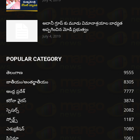
అదానీ గ్రూప్ కు మూడు విమానాశ్రయాల బాధ్యత
అప్పగించిన మోడీ ప్రభుత్వం
July 4, 2019
POPULAR CATEGORY
తెలంగాణ
9555
జాతీయం/అంతర్జాతీయం
8305
ఆంధ్ర ప్రదేశ్
7777
కరోనా వైరస్
3874
స్పెషల్స్
2082
స్పోర్ట్స్
1187
ఎడ్యుకేషన్
1080
సినిమా
1061