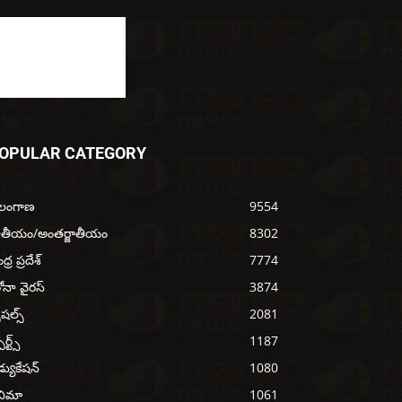
OPULAR CATEGORY
ెలంగాణ
9554
ాతీయం/అంతర్జాతీయం
8302
్ర ప్రదేశ్
7774
ోనా వైరస్
3874
ెషల్స్
2081
ోర్ట్స్
1187
్యుకేషన్
1080
నిమా
1061