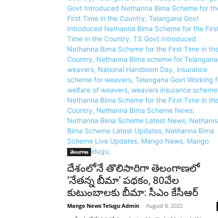
తెలంగాణ
దేశంలోనే తొలిసారిగా తెలంగాణలో
‘నేతన్న బీమా’ పథకం, 80వేల
కుటుంబాలకు బీమా: సీఎం కేసీఆర్
Mango News Telugu Admin
-
August 8, 2022