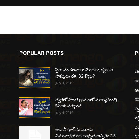
POPULAR POSTS
P
సైరా సంచలనాలు మొదలు, కర్ణాటక
త
హక్కులు రూ. 32 కోట్లు?
జ
July 4, 2019
ఆంధ
కర
త్వరలో సొంత గ్రామంలో ముఖ్యమంత్రి
కెసిఆర్ పర్యటన
స్ప
July 4, 2019
స్ప
ఎడ
అదానీ గ్రూప్ కు మూడు
విమానాశ్రయాల బాధ్యత అప్పగించిన
సి