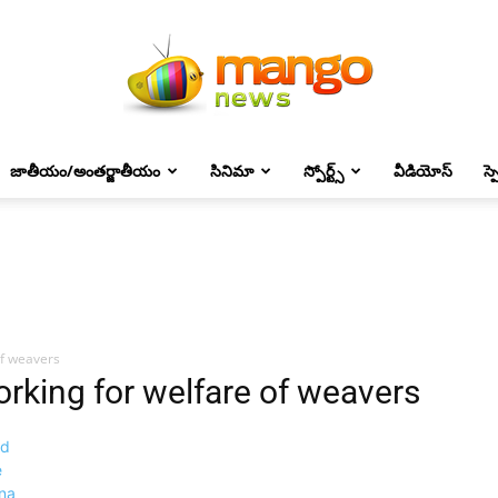
జాతీయం/అంతర్జాతీయం
సినిమా
స్పోర్ట్స్
వీడియోస్
స్
Mango
News
of weavers
rking for welfare of weavers