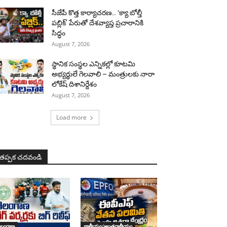
సీజేపీ కొత్త కార్యాచరణ.. ‘క్యా బోల్తీ
పబ్లిక్’ పేరుతో దేశవ్యాప్త ప్రచారానికి
సిద్ధం
August 7, 2026
స్థానిక సంస్థల ఎన్నికల్లో కూటమి
అభ్యర్థులే గెలవాలి – మంత్రులకు నారా
లోకేష్ దిశానిర్దేశం
August 7, 2026
Load more
తప్పక చదవండి
ెలంగాణ
జాతీయం/అంతర్జాతీయం