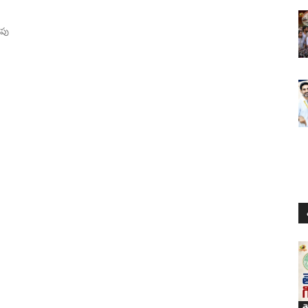
ాపు
త