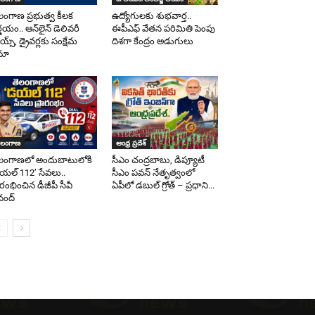
లంగాణ ప్రభుత్వ కీలక
ఉద్యోగులకు శుభవార్త..
ర్ణయం.. ఆన్‌లైన్ డెలివరీ
ఈపీఎఫ్‌ వేతన పరిమితి పెంపు
య్స్, డ్రైవర్లకు సంక్షేమ
దిశగా కేంద్రం అడుగులు
మా
ెలంగాణ
ఆంధ్ర ప్రదేశ్
లంగాణలో అందుబాటులోకి
సీఎం చంద్రబాబు, డిప్యూటీ
యల్ 112’ సేవలు..
సీఎం పవన్‌ నేతృత్వంలో
రారంభించిన డీజీపీ సీవీ
ఏపీలో డబుల్‌ గ్రోత్ – ప్రధాని...
ంద్