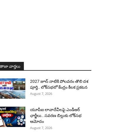
తాజా వార్తలు
2027 జూన్ నాటికి పోలవరం తొలి దశ
పూర్తి.. లోక్‌సభలో కేంద్రం కీలక ప్రకటన
August 7, 2026
యూపీఐ లావాదేవీలపై ఎండీఆర్
ఛార్జీలు.. సవరణ బిల్లుకు లోక్‌సభ
ఆమోదం
August 7, 2026