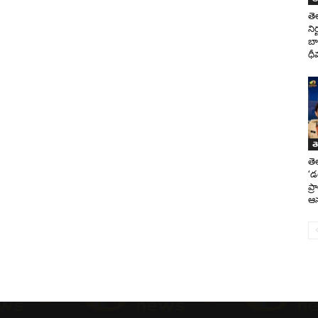
తె
ని
బా
ధీ
త
తె
‘డ
ప్
ఆన