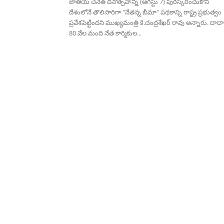
జాతీయ చేనేత దినోత్సవాన్ని (ఆగస్టు 7) పురస్కరించుకొని
దేశంలోనే తొలిసారిగా "నేతన్న బీమా" పథకాన్ని రాష్ట్ర ప్రభుత్వం
ప్రవేశపెట్టిందని ముఖ్యమంత్రి కె.చంద్రశేఖర్ రావు అన్నారు. దాద
80 వేల మంది నేత కార్మికుల...