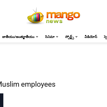
జాతీయం/అంతర్జాతీయం
సినిమా
స్పోర్ట్స్
వీడియోస్
స్
Mango
News
 Muslim employees