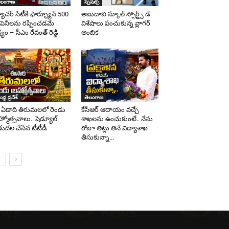
ెలంగాణ
స్పెషల్స్
యూచర్ సిటీకి ఫార్చ్యూన్ 500
అబుదాబి స్కూల్ స్పోర్ట్స్ డే
పెనీలను రప్పించడమే
విశేషాలు పంచుకున్న వ్లాగర్
ష్యం – సీఎం రేవంత్ రెడ్డి
అంబిక
ధ్ర ప్రదేశ్
తెలంగాణ
ఏడాది తిరుమలలో రెండు
కేసీఆర్‌ ఆదాయం వచ్చే
రహ్మోత్సవాలు.. షెడ్యూల్
శాఖలను ఉంచుకుంటే.. నేను
డుదల చేసిన టీటీడీ
రోజూ తిట్లు తినే విద్యాశాఖ
తీసుకున్నా...