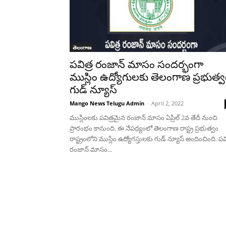
తెలంగాణ
పవిత్ర రంజాన్ మాసం సందర్భంగా
ముస్లిం ఉద్యోగుల‌కు తెలంగాణ ప్రభుత్
గుడ్ న్యూస్
Mango News Telugu Admin
-
April 2, 2022
ముస్లింలకు పవిత్రమైన రంజాన్‌ మాసం ఏప్రిల్ 2వ తేదీ నుంచి
ప్రారంభం కానుంది. ఈ నేపథ్యంలో తెలంగాణ రాష్ట్ర ప్రభుత్వం
రాష్ట్రంలోని ముస్లిం ఉద్యోగస్తులకు గుడ్ న్యూస్ అందించింది. పవి
రంజాన్ మాసం...