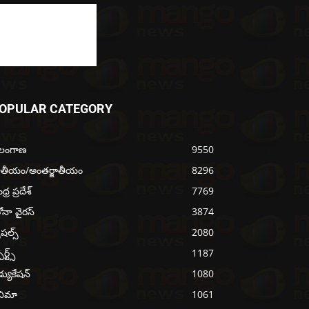
OPULAR CATEGORY
ెలంగాణ
9550
ాతీయం/అంతర్జాతీయం
8296
్ర ప్రదేశ్
7769
ోనా వైరస్
3874
ెషల్స్
2080
ోర్ట్స్
1187
్యుకేషన్
1080
నిమా
1061