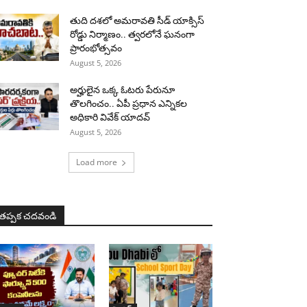
తుది దశలో అమరావతి సీడ్ యాక్సిస్
రోడ్డు నిర్మాణం.. త్వరలోనే ఘనంగా
ప్రారంభోత్సవం
August 5, 2026
అర్హులైన ఒక్క ఓటరు పేరునూ
తొలగించం.. ఏపీ ప్రధాన ఎన్నికల
అధికారి వివేక్ యాదవ్
August 5, 2026
Load more
తప్పక చదవండి