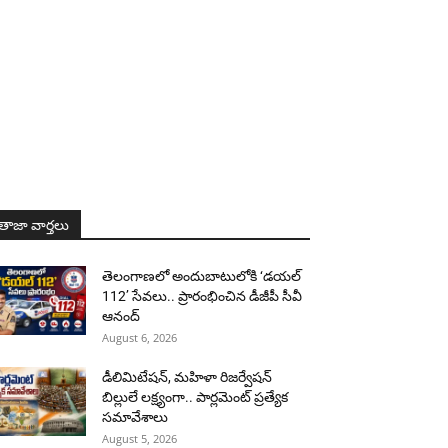
తాజా వార్తలు
తెలంగాణలో అందుబాటులోకి ‘డయల్
112’ సేవలు.. ప్రారంభించిన డీజీపీ సీవీ
ఆనంద్
August 6, 2026
డీలిమిటేషన్, మహిళా రిజర్వేషన్
బిల్లులే లక్ష్యంగా.. పార్లమెంట్ ప్రత్యేక
సమావేశాలు
August 5, 2026