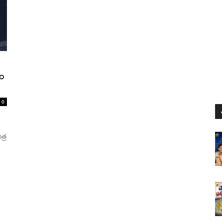
వం
0
త్ర