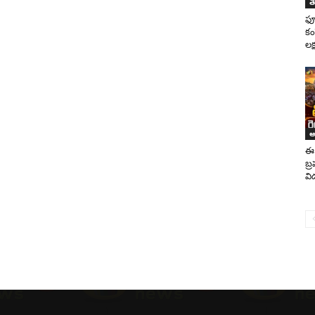
త
ఫ్
కం
లక్
ఆం
ఈ 
బ్
వి