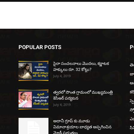
POPULAR POSTS
P
సైరా సంచలనాలు మొదలు, కర్ణాటక
త
హక్కులు రూ. 32 కోట్లు?
జ
July 4, 2019
ఆంధ
కర
త్వరలో సొంత గ్రామంలో ముఖ్యమంత్రి
కెసిఆర్ పర్యటన
స్ప
July 4, 2019
స్ప
ఎడ
అదానీ గ్రూప్ కు మూడు
విమానాశ్రయాల బాధ్యత అప్పగించిన
సి
మోడీ ప్రభుత్వం