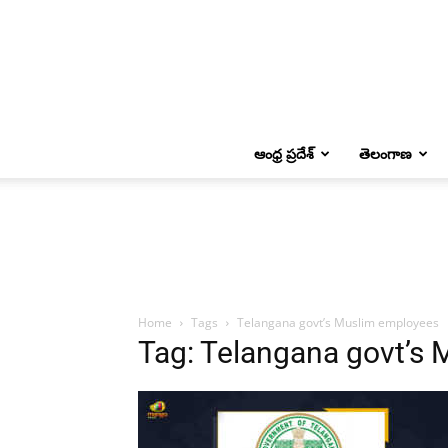
ఆంధ్ర ప్రదేశ్
తెలంగాణ
Home
Tags
Telangana govt’s Muslim employees
Tag: Telangana govt’s