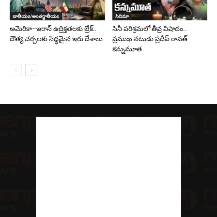
జాతీయం/అంతర్జాతీయం
సినిమా
అమెరికా–ఇరాన్ ఉద్రిక్తతలకు బ్రేక్..
సినీ పరిశ్రమలో తీవ్ర విషాదం..
దౌత్య చర్చలకు సిద్ధమైన ఇరు దేశాలు
ప్రముఖ నటుడు ప్రదీప్ రావత్
కన్నుమూత