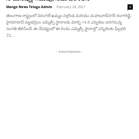
Mango News Telugu Admin
-
February 24, 2021
0
తెలంగాణ రాష్ట్రంలో వరంగల్-ఖమ్మం-నల్గొండ మరియు మహబూబ్‌నగర్‌-రంగారెడ్డి-‌
హైదరాబాద్ పట్టభద్రుల ఎమ్మెల్సీ స్థానాలకు మార్చి 14 న ఎన్నికలు జరగనున్న
సంగతి తెలిసిందే. ఈ నేపథ్యంలో ఈ రెండు ఎమ్మెల్సీ స్థానాల్లో ఎన్నికలకు ఫిబ్రవరి
23,...
- Advertisement -