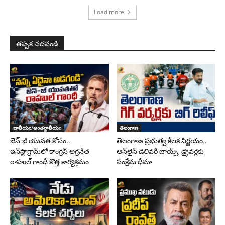
Load more
తప్పక చదవండి
జాతీయం/అంతర్జాతీయం
తెలంగాణ
జెన్-జీ యువత కోసం..
తెలంగాణ ప్రభుత్వ కీలక నిర్ణయం..
ఇన్‌స్టాగ్రామ్‌లో కాంగ్రెస్ అగ్రనేత
ఆన్‌లైన్ డెలివరీ బాయ్స్, డ్రైవర్లకు
రాహుల్ గాంధీ కొత్త కార్యక్రమం
సంక్షేమ ధీమా