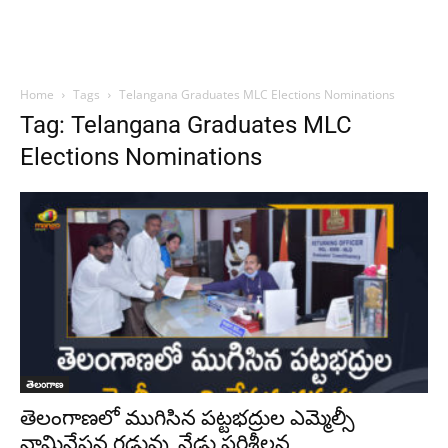
Home
Tags
Telangana Graduates MLC Elections Nominations
Tag: Telangana Graduates MLC
Elections Nominations
తెలంగాణ
తెలంగాణలో ముగిసిన ప‌ట్ట‌భ‌ద్రుల ఎమ్మెల్సీ
నామినేషన్ల గడువు, నేడు పరిశీలన