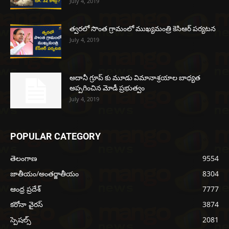
July 4, 2019
త్వరలో సొంత గ్రామంలో ముఖ్యమంత్రి కెసిఆర్ పర్యటన
July 4, 2019
అదానీ గ్రూప్ కు మూడు విమానాశ్రయాల బాధ్యత
అప్పగించిన మోడీ ప్రభుత్వం
July 4, 2019
POPULAR CATEGORY
తెలంగాణ
9554
జాతీయం/అంతర్జాతీయం
8304
ఆంధ్ర ప్రదేశ్
7777
కరోనా వైరస్
3874
స్పెషల్స్
2081