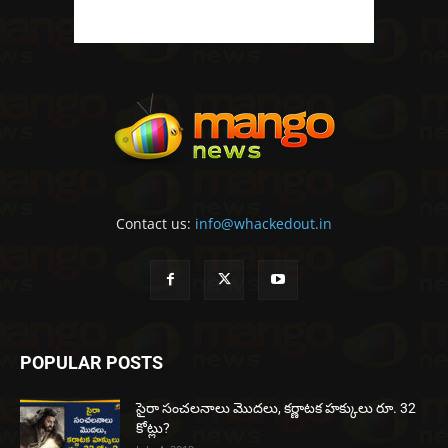
Contact us:
info@whackedout.in
POPULAR POSTS
సైరా సంచలనాలు మొదలు, కర్ణాటక హక్కులు రూ. 32
కోట్లు?