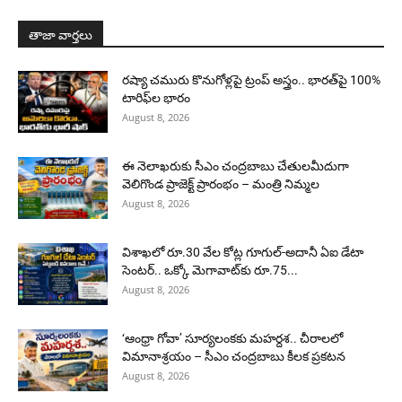
తాజా వార్తలు
రష్యా చమురు కొనుగోళ్లపై ట్రంప్ అస్త్రం.. భారత్‌పై 100%
టారిఫ్‌ల భారం
August 8, 2026
ఈ నెలాఖరుకు సీఎం చంద్రబాబు చేతులమీదుగా
వెలిగొండ ప్రాజెక్ట్‌ ప్రారంభం – మంత్రి నిమ్మల
August 8, 2026
విశాఖలో రూ.30 వేల కోట్ల గూగుల్-అదానీ ఏఐ డేటా
సెంటర్.. ఒక్కో మెగావాట్‌కు రూ.75...
August 8, 2026
‘ఆంధ్రా గోవా’ సూర్యలంకకు మహర్దశ.. చీరాలలో
విమానాశ్రయం – సీఎం చంద్రబాబు కీలక ప్రకటన
August 8, 2026