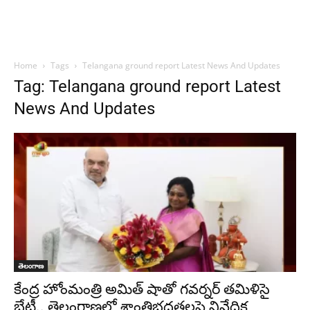
Home
Tags
Telangana ground report Latest News And Updates
Tag: Telangana ground report Latest
News And Updates
తెలంగాణ
కేంద్ర హోంమంత్రి అమిత్ షాతో గవర్నర్ తమిళిసై
భేటీ.. తెలంగాణలో శాంతిభద్రతలపై నివేదిక