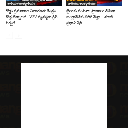
జాతీయం/అంతర్జాతీయం
జాతీయం/అంతర్జాతీయం
రోడ్డు ప్రమాదాల నివారణకు కేంద్రం
జైలుకు పంపినా, ప్రాణాలు తీసినా..
కొత్త టెక్నాలజీ.. V2V వ్యవస్థకు గ్రీన్
బంగ్లాదేశ్‌కు తిరిగి వెళ్తా – మాజీ
సిగ్నల్
ప్రధాని షేక్...