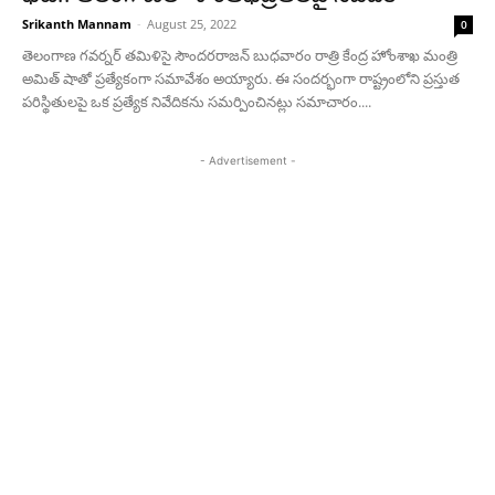
Srikanth Mannam
-
August 25, 2022
0
తెలంగాణ గవర్నర్‌ తమిళిసై సౌందరరాజన్‌ బుధవారం రాత్రి కేంద్ర హోంశాఖ మంత్రి
అమిత్‌ షాతో ప్రత్యేకంగా సమావేశం అయ్యారు. ఈ సందర్భంగా రాష్ట్రంలోని ప్రస్తుత
పరిస్థితులపై ఒక ప్రత్యేక నివేదికను సమర్పించినట్లు సమాచారం....
- Advertisement -