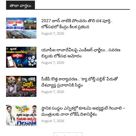
తాజా వార్తలు
2027 జూన్ నాటికి పోలవరం తొలి దశ పూర్తి..
లోక్‌సభలో కేంద్రం కీలక ప్రకటన
August 7, 2026
యూపీఐ లావాదేవీలపై ఎండీఆర్ ఛార్జీలు.. సవరణ
బిల్లుకు లోక్‌సభ ఆమోదం
August 7, 2026
సీజేపీ కొత్త కార్యాచరణ.. ‘క్యా బోల్తీ పబ్లిక్’ పేరుతో
దేశవ్యాప్త ప్రచారానికి సిద్ధం
August 7, 2026
స్థానిక సంస్థల ఎన్నికల్లో కూటమి అభ్యర్థులే గెలవాలి –
మంత్రులకు నారా లోకేష్ దిశానిర్దేశం
August 7, 2026