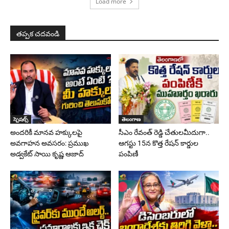
Load more
తప్పక చదవండి
స్పెషల్స్
తెలంగాణ
అందరికీ మానవ హక్కులపై
సీఎం రేవంత్ రెడ్డి చేతులమీదుగా..
అవగాహన అవసరం: ప్రముఖ
ఆగస్టు 15న కొత్త రేషన్ కార్డుల
అడ్వకేట్ సాయి కృష్ణ ఆజాద్
పంపిణీ