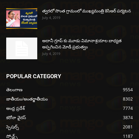
త్వరలో సొంత గ్రామంలో ముఖ్యమంత్రి కెసిఆర్ పర్యటన
July 4, 2019
అదానీ గ్రూప్ కు మూడు విమానాశ్రయాల బాధ్యత
అప్పగించిన మోడీ ప్రభుత్వం
July 4, 2019
POPULAR CATEGORY
తెలంగాణ
9554
జాతీయం/అంతర్జాతీయం
8302
ఆంధ్ర ప్రదేశ్
7774
కరోనా వైరస్
3874
స్పెషల్స్
2081
స్పోర్ట్స్
1187