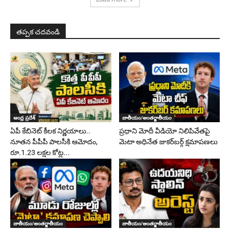
తప్పక చదవండి
ఆంధ్ర ప్రదేశ్
జాతీయం/అంతర్జాతీయం
ఏపీ కేబినెట్ కీలక నిర్ణయాలు..
ప్రధాని మోదీ వీడియో నిలిపివేతపై
నూతన పీపీపీ పాలసీకి ఆమోదం,
మెటా అధినేత జుకర్‌బర్గ్‌ క్షమాపణలు
రూ.1.23 లక్షల కోట్ల...
జాతీయం/అంతర్జాతీయం
జాతీయం/అంతర్జాతీయం