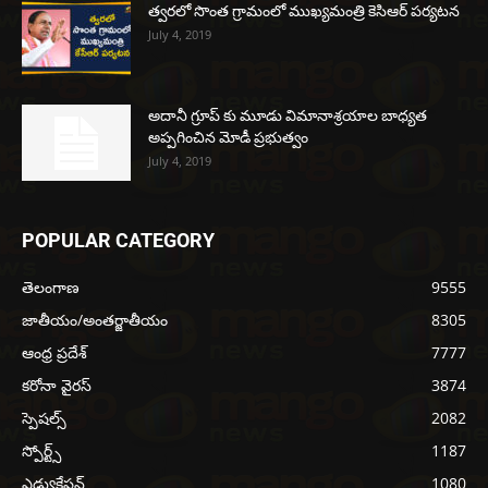
త్వరలో సొంత గ్రామంలో ముఖ్యమంత్రి కెసిఆర్ పర్యటన
July 4, 2019
అదానీ గ్రూప్ కు మూడు విమానాశ్రయాల బాధ్యత
అప్పగించిన మోడీ ప్రభుత్వం
July 4, 2019
POPULAR CATEGORY
తెలంగాణ
9555
జాతీయం/అంతర్జాతీయం
8305
ఆంధ్ర ప్రదేశ్
7777
కరోనా వైరస్
3874
స్పెషల్స్
2082
స్పోర్ట్స్
1187
ఎడ్యుకేషన్
1080