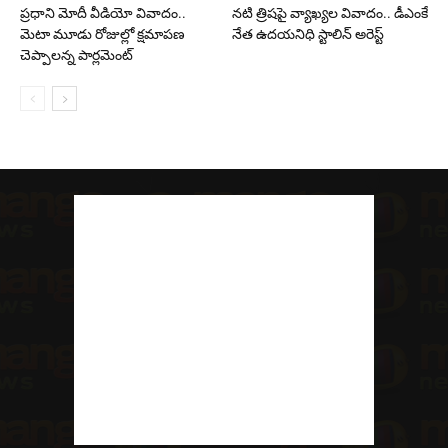
ప్రధాని మోదీ వీడియో వివాదం..
నటి త్రిషపై వ్యాఖ్యల వివాదం.. డీఎంకే
మెటా మూడు రోజుల్లో క్షమాపణ
నేత ఉదయనిధి స్టాలిన్‌ అరెస్ట్
చెప్పాలన్న పార్లమెంట్