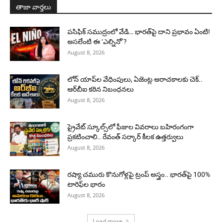
తాజా వార్తలు
పసిఫిక్ సముద్రంలో వేడి… భారత్‌పై దాని ప్రభావం ఏంటి!
అసలేంటి ఈ ‘ఎల్నినో’?
August 8, 2026
లోన్ యాప్‌ల వేధింపులు, ఏజెంట్ల అరాచకాలకు చెక్..
ఆర్‌బీఐ కఠిన నిబంధనలు
August 8, 2026
ప్రైవేట్ స్కూల్స్‌లో ఫీజుల వివరాలు బహిరంగంగా
ప్రకటించాలి.. రేవంత్ సర్కార్ కీలక ఉత్తర్వులు
August 8, 2026
రష్యా చమురు కొనుగోళ్లపై ట్రంప్ అస్త్రం.. భారత్‌పై 100%
టారిఫ్‌ల భారం
August 8, 2026
Load more