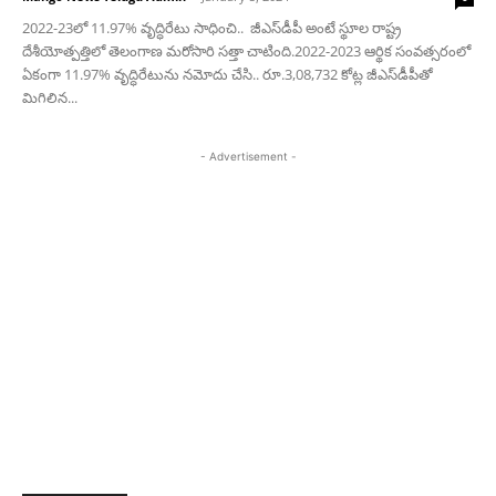
2022-23లో 11.97% వృద్ధిరేటు సాధించి.. జీఎస్‌డీపీ అంటే స్థూల రాష్ట్ర
దేశీయోత్పత్తిలో తెలంగాణ మరోసారి సత్తా చాటింది.2022-2023 ఆర్థిక సంవత్సరంలో
ఏకంగా 11.97% వృద్ధిరేటును నమోదు చేసి.. రూ.3,08,732 కోట్ల జీఎస్‌డీపీతో
మిగిలిన...
- Advertisement -