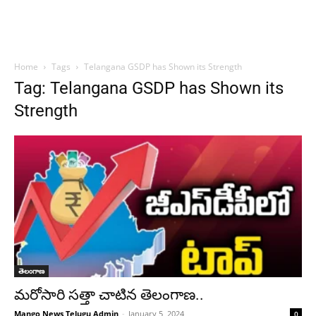
Home
Tags
Telangana GSDP has Shown its Strength
Tag: Telangana GSDP has Shown its
Strength
తెలంగాణ
మరోసారి సత్తా చాటిన తెలంగాణ..
Mango News Telugu Admin
-
January 5, 2024
0