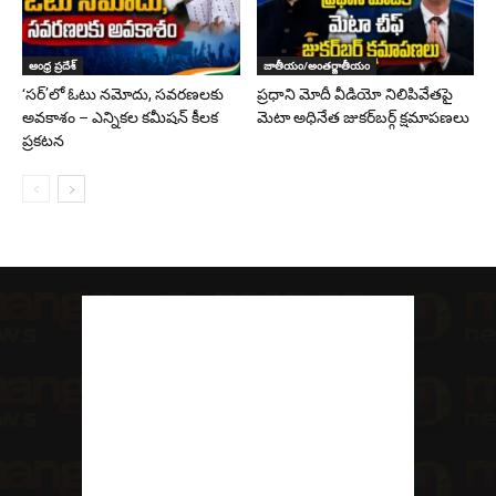
ఆంధ్ర ప్రదేశ్
జాతీయం/అంతర్జాతీయం
‘సర్‌’లో ఓటు నమోదు, సవరణలకు
ప్రధాని మోదీ వీడియో నిలిపివేతపై
అవకాశం – ఎన్నికల కమీషన్ కీలక
మెటా అధినేత జుకర్‌బర్గ్‌ క్షమాపణలు
ప్రకటన