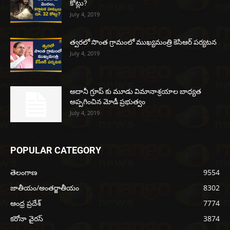
కోట్లు?
July 4, 2019
త్వరలో సొంత గ్రామంలో ముఖ్యమంత్రి కెసిఆర్ పర్యటన
July 4, 2019
అదానీ గ్రూప్ కు మూడు విమానాశ్రయాల బాధ్యత
అప్పగించిన మోడీ ప్రభుత్వం
July 4, 2019
POPULAR CATEGORY
తెలంగాణ
9554
జాతీయం/అంతర్జాతీయం
8302
ఆంధ్ర ప్రదేశ్
7774
కరోనా వైరస్
3874