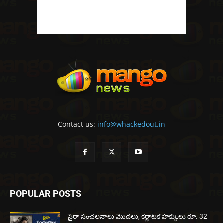
Contact us:
info@whackedout.in
POPULAR POSTS
సైరా సంచలనాలు మొదలు, కర్ణాటక హక్కులు రూ. 32