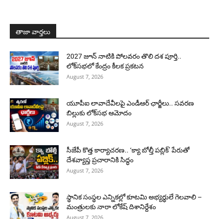
తాజా వార్తలు
2027 జూన్ నాటికి పోలవరం తొలి దశ పూర్తి..
లోక్‌సభలో కేంద్రం కీలక ప్రకటన
August 7, 2026
యూపీఐ లావాదేవీలపై ఎండీఆర్ ఛార్జీలు.. సవరణ
బిల్లుకు లోక్‌సభ ఆమోదం
August 7, 2026
సీజేపీ కొత్త కార్యాచరణ.. ‘క్యా బోల్తీ పబ్లిక్’ పేరుతో
దేశవ్యాప్త ప్రచారానికి సిద్ధం
August 7, 2026
స్థానిక సంస్థల ఎన్నికల్లో కూటమి అభ్యర్థులే గెలవాలి –
మంత్రులకు నారా లోకేష్ దిశానిర్దేశం
August 7, 2026