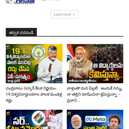
Load more
తప్పక చదవండి
ఆంధ్ర ప్రదేశ్
జాతీయం/అంతర్జాతీయం
చంద్రబాబు సర్కార్ కీలక నిర్ణయం..
వాళ్లంతా మన పిల్లలే.. అందుకే నన్ను,
19 విశ్వవిద్యాలయాల పాలక మండళ్ల
నా తల్లిని దూషించినా క్షమిస్తున్నా –
రద్దు
ప్రధాని...