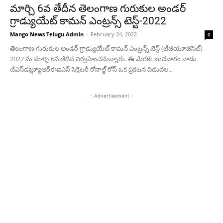
మార్చి 6వ తేదీన తెలంగాణ గురుకుల అండర్
గ్రాడ్యుయేట్ కామన్ ఎంట్రన్స్ టెస్ట్-2022
Mango News Telugu Admin
-
February 24, 2022
0
తెలంగాణ గురుకుల అండర్ గ్రాడ్యుయేట్ కామన్ ఎంట్రన్స్ టెస్ట్ (టీజీయూజీసెట్)–
2022 ను మార్చి 6వ తేదీన నిర్వహించనున్నారు. ఈ మేరకు బుధవారం నాడు
టీఎస్‌డ‌బ్ల్యూఆర్ఈఐఎస్ సెక్రెటరీ రోనాల్డ్ రోస్ ఒక ప్రకటన విడుదల...
- Advertisement -