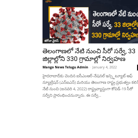
కరోనా వైరస్
తెలంగాణలో నేటి నుంచి సీరో సర్వే, 33
జిల్లాల్లోని 330 గ్రామాల్లో నిర్వహణ
Mango News Telugu Admin
-
January 4, 2022
హైదరాబాద్‌కు చెందిన ఐసీఎంఆర్-నేషనల్ ఇన్స్టిట్యూట్ ఆఫ్
న్యూట్రిషన్ (ఎన్ఐఎన్) మరియు తెలంగాణ రాష్ట్ర ప్రభుత్వం కలిస
నేటి నుంచి (జనవరి 4, 2022) రాష్ట్రవ్యాప్తంగా కోవిడ్-19 సీరో
సర్వేని ప్రారంభించనున్నారు. ఈ సర్వే...