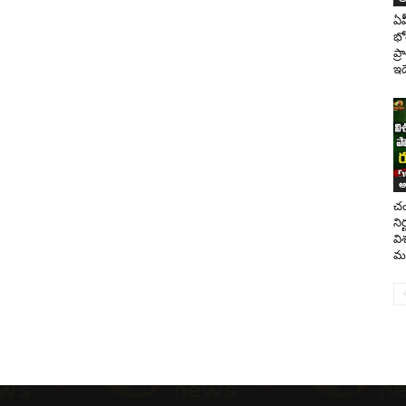
ఏప
భో
ప్
ఇదే
ఆం
చం
ని
వి
మం