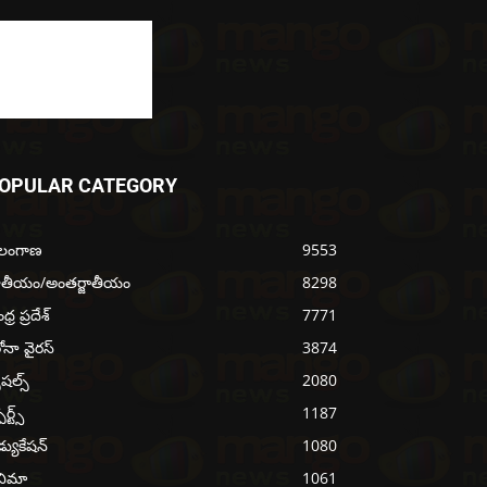
OPULAR CATEGORY
ెలంగాణ
9553
ాతీయం/అంతర్జాతీయం
8298
్ర ప్రదేశ్
7771
ోనా వైరస్
3874
ెషల్స్
2080
ోర్ట్స్
1187
్యుకేషన్
1080
నిమా
1061