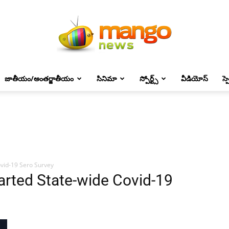
జాతీయం/అంతర్జాతీయం
సినిమా
స్పోర్ట్స్
వీడియోస్
స్
Mango
News
vid-19 Sero Survey
arted State-wide Covid-19