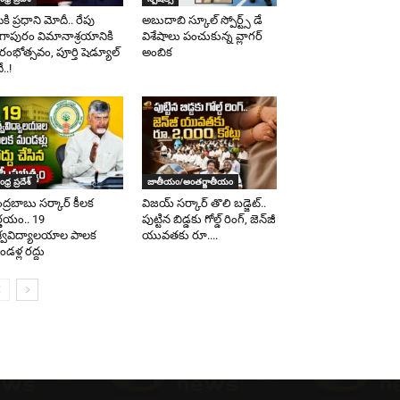
ీకి ప్రధాని మోదీ.. రేపు
అబుదాబి స్కూల్ స్పోర్ట్స్ డే
గాపురం విమానాశ్రయానికి
విశేషాలు పంచుకున్న వ్లాగర్
రారంభోత్సవం, పూర్తి షెడ్యూల్
అంబిక
..!
ధ్ర ప్రదేశ్
జాతీయం/అంతర్జాతీయం
ద్రబాబు సర్కార్ కీలక
విజయ్ సర్కార్ తొలి బడ్జెట్..
ర్ణయం.. 19
పుట్టిన బిడ్డకు గోల్డ్ రింగ్, జెన్‌జీ
శ్వవిద్యాలయాల పాలక
యువతకు రూ....
డళ్ల రద్దు