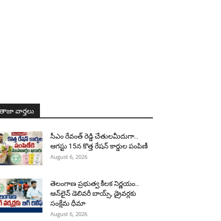
తాజా వార్తలు
సీఎం రేవంత్ రెడ్డి చేతులమీదుగా..
ఆగస్టు 15న కొత్త రేషన్ కార్డుల పంపిణీ
August 6, 2026
తెలంగాణ ప్రభుత్వ కీలక నిర్ణయం..
ఆన్‌లైన్ డెలివరీ బాయ్స్, డ్రైవర్లకు
సంక్షేమ ధీమా
August 6, 2026