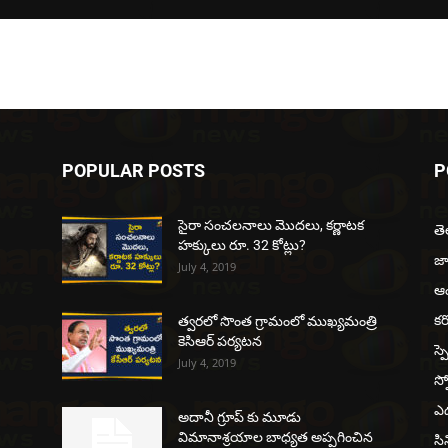
POPULAR POSTS
P
సైరా సంచలనాలు మొదలు, కర్ణాటక
త
హక్కులు రూ. 32 కోట్లు?
జ
July 4, 2019
ఆంధ
కర
త్వరలో సొంత గ్రామంలో ముఖ్యమంత్రి
కెసిఆర్ పర్యటన
స్ప
July 4, 2019
స్ప
ఎడ
అదానీ గ్రూప్ కు మూడు
విమానాశ్రయాల బాధ్యత అప్పగించిన
సి