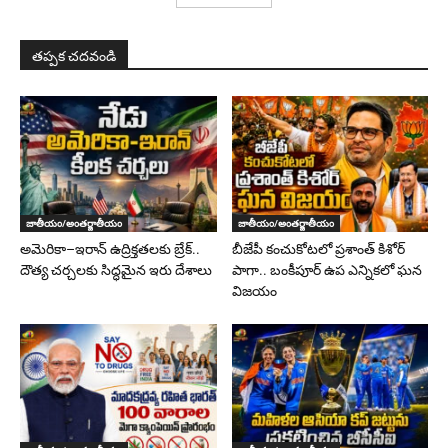
తప్పక చదవండి
జాతీయం/అంతర్జాతీయం
జాతీయం/అంతర్జాతీయం
అమెరికా–ఇరాన్ ఉద్రిక్తతలకు బ్రేక్..
బీజేపీ కంచుకోటలో ప్రశాంత్ కిశోర్
దౌత్య చర్చలకు సిద్ధమైన ఇరు దేశాలు
పాగా.. బంకీపూర్ ఉప ఎన్నికలో ఘన
విజయం