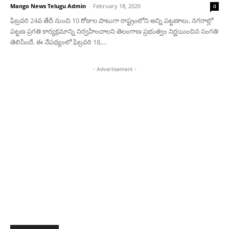
Mango News Telugu Admin
-
February 18, 2020
0
ఫిబ్రవరి 24వ తేదీ నుంచి 10 రోజుల పాటుగా రాష్ట్రంలోని అన్ని పట్టణాలు, నగరాల్లో
పట్టణ ప్రగతి కార్యక్రమాన్ని నిర్వహించాలని తెలంగాణ ప్రభుత్వం నిర్ణయించిన సంగతి
తెలిసిందే. ఈ నేపథ్యంలో ఫిబ్రవరి 18,...
- Advertisement -