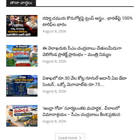
తాజా వార్తలు
రష్యా చమురు కొనుగోళ్లపై ట్రంప్ అస్త్రం.. భారత్‌పై 100%
టారిఫ్‌ల భారం
August 8, 2026
ఈ నెలాఖరుకు సీఎం చంద్రబాబు చేతులమీదుగా
వెలిగొండ ప్రాజెక్ట్‌ ప్రారంభం – మంత్రి నిమ్మల
August 8, 2026
విశాఖలో రూ.30 వేల కోట్ల గూగుల్-అదానీ ఏఐ డేటా
సెంటర్.. ఒక్కో మెగావాట్‌కు రూ.75...
August 8, 2026
‘ఆంధ్రా గోవా’ సూర్యలంకకు మహర్దశ.. చీరాలలో
విమానాశ్రయం – సీఎం చంద్రబాబు కీలక ప్రకటన
August 8, 2026
Load more