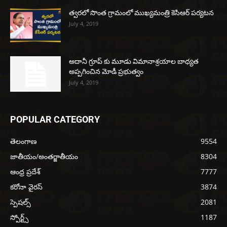
త్వరలో సొంత గ్రామంలో ముఖ్యమంత్రి కెసిఆర్ పర్యటన
July 4, 2019
అదానీ గ్రూప్ కు మూడు విమానాశ్రయాల బాధ్యత
అప్పగించిన మోడీ ప్రభుత్వం
July 4, 2019
POPULAR CATEGORY
తెలంగాణ
9554
జాతీయం/అంతర్జాతీయం
8304
ఆంధ్ర ప్రదేశ్
7777
కరోనా వైరస్
3874
స్పెషల్స్
2081
స్పోర్ట్స్
1187