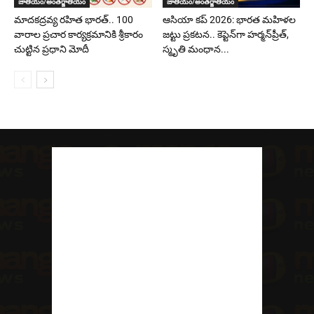
జాతీయం/అంతర్జాతీయం
జాతీయం/అంతర్జాతీయం
మాదకద్రవ్య రహిత భారత్.. 100
ఆసియా కప్ 2026: భారత మహిళల
వారాల ప్రచార కార్యక్రమానికి శ్రీకారం
జట్టు ప్రకటన.. కెప్టెన్‌గా హర్మన్‌ప్రీత్,
చుట్టిన ప్రధాని మోదీ
స్మృతి మంధాన...