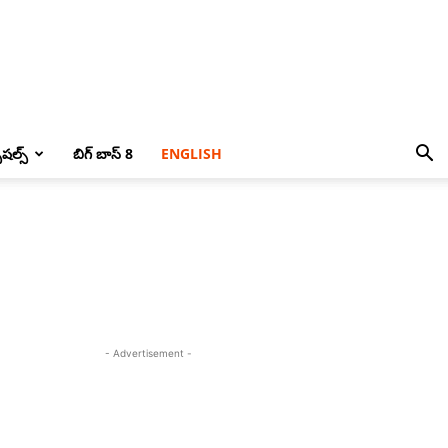
పెషల్స్
బిగ్ బాస్ 8
ENGLISH
- Advertisement -