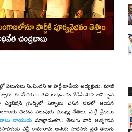
తాల్లో వెలుగులు నింపిందని ఆ పార్టీ జాతీయ అధ్యక్షుడు, మాజీ
కొన్నారు. ఈ మేరకు ఆయన బుధవారం టీడీపీ 41వ ఆవిర్భావ
ి ఎగ్జిబిషన్‌ గ్రౌండ్స్‌లో ఏర్పాటు చేసిన సభలో ఆయన
ెలంగాణకు చెందిన పలువురు ముఖ్య నేతలు, పార్టీ శ్రేణులు
రబాబు నాయుడు
మాట్లాడుతూ.. తెలుగు వారి ఆత్మగౌరవ
వ్యవస్థాపకుడు ఎన్టీ రామారావు ఆశయ సాధనకు ప్రతి తెలుగు
త