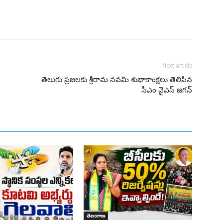
Next article
తెలుగు ప్రజలకు శ్రీరామ నవమి శుభాకాంక్షలు తెలిపిన
సీఎం వైఎస్ జగన్
తెలంగాణ