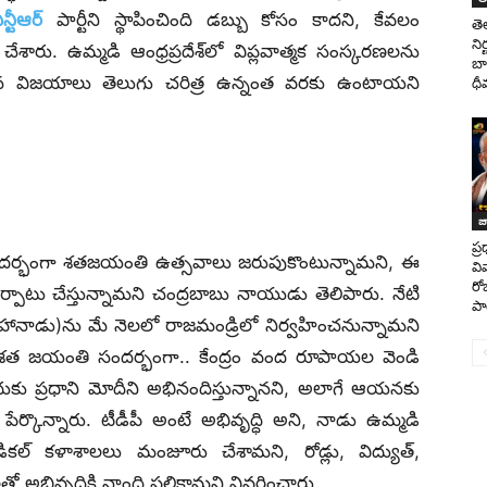
న్టీఆర్
పార్టీని స్థాపించింది డబ్బు కోసం కాదని, కేవలం
తె
ని
 చేశారు. ఉమ్మడి ఆంధ్రప్రదేశ్‌లో విప్లవాత్మక సంస్కరణలను
బా
ించిన విజయాలు తెలుగు చరిత్ర ఉన్నంత వరకు ఉంటాయని
ధీ
జ
ప్
న్న సందర్భంగా శతజయంతి ఉత్సవాలు జరుపుకొంటున్నామని, ఈ
వి
రో
ాటు చేస్తున్నామని చంద్రబాబు నాయుడు తెలిపారు. నేటి
పా
ానాడు)ను మే నెలలో రాజమండ్రిలో నిర్వహించనున్నామని
్‌ శత జయంతి సందర్భంగా.. కేంద్రం వంద రూపాయల వెండి
దుకు ప్రధాని మోదీని అభినందిస్తున్నానని, అలాగే ఆయనకు
పేర్కొన్నారు. టీడీపీ అంటే అభివృద్ధి అని, నాడు ఉమ్మడి
డికల్‌ కళాశాలలు మంజూరు చేశామని, రోడ్లు, విద్యుత్‌,
లతో అభివృద్ధికి నాంది పలికామని వివరించారు.