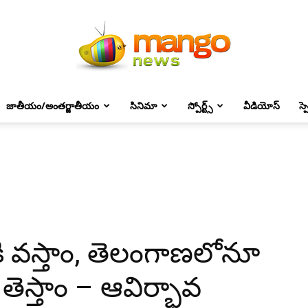
జాతీయం/అంతర్జాతీయం
సినిమా
స్పోర్ట్స్
వీడియోస్
స్
Mango
News
ి వస్తాం, తెలంగాణలోనూ
 తెస్తాం – ఆవిర్భావ