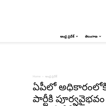
ఆంధ్ర ప్రదేశ్
తెలంగాణ
Home
ఆంధ్ర ప్రదేశ్
ఏపీలో అధికారంలోక
పార్టీకి పూర్వవైభవం