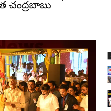
ేత చంద్రబాబు