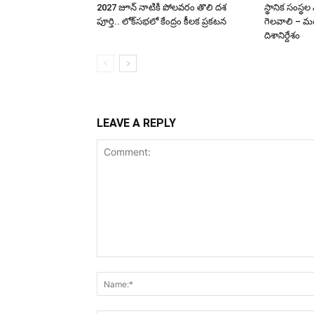
2027 జూన్ నాటికి పోలవరం తొలి దశ
స్థానిక సంస్థల
పూర్తి.. లోక్‌సభలో కేంద్రం కీలక ప్రకటన
గెలవాలి – మం
దిశానిర్దేశం
LEAVE A REPLY