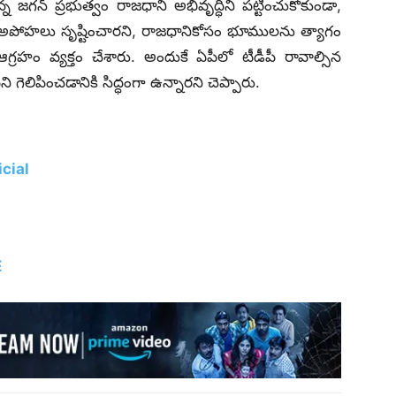
్న జగన్ ప్రభుత్వం రాజధాని అభివృద్ధిని పట్టించుకోకుండా,
 అపోహలు సృష్టించారని, రాజధానికోసం భూములను త్యాగం
 ఆగ్రహం వ్యక్తం చేశారు. అందుకే ఏపీలో టీడీపీ రావాల్సిన
ి గెలిపించడానికి సిద్ధంగా ఉన్నారని చెప్పారు.
cial
E