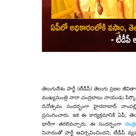
తెలుగుదేశం పార్టీ (టీడీపీ) తెలుగు ప్రజల జీవి
ముఖ్యమంత్రి నారా చంద్రబాబు నాయుడు పేర్
దినోత్సవం సందర్భంగా హైదరాబాద్‌ నాంపల్ల
ప్రసంగించారు. ఇక ఈ కార్యక్రమానికి ఏపీ, త
భారీగా తరలివచ్చారు. ఈ సందర్భంగా
చంద్
నినాదంతో పార్టీ ఆవిర్భవించిందని, టీడీపీ 