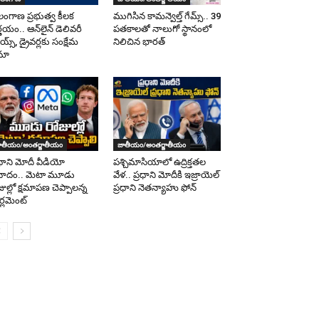
లంగాణ ప్రభుత్వ కీలక
ముగిసిన కామన్వెల్త్ గేమ్స్‌.. 39
ర్ణయం.. ఆన్‌లైన్ డెలివరీ
పతకాలతో నాలుగో స్థానంలో
య్స్, డ్రైవర్లకు సంక్షేమ
నిలిచిన భారత్
మా
ాతీయం/అంతర్జాతీయం
జాతీయం/అంతర్జాతీయం
రధాని మోదీ వీడియో
పశ్చిమాసియాలో ఉద్రిక్తతల
వాదం.. మెటా మూడు
వేళ.. ప్రధాని మోదీకి ఇజ్రాయెల్
జుల్లో క్షమాపణ చెప్పాలన్న
ప్రధాని నెతన్యాహు ఫోన్
ర్లమెంట్