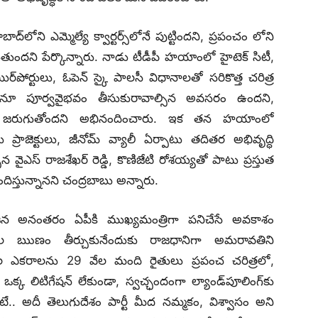
‌లోని ఎమ్మెల్యే క్వార్టర్స్‌లోనే పుట్టిందని, ప్రపంచం లోని
ుతుందని పేర్కొన్నారు. నాడు టీడీపీ హయాంలో హైటెక్‌ సిటీ,
‌, ఎయిర్‌పోర్టులు, ఓపెన్‌ స్కై పాలసీ విధానాలతో సరికొత్త చరిత్ర
గాణలోనూ పూర్వవైభవం తీసుకురావాల్సిన అవసరం ఉందని,
బాగా జరుగుతోందని అభినందించారు. ఇక తన హయాంలో
డు ప్రాజెక్టులు, జీనోమ్‌ వ్యాలీ ఏర్పాటు తదితర అభివృద్ధి
ైఎస్‌ రాజశేఖర్ రెడ్డి, కొణిజేటి రోశయ్యతో పాటు ప్రస్తుత
దిస్తున్నానని చంద్రబాబు అన్నారు.
 విభజన అనంతరం ఏపీకి ముఖ్యమంత్రిగా పనిచేసే అవకాశం
రజల ఋణం తీర్చుకునేందుకు రాజధానిగా అమరావతిని
వేల ఎకరాలను 29 వేల మంది రైతులు ప్రపంచ చరిత్రలో,
క్క లిటిగేషన్‌ లేకుండా, స్వచ్ఛందంగా ల్యాండ్‌పూలింగ్‌కు
.. అదీ తెలుగుదేశం పార్టీ మీద నమ్మకం, విశ్వాసం అని