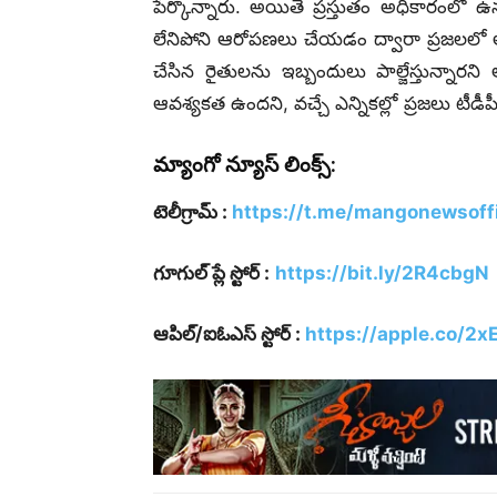
పేర్కొన్నారు. అయితే ప్రస్తుతం అధికారంలో ఉన
లేనిపోని ఆరోపణలు చేయడం ద్వారా ప్రజలలో
చేసిన రైతులను ఇబ్బందులు పాల్జేస్తున్నారని
ఆవశ్యకత ఉందని, వచ్చే ఎన్నికల్లో ప్రజలు టీడీపీన
మ్యాంగో న్యూస్ లింక్స్:
టెలీగ్రామ్ :
https://t.me/mangonewsoffi
గూగుల్ ప్లే స్టోర్ :
https://bit.ly/2R4cbgN
ఆపిల్/ఐఓఎస్ స్టోర్ :
https://apple.co/2x