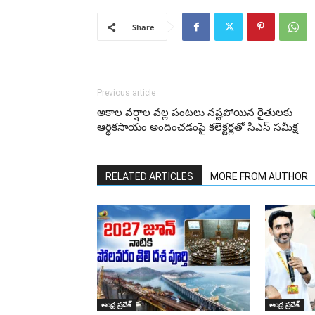
Share
Previous article
అకాల వర్షాల వల్ల పంటలు నష్టపోయిన రైతులకు
ఆర్థికసాయం అందించడంపై కలెక్టర్లతో సీఎస్ సమీక్ష
RELATED ARTICLES
MORE FROM AUTHOR
ఆంధ్ర ప్రదేశ్
ఆంధ్ర ప్రదేశ్