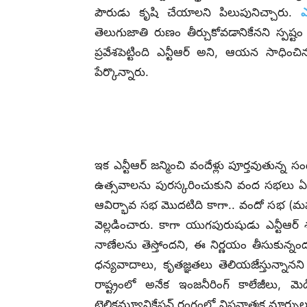
పౌరుడు కృషి చేయాలని పిలుపునిచ్చారు.
ఎ
తెలుగుజాతి రుణం తీర్చుకోవడానికేనని స్పష్టం
ప్రవేశపెట్టింది ఎన్టీఆర్ అని, ఆయన సాధ
పేర్కొన్నారు.
ఇక ఎన్టీఆర్‌ జన్మించి వందేళ్లు పూర్తవుతు
ఉత్సవాలను పురస్కరించుకుని వంద సభలు ఏర్ప
ఆవిర్భావ సభ మొదటిది కాగా.. వందో సభ (మహ
వెల్లడించారు. కాగా యుగపురుషుడు ఎన్టీఆర
నాణేలను తెస్తోందని, ఈ నిర్ణయం తీసుకున్నం
ధన్యవాదాలు, కృతజ్ఞతలు తెలియజేస్తున్నానని 
రాష్ట్రంలో అనేక ఇంజనీరింగ్‌ కాలేజీలు, మె
టెలికమ్యూనికేషన్‌ రంగంలో విప్లవాత్మక మార్పు