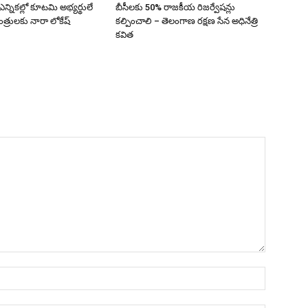
 ఎన్నికల్లో కూటమి అభ్యర్థులే
బీసీలకు 50% రాజకీయ రిజర్వేషన్లు
త్రులకు నారా లోకేష్
కల్పించాలి – తెలంగాణ రక్షణ సేన అధినేత్రి
కవిత