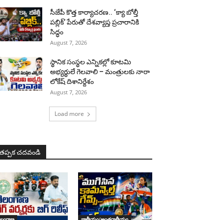
సీజేపీ కొత్త కార్యాచరణ.. ‘క్యా బోల్తీ
పబ్లిక్’ పేరుతో దేశవ్యాప్త ప్రచారానికి
సిద్ధం
August 7, 2026
స్థానిక సంస్థల ఎన్నికల్లో కూటమి
అభ్యర్థులే గెలవాలి – మంత్రులకు నారా
లోకేష్ దిశానిర్దేశం
August 7, 2026
Load more
తప్పక చదవండి
ెలంగాణ
జాతీయం/అంతర్జాతీయం