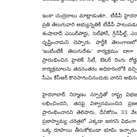
ఇంకా చంద్రబాబు మాట్లాడుతూ.. టీడీపీ హైదరాబాద్
ప్రతి తెలుగువారి అభ్యున్నతికి టీడీపీ పాటుపడ
శంషాబాద్ ఎయిర్‌పోర్టు, సెల్‌ఫోన్‌, గ్రీన్‌ఫీల్డ్
సృష్టించామని చెప్పారు. పార్టీకి తెలం
‘ఇంటింటికీ తెలుగుదేశం’ కార్యక్రమం 
ప్రారంభించిన హైటెక్‌ సిటీ, ఔటర్‌ రింగు రోడ్
కార్యక్రమాలను తదనంతరం అధికారంలోకి వచ్చిన వ
సీఎం కేసీఆర్‌ కొనసాగించినందుకు వారిని అభినం
హైదరాబాద్ నిర్మాణం స్పూర్తితో రాష్ట్ర
లభించిందని, తనపై విశ్వాసముంచిన ప్
ప్రారంభించానని తెలిపారు. దీనికోసం 33 
ప్రజాస్వామ్య చరిత్రలో ఎక్కడా జరగని విధంగా ఒ
ఒక్క రూపాయి తీసుకోకుండా భూమి ఇచ్చారంటే