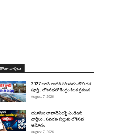
తాజా వార్తలు
2027 జూన్ నాటికి పోలవరం తొలి దశ
పూర్తి.. లోక్‌సభలో కేంద్రం కీలక ప్రకటన
August 7, 2026
యూపీఐ లావాదేవీలపై ఎండీఆర్
ఛార్జీలు.. సవరణ బిల్లుకు లోక్‌సభ
ఆమోదం
August 7, 2026