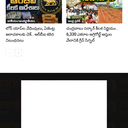
జాతీయం/అంతర్జాతీయం
ఆంధ్ర ప్రదేశ్
లోన్ యాప్‌ల వేధింపులు, ఏజెంట్ల
చంద్రబాబు సర్కార్ కీలక నిర్ణయం..
అరాచకాలకు చెక్.. ఆర్‌బీఐ కఠిన
6,330 ఎకరాల అగ్రిగోల్డ్ ఆస్తుల
నిబంధనలు
వేలానికి గ్రీన్ సిగ్నల్