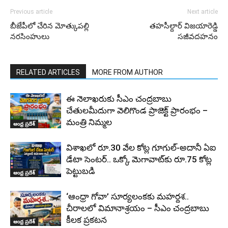
Previous article
Next article
బీజేపీలో చేరిన మోత్కుపల్లి
తహసీల్దార్ విజయారెడ్డి
నరసింహులు
సజీవదహనం
RELATED ARTICLES
MORE FROM AUTHOR
ఈ నెలాఖరుకు సీఎం చంద్రబాబు
చేతులమీదుగా వెలిగొండ ప్రాజెక్ట్‌ ప్రారంభం –
మంత్రి నిమ్మల
ఆంధ్ర ప్రదేశ్
విశాఖలో రూ.30 వేల కోట్ల గూగుల్-అదానీ ఏఐ
డేటా సెంటర్.. ఒక్కో మెగావాట్‌కు రూ.75 కోట్ల
పెట్టుబడి
ఆంధ్ర ప్రదేశ్
‘ఆంధ్రా గోవా’ సూర్యలంకకు మహర్దశ..
చీరాలలో విమానాశ్రయం – సీఎం చంద్రబాబు
కీలక ప్రకటన
ఆంధ్ర ప్రదేశ్