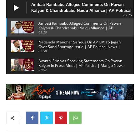
Ambati Rambabu Alleged Comments On Pawan
Kalyan & Chandrababu Naidu Alliance | AP Political
05:25
News
Ambati Rambabu Alleged Comments On Pawan
Kalyan & Chandrababu Naidu Alliance | AP
Political News
05:25
Nadendla Manohar Serious On AP CM YS Jagan
Over Sand Shortage Issue | AP Political News |
Mango News
02:50
Avanthi Srinivas Shocking Statements On Pawan
Kalyan In Press Meet | AP Politics | Mango News
07:57
Chirala Ex MLA Amanchi Krishna Mohan Open
Challenge To Pawan Kalyan In Press Meet |
Mango News
11:06