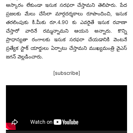
ఆస్కారం లేకుండా ఇసుక సరఫరా చేస్తామని తెలిపారు. పేద
ప్రజలకు మేలు చేసేలా మార్గదర్శకాలు రూపొందించి, ఇసుక
తరలింపుకు కి.మీకు రూ.4.90 కు ఎవరైతే ఇసుక రవాణా
చేస్తారో వారినే రమ్మన్నామని ఆయన అన్నారు. కొన్ని
ప్రాధాన్యతా రంగాలకు ఇసుక సరఫరా చేయడానికి వెంటనే
ప్రత్యేక స్టాక్‌ యార్డులు ఏర్పాటు చేస్తామని ముఖ్యమంత్రి వైఎస్
జగన్ వెల్లడించారు.
[subscribe]