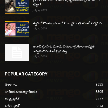
సైరా సంచలనాలు మొదలు, కర్ణాటక హక్కులు రూ. 32
కోట్లు?
July 4, 2019
త్వరలో సొంత గ్రామంలో ముఖ్యమంత్రి కెసిఆర్ పర్యటన
July 4, 2019
అదానీ గ్రూప్ కు మూడు విమానాశ్రయాల బాధ్యత
అప్పగించిన మోడీ ప్రభుత్వం
July 4, 2019
POPULAR CATEGORY
తెలంగాణ
9555
జాతీయం/అంతర్జాతీయం
8305
ఆంధ్ర ప్రదేశ్
7777
కరోనా వైరస్
3874