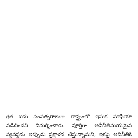
గత ఐదు సంవత్సరాలుగా రాష్ట్రంలో ఇసుక మాఫియా
నడిచిందని విమర్శించారు. పూర్తిగా అవీనీతిమయమైన
వ్యవస్థను ఇప్పుడు ప్రక్షాళన చేస్తున్నామని, ఇకపై అవినీతికి