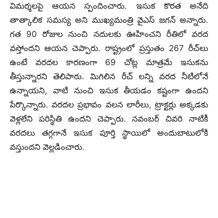
విమర్శలపై ఆయన స్పందించారు. ఇసుక కొరత అనేది
తాత్కాలిక సమస్య అని ముఖ్యమంత్రి వైఎస్‌ జగన్‌ అన్నారు.
గత 90 రోజుల నుంచి నదులకు ఊహించని రీతిలో వరద
వస్తోందని ఆయన చెప్పారు. రాష్ట్రంలో ప్రస్తుతం 267 రీచ్‌లు
ఉంటే వరదల కారణంగా 69 చోట్ల మాత్రమే ఇసుకను
తీస్తున్నారని తెలిపారు. మిగిలిన రీచ్ లన్ని వరద నీటిలోనే
ఉన్నాయని, వాటి నుంచి ఇసుక తీయడం కష్టంగా ఉందని
పేర్కొన్నారు. వరదల ప్రభావం వలన లారీలు, ట్రాక్టర్లు అక్కడకు
వెళ్లలేని పరిస్థితి ఉందని చెప్పారు. నవంబర్ చివరి నాటికీ
వరదలు తగ్గగానే ఇసుక పూర్తి స్థాయిలో అందుబాటులోకి
వస్తుందని వెల్లడించారు.