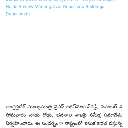
ఆంధ్రప్రదేశ్ ముఖ్యమంత్రి వైఎస్‌ జగన్‌మోహన్‌రెడ్డి, నవంబర్ 4
సోమవారం నాడు రోడ్లు, భవనాల శాఖపై సమీక్ష సమావేశం
నిర్వహించారు. ఈ సందర్భంగా రాష్ట్రంలో ఇసుక కొరత వస్తున్న