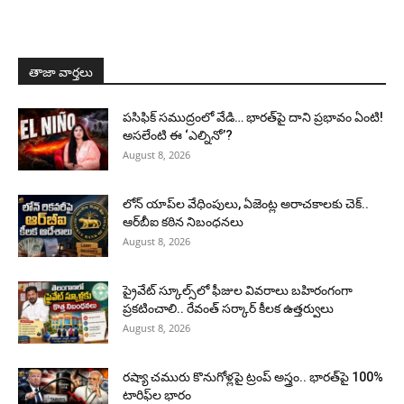
తాజా వార్తలు
పసిఫిక్ సముద్రంలో వేడి… భారత్‌పై దాని ప్రభావం ఏంటి!
అసలేంటి ఈ ‘ఎల్నినో’?
August 8, 2026
లోన్ యాప్‌ల వేధింపులు, ఏజెంట్ల అరాచకాలకు చెక్..
ఆర్‌బీఐ కఠిన నిబంధనలు
August 8, 2026
ప్రైవేట్ స్కూల్స్‌లో ఫీజుల వివరాలు బహిరంగంగా
ప్రకటించాలి.. రేవంత్ సర్కార్ కీలక ఉత్తర్వులు
August 8, 2026
రష్యా చమురు కొనుగోళ్లపై ట్రంప్ అస్త్రం.. భారత్‌పై 100%
టారిఫ్‌ల భారం