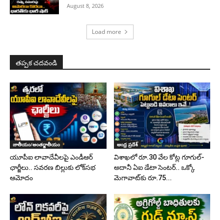
August 8, 2026
Load more
తప్పక చదవండి
జాతీయం/అంతర్జాతీయం
ఆంధ్ర ప్రదేశ్
యూపీఐ లావాదేవీలపై ఎండీఆర్
విశాఖలో రూ.30 వేల కోట్ల గూగుల్-
ఛార్జీలు.. సవరణ బిల్లుకు లోక్‌సభ
అదానీ ఏఐ డేటా సెంటర్.. ఒక్కో
ఆమోదం
మెగావాట్‌కు రూ.75...