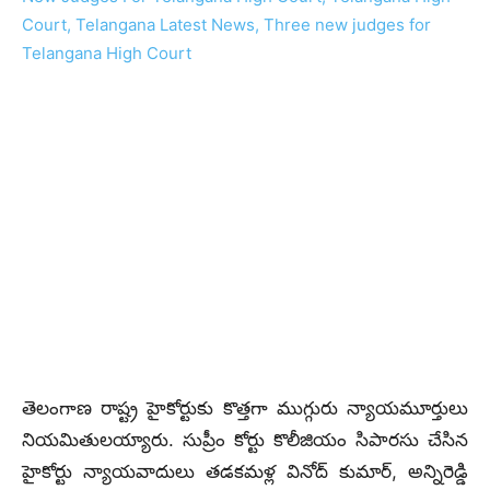
తెలంగాణ రాష్ట్ర హైకోర్టుకు కొత్తగా ముగ్గురు న్యాయమూర్తులు
నియమితులయ్యారు. సుప్రీం కోర్టు కొలీజియం సిపారసు చేసిన
హైకోర్టు న్యాయవాదులు తడకమళ్ల వినోద్ కుమార్, అన్నిరెడ్డి