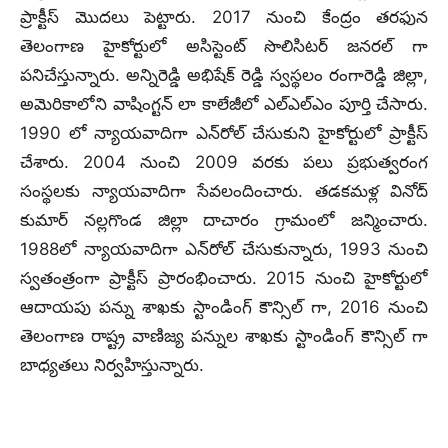
ప్రాక్టీస్ మొదలు పెట్టారు. 2017 నుంచి కేంద్రం తరఫున
తెలంగాణ హైకోర్టులో అసిస్టెంట్ సొలిసిటర్ జనరల్ గా
పనిచేస్తున్నారు. అన్నిరెడ్డి అభిషేక్ రెడ్డి స్వస్థలం రంగారెడ్డి జిల్లా,
అమెరికాలోని వాషింగ్టన్ లా కాలేజీలో ఎల్ఎల్ఎం పూర్తి చేసారు.
1990 లో న్యాయవాదిగా ఎన్‌రోల్‌ చేసుకుని హైకోర్టులో ప్రాక్టీస్
చేశారు. 2004 నుంచి 2009 వరకు పలు ప్రభుత్వరంగ
సంస్థలకు న్యాయవాదిగా సేవలందించారు. తడకమళ్ల వినోద్
కుమార్ నల్లగొండ జిల్లా దాచారం గ్రామంలో జన్మించారు.
1988లో న్యాయవాదిగా ఎన్‌రోల్‌ చేసుకున్నారు, 1993 నుంచి
స్వతంత్రంగా ప్రాక్టీస్ ప్రారంభించారు. 2015 నుంచి హైకోర్టులో
ఆదాయపు పన్ను శాఖకు స్టాండింగ్ కౌన్సిల్ గా, 2016 నుంచి
తెలంగాణ రాష్ట్ర వాణిజ్య పన్నుల శాఖకు స్టాండింగ్ కౌన్సిల్ గా
బాధ్యతలు నిర్వహిస్తున్నారు.