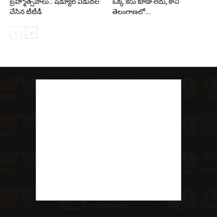
బ్రహ్మోత్సవాలు.. షెడ్యూల్ విడుదల
ఒక్క కేసు కూడా లేదు, కానీ
చేసిన టీటీడీ
తెలంగాణలో...