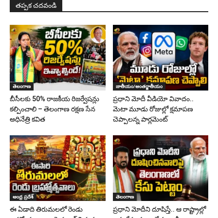
తప్పక చదవండి
తెలంగాణ
జాతీయం/అంతర్జాతీయం
బీసీలకు 50% రాజకీయ రిజర్వేషన్లు
ప్రధాని మోదీ వీడియో వివాదం..
కల్పించాలి – తెలంగాణ రక్షణ సేన
మెటా మూడు రోజుల్లో క్షమాపణ
అధినేత్రి కవిత
చెప్పాలన్న పార్లమెంట్
ఆంధ్ర ప్రదేశ్
తెలంగాణ
ఈ ఏడాది తిరుమలలో రెండు
ప్రధాని మోదీని దూషిస్తే.. ఆ రాష్ట్రాల్లో