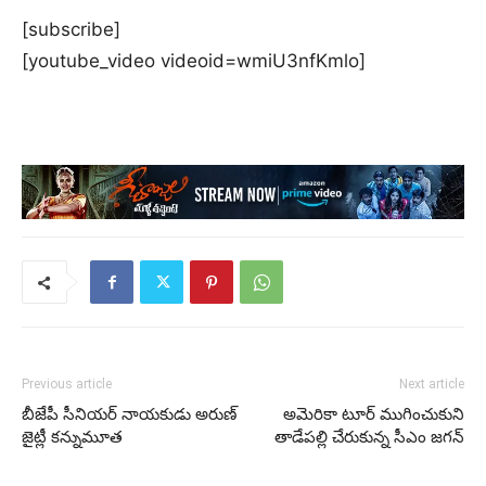
[subscribe]
[youtube_video videoid=wmiU3nfKmlo]
Previous article
Next article
బీజేపీ సీనియర్ నాయకుడు అరుణ్
అమెరికా టూర్ ముగించుకుని
జైట్లీ కన్నుమూత
తాడేపల్లి చేరుకున్న సీఎం జగన్