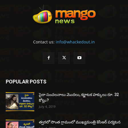
Contact us:
info@whackedout.in
POPULAR POSTS
సైరా సంచలనాలు మొదలు, కర్ణాటక హక్కులు రూ. 32
కోట్లు?
July 4, 2019
త్వరలో సొంత గ్రామంలో ముఖ్యమంత్రి కెసిఆర్ పర్యటన