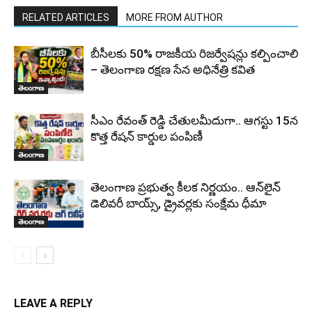
RELATED ARTICLES
MORE FROM AUTHOR
బీసీలకు 50% రాజకీయ రిజర్వేషన్లు కల్పించాలి
– తెలంగాణ రక్షణ సేన అధినేత్రి కవిత
తెలంగాణ
సీఎం రేవంత్ రెడ్డి చేతులమీదుగా.. ఆగస్టు 15న
కొత్త రేషన్ కార్డుల పంపిణీ
తెలంగాణ
తెలంగాణ ప్రభుత్వ కీలక నిర్ణయం.. ఆన్‌లైన్
డెలివరీ బాయ్స్, డ్రైవర్లకు సంక్షేమ ధీమా
తెలంగాణ
LEAVE A REPLY