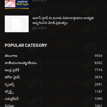
July 4, 2019
అదానీ గ్రూప్ కు మూడు విమానాశ్రయాల బాధ్యత
అప్పగించిన మోడీ ప్రభుత్వం
July 4, 2019
POPULAR CATEGORY
తెలంగాణ
9554
జాతీయం/అంతర్జాతీయం
8302
ఆంధ్ర ప్రదేశ్
7774
కరోనా వైరస్
3874
స్పెషల్స్
2081
స్పోర్ట్స్
1187
ఎడ్యుకేషన్
1080
సినిమా
1061