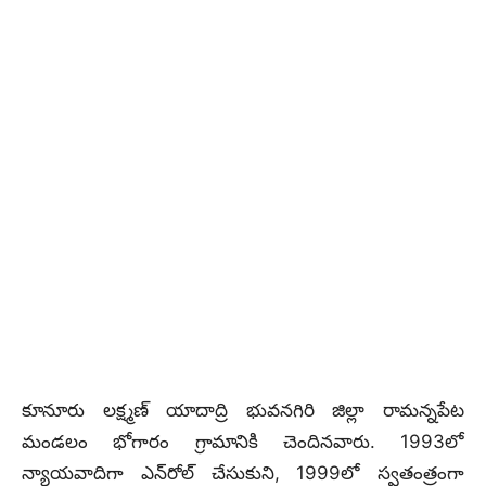
కూనూరు లక్ష్మణ్ యాదాద్రి భువనగిరి జిల్లా రామన్నపేట
మండలం భోగారం గ్రామానికి చెందినవారు. 1993లో
న్యాయవాదిగా ఎన్‌రోల్‌ చేసుకుని, 1999లో స్వతంత్రంగా