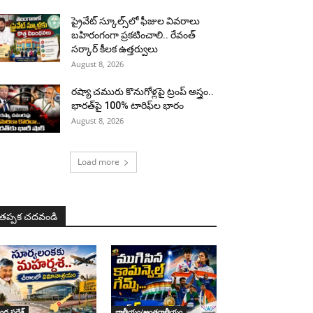
ప్రైవేట్ స్కూల్స్‌లో ఫీజుల వివరాలు
బహిరంగంగా ప్రకటించాలి.. రేవంత్
సర్కార్ కీలక ఉత్తర్వులు
August 8, 2026
రష్యా చమురు కొనుగోళ్లపై ట్రంప్ అస్త్రం..
భారత్‌పై 100% టారిఫ్‌ల భారం
August 8, 2026
Load more
తప్పక చదవండి
ధ్ర ప్రదేశ్
జాతీయం/అంతర్జాతీయం