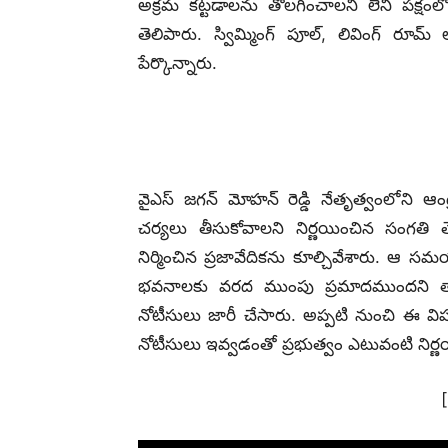
అక్రమ కట్టడాలను తొలగించాలని లేని పక్షంల
తెలిపారు. స్విమ్మింగ్ పూల్, లివింగ్ రూమ్
పేర్కొన్నారు.
వైఎస్ జగన్ మోహన్ రెడ్డి నేతృత్వంలోని ఆంధ్
చర్యలు తీసుకోవాలని నిర్ణయించిన సంగతి
నిర్మించిన ప్రజావేదికను కూల్చివేశారు. ఆ సమ
భవనాలకు వరద ముంపు ప్రమాదముందని తాడేప
నోటీసులు జారీ చేసారు. అప్పటి నుంచి ఈ 
నోటీసులు ఇవ్వడంతో ప్రభుత్వం ఎటువంటి నిర్