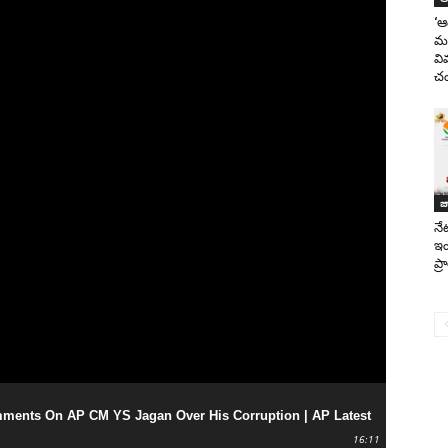
‘ఆ
మహ
వి
చం
జ
నే
ఇం
ప్
ments On AP CM YS Jagan Over His Corruption | AP Latest
16:11