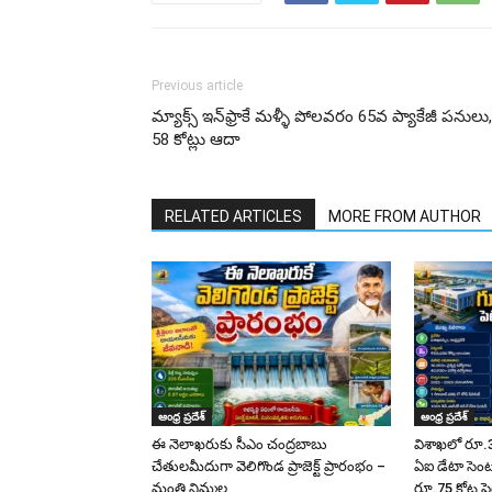
Previous article
మ్యాక్స్‌ ఇన్‌ఫ్రాకే మళ్ళీ పోలవరం 65వ ప్యాకేజీ పనులు,
58 కోట్లు ఆదా
RELATED ARTICLES
MORE FROM AUTHOR
ఆంధ్ర ప్రదేశ్
ఆంధ్ర ప్రదేశ్
ఈ నెలాఖరుకు సీఎం చంద్రబాబు
విశాఖలో రూ.3
చేతులమీదుగా వెలిగొండ ప్రాజెక్ట్‌ ప్రారంభం –
ఏఐ డేటా సెంటర
మంత్రి నిమ్మల
రూ.75 కోట్ల పె