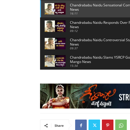
Chandrababu Naidu Sensational Comm
News
16:11
Chandrababu Naidu Responds Over Pol
News
09:12
Chandrababu Naidu Controversial St
News
09:37
Chandrababu Naidu Slams YSRCP Govt
Mango News
15:34
Share