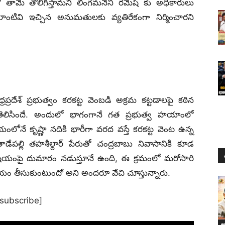
ో తామే తొలిగిస్తామని లింగమనేని రమేష్ కు అధికారులు
 లాంటివి ఇచ్చిన అనుమతులకు వ్యతిరేకంగా నిర్మించారని
రప్రదేశ్ ప్రభుత్వం కరకట్ట వెంబడి అక్రమ కట్టడాలపై కఠిన
 తెలిసిందే. అందులో భాగంగానే గత ప్రభుత్వ హయాంలో
యంలోనే కృష్ణా నదికి భారీగా వరద వస్తే కరకట్ట వెంట ఉన్న
ల్లి తహశీల్దార్ పేరుతో చంద్రబాబు నివాసానికి కూడ
విషయంపై దుమారం నడుస్తూనే ఉంది, ఈ క్రమంలో మరోసారి
ణయం తీసుకుంటుందో అని అందరూ వేచి చూస్తున్నారు.
[subscribe]
ఆం