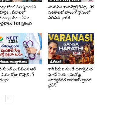
ంధ్రా గోవా’ సూర్యలంకకు
ముగిసిన కామన్వెల్త్ గేమ్స్‌.. 39
ర్దశ.. చీరాలలో
పతకాలతో నాలుగో స్థానంలో
మానాశ్రయం – సీఎం
నిలిచిన భారత్
ద్రబాబు కీలక ప్రకటన
ాతీయం/అంతర్జాతీయం
డివోషనల్
టి నుంచే ఎంబీబీఎస్ ఆల్
కాశీ వీధుల నుండి దశాశ్వమేధ
డియా కోటా కౌన్సెలింగ్
ఘాట్ వరకు… మనోజ్ఞ
రారంభం
సూర్యదేవర వారణాసి ట్రావెల్
డైరీస్