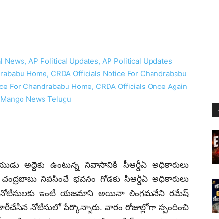
ుడు అద్దెకు ఉంటున్న నివాసానికి సీఆర్డీఏ అధికారులు
చంద్రబాబు నివసించే భవనం గోడకు సీఆర్డీఏ అధికారులు
న నోటీసులకు ఇంటి యజమాని అయినా లింగమనేని రమేష్
ేసిన నోటీసులో పేర్కొన్నారు. వారం రోజుల్లోగా స్పందించి