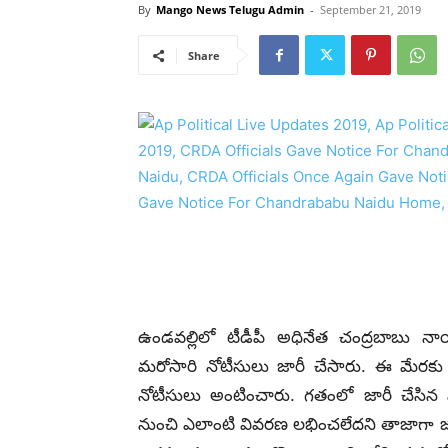
By
Mango News Telugu Admin
-
September 21, 2019
Share
ఉండవల్లిలో టీడీపీ అధినేత చంద్రబాబు నాయ
మరోసారి నోటీసులు జారీ చేసారు. ఈ మేరకు 
నోటీసులు అంటించారు. గతంలో జారీ చేసి
నుంచి ఎలాంటి వివరణ లభించలేదని తాజాగా జారీచ