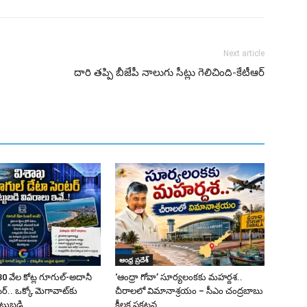
Next article
దారి తప్పి బీజేపీ నాలుగు సీట్లు గెలిచింది-కేటీఆర్
ఆంధ్ర ప్రదేశ్
0 వేల కోట్ల గూగుల్-అదానీ
‘ఆంధ్రా గోవా’ సూర్యలంకకు మహర్దశ..
్.. ఒక్కో మెగావాట్‌కు
చీరాలలో విమానాశ్రయం – సీఎం చంద్రబాబు
ట్టుబడి
కీలక ప్రకటన