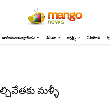
జాతీయం/అంతర్జాతీయం
సినిమా
స్పోర్ట్స్
వీడియోస్
స్
Mango
News
ల్చివేతకు మళ్ళీ