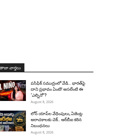
తాజా వార్తలు
పసిఫిక్ సముద్రంలో వేడి… భారత్‌పై
దాని ప్రభావం ఏంటి! అసలేంటి ఈ
‘ఎల్నినో’?
August 8, 2026
లోన్ యాప్‌ల వేధింపులు, ఏజెంట్ల
అరాచకాలకు చెక్.. ఆర్‌బీఐ కఠిన
నిబంధనలు
August 8, 2026