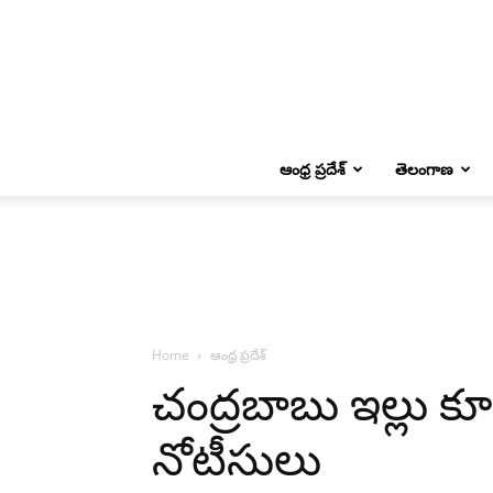
ఆంధ్ర ప్రదేశ్
తెలంగాణ
Home
ఆంధ్ర ప్రదేశ్
చంద్రబాబు ఇల్లు కూ
నోటీసులు