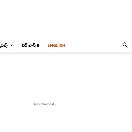
పెషల్స్
బిగ్ బాస్ 8
ENGLISH
- Advertisement -