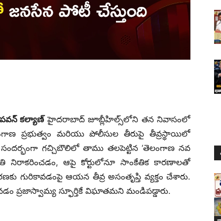
పవన్ కల్యాణ్
హైదరాబాద్ జూబ్లీహిల్స్‌లోని తన నివాసంలో
గాణ ప్రభుత్వం మరియు పోలీసుల తీరుపై తీవ్రస్థాయిలో
ం సందర్భంగా గచ్చిబౌలిలో తాము తలపెట్టిన ‘తెలంగాణ నవ
ి నిరాకరించడం, ఆపై కోర్టులోనూ సాంకేతిక కారణాలతో
కు గురికావడంపై ఆయన తీవ్ర అసంతృప్తి వ్యక్తం చేశారు.
ం ప్రజాస్వామ్య స్ఫూర్తికే విఘాతమని మండిపడ్డారు.
జ