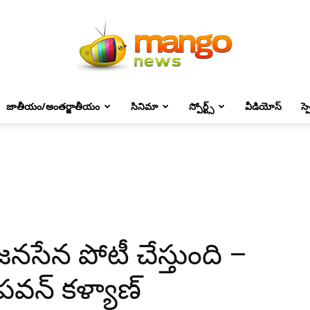
జాతీయం/అంతర్జాతీయం
సినిమా
స్పోర్ట్స్
వీడియోస్
స్
Mango
News
సేన పోటీ చేస్తుంది –
పవన్ కళ్యాణ్