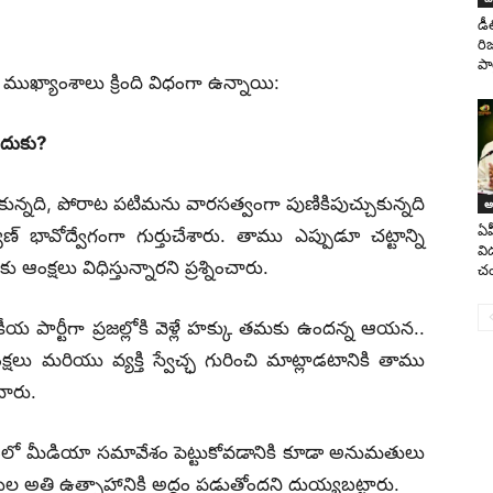
డీ
రిజ
పా
న ముఖ్యాంశాలు క్రింది విధంగా ఉన్నాయి:
ఎందుకు?
కున్నది, పోరాట పటిమను వారసత్వంగా పుణికిపుచ్చుకున్నది
ఆం
ఏపీ
భావోద్వేగంగా గుర్తుచేశారు. తాము ఎప్పుడూ చట్టాన్ని
వి
క్షలు విధిస్తున్నారని ప్రశ్నించారు.
చం
య పార్టీగా ప్రజల్లోకి వెళ్లే హక్కు తమకు ఉందన్న ఆయన..
లు మరియు వ్యక్తి స్వేచ్ఛ గురించి మాట్లాడటానికి తాము
చారు.
ో మీడియా సమావేశం పెట్టుకోవడానికి కూడా అనుమతులు
ీసుల అతి ఉత్సాహానికి అద్దం పడుతోందని దుయ్యబట్టారు.