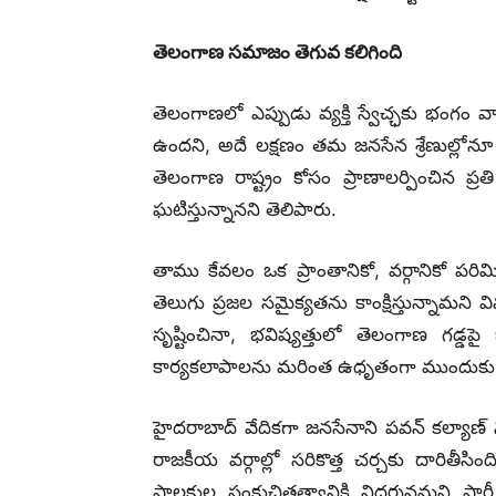
తెలంగాణ సమాజం తెగువ కలిగింది
తెలంగాణలో ఎప్పుడు వ్యక్తి స్వేచ్ఛకు భంగం వా
ఉందని, అదే లక్షణం తమ జనసేన శ్రేణుల్లోనూ 
తెలంగాణ రాష్ట్రం కోసం ప్రాణాలర్పించిన
ఘటిస్తున్నానని తెలిపారు.
తాము కేవలం ఒక ప్రాంతానికో, వర్గానికో పరిమి
తెలుగు ప్రజల సమైక్యతను కాంక్షిస్తున్నామని
సృష్టించినా, భవిష్యత్తులో తెలంగాణ గడ్డ
కార్యకలాపాలను మరింత ఉధృతంగా ముందుకు తీసుక
హైదరాబాద్ వేదికగా జనసేనాని పవన్ కల్యాణ్ న
రాజకీయ వర్గాల్లో సరికొత్త చర్చకు దారితీ
పాలకుల సంకుచితత్వానికి నిదర్శనమని పార్టీ