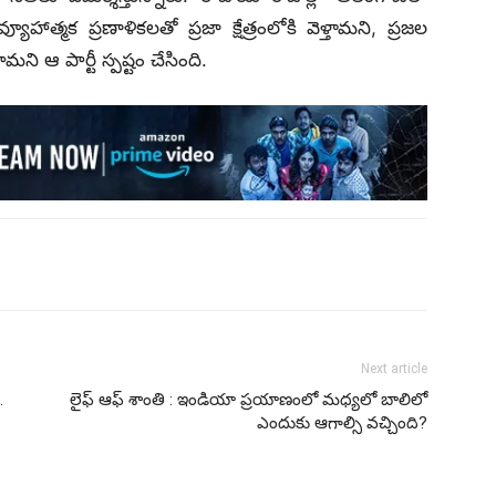
ూహాత్మక ప్రణాళికలతో ప్రజా క్షేత్రంలోకి వెళ్తామని, ప్రజల
 ఆ పార్టీ స్పష్టం చేసింది.
Next article
.
లైఫ్ ఆఫ్ శాంతి : ఇండియా ప్రయాణంలో మధ్యలో బాలిలో
ఎందుకు ఆగాల్సి వచ్చింది?