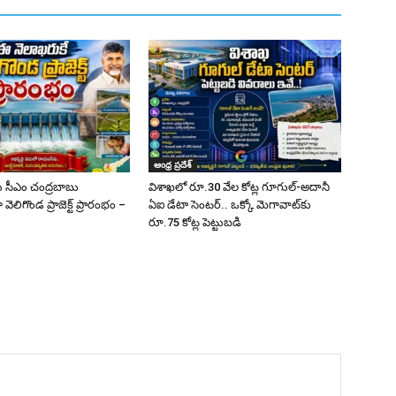
ఆంధ్ర ప్రదేశ్
 సీఎం చంద్రబాబు
విశాఖలో రూ.30 వేల కోట్ల గూగుల్-అదానీ
లిగొండ ప్రాజెక్ట్‌ ప్రారంభం –
ఏఐ డేటా సెంటర్.. ఒక్కో మెగావాట్‌కు
రూ.75 కోట్ల పెట్టుబడి