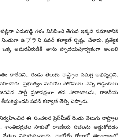
టిల్లినా ఎదురొడ్డి గళం వినిపించే తెగువ ఇక్కడి సమాజానికి
నిండుగా ఉブラని పవన్ కల్యాణ్ స్పష్టం చేశారు. ప్రత్యేక
 ప్రతి ఒక్క అమరవీరుడికి తాను హృదయపూర్వకంగా అంజలి
తం కాలేదని.. రెండు తెలుగు రాష్ట్రాల సమగ్ర అభివృద్ధిని,
 వివరించారు. ప్రభుత్వం మరియు పోలీసులు ఎన్ని అడ్డంకులు
పై జనసేన పార్టీ ప్రజాపక్షంగా తన పోరాటాలను, రాజకీయ
ెళ్తుందని పవన్ కల్యాణ్ తేల్చి చెప్పారు.
ిర్వహించిన ఈ సంచలన ప్రెస్‌మీట్ రెండు తెలుగు రాష్ట్రాల
సింది. శాంతిభద్రతల సాకుతో రాజకీయ సభలను అడ్డుకోవడం
 నేతలు విమర్శిస్తున్నారు. రాబోయే రోజుల్లో తెలంగాణలో