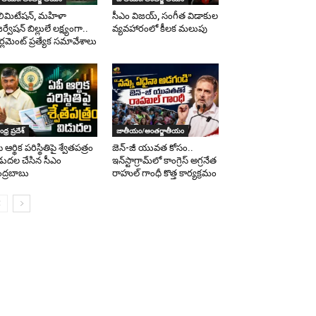
లిమిటేషన్, మహిళా
సీఎం విజయ్, సంగీత విడాకుల
ర్వేషన్ బిల్లులే లక్ష్యంగా..
వ్యవహారంలో కీలక మలుపు
ర్లమెంట్ ప్రత్యేక సమావేశాలు
ధ్ర ప్రదేశ్
జాతీయం/అంతర్జాతీయం
 ఆర్థిక పరిస్థితిపై శ్వేతపత్రం
జెన్-జీ యువత కోసం..
డుదల చేసిన సీఎం
ఇన్‌స్టాగ్రామ్‌లో కాంగ్రెస్ అగ్రనేత
ద్రబాబు
రాహుల్ గాంధీ కొత్త కార్యక్రమం