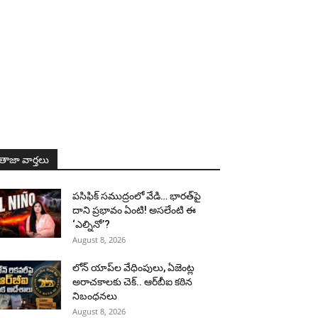
తాజా వార్తలు
పసిఫిక్ సముద్రంలో వేడి… భారత్‌పై
దాని ప్రభావం ఏంటి! అసలేంటి ఈ
‘ఎల్నినో’?
August 8, 2026
లోన్ యాప్‌ల వేధింపులు, ఏజెంట్ల
అరాచకాలకు చెక్.. ఆర్‌బీఐ కఠిన
నిబంధనలు
August 8, 2026