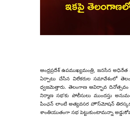
ఆంధ్రప్రదేశ్ ఉపముఖ్యమంత్రి, జనసేన అధినేత
ఏర్పాటు చేసిన విలేకరుల సమావేశంలో తెలం
ధ్వజమెత్తారు. తెలంగాణ ఆవిర్భావ దినోత్సవ
నిర్మాణ సభ’కు పోలీసులు ముందస్తు అనుమత
పింఛన్ లాంటి అత్యవసర హౌస్‌మోషన్ తిరస్కరణ
శాంతియుతంగా సభ పెట్టుకుంటామన్నా అడ్డుకోవడ