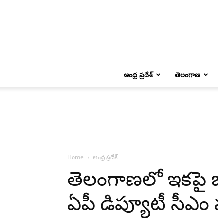
ఆంధ్ర ప్రదేశ్
తెలంగాణ
Home
ఆంధ్ర ప్రదేశ్
తెలంగాణలో ఇకపై జన
ఏపీ డిప్యూటీ సీఎం 