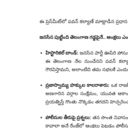
ఈ ప్రెస్‌మీట్‌లో పవన్ కల్యాణ్ మాట్లాడిన ప్రధా
జనసేన పుట్టింది తెలంగాణ గడ్డపైనే.. ఆంక్షలు 
హిస్టారికల్ బాండ్:
జనసేన పార్టీ ఊపిరి పోసు
ఈ తెలంగాణ నేల నుంచేనని పవన్ కల్యాణ్ 
గౌరవిస్తామని, అలాంటిది తమ సభలకే ఎందుకు ఆం
ప్రజాస్వామ్య హక్కుల కాలరాశారు:
ఒక రాజకీ
అణగారిన వర్గాల సంక్షేమం, యువత ఆకాంక్ష
ప్రయత్నిస్తే గొంతు నొక్కడం తగదని హెచ్చరిం
పోలీసుల తీరుపై ప్రశ్నలు:
తన సొంత నివాసంల
కావాలా అనే రేంజ్‌లో ఆంక్షలు పెట్టడం పోల