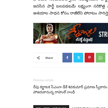
జనసేన పార్టీ బలపడటమే లక్ష్యంగా సరికొత్త వ్య
ఆశయాల సాధన కోసం రాజీలేని పోరాటం సాగిస్తామని
Share
Previous article
రేపు కర్ణాటక సీఎంగా డీకే శివకుమార్ ప్రమాణ స్వీకారం.
హాజరుకానున్న రాహుల్ గాంధీ