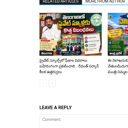
RELATED ARTICLES
MORE FROM AUTHOR
తెలంగాణ
ఆంధ్ర ప్రదేశ్
ప్రైవేట్ స్కూల్స్‌లో ఫీజుల వివరాలు
ఈ నెలాఖరుకు
బహిరంగంగా ప్రకటించాలి.. రేవంత్ సర్కార్
చేతులమీదుగా వె
కీలక ఉత్తర్వులు
మంత్రి నిమ్మల
LEAVE A REPLY