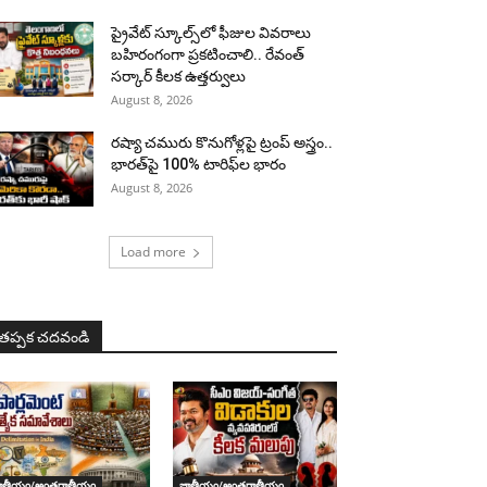
ప్రైవేట్ స్కూల్స్‌లో ఫీజుల వివరాలు
బహిరంగంగా ప్రకటించాలి.. రేవంత్
సర్కార్ కీలక ఉత్తర్వులు
August 8, 2026
రష్యా చమురు కొనుగోళ్లపై ట్రంప్ అస్త్రం..
భారత్‌పై 100% టారిఫ్‌ల భారం
August 8, 2026
Load more
తప్పక చదవండి
ాతీయం/అంతర్జాతీయం
జాతీయం/అంతర్జాతీయం