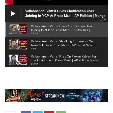
Vallabhaneni Vamsi Gives Clarification Over
Joining In YCP At Press Meet | AP Politics | Mango
07:44
News
Vallabhaneni Vamsi Gives Clarification Over
Joining In YCP At Press Meet | AP Politics |
Mango News
07:44
Vallabhaneni Vamsi Shocking Comments On
Nara Lokesh In Press Meet | AP Latest News |
Mango News
08:37
Vallabhaneni Vamsi Fires On Pawan Kalyan For
The First Time In Press Meet | AP Political News
06:49
Vallabhaneni Vamsi Shocking Statements Over Jr.
NTR Absence In TDP | AP latest News | Mango
News
09:31