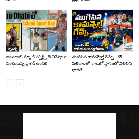
స్పెషల్స్
జాతీయం/అంతర్జాతీయం
అబుదాబి స్కూల్ స్పోర్ట్స్ డే విశేషాలు
ముగిసిన కామన్వెల్త్ గేమ్స్‌.. 39
పంచుకున్న వ్లాగర్ అంబిక
పతకాలతో నాలుగో స్థానంలో నిలిచిన
భారత్