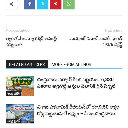
Previous article
Next article
త్వరలోనే జమ్మూ కశ్మీర్ అసెంబ్లీ
మయాంక్ డబుల్ సెంచరీ, భారత్
ఎన్నికలు?
493/6 డిక్లేర్డ్
RELATED ARTICLES
MORE FROM AUTHOR
చంద్రబాబు సర్కార్ కీలక నిర్ణయం.. 6,330
ఎకరాల అగ్రిగోల్డ్ ఆస్తుల వేలానికి గ్రీన్ సిగ్నల్
ఆంధ్ర ప్రదేశ్
విశాఖ ఎకనామిక్ రీజియన్‌లో రూ.9.50 లక్షల
కోట్ల పెట్టుబడులే లక్ష్యం – సీఎం చంద్రబాబు
ఆంధ్ర ప్రదేశ్