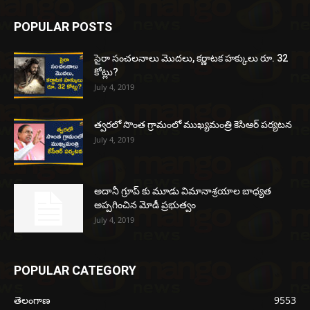
POPULAR POSTS
సైరా సంచలనాలు మొదలు, కర్ణాటక హక్కులు రూ. 32
కోట్లు?
July 4, 2019
త్వరలో సొంత గ్రామంలో ముఖ్యమంత్రి కెసిఆర్ పర్యటన
July 4, 2019
అదానీ గ్రూప్ కు మూడు విమానాశ్రయాల బాధ్యత
అప్పగించిన మోడీ ప్రభుత్వం
July 4, 2019
POPULAR CATEGORY
తెలంగాణ
9553