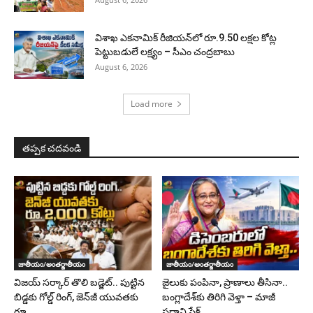
విశాఖ ఎకనామిక్ రీజియన్‌లో రూ.9.50 లక్షల కోట్ల
పెట్టుబడులే లక్ష్యం – సీఎం చంద్రబాబు
August 6, 2026
Load more
తప్పక చదవండి
జాతీయం/అంతర్జాతీయం
జాతీయం/అంతర్జాతీయం
విజయ్ సర్కార్ తొలి బడ్జెట్.. పుట్టిన
జైలుకు పంపినా, ప్రాణాలు తీసినా..
బిడ్డకు గోల్డ్ రింగ్, జెన్‌జీ యువతకు
బంగ్లాదేశ్‌కు తిరిగి వెళ్తా – మాజీ
రూ....
ప్రధాని షేక్...