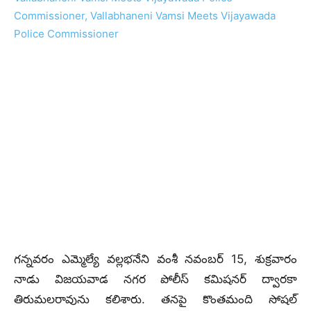
గన్నవరం ఎమ్మెల్యే వల్లభనేని వంశీ నవంబర్ 15, శుక్రవారం
నాడు విజయవాడ నగర పోలీస్‌ కమిషనర్‌ ద్వారకా
తిరుమలరావును కలిశారు. తనపై కొంతమంది సోషల్‌