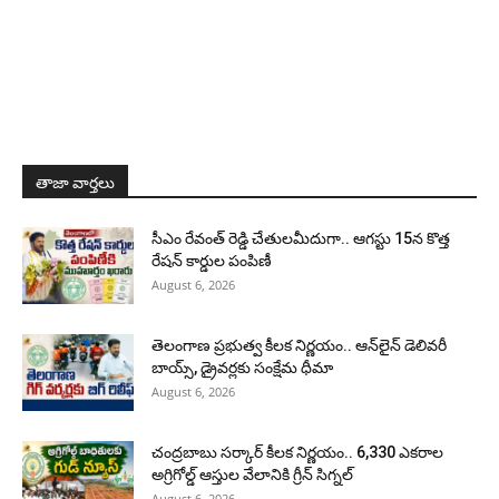
తాజా వార్తలు
సీఎం రేవంత్ రెడ్డి చేతులమీదుగా.. ఆగస్టు 15న కొత్త
రేషన్ కార్డుల పంపిణీ
August 6, 2026
తెలంగాణ ప్రభుత్వ కీలక నిర్ణయం.. ఆన్‌లైన్ డెలివరీ
బాయ్స్, డ్రైవర్లకు సంక్షేమ ధీమా
August 6, 2026
చంద్రబాబు సర్కార్ కీలక నిర్ణయం.. 6,330 ఎకరాల
అగ్రిగోల్డ్ ఆస్తుల వేలానికి గ్రీన్ సిగ్నల్
August 6, 2026