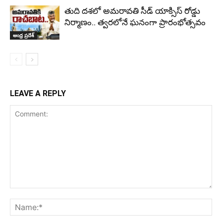
తుది దశలో అమరావతి సీడ్ యాక్సిస్ రోడ్డు
నిర్మాణం.. త్వరలోనే ఘనంగా ప్రారంభోత్సవం
ఆంధ్ర ప్రదేశ్
LEAVE A REPLY