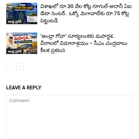
విశాఖలో రూ.30 వేల కోట్ల గూగుల్-అదానీ ఏఐ
డేటా సెంటర్.. ఒక్కో మెగావాట్‌కు రూ.75 కోట్ల
పెట్టుబడి
ఆంధ్ర ప్రదేశ్
‘ఆంధ్రా గోవా’ సూర్యలంకకు మహర్దశ..
చీరాలలో విమానాశ్రయం – సీఎం చంద్రబాబు
కీలక ప్రకటన
ఆంధ్ర ప్రదేశ్
LEAVE A REPLY