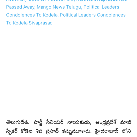
తెలుగుదేశం పార్టీ సీనియర్ నాయకుడు, ఆంధ్రప్రదేశ్ మాజీ
స్పీకర్ కోడెల శివ ప్రసాద్ కన్నుమూశారు. హైదరాబాద్ లోని