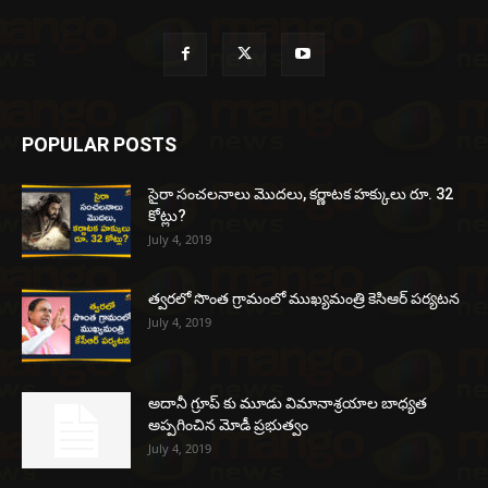
POPULAR POSTS
సైరా సంచలనాలు మొదలు, కర్ణాటక హక్కులు రూ. 32
కోట్లు?
July 4, 2019
త్వరలో సొంత గ్రామంలో ముఖ్యమంత్రి కెసిఆర్ పర్యటన
July 4, 2019
అదానీ గ్రూప్ కు మూడు విమానాశ్రయాల బాధ్యత
అప్పగించిన మోడీ ప్రభుత్వం
July 4, 2019