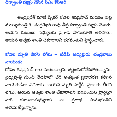
దిగ్భ్రాంతి వ్యక్తం చేసిన సీఎం కేసీఆర్
ఆంధ్రప్రదేశ్ మాజీ స్పీకర్ కోడెల శివప్రసాద్ మరణం పట్ల
ముఖ్యమంత్రి కె. చంద్రశేఖర్ రావు తీవ్ర దిగ్భ్రాంతి వ్యక్తం చేశారు.
ఆయన కుటుంబ సభ్యులకు ప్రగాఢ సానుభూతి తెలిపారు.
ఆయన ఆత్మకు శాంతి చేకూరాలని భగవంతుని ప్రార్థించారు.
కోడెల మృతి తీరని లోటు – టీడీపీ అధ్యక్షుడు చంద్రబాబు
నాయుడు
కోడెల శివప్రసాద్ గారి మరణవార్తను జీర్ణించుకోలేకపోతున్నాను.
వైద్యవృత్తి నుంచి తెదేపాలో చేరి అత్యంత ప్రజాదరణ కలిగిన
నాయకుడిగా ఎదిగారు. ఆయన మృతి పార్టీకి, ప్రజలకు తీరని
లోటు. ఆయన ఆత్మకు శాంతి చేకూరాలని భగవంతుని ప్రార్థిస్తూ
వారి కుటుంబసభ్యులకు నా ప్రగాఢ సానుభూతిని
తెలియజేస్తున్నాను.