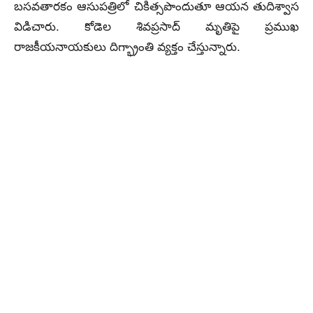
బసవతారకం ఆసుపత్రిలో చికిత్సపొందుతూ ఆయన తుదిశ్వాస
విడిచారు. కోడెల శివప్రసాద్ మృతిపై ప్రముఖ
రాజకీయనాయకులు దిగ్భ్రాంతి వ్యక్తం చేస్తున్నారు.