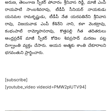
అరుణ, తెలంగాణ స్పీకర్ పోచారం శ్రీనివాస రెడ్డి, మాజీ ఎంపీ
రాయపాటి సాంబశివరావు, టీడీపీ సీనియర్ నాయకుడు
యనమల రామకృష్ణుడు, టీడీపీ నేత యరపతినేని శ్రీనివాస
రావు, విజయవాడ ఎంపీ కేశినేని నాని, కళా వెంకట్రావు,
కంభంపాటి రామ్మోహనరావు, కొత్తపల్లి గీత తదితరులు
ఆంధ్రప్రదేశ్ మాజీ స్పీకర్ కోడెల శివప్రసాద్ మరణం పట్ల
దిగ్బ్రాంతి వ్యక్తం చేసారు. ఆయన ఆత్మకు శాంతి చేకూరాలని
భగవంతుని ప్రార్థించారు.
[subscribe]
[youtube_video videoid=PMW2plUTV94]