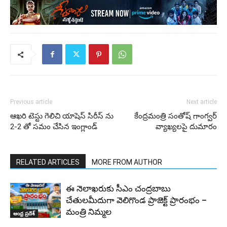
Previous article
Next article
ఆఖరి టెస్టు గెలిచి యాషెస్ సిరీస్ ను
కేంద్రమంత్రి సంతోష్ గాంగ్వర్
2-2 తో సమం చేసిన ఇంగ్లాండ్
వ్యాఖ్యలపై దుమారం
RELATED ARTICLES
MORE FROM AUTHOR
ఈ నెలాఖరుకు సీఎం చంద్రబాబు
చేతులమీదుగా వెలిగొండ ప్రాజెక్ట్‌ ప్రారంభం –
మంత్రి నిమ్మల
ఆంధ్ర ప్రదేశ్