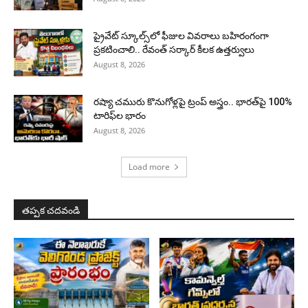
ప్రైవేట్ స్కూల్స్‌లో ఫీజుల వివరాలు బహిరంగంగా
ప్రకటించాలి.. రేవంత్ సర్కార్ కీలక ఉత్తర్వులు
August 8, 2026
రష్యా చమురు కొనుగోళ్లపై ట్రంప్ అస్త్రం.. భారత్‌పై 100%
టారిఫ్‌ల భారం
August 8, 2026
Load more
తప్పక చదవండి