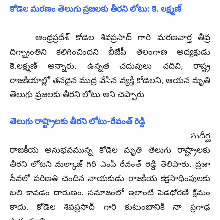
కోడెల మరణం తెలుగు ప్రజలకు తీరని లోటు: కె. లక్ష్మణ్
ఆంధ్రప్రదేశ్ కోడెల శివప్రసాద్ గారి మరణవార్త తీవ్ర
దిగ్భ్రాంతిని కలిగించిందని బీజేపీ తెలంగాణ అధ్యక్షుడు
కె.లక్ష్మణ్ అన్నారు. ఉన్నత చదువులు చదివి, రాష్ట్ర
రాజకీయాల్లో తనదైన ముద్ర వేసిన వ్యక్తి కోడెలని, ఆయన మృతి
తెలుగు ప్రజలకు తీరని లోటు అని చెప్పారు
తెలుగు రాష్ట్రాలకు తీరని లోటు-రేవంత్ రెడ్డి
సుదీర్ఘ
రాజకీయ అనుభవమున్న కోడెల మృతి తెలుగు రాష్ట్రాలకు
తీరని లోటని మల్కాజ్ గిరి ఎంపీ రేవంత్ రెడ్డి తెలిపారు. ప్రజా
సేవలో పరిణతి చెందిన నాయకుడు రాజకీయ కక్షసాధింపులకు
బలి కావడం దారుణం. సమాజంలో ఇలాంటి పెడధోరణి క్షేమం
కాదు. కోడెల శివప్రసాద్ గారి కుటుంబానికి నా ప్రగాఢ