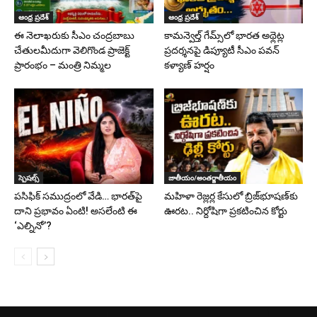
ఆంధ్ర ప్రదేశ్
ఆంధ్ర ప్రదేశ్
ఈ నెలాఖరుకు సీఎం చంద్రబాబు
కామన్వెల్త్ గేమ్స్‌లో భారత అథ్లెట్ల
చేతులమీదుగా వెలిగొండ ప్రాజెక్ట్‌
ప్రదర్శనపై డిప్యూటీ సీఎం పవన్
ప్రారంభం – మంత్రి నిమ్మల
కళ్యాణ్ హర్షం
స్పెషల్స్
జాతీయం/అంతర్జాతీయం
పసిఫిక్ సముద్రంలో వేడి… భారత్‌పై
మహిళా రెజ్లర్ల కేసులో బ్రిజ్‌భూషణ్‌కు
దాని ప్రభావం ఏంటి! అసలేంటి ఈ
ఊరట.. నిర్దోషిగా ప్రకటించిన కోర్టు
‘ఎల్నినో’?