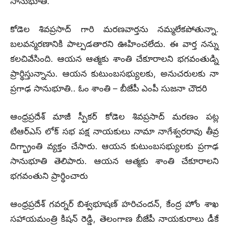
సానుభూతి.
కోడెల శివప్రసాద్ గారి మరణవార్తను నమ్మలేకపోతున్నా.
బలవన్మరణానికి పాల్పడతారని ఊహించలేదు. ఈ వార్త నన్ను
కలచివేసింది. ఆయన ఆత్మకు శాంతి చేకూరాలని భగవంతుడ్ని
ప్రార్థిస్తున్నాను. ఆయన కుటుంబసభ్యులకు, అనుచరులకు నా
ప్రగాఢ సానుభూతి.. ఓం శాంతి – బీజేపీ ఎంపీ సుజనా చౌదరి
ఆంధ్రప్రదేశ్ మాజీ స్పీకర్ కోడెల శివప్రసాద్ మరణం పట్ల
టిఆర్ఎస్ లోక్ సభ పక్ష నాయకులు నామా నాగేశ్వరరావు తీవ్ర
దిగ్భ్రాంతి వ్యక్తం చేసారు. ఆయన కుటుంబసభ్యులకు ప్రగాఢ
సానుభూతి తెలిపారు. ఆయన ఆత్మకు శాంతి చేకూరాలని
భగవంతుని ప్రార్థించారు
ఆంధ్రప్రదేశ్ గవర్నర్ బిశ్వభూషణ్ హరిచందన్, కేంద్ర హోం శాఖ
సహాయమంత్రి కిషన్ రెడ్డి, తెలంగాణ బీజేపీ నాయకురాలు డీకే