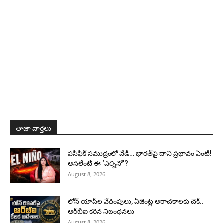
తాజా వార్తలు
పసిఫిక్ సముద్రంలో వేడి… భారత్‌పై దాని ప్రభావం ఏంటి!
అసలేంటి ఈ ‘ఎల్నినో’?
August 8, 2026
లోన్ యాప్‌ల వేధింపులు, ఏజెంట్ల అరాచకాలకు చెక్..
ఆర్‌బీఐ కఠిన నిబంధనలు
August 8, 2026