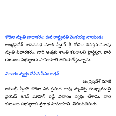
కోడెల మృతి బాధాకరం: ఉప రాష్ట్రపతి వెంకయ్య నాయుడు
ఆంధ్రప్రదేశ్ శాసనసభ మాజీ స్పీకర్ శ్రీ కోడెల శివప్రసాదరావు
మృతి విచారకరం. వారి ఆత్మకు శాంతి కలగాలని ప్రార్థిస్తూ, వారి
కుటుంబ సభ్యులకు సానుభూతి తెలియజేస్తున్నాను.
విచారం వ్యక్తం చేసిన సీఎం జగన్
ఆంధ్రప్రదేశ్ మాజీ
అసెంబ్లీ స్పీకర్ కోడెల శివ ప్రసాద రావు మృతిపై ముఖ్యమంత్రి
వైయస్ జగన్ మోహన్ రెడ్డి విచారం వ్యక్తం చేశారు. వారి
కుటుంబ సభ్యులకు ప్రగాఢ సానుభూతి తెలియజేసారు.