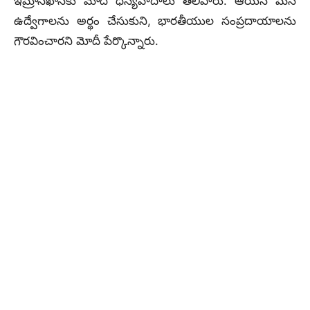
ఇమ్రాన్‌ఖాన్‌కు మోదీ ధన్యవాదాలు తెలిపారు. ఆయన మన
ఉద్వేగాలను అర్థం చేసుకుని, భారతీయుల సంప్రదాయాలను
గౌరవించారని మోదీ పేర్కొన్నారు.