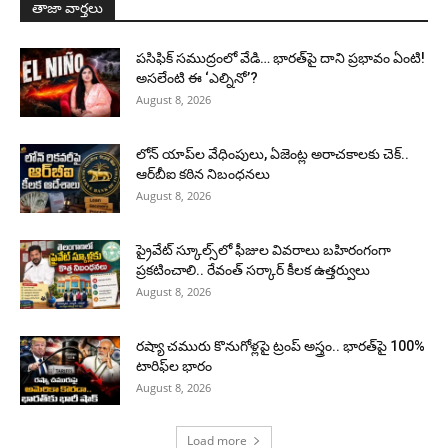
తాజా వార్తలు
పసిఫిక్ సముద్రంలో వేడి… భారత్‌పై దాని ప్రభావం ఏంటి!
అసలేంటి ఈ ‘ఎల్నినో’?
August 8, 2026
లోన్ యాప్‌ల వేధింపులు, ఏజెంట్ల అరాచకాలకు చెక్..
ఆర్‌బీఐ కఠిన నిబంధనలు
August 8, 2026
ప్రైవేట్ స్కూల్స్‌లో ఫీజుల వివరాలు బహిరంగంగా
ప్రకటించాలి.. రేవంత్ సర్కార్ కీలక ఉత్తర్వులు
August 8, 2026
రష్యా చమురు కొనుగోళ్లపై ట్రంప్ అస్త్రం.. భారత్‌పై 100%
టారిఫ్‌ల భారం
August 8, 2026
Load more