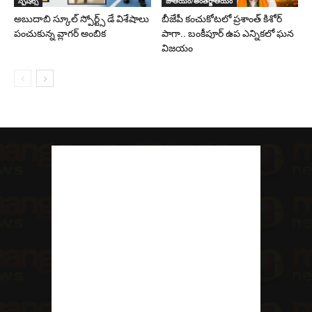
స్పెషల్స్
జాతీయం/అంతర్జాతీయం
అబుదాబి స్కూల్ స్పోర్ట్స్ డే విశేషాలు
బీజేపీ కంచుకోటలో ప్రశాంత్ కిశోర్
పంచుకున్న వ్లాగర్ అంబిక
పాగా.. బంకీపూర్ ఉప ఎన్నికలో ఘన
విజయం