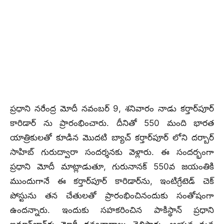
ప్రధాని నరేంద్ర మోదీ నవంబర్ 9, శనివారం నాడు కర్తార్‌పూర్‌
కారిడార్‌ ను ప్రారంభించారు. దీనితో 550 మంది భారత
యాత్రికులతో కూడిన మొదటి బ్యాచ్‌ కర్తార్‌పూర్‌ లోని దర్బార్‌
సాహిబ్‌ గురుద్వారా సందర్శనకు వెళ్లారు. ఈ సందర్భంగా
ప్రధాని మోదీ మాట్లాడుతూ, గురునానక్‌ 550వ జయంతికి
ముందుగానే ఈ కర్తార్‌పూర్‌ కారిడార్‌ను, ఇంటిగ్రేటెడ్‌ చెక్‌
పోస్టును తన చేతులతో ప్రారంభించినందుకు సంతోషంగా
ఉందన్నారు. ఇందుకు సహకరించిన పాకిస్థాన్‌ ప్రధాని