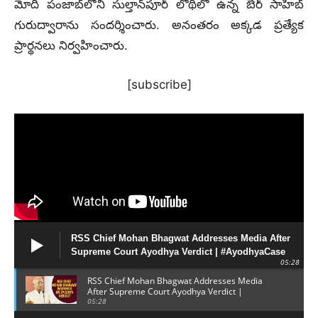
మోదీ పంజాబ్‌లోని సుల్తాన్‌పూర్‌ లోథిలో ఉన్న బేర్ సాహిబ్‌
గురుద్వారాను సందర్శించారు. అనంతరం అక్కడ ప్రత్యేక
ప్రార్థనలు నిర్వహించారు.
[subscribe]
RSS Chief Mohan Bhagwat Addresses Media After
Supreme Court Ayodhya Verdict | #AyodhyaCase
05:28
RSS Chief Mohan Bhagwat Addresses Media
After Supreme Court Ayodhya Verdict |
#AyodhyaCase
05:28