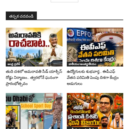
తప్పక చదవండి
ఆంధ్ర ప్రదేశ్
జాతీయం/అంతర్జాతీయం
తుది దశలో అమరావతి సీడ్ యాక్సిస్
ఉద్యోగులకు శుభవార్త.. ఈపీఎఫ్‌
రోడ్డు నిర్మాణం.. త్వరలోనే ఘనంగా
వేతన పరిమితి పెంపు దిశగా కేంద్రం
ప్రారంభోత్సవం
అడుగులు