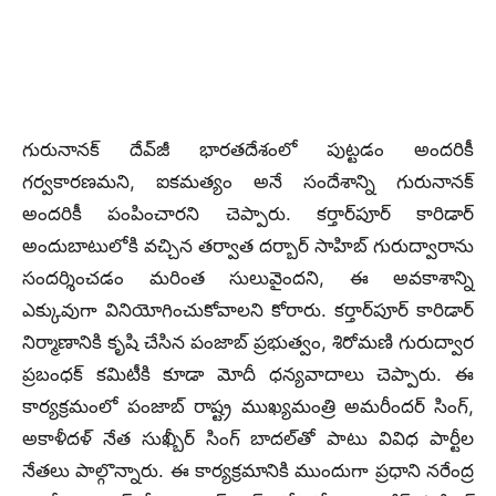
గురునానక్‌ దేవ్‌జీ భారతదేశంలో పుట్టడం అందరికీ
గర్వకారణమని, ఐకమత్యం అనే సందేశాన్ని గురునానక్‌
అందరికీ పంపించారని చెప్పారు. కర్తార్‌పూర్‌ కారిడార్
అందుబాటులోకి వచ్చిన తర్వాత దర్బార్‌ సాహిబ్‌ గురుద్వారాను
సందర్శించడం మరింత సులువైందని, ఈ అవకాశాన్ని
ఎక్కువుగా వినియోగించుకోవాలని కోరారు. కర్తార్‌పూర్‌ కారిడార్‌
నిర్మాణానికి కృషి చేసిన పంజాబ్‌ ప్రభుత్వం, శిరోమణి గురుద్వార
ప్రబంధక్‌ కమిటీకి కూడా మోదీ ధన్యవాదాలు చెప్పారు. ఈ
కార్యక్రమంలో పంజాబ్‌ రాష్ట్ర ముఖ్యమంత్రి అమరీందర్‌ సింగ్‌,
అకాళీదళ్ నేత సుఖ్బీర్‌ సింగ్‌ బాదల్‌తో పాటు వివిధ పార్టీల
నేతలు పాల్గొన్నారు. ఈ కార్యక్రమానికి ముందుగా ప్రధాని నరేంద్ర