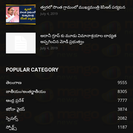
త్వరలో సొంత గ్రామంలో ముఖ్యమంత్రి కెసిఆర్ పర్యటన
July 4, 2019
అదానీ గ్రూప్ కు మూడు విమానాశ్రయాల బాధ్యత
అప్పగించిన మోడీ ప్రభుత్వం
July 4, 2019
POPULAR CATEGORY
తెలంగాణ
9555
జాతీయం/అంతర్జాతీయం
8305
ఆంధ్ర ప్రదేశ్
7777
కరోనా వైరస్
3874
స్పెషల్స్
2082
స్పోర్ట్స్
1187