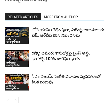
మీడియంపై సీఎం జగన్ సమీక్ష
RELATED ARTICLES
MORE FROM AUTHOR
లోన్ యాప్‌ల వేధింపులు, ఏజెంట్ల అరాచకాలకు
చెక్.. ఆర్‌బీఐ కఠిన నిబంధనలు
జాతీయం/
అంతర్జాతీయం
రష్యా చమురు కొనుగోళ్లపై ట్రంప్ అస్త్రం..
భారత్‌పై 100% టారిఫ్‌ల భారం
జాతీయం/
అంతర్జాతీయం
సీఎం విజయ్, సంగీత విడాకుల వ్యవహారంలో
కీలక మలుపు
జాతీయం/
అంతర్జాతీయం