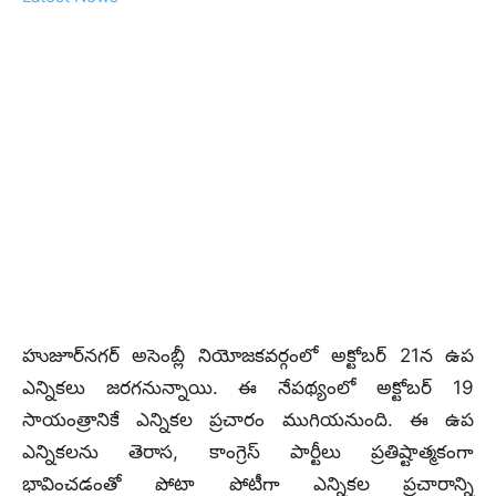
హుజూర్‌నగర్‌ అసెంబ్లీ నియోజకవర్గంలో అక్టోబర్ 21న ఉప
ఎన్నికలు జరగనున్నాయి. ఈ నేపథ్యంలో అక్టోబర్ 19
సాయంత్రానికే ఎన్నికల ప్రచారం ముగియనుంది. ఈ ఉప
ఎన్నికలను తెరాస, కాంగ్రెస్‌ పార్టీలు ప్రతిష్టాత్మకంగా
భావించడంతో పోటా పోటీగా ఎన్నికల ప్రచారాన్ని