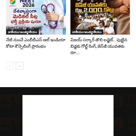
జాతీయం/అంతర్జాతీయం
జాతీయం/అంతర్జాతీయం
నేటి నుంచే ఎంబీబీఎస్ ఆల్ ఇండియా
విజయ్ సర్కార్ తొలి బడ్జెట్.. పుట్టిన
కోటా కౌన్సెలింగ్ ప్రారంభం
బిడ్డకు గోల్డ్ రింగ్, జెన్‌జీ యువతకు
రూ....