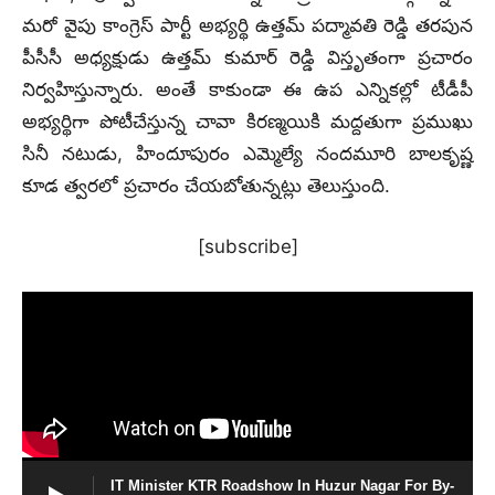
మరో వైపు కాంగ్రెస్ పార్టీ అభ్యర్థి ఉత్తమ్ పద్మావతి రెడ్డి తరపున
పీసీసీ అధ్యక్షుడు ఉత్తమ్ కుమార్ రెడ్డి విస్తృతంగా ప్రచారం
నిర్వహిస్తున్నారు. అంతే కాకుండా ఈ ఉప ఎన్నికల్లో టీడీపీ
అభ్యర్థిగా పోటీచేస్తున్న చావా కిరణ్మయికి మద్దతుగా ప్రముఖు
సినీ నటుడు, హిందూపురం ఎమ్మెల్యే నందమూరి బాలకృష్ణ
కూడ త్వరలో ప్రచారం చేయబోతున్నట్లు తెలుస్తుంది.
[subscribe]
IT Minister KTR Roadshow In Huzur Nagar For By-