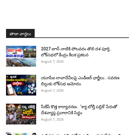
తాజా వార్తలు
2027 జూన్ నాటికి పోలవరం తొలి దశ పూర్తి..
లోక్‌సభలో కేంద్రం కీలక ప్రకటన
August 7, 2026
యూపీఐ లావాదేవీలపై ఎండీఆర్ ఛార్జీలు.. సవరణ
బిల్లుకు లోక్‌సభ ఆమోదం
August 7, 2026
సీజేపీ కొత్త కార్యాచరణ.. ‘క్యా బోల్తీ పబ్లిక్’ పేరుతో
దేశవ్యాప్త ప్రచారానికి సిద్ధం
August 7, 2026