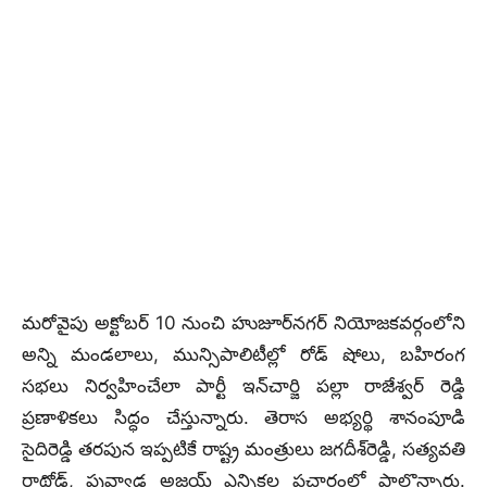
మరోవైపు అక్టోబర్ 10 నుంచి హుజూర్‌నగర్‌ నియోజకవర్గంలోని
అన్ని మండలాలు, మున్సిపాలిటీల్లో రోడ్‌ షోలు, బహిరంగ
సభలు నిర్వహించేలా పార్టీ ఇన్‌చార్జి పల్లా రాజేశ్వర్‌ రెడ్డి
ప్రణాళికలు సిద్ధం చేస్తున్నారు. తెరాస అభ్యర్థి శానంపూడి
సైదిరెడ్డి తరపున ఇప్పటికే రాష్ట్ర మంత్రులు జగదీశ్‌రెడ్డి, సత్యవతి
రాథోడ్, పువ్వాడ అజయ్‌ ఎన్నికల ప్రచారంలో పాల్గొన్నారు.