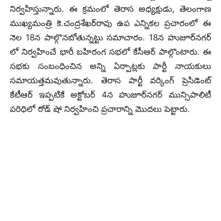
నిర్వహిస్తున్నారు. ఈ క్రమంలో తెరాస అధ్యక్షుడు, తెలంగాణ
ముఖ్యమంత్రి కె.చంద్రశేఖర్‌రావు ఉప ఎన్నికల ప్రచారంలో ఈ
నెల 18న పాల్గొనబోతున్నట్టు సమాచారం. 18న హుజూర్‌నగర్‌
లో నిర్వహించే భారీ బహిరంగ సభలో కేసీఆర్‌ పాల్గొంటారు. ఈ
సభకు సంబంధించిన అన్ని ఏర్పాట్లకు పార్టీ నాయకులు
సమాయత్తమవుతున్నారు. తెరాస పార్టీ వర్కింగ్‌ ప్రెసిడెంట్‌
కేటీఆర్‌ ఇప్పటికే అక్టోబర్ 4న హుజూర్‌నగర్‌ మున్సిపాలిటీ
పరిధిలో రోడ్‌ షో నిర్వహించి ప్రచారాన్ని మొదలు పెట్టారు.