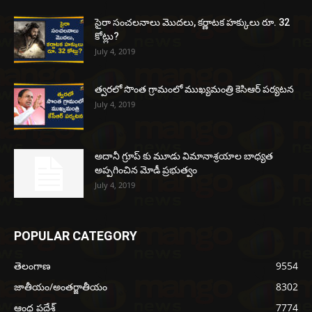
సైరా సంచలనాలు మొదలు, కర్ణాటక హక్కులు రూ. 32
కోట్లు?
July 4, 2019
త్వరలో సొంత గ్రామంలో ముఖ్యమంత్రి కెసిఆర్ పర్యటన
July 4, 2019
అదానీ గ్రూప్ కు మూడు విమానాశ్రయాల బాధ్యత
అప్పగించిన మోడీ ప్రభుత్వం
July 4, 2019
POPULAR CATEGORY
తెలంగాణ
9554
జాతీయం/అంతర్జాతీయం
8302
ఆంధ్ర ప్రదేశ్
7774