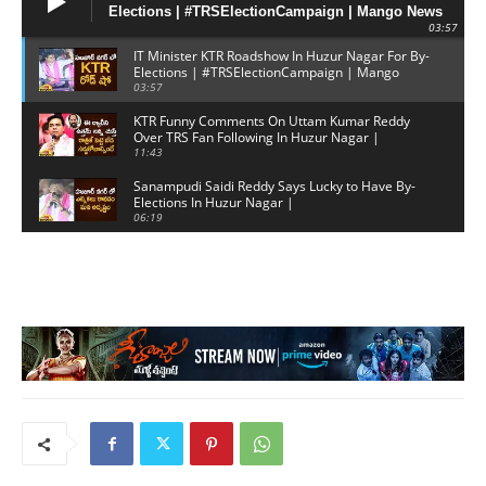
Elections | #TRSElectionCampaign | Mango News
03:57
IT Minister KTR Roadshow In Huzur Nagar For By-
Elections | #TRSElectionCampaign | Mango
News
03:57
KTR Funny Comments On Uttam Kumar Reddy
Over TRS Fan Following In Huzur Nagar |
Telangana Politics
11:43
Sanampudi Saidi Reddy Says Lucky to Have By-
Elections In Huzur Nagar |
#TRSElectionCampaign2019
06:19
Jagadish Reddy Satirical Comments On Uttam
Kumar Over Huzurnagar Development
|Huzurnagar By Polls
08:41