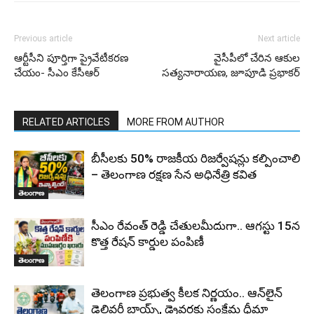
Previous article
Next article
ఆర్టీసీని పూర్తిగా ప్రైవేటీకరణ
వైసీపీలో చేరిన ఆకుల
చేయం- సీఎం కేసీఆర్
సత్యనారాయణ, జూపూడి ప్రభాకర్‌
RELATED ARTICLES
MORE FROM AUTHOR
బీసీలకు 50% రాజకీయ రిజర్వేషన్లు కల్పించాలి
– తెలంగాణ రక్షణ సేన అధినేత్రి కవిత
తెలంగాణ
సీఎం రేవంత్ రెడ్డి చేతులమీదుగా.. ఆగస్టు 15న
కొత్త రేషన్ కార్డుల పంపిణీ
తెలంగాణ
తెలంగాణ ప్రభుత్వ కీలక నిర్ణయం.. ఆన్‌లైన్
డెలివరీ బాయ్స్, డ్రైవర్లకు సంక్షేమ ధీమా