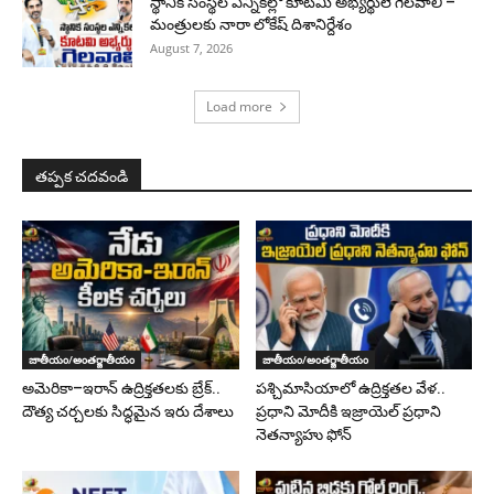
స్థానిక సంస్థల ఎన్నికల్లో కూటమి అభ్యర్థులే గెలవాలి –
మంత్రులకు నారా లోకేష్ దిశానిర్దేశం
August 7, 2026
Load more
తప్పక చదవండి
జాతీయం/అంతర్జాతీయం
జాతీయం/అంతర్జాతీయం
అమెరికా–ఇరాన్ ఉద్రిక్తతలకు బ్రేక్..
పశ్చిమాసియాలో ఉద్రిక్తతల వేళ..
దౌత్య చర్చలకు సిద్ధమైన ఇరు దేశాలు
ప్రధాని మోదీకి ఇజ్రాయెల్ ప్రధాని
నెతన్యాహు ఫోన్