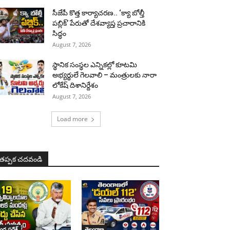
సీజేపీ కొత్త కార్యాచరణ.. ‘క్యా బోల్తీ
పబ్లిక్’ పేరుతో దేశవ్యాప్త ప్రచారానికి
సిద్ధం
August 7, 2026
స్థానిక సంస్థల ఎన్నికల్లో కూటమి
అభ్యర్థులే గెలవాలి – మంత్రులకు నారా
లోకేష్ దిశానిర్దేశం
August 7, 2026
Load more
తప్పక చదవండి
ధ్ర ప్రదేశ్
తెలంగాణ