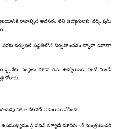
లయానికి రావాల్సిన అవసరం లేని ఉద్యోగులకు ‘వర్క్ ఫ్రమ్
రు.
రకు వర్చువల్ పద్ధతిలోనే నిర్వహించడం ద్వారా రవాణా
్రైవేటు సంస్థలు కూడా తమ ఉద్యోగులకు ఇంటి నుండి
రి కోరారు.
ు
ొదుపు దిశగా కేబినెట్ అడుగులు వేసింది:
 ఉపముఖ్యమంత్రి పవన్ కళ్యాణ్ మాదిరిగానే మంత్రులందరి