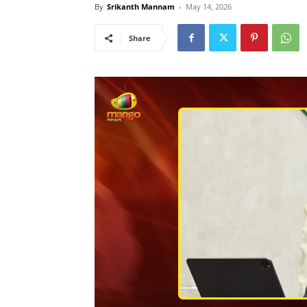
By
Srikanth Mannam
-
May 14, 2026
Share