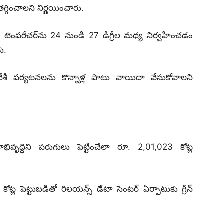
్గించాలని నిర్ణయించారు.
ీ టెంపరేచర్‌ను 24 నుండి 27 డిగ్రీల మధ్య నిర్వహించడం
ు.
 పర్యటనలను కొన్నాళ్ల పాటు వాయిదా వేసుకోవాలని
ాభివృద్ధిని పరుగులు పెట్టించేలా రూ. 2,01,023 కోట్ల
కోట్ల పెట్టుబడితో రిలయన్స్ డేటా సెంటర్ ఏర్పాటుకు గ్రీన్