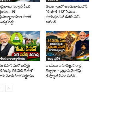
ద్రబాబు సర్కార్ కీలక
తెలంగాణలో అందుబాటులోకి
ర్ణయం.. 19
‘డయల్ 112’ సేవలు..
శ్వవిద్యాలయాల పాలక
ప్రారంభించిన డీజీపీ సీవీ
డళ్ల రద్దు
ఆనంద్
ాతీయం/అంతర్జాతీయం
ఆంధ్ర ప్రదేశ్
ఎం కిసాన్ మరో ఐదేళ్లు
కాయలు కాసే చెట్టుకే రాళ్ల
డిగింపు: కేబినెట్ భేటీలో
దెబ్బలు – ప్రధాని మోదీపై
రధాని మోదీ కీలక నిర్ణయం
డిప్యూటీ సీఎం పవన్...