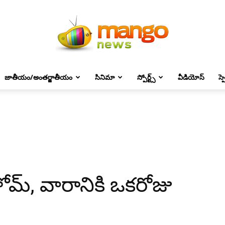
జాతీయం/అంతర్జాతీయం
సినిమా
స్పోర్ట్స్
వీడియోస్
స్
Mango
News
హోమ్, వారానికి ఒకరోజు