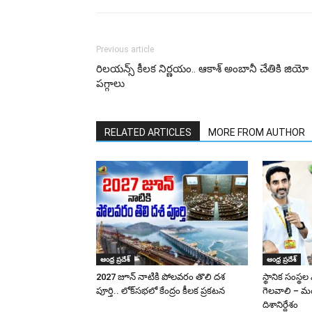
Previous article
రిలయన్స్ కీలక నిర్ణయం.. ఆకాశ్ అంబానీ చేతికి జియో
పగ్గాలు
RELATED ARTICLES
MORE FROM AUTHOR
ఆంధ్ర ప్రదేశ్
ఆంధ్ర ప్రదేశ్
2027 జూన్ నాటికి పోలవరం తొలి దశ
స్థానిక సంస్థల
పూర్తి.. లోక్‌సభలో కేంద్రం కీలక ప్రకటన
గెలవాలి – మం
దిశానిర్దేశం