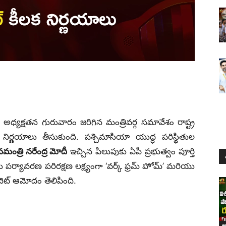
ు
అధ్యక్షతన గురువారం జరిగిన మంత్రివర్గ సమావేశం రాష్ట్ర
నిర్ణయాలు తీసుకుంది. పశ్చిమాసియా యుద్ధ పరిస్థితుల
నమంత్రి నరేంద్ర మోదీ
ఇచ్చిన పిలుపుకు ఏపీ ప్రభుత్వం పూర్తి
 పర్యావరణ పరిరక్షణ లక్ష్యంగా ‘వర్క్ ఫ్రమ్ హోమ్’ మరియు
నెట్ ఆమోదం తెలిపింది.
ఆం