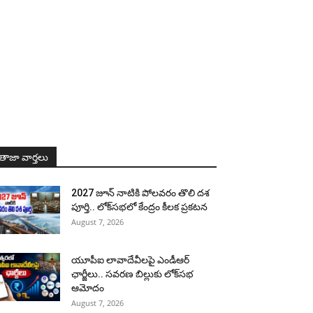
తాజా వార్తలు
2027 జూన్ నాటికి పోలవరం తొలి దశ
పూర్తి.. లోక్‌సభలో కేంద్రం కీలక ప్రకటన
August 7, 2026
యూపీఐ లావాదేవీలపై ఎండీఆర్
ఛార్జీలు.. సవరణ బిల్లుకు లోక్‌సభ
ఆమోదం
August 7, 2026