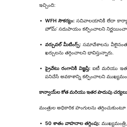
ఇచ్చింది:
WFH సౌకర్యం:
సచివాలయానికి లేదా కార్యా
హోమ్’ సదుపాయం కల్పించాలని నిర్ణయించా
వర్చువల్ మీటింగ్స్:
సమావేశాలను వీలైనంత వ
ఖర్చులను తగ్గించాలని భావిస్తున్నారు.
ప్రైవేటు రంగానికి విజ్ఞప్తి:
ఐటీ మరియు ఇతర ప
పనిచేసే అవకాశాన్ని కల్పించాలని ముఖ్యమంత్
కాన్వాయ్‌ల కోత మరియు ఇతర పొదుపు చర్యల
మంత్రుల అధికారిక హంగులను తగ్గించుకుంటూ ప
50 శాతం వాహనాల తగ్గింపు:
ముఖ్యమంత్రి,