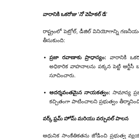
వారానికి ఒకరోజు ‘నో వెహికల్ డే’
రాష్ట్రంలో పెట్రోల్, డీజిల్ వినియోగాన్ని గణనీ
తీసుకుంది:
ప్రజా రవాణాకు ప్రాధాన్యం:
వారానికి ఒక
అధికారిక వాహనాలను పక్కన పెట్టి ఆర్టీసీ బ
సూచించారు.
ఆదర్శవంతమైన నాయకత్వం:
సామాన్య ప్
కచ్చితంగా పాటించాలని ప్రభుత్వం తీర్మానించ
వర్క్ ఫ్రమ్ హోమ్ మరియు వర్చువల్ పాలన
ఆధునిక సాంకేతికతను జోడించి ప్రభుత్వ వ్యయాన్ని