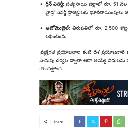
గ్రీన్ ఎనర్జీ:
సత్యసాయి జిల్లాలో రూ. 51 వేల క
హైడ్రో ఎనర్జీ ప్రాజెక్టులకు భూకేటాయింపులు 
ఆటోమొబైల్:
తిరుపతిలో రూ. 2,500 కోట్ల
లభించింది.
‘వ్యక్తిగత ప్రయోజనాల కంటే దేశ ప్రయోజనాలే
పొదుపు చర్యల ద్వారా ఆదా అయ్యే నిధులను రా
యోచిస్తోంది.
Share