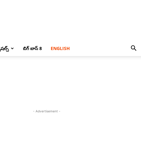
పెషల్స్
బిగ్ బాస్ 8
ENGLISH
- Advertisement -