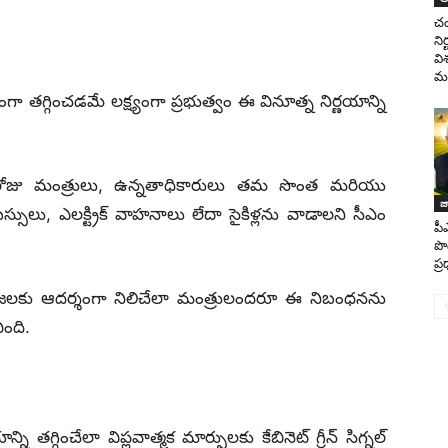
చం
ని
వి
మం
యంగా తగ్గించడమే లక్ష్యంగా ప్రభుత్వం ఈ వినూత్న నిర్ణయాన్ని
రోజు మంత్రులు, ఉన్నతాధికారులు తమ సొంత మరియు
జ
స్సులు, ఎలక్ట్రిక్ వాహనాలు లేదా సైకిళ్లను వాడాలని సీఎం
పీ
పొ
ప్
రజలకు ఆదర్శంగా నిలిచేలా మంత్రులందరూ ఈ నిబంధనను
ింది.
 తగ్గించేలా విప్లవాత్మక మార్పులకు కేబినెట్ గ్రీన్ సిగ్నల్