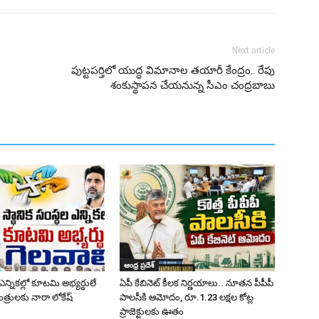
Next article
పుట్టపర్తిలో యుద్ధ విమానాల తయారీ కేంద్రం.. రేపు
శంకుస్థాపన చేయనున్న సీఎం చంద్రబాబు
ఆంధ్ర ప్రదేశ్
 ఎన్నికల్లో కూటమి అభ్యర్థులే
ఏపీ కేబినెట్ కీలక నిర్ణయాలు.. నూతన పీపీపీ
త్రులకు నారా లోకేష్
పాలసీకి ఆమోదం, రూ.1.23 లక్షల కోట్ల
ప్రాజెక్టులకు ఊతం