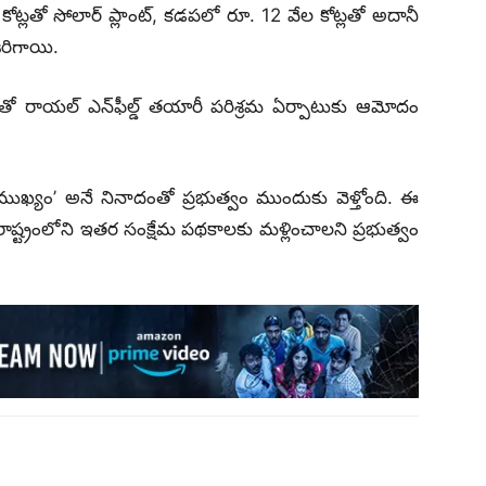
ోట్లతో సోలార్ ప్లాంట్, కడపలో రూ. 12 వేల కోట్లతో అదానీ
జరిగాయి.
తో రాయల్ ఎన్‌ఫీల్డ్ తయారీ పరిశ్రమ ఏర్పాటుకు ఆమోదం
 ముఖ్యం’ అనే నినాదంతో ప్రభుత్వం ముందుకు వెళ్తోంది. ఈ
ష్ట్రంలోని ఇతర సంక్షేమ పథకాలకు మళ్లించాలని ప్రభుత్వం