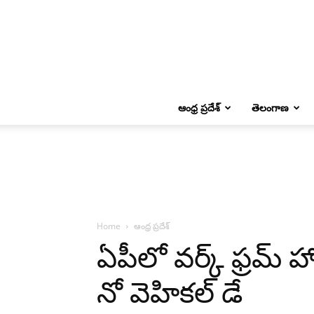
ఆంధ్ర ప్రదేశ్
తెలంగాణ
Home
ఆంధ్ర ప్రదేశ్
ఏపీలో వర్క్ ఫ్రమ్ 
నో వెహికల్ డే