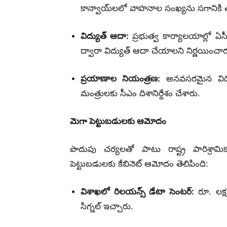
కాన్వాయ్‌లలో వాహనాల సంఖ్యను సగానికి తగ
విద్యుత్ ఆదా:
ప్రభుత్వ కార్యాలయాల్లో ఏస
ద్వారా విద్యుత్ ఆదా చేయాలని నిర్ణయించార
ప్రయాణాల నియంత్రణ:
అనవసరమైన విదేశీ
మంత్రులకు సీఎం దిశానిర్దేశం చేశారు.
మెగా పెట్టుబడులకు ఆమోదం
పొదుపు చర్యలతో పాటు రాష్ట్ర పారిశ్రామిక
పెట్టుబడులకు కేబినెట్ ఆమోదం తెలిపింది:
విశాఖలో రిలయన్స్ డేటా సెంటర్:
రూ. లక్ష 
సిగ్నల్ ఇచ్చారు.