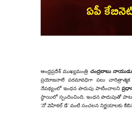
ఆంధ్రప్రదేశ్ ముఖ్యమంత్రి
చంద్రబాబు నాయుడ
ప్రయోజనాలే పరమావధిగా పలు చారిత్రాత్మక 
నేపథ్యంలో ఇంధన పొదుపు పాటించాలని
ప్రధా
స్థాయిలో స్పందించింది. ఇంధన పొదుపుతో పాటు
‘నో వెహికల్ డే’ వంటి సంచలన నిర్ణయాలకు కేబి