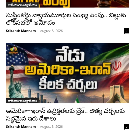
జాతీయం/అంతర్జాతీయం
సుప్రీంకోర్టు న్యాయమూర్తుల సంఖ్య పెంపు.. బిల్లుకు
లోక్‌సభలో ఆమోదం
Srikanth Mannam
-
August 3, 2026
0
జాతీయం/అంతర్జాతీయం
అమెరికా–ఇరాన్ ఉద్రిక్తతలకు బ్రేక్.. దౌత్య చర్చలకు
సిద్ధమైన ఇరు దేశాలు
Srikanth Mannam
-
August 3, 2026
0