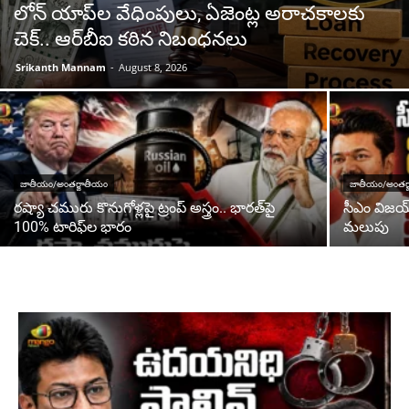
లోన్ యాప్‌ల వేధింపులు, ఏజెంట్ల అరాచకాలకు
చెక్.. ఆర్‌బీఐ కఠిన నిబంధనలు
Srikanth Mannam
-
August 8, 2026
జాతీయం/అంతర్జాతీయం
జాతీయం/అంతర్
రష్యా చమురు కొనుగోళ్లపై ట్రంప్ అస్త్రం.. భారత్‌పై
సీఎం విజయ
100% టారిఫ్‌ల భారం
మలుపు