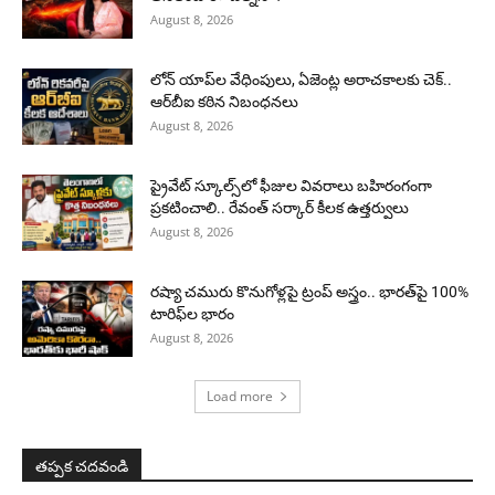
August 8, 2026
లోన్ యాప్‌ల వేధింపులు, ఏజెంట్ల అరాచకాలకు చెక్..
ఆర్‌బీఐ కఠిన నిబంధనలు
August 8, 2026
ప్రైవేట్ స్కూల్స్‌లో ఫీజుల వివరాలు బహిరంగంగా
ప్రకటించాలి.. రేవంత్ సర్కార్ కీలక ఉత్తర్వులు
August 8, 2026
రష్యా చమురు కొనుగోళ్లపై ట్రంప్ అస్త్రం.. భారత్‌పై 100%
టారిఫ్‌ల భారం
August 8, 2026
Load more
తప్పక చదవండి