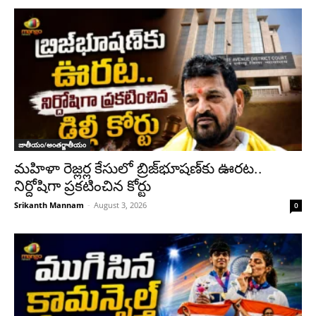
జాతీయం/అంతర్జాతీయం
మహిళా రెజ్లర్ల కేసులో బ్రిజ్‌భూషణ్‌కు ఊరట..
నిర్దోషిగా ప్రకటించిన కోర్టు
Srikanth Mannam
-
August 3, 2026
0