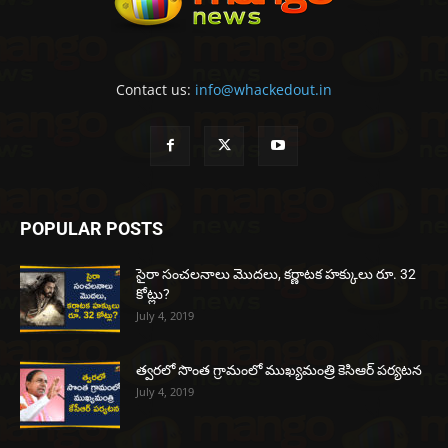
Contact us:
info@whackedout.in
POPULAR POSTS
సైరా సంచలనాలు మొదలు, కర్ణాటక హక్కులు రూ. 32
కోట్లు?
July 4, 2019
త్వరలో సొంత గ్రామంలో ముఖ్యమంత్రి కెసిఆర్ పర్యటన
July 4, 2019