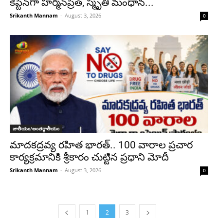
కెప్టెన్‌గా హర్మన్‌ప్రీత్, స్మృతి మంధాన...
Srikanth Mannam
-
August 3, 2026
0
జాతీయం/అంతర్జాతీయం
మాదకద్రవ్య రహిత భారత్.. 100 వారాల ప్రచార
కార్యక్రమానికి శ్రీకారం చుట్టిన ప్రధాని మోదీ
Srikanth Mannam
-
August 3, 2026
0
1
2
3