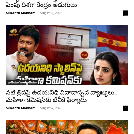
పెంపు దిశగా కేంద్రం అడుగులు
Srikanth Mannam
-
August 4, 2026
0
జాతీయం/అంతర్జాతీయం
నటి త్రిషపై ఉదయనిధి వివాదాస్పద వ్యాఖ్యలు..
మహిళా కమిషన్‌కు టీవీకే ఫిర్యాదు
Srikanth Mannam
-
August 4, 2026
0