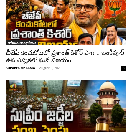
జాతీయం/అంతర్జాతీయం
బీజేపీ కంచుకోటలో ప్రశాంత్ కిశోర్ పాగా.. బంకీపూర్
ఉప ఎన్నికలో ఘన విజయం
Srikanth Mannam
-
August 3, 2026
0