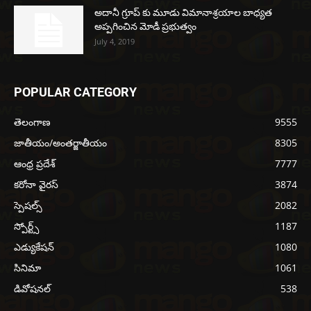
అదానీ గ్రూప్ కు మూడు విమానాశ్రయాల బాధ్యత
అప్పగించిన మోడీ ప్రభుత్వం
July 4, 2019
POPULAR CATEGORY
తెలంగాణ
9555
జాతీయం/అంతర్జాతీయం
8305
ఆంధ్ర ప్రదేశ్
7777
కరోనా వైరస్
3874
స్పెషల్స్
2082
స్పోర్ట్స్
1187
ఎడ్యుకేషన్
1080
సినిమా
1061
డివోషనల్
538