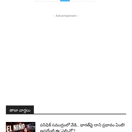
- Advertisement -
తాజా వార్తలు
పసిఫిక్ సముద్రంలో వేడి… భారత్‌పై దాని ప్రభావం ఏంటి!
అసలేంటి ఈ ‘ఎల్నినో’?