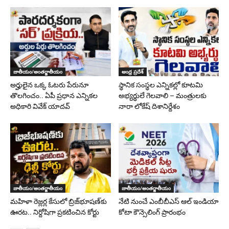
జాతీయం/అంతర్జాతీయం
ఆంధ్ర ప్రదేశ్
అర్హులైన ఒక్క ఓటరు పేరునూ
స్థానిక సంస్థల ఎన్నికల్లో కూటమి
తొలగించం.. ఏపీ ప్రధాన ఎన్నికల
అభ్యర్థులే గెలవాలి – మంత్రులకు
అధికారి వివేక్ యాదవ్
నారా లోకేష్ దిశానిర్దేశం
జాతీయం/అంతర్జాతీయం
జాతీయం/అంతర్జాతీయం
మహిళా రెజ్లర్ల కేసులో బ్రిజ్‌భూషణ్‌కు
నేటి నుంచే ఎంబీబీఎస్ ఆల్ ఇండియా
ఊరట.. నిర్దోషిగా ప్రకటించిన కోర్టు
కోటా కౌన్సెలింగ్ ప్రారంభం