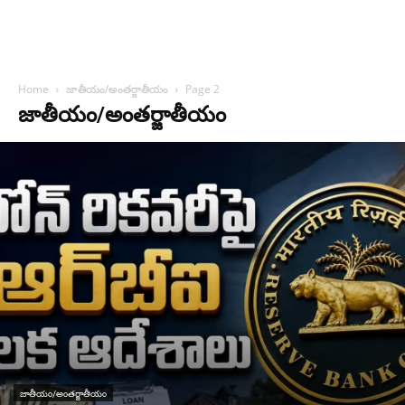
Home
జాతీయం/అంతర్జాతీయం
Page 2
జాతీయం/అంతర్జాతీయం
జాతీయం/అంతర్జాతీయం