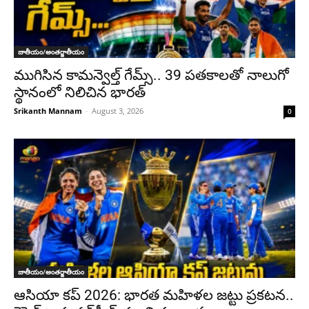
జాతీయం/అంతర్జాతీయం
ముగిసిన కామన్వెల్త్ గేమ్స్‌.. 39 పతకాలతో నాలుగో
స్థానంలో నిలిచిన భారత్
Srikanth Mannam
-
August 3, 2026
0
జాతీయం/అంతర్జాతీయం
ఆసియా కప్ 2026: భారత మహిళల జట్టు ప్రకటన..