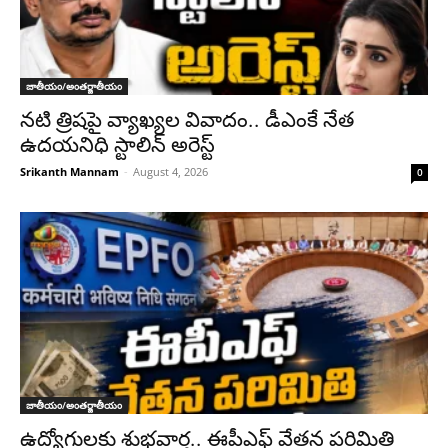
జాతీయం/అంతర్జాతీయం
నటి త్రిషపై వ్యాఖ్యల వివాదం.. డీఎంకే నేత
ఉదయనిధి స్టాలిన్‌ అరెస్ట్
Srikanth Mannam
-
August 4, 2026
0
జాతీయం/అంతర్జాతీయం
ఉద్యోగులకు శుభవార్త.. ఈపీఎఫ్‌ వేతన పరిమితి