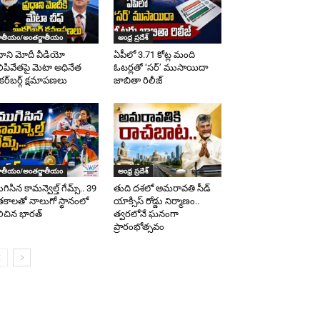
ాతీయం/అంతర్జాతీయం
ఆంధ్ర ప్రదేశ్
రధాని మోదీ వీడియో
ఏపీలో 3.71 కోట్ల మంది
లిపివేతపై మెటా అధినేత
ఓటర్లతో ‘సర్‌’ ముసాయిదా
కర్‌బర్గ్‌ క్షమాపణలు
జాబితా రిలీజ్
ాతీయం/అంతర్జాతీయం
ఆంధ్ర ప్రదేశ్
ిసిన కామన్వెల్త్ గేమ్స్‌.. 39
తుది దశలో అమరావతి సీడ్
కాలతో నాలుగో స్థానంలో
యాక్సిస్ రోడ్డు నిర్మాణం..
లిచిన భారత్
త్వరలోనే ఘనంగా
ప్రారంభోత్సవం