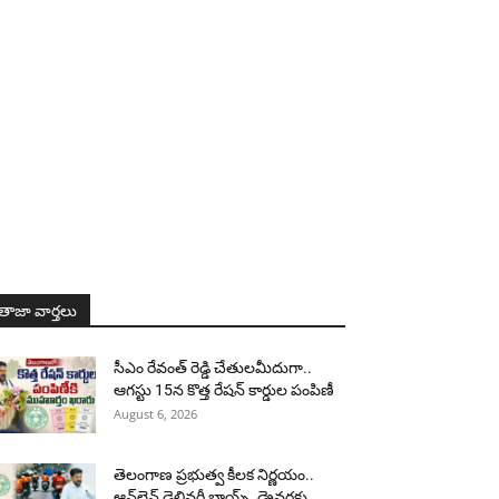
తాజా వార్తలు
సీఎం రేవంత్ రెడ్డి చేతులమీదుగా..
ఆగస్టు 15న కొత్త రేషన్ కార్డుల పంపిణీ
August 6, 2026
తెలంగాణ ప్రభుత్వ కీలక నిర్ణయం..
ఆన్‌లైన్ డెలివరీ బాయ్స్, డ్రైవర్లకు