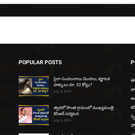
POPULAR POSTS
P
సైరా సంచలనాలు మొదలు, కర్ణాటక
త
హక్కులు రూ. 32 కోట్లు?
జ
July 4, 2019
ఆంధ
కర
త్వరలో సొంత గ్రామంలో ముఖ్యమంత్రి
కెసిఆర్ పర్యటన
స్ప
July 4, 2019
స్ప
ఎడ