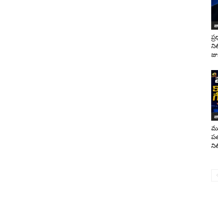
జ
ప్
ని
జు
జ
ముగ
పత
ని