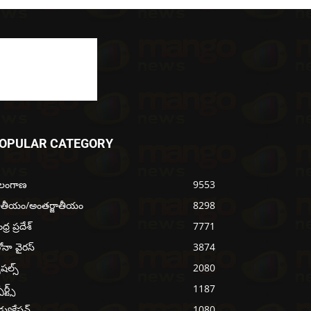
OPULAR CATEGORY
ెలంగాణ
9553
ాతీయం/అంతర్జాతీయం
8298
్ర ప్రదేశ్
7771
ోనా వైరస్
3874
ెషల్స్
2080
ోర్ట్స్
1187
్యుకేషన్
1080