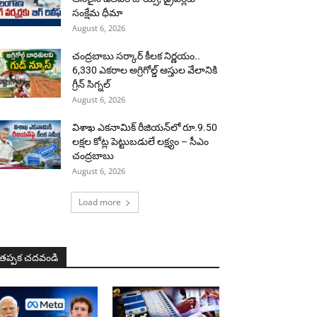
సంక్షేమ ధీమా
August 6, 2026
చంద్రబాబు సర్కార్ కీలక నిర్ణయం..
6,330 ఎకరాల అగ్రిగోల్డ్ ఆస్తుల వేలానికి
గ్రీన్ సిగ్నల్
August 6, 2026
విశాఖ ఎకనామిక్ రీజియన్‌లో రూ.9.50
లక్షల కోట్ల పెట్టుబడులే లక్ష్యం – సీఎం
చంద్రబాబు
August 6, 2026
Load more
తప్పక చదవండి