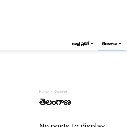
ఆంధ్ర ప్రదేశ్
తెలంగాణ
Home
తెలంగాణ
తెలంగాణ
No posts to display