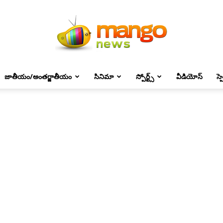
జాతీయం/అంతర్జాతీయం
సినిమా
స్పోర్ట్స్
వీడియోస్
స్
Mango
News