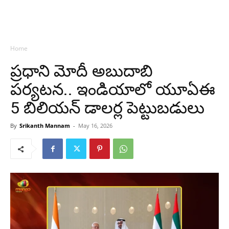
Home
ప్రధాని మోదీ అబుదాబి
పర్యటన.. ఇండియాలో యూఏఈ
5 బిలియన్ డాలర్ల పెట్టుబడులు
By
Srikanth Mannam
-
May 16, 2026