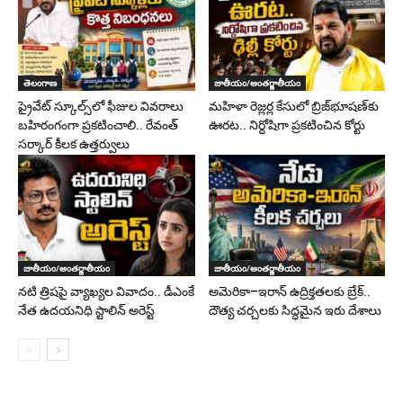
తెలంగాణ
జాతీయం/అంతర్జాతీయం
ప్రైవేట్ స్కూల్స్‌లో ఫీజుల వివరాలు
మహిళా రెజ్లర్ల కేసులో బ్రిజ్‌భూషణ్‌కు
బహిరంగంగా ప్రకటించాలి.. రేవంత్
ఊరట.. నిర్దోషిగా ప్రకటించిన కోర్టు
సర్కార్ కీలక ఉత్తర్వులు
జాతీయం/అంతర్జాతీయం
జాతీయం/అంతర్జాతీయం
నటి త్రిషపై వ్యాఖ్యల వివాదం.. డీఎంకే
అమెరికా–ఇరాన్ ఉద్రిక్తతలకు బ్రేక్..
నేత ఉదయనిధి స్టాలిన్‌ అరెస్ట్
దౌత్య చర్చలకు సిద్ధమైన ఇరు దేశాలు