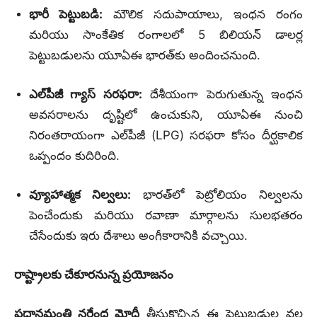
భారీ పెట్టుబడి:
మౌలిక సదుపాయాలు, ఇంధన రంగం
మరియు సాంకేతిక రంగాలలో 5 బిలియన్ డాలర్ల
పెట్టుబడులను యూఏఈ భారత్‌కు అందించనుంది.
ఎల్‌పీజీ గ్యాస్ సరఫరా:
దేశీయంగా పెరుగుతున్న ఇంధన
అవసరాలను దృష్టిలో ఉంచుకుని, యూఏఈ నుంచి
నిరంతరాయంగా ఎల్‌పీజీ (LPG) సరఫరా కోసం దీర్ఘకాలిక
ఒప్పందం కుదిరింది.
వ్యూహాత్మక నిల్వలు:
భారత్‌లో పెట్రోలియం నిల్వలను
పెంచేందుకు మరియు రవాణా మార్గాలను సులభతరం
చేసేందుకు ఇరు దేశాలు అంగీకారానికి వచ్చాయి.
రాష్ట్రాలకు చేకూరనున్న ప్రయోజనం
ప్రధానమంత్రి నరేంద్ర మోదీ
తీసుకొచ్చిన ఈ పెట్టుబడుల వల్ల