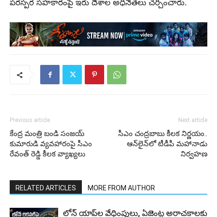
పరస్పర సహకారంపై ఇరు దేశాల అధినేతలు చర్చించారు.
Previous article
Next article
కేంద్ర మంత్రి బండి సంజయ్‌
సీఎం చంద్రబాబు కీలక నిర్ణయం..
కుమారుడి వ్యవహారంపై సీఎం
ఆన్‌లైన్‌లో టీడీపీ మహానాడు
రేవంత్ రెడ్డి కీలక వ్యాఖ్యలు
నిర్వహణ
RELATED ARTICLES
MORE FROM AUTHOR
లోన్ యాప్‌ల వేధింపులు, ఏజెంట్ల అరాచకాలకు