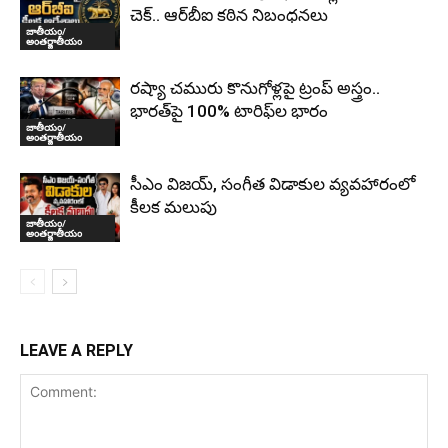
చెక్.. ఆర్‌బీఐ కఠిన నిబంధనలు
జాతీయం/
అంతర్జాతీయం
రష్యా చమురు కొనుగోళ్లపై ట్రంప్ అస్త్రం..
భారత్‌పై 100% టారిఫ్‌ల భారం
జాతీయం/
అంతర్జాతీయం
సీఎం విజయ్, సంగీత విడాకుల వ్యవహారంలో
కీలక మలుపు
జాతీయం/
అంతర్జాతీయం
LEAVE A REPLY