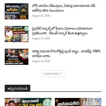
లోన్ యాప్‌ల వేధింపులు, ఏజెంట్ల అరాచకాలకు చెక్..
ఆర్‌బీఐ కఠిన నిబంధనలు
August 8, 2026
ప్రైవేట్ స్కూల్స్‌లో ఫీజుల వివరాలు బహిరంగంగా
ప్రకటించాలి.. రేవంత్ సర్కార్ కీలక ఉత్తర్వులు
August 8, 2026
రష్యా చమురు కొనుగోళ్లపై ట్రంప్ అస్త్రం.. భారత్‌పై 100%
టారిఫ్‌ల భారం
August 8, 2026
Load more
తప్పక చదవండి