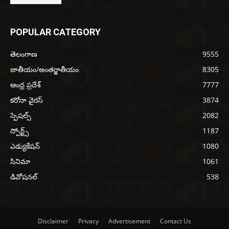
POPULAR CATEGORY
తెలంగాణ
9555
జాతీయం/అంతర్జాతీయం
8305
ఆంధ్ర ప్రదేశ్
7777
కరోనా వైరస్
3874
స్పెషల్స్
2082
స్పోర్ట్స్
1187
ఎడ్యుకేషన్
1080
సినిమా
1061
డివోషనల్
538
Disclaimer
Privacy
Advertisement
Contact Us