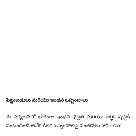
పెట్టుబడులు మరియు ఇంధన ఒప్పందాలు
ఈ పర్యటనలో భాగంగా ఇంధన భద్రత మరియు ఆర్థిక వృద్ధికి
సంబంధించి అనేక కీలక ఒప్పందాలపై సంతకాలు జరిగాయి: