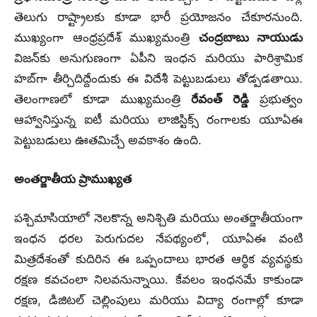
తెలుగు రాష్ట్రాలకు కూడా భారీ ప్రయోజనం చేకూరనుంది.
ముఖ్యంగా ఆంధ్రప్రదేశ్ ముఖ్యమంత్రి
చంద్రబాబు నాయుడు
విజన్‌కు అనుగుణంగా ఏపీని ఇంధన మరియు పారిశ్రామిక
హబ్‌గా తీర్చిదిద్దేందుకు ఈ విదేశీ పెట్టుబడులు తోడ్పడతాయి.
తెలంగాణలో కూడా ముఖ్యమంత్రి
రేవంత్ రెడ్డి
ప్రభుత్వం
ఆహ్వానిస్తున్న ఐటీ మరియు లాజిస్టిక్స్ రంగాలకు యూఏఈ
పెట్టుబడులు ఊతమిచ్చే అవకాశం ఉంది.
అంతర్జాతీయ ప్రాముఖ్యత
పశ్చిమాసియాలో నెలకొన్న అనిశ్చితి మరియు అంతర్జాతీయంగా
ఇంధన ధరల పెరుగుదల నేపథ్యంలో, యూఏఈ వంటి
మిత్రదేశంతో కుదిరిన ఈ ఒప్పందాలు భారత ఆర్థిక వ్యవస్థకు
రక్షణ కవచంలా నిలవనున్నాయి. కేవలం ఇంధనమే కాకుండా
రక్షణ, డిజిటల్ చెల్లింపులు మరియు విద్యా రంగాల్లో కూడా