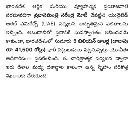
భారతదేశ ఆర్థిక మరియు వ్యూహాత్మక ప్రయోజనాలే
పరమావధిగా
ప్రధానమంత్రి నరేంద్ర మోదీ
చేపట్టిన యునైటెడ్
అరబ్ ఎమిరేట్స్ (UAE) పర్యటన అద్భుతమైన ఫలితాలను
ఇచ్చింది. అబుదాబిలో ప్రధానికి ఘనస్వాగతం లభించడమే
కాకుండా, భారతదేశంలో సుమారు
5 బిలియన్ డాలర్ల (దాదాపు
రూ. 41,500 కోట్లు)
భారీ పెట్టుబడులు పెట్టనున్నట్లు యూఏఈ
అధికారికంగా ప్రకటించింది. ఈ చారిత్రాత్మక పర్యటన ద్వారా
ఇరు దేశాల మధ్య దశాబ్దాల కాలంగా ఉన్న స్నేహం సరికొత్త
శిఖరాలకు చేరుకుంది.