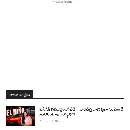
- Advertisement -
తాజా వార్తలు
పసిఫిక్ సముద్రంలో వేడి… భారత్‌పై దాని ప్రభావం ఏంటి!
అసలేంటి ఈ ‘ఎల్నినో’?
August 8, 2026