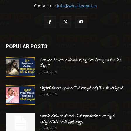
Contact us:
info@whackedout.in
POPULAR POSTS
సైరా సంచలనాలు మొదలు, కర్ణాటక హక్కులు రూ. 32
కోట్లు?
July 4, 2019
త్వరలో సొంత గ్రామంలో ముఖ్యమంత్రి కెసిఆర్ పర్యటన
July 4, 2019
అదానీ గ్రూప్ కు మూడు విమానాశ్రయాల బాధ్యత
అప్పగించిన మోడీ ప్రభుత్వం
July 4, 2019