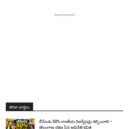
- Advertisement -
తాజా వార్తలు
బీసీలకు 50% రాజకీయ రిజర్వేషన్లు కల్పించాలి –
తెలంగాణ రక్షణ సేన అధినేత్రి కవిత