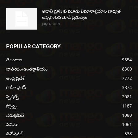
అదానీ గ్రూప్ కు మూడు విమానాశ్రయాల బాధ్యత
అప్పగించిన మోడీ ప్రభుత్వం
July 4, 2019
POPULAR CATEGORY
తెలంగాణ
9554
జాతీయం/అంతర్జాతీయం
8300
ఆంధ్ర ప్రదేశ్
7772
కరోనా వైరస్
3874
స్పెషల్స్
2081
స్పోర్ట్స్
1187
ఎడ్యుకేషన్
1080
సినిమా
1061
డివోషనల్
538