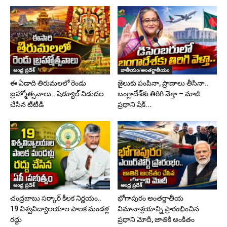
ఆంధ్ర ప్రదేశ్
జాతీయం/అంతర్జాతీయం
ఈ ఏడాది తిరుమలలో రెండు
జైలుకు పంపినా, ప్రాణాలు తీసినా..
బ్రహ్మోత్సవాలు.. షెడ్యూల్ విడుదల
బంగ్లాదేశ్‌కు తిరిగి వెళ్తా – మాజీ
చేసిన టీటీడీ
ప్రధాని షేక్...
ఆంధ్ర ప్రదేశ్
ఆంధ్ర ప్రదేశ్
చంద్రబాబు సర్కార్ కీలక నిర్ణయం..
భోగాపురం అంతర్జాతీయ
19 విశ్వవిద్యాలయాల పాలక మండళ్ల
విమానాశ్రయాన్ని ప్రారంభించిన
రద్దు
ప్రధాని మోదీ, జాతికి అంకితం