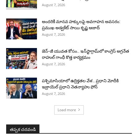
August 7, 2026
అందరికీ మానవ హక్కులపై అవగాహన అవసరం:
ప్రముఖ అడ్వకేట్ సాయి కృష్ణ ఆజాద్
August 7, 2026
జెన్-జీ యువత కోసం.. ఇన్‌స్టాగ్రామ్‌లో కాంగ్రెస్ అగ్రనేత
రాహుల్ గాంధీ కొత్త కార్యక్రమం
August 7, 2026
పశ్చిమాసియాలో ఉద్రిక్తతల వేళ.. ప్రధాని మోదీకి
ఇజ్రాయెల్ ప్రధాని నెతన్యాహు ఫోన్
August 7, 2026
Load more
తప్పక చదవండి