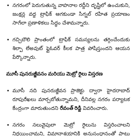
నగరంలో పెరుగుతున్న వాహనాల రద్దీని దృష్టిలో ఉంచుకుని,
జంక్షన్ల వద్ద ట్రాఫిక్ ఆగకుండా సిగ్నల్ రహిత ప్రయాణం
సాగేలా ప్రణాళికలు సిద్ధం చేశామన్నారు.
గచ్చిబౌలి ప్రాంతంలో ట్రాఫిక్ సమస్యలను తగ్గించేందుకు
శిల్పా లేఅవుట్ ఫ్లైఓవర్ కీలక పాత్ర పోషిస్తుందని ఆయన
పేర్కొన్నారు.
మూసీ పునరుజ్జీవనం మరియు మెట్రో రైలు విస్తరణ
మూసీ నది పునరుజ్జీవన ప్రాజెక్టు ద్వారా హైదరాబాద్
రూపురేఖలు మార్చబోతున్నామని, దీనివల్ల నగరం పర్యాటక
కేంద్రంగా మారుతుందని
రేవంత్ రెడ్డి
వివరించారు.
నగరం నలువైపులా మెట్రో రైలును విస్తరించాలని
నిర్ణయించామని, విమానాశ్రయానికి అనుసంధానంతో పాటు