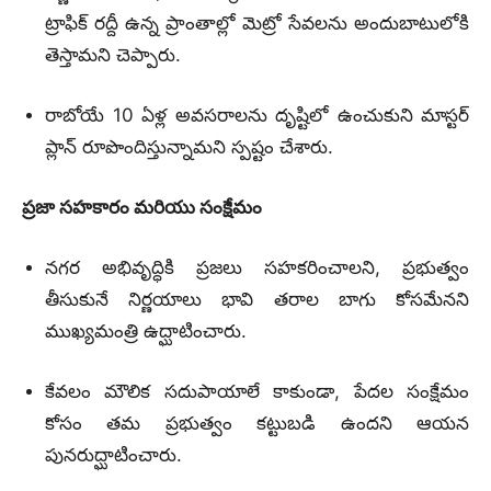
ట్రాఫిక్ రద్దీ ఉన్న ప్రాంతాల్లో మెట్రో సేవలను అందుబాటులోకి
తెస్తామని చెప్పారు.
రాబోయే 10 ఏళ్ల అవసరాలను దృష్టిలో ఉంచుకుని మాస్టర్
ప్లాన్ రూపొందిస్తున్నామని స్పష్టం చేశారు.
ప్రజా సహకారం మరియు సంక్షేమం
నగర అభివృద్ధికి ప్రజలు సహకరించాలని, ప్రభుత్వం
తీసుకునే నిర్ణయాలు భావి తరాల బాగు కోసమేనని
ముఖ్యమంత్రి ఉద్ఘాటించారు.
కేవలం మౌలిక సదుపాయాలే కాకుండా, పేదల సంక్షేమం
కోసం తమ ప్రభుత్వం కట్టుబడి ఉందని ఆయన
పునరుద్ఘాటించారు.