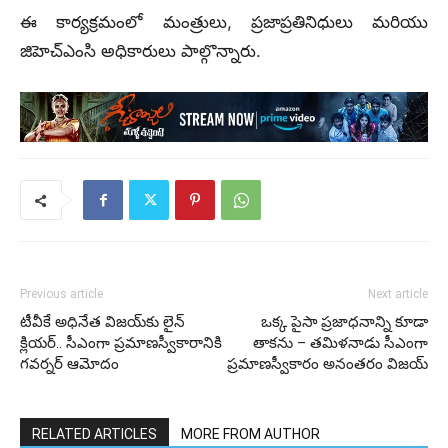
ఈ కార్యక్రమంలో మంత్రులు, ప్రజాప్రతినిధులు మరియు
జిహెచ్ఎంసి అధికారులు పాల్గొన్నారు.
Previous article
Next article
టీవీకే అధినేత విజయ్‌కు లైన్
ఒక్క పైసా ప్రజాధనాన్ని కూడా
క్లియర్.. సీఎంగా ప్రమాణస్వీకారానికి
తాకను – తమిళనాడు సీఎంగా
గవర్నర్ ఆమోదం
ప్రమాణస్వీకారం అనంతరం విజయ్
RELATED ARTICLES
MORE FROM AUTHOR