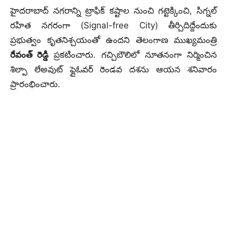
హైదరాబాద్ నగరాన్ని ట్రాఫిక్ కష్టాల నుంచి గట్టెక్కించి, సిగ్నల్
రహిత నగరంగా (Signal-free City) తీర్చిదిద్దేందుకు
ప్రభుత్వం కృతనిశ్చయంతో ఉందని తెలంగాణ ముఖ్యమంత్రి
రేవంత్ రెడ్డి
ప్రకటించారు. గచ్చిబౌలిలో నూతనంగా నిర్మించిన
శిల్పా లేఅవుట్ ఫ్లైఓవర్ రెండవ దశను ఆయన శనివారం
ప్రారంభించారు.