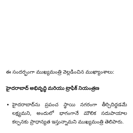
ఈ సందర్భంగా ముఖ్యమంత్రి వెల్లడించిన ముఖ్యాంశాలు:
హైదరాబాద్ అభివృద్ధి మరియు ట్రాఫిక్ నియంత్రణ
హైదరాబాద్‌ను ప్రపంచ స్థాయి నగరంగా తీర్చిదిద్దడమే
లక్ష్యమని, అందులో భాగంగానే మౌలిక సదుపాయాల
కల్పనకు ప్రాధాన్యత ఇస్తున్నామని ముఖ్యమంత్రి తెలిపారు.