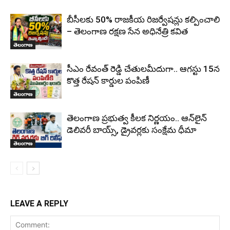
బీసీలకు 50% రాజకీయ రిజర్వేషన్లు కల్పించాలి
– తెలంగాణ రక్షణ సేన అధినేత్రి కవిత
తెలంగాణ
సీఎం రేవంత్ రెడ్డి చేతులమీదుగా.. ఆగస్టు 15న
కొత్త రేషన్ కార్డుల పంపిణీ
తెలంగాణ
తెలంగాణ ప్రభుత్వ కీలక నిర్ణయం.. ఆన్‌లైన్
డెలివరీ బాయ్స్, డ్రైవర్లకు సంక్షేమ ధీమా
తెలంగాణ
LEAVE A REPLY