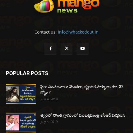
Contact us:
info@whackedout.in
POPULAR POSTS
సైరా సంచలనాలు మొదలు, కర్ణాటక హక్కులు రూ. 32
కోట్లు?
July 4, 2019
త్వరలో సొంత గ్రామంలో ముఖ్యమంత్రి కెసిఆర్ పర్యటన
July 4, 2019