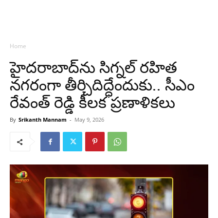
Home
హైదరాబాద్‌ను సిగ్నల్ రహిత
నగరంగా తీర్చిదిద్ధేందుకు.. సీఎం
రేవంత్ రెడ్డి కీలక ప్రణాళికలు
By
Srikanth Mannam
-
May 9, 2026