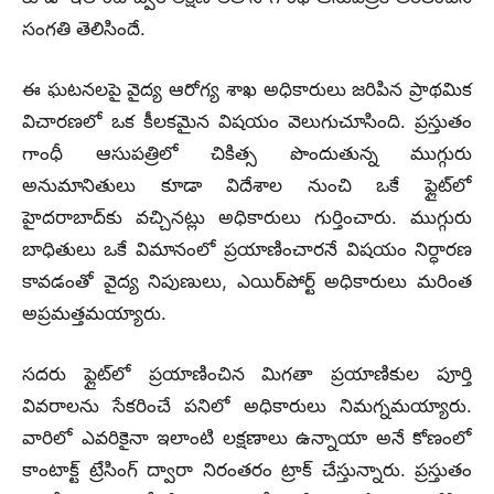
సంగతి తెలిసిందే.
ఈ ఘటనలపై వైద్య ఆరోగ్య శాఖ అధికారులు జరిపిన ప్రాథమిక
విచారణలో ఒక కీలకమైన విషయం వెలుగుచూసింది. ప్రస్తుతం
గాంధీ ఆసుపత్రిలో చికిత్స పొందుతున్న ముగ్గురు
అనుమానితులు కూడా విదేశాల నుంచి ఒకే ఫ్లైట్‌లో
హైదరాబాద్‌కు వచ్చినట్లు అధికారులు గుర్తించారు. ముగ్గురు
బాధితులు ఒకే విమానంలో ప్రయాణించారనే విషయం నిర్ధారణ
కావడంతో వైద్య నిపుణులు, ఎయిర్‌పోర్ట్ అధికారులు మరింత
అప్రమత్తమయ్యారు.
సదరు ఫ్లైట్‌లో ప్రయాణించిన మిగతా ప్రయాణికుల పూర్తి
వివరాలను సేకరించే పనిలో అధికారులు నిమగ్నమయ్యారు.
వారిలో ఎవరికైనా ఇలాంటి లక్షణాలు ఉన్నాయా అనే కోణంలో
కాంటాక్ట్ ట్రేసింగ్ ద్వారా నిరంతరం ట్రాక్ చేస్తున్నారు. ప్రస్తుతం