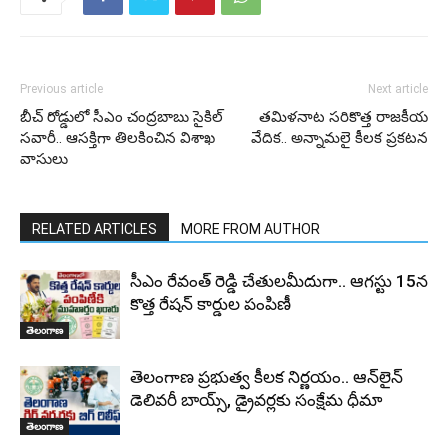
Previous article
Next article
బీచ్ రోడ్డులో సీఎం చంద్రబాబు సైకిల్
తమిళనాట సరికొత్త రాజకీయ
సవారీ.. ఆసక్తిగా తిలకించిన విశాఖ
వేదిక.. అన్నామలై కీలక ప్రకటన
వాసులు
RELATED ARTICLES
MORE FROM AUTHOR
సీఎం రేవంత్ రెడ్డి చేతులమీదుగా.. ఆగస్టు 15న
కొత్త రేషన్ కార్డుల పంపిణీ
తెలంగాణ
తెలంగాణ ప్రభుత్వ కీలక నిర్ణయం.. ఆన్‌లైన్
డెలివరీ బాయ్స్, డ్రైవర్లకు సంక్షేమ ధీమా
తెలంగాణ