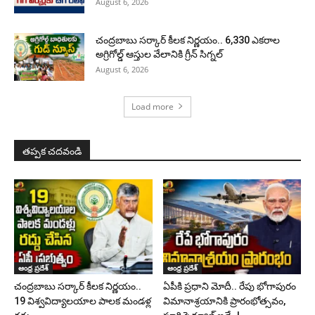
August 6, 2026
చంద్రబాబు సర్కార్ కీలక నిర్ణయం.. 6,330 ఎకరాల
అగ్రిగోల్డ్ ఆస్తుల వేలానికి గ్రీన్ సిగ్నల్
August 6, 2026
Load more
తప్పక చదవండి
ఆంధ్ర ప్రదేశ్
ఆంధ్ర ప్రదేశ్
చంద్రబాబు సర్కార్ కీలక నిర్ణయం..
ఏపీకి ప్రధాని మోదీ.. రేపు భోగాపురం
19 విశ్వవిద్యాలయాల పాలక మండళ్ల
విమానాశ్రయానికి ప్రారంభోత్సవం,