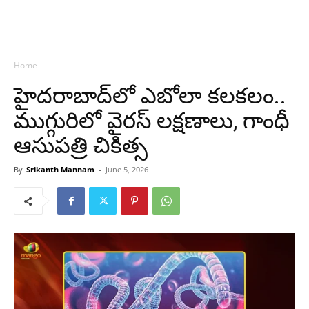
Home
హైదరాబాద్‌లో ఎబోలా కలకలం..
ముగ్గురిలో వైరస్ లక్షణాలు, గాంధీ
ఆసుపత్రి చికిత్స
By
Srikanth Mannam
-
June 5, 2026