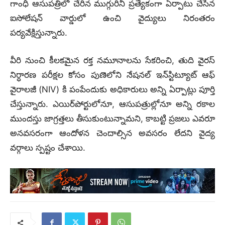
గాంధీ ఆసుపత్రిలో చేరిన ముగ్గురినీ ప్రత్యేకంగా ఏర్పాటు చేసిన
ఐసోలేషన్ వార్డులో ఉంచి వైద్యులు నిరంతరం
పర్యవేక్షిస్తున్నారు.
వీరి నుంచి కీలకమైన రక్త నమూనాలను సేకరించి, తుది వైరస్
నిర్ధారణ పరీక్షల కోసం పుణెలోని నేషనల్ ఇన్‌స్టిట్యూట్ ఆఫ్
వైరాలజీ (NIV) కి పంపేందుకు అధికారులు అన్ని ఏర్పాట్లు పూర్తి
చేస్తున్నారు. ఎయిర్‌పోర్టులోనూ, ఆసుపత్రుల్లోనూ అన్ని రకాల
ముందస్తు జాగ్రత్తలు తీసుకుంటున్నామని, కాబట్టి ప్రజలు ఎవరూ
అనవసరంగా ఆందోళన చెందాల్సిన అవసరం లేదని వైద్య
వర్గాలు స్పష్టం చేశాయి.