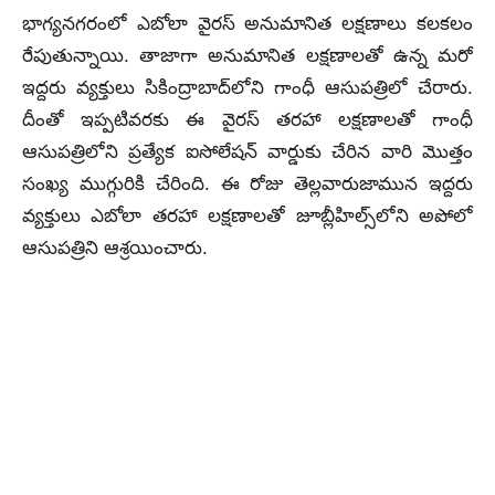
భాగ్యనగరంలో ఎబోలా వైరస్ అనుమానిత లక్షణాలు కలకలం
రేపుతున్నాయి.
తాజాగా అనుమానిత లక్షణాలతో ఉన్న మరో
ఇద్దరు వ్యక్తులు సికింద్రాబాద్‌లోని గాంధీ ఆసుపత్రిలో చేరారు.
దీంతో ఇప్పటివరకు ఈ వైరస్ తరహా లక్షణాలతో గాంధీ
ఆసుపత్రిలోని ప్రత్యేక ఐసోలేషన్ వార్డుకు చేరిన వారి మొత్తం
సంఖ్య ముగ్గురికి చేరింది. ఈ రోజు తెల్లవారుజామున ఇద్దరు
వ్యక్తులు ఎబోలా తరహా లక్షణాలతో జూబ్లీహిల్స్‌లోని అపోలో
ఆసుపత్రిని ఆశ్రయించారు.