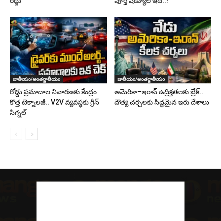
రద్దు
పూర్తి షెడ్యూల్ ఇదే..!
జాతీయం/అంతర్జాతీయం
జాతీయం/అంతర్జాతీయం
రోడ్డు ప్రమాదాల నివారణకు కేంద్రం
అమెరికా–ఇరాన్ ఉద్రిక్తతలకు బ్రేక్..
కొత్త టెక్నాలజీ.. V2V వ్యవస్థకు గ్రీన్
దౌత్య చర్చలకు సిద్ధమైన ఇరు దేశాలు
సిగ్నల్