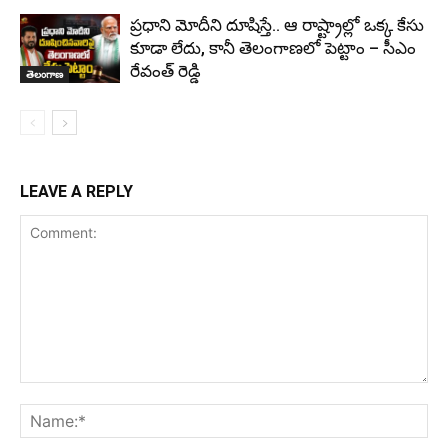
ప్రధాని మోదీని దూషిస్తే.. ఆ రాష్ట్రాల్లో ఒక్క కేసు
కూడా లేదు, కానీ తెలంగాణలో పెట్టాం – సీఎం
రేవంత్ రెడ్డి
తెలంగాణ
LEAVE A REPLY