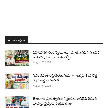
తాజా వార్తలు
ఏపీ కేబినెట్ కీలక నిర్ణయాలు.. నూతన పీపీపీ పాలసీకి
ఆమోదం, రూ.1.23 లక్షల కోట్ల...
August 7, 2026
సీఎం రేవంత్ రెడ్డి చేతులమీదుగా.. ఆగస్టు 15న కొత్త
రేషన్ కార్డుల పంపిణీ
August 6, 2026
తెలంగాణ ప్రభుత్వ కీలక నిర్ణయం.. ఆన్‌లైన్ డెలివరీ
బాయ్స్, డ్రైవర్లకు సంక్షేమ ధీమా