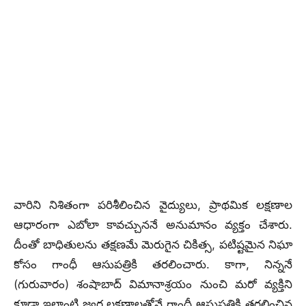
వారిని నిశితంగా పరిశీలించిన వైద్యులు, ప్రాథమిక లక్షణాల
ఆధారంగా ఎబోలా కావచ్చుననే అనుమానం వ్యక్తం చేశారు.
దీంతో బాధితులను తక్షణమే మెరుగైన చికిత్స, పటిష్టమైన నిఘా
కోసం గాంధీ ఆసుపత్రికి తరలించారు.
కాగా, నిన్ననే
(గురువారం) శంషాబాద్‌ విమానాశ్రయం నుంచి మరో వ్యక్తిని
కూడా ఇలాంటి జ్వర లక్షణాలతోనే గాంధీ ఆసుపత్రికి తరలించిన