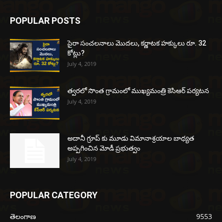
POPULAR POSTS
సైరా సంచలనాలు మొదలు, కర్ణాటక హక్కులు రూ. 32
కోట్లు?
July 4, 2019
త్వరలో సొంత గ్రామంలో ముఖ్యమంత్రి కెసిఆర్ పర్యటన
July 4, 2019
అదానీ గ్రూప్ కు మూడు విమానాశ్రయాల బాధ్యత
అప్పగించిన మోడీ ప్రభుత్వం
July 4, 2019
POPULAR CATEGORY
తెలంగాణ
9553