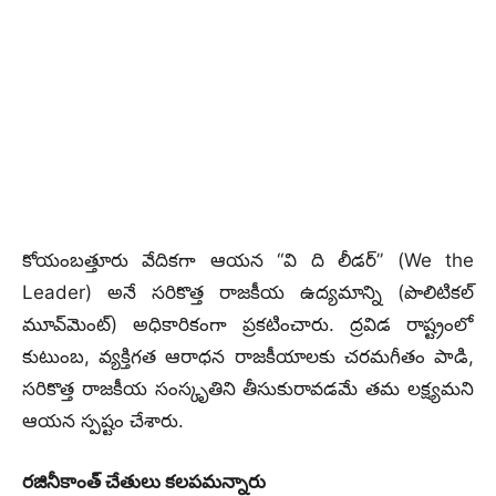
కోయంబత్తూరు వేదికగా ఆయన “వి ది లీడర్” (We the
Leader) అనే సరికొత్త రాజకీయ ఉద్యమాన్ని (పొలిటికల్
మూవ్‌మెంట్) అధికారికంగా ప్రకటించారు.
ద్రవిడ రాష్ట్రంలో
కుటుంబ, వ్యక్తిగత ఆరాధన రాజకీయాలకు చరమగీతం పాడి,
సరికొత్త రాజకీయ సంస్కృతిని తీసుకురావడమే తమ లక్ష్యమని
ఆయన స్పష్టం చేశారు.
రజినీకాంత్ చేతులు కలపమన్నారు