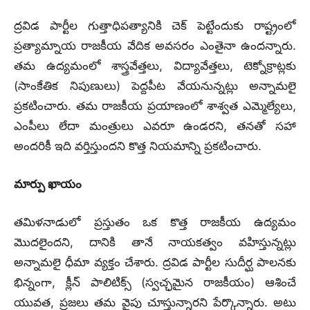
ద్రవిడ పార్టీల గుత్తాధిపత్యానికి చెక్ పెట్టేందుకు రాష్ట్రంలో
ప్రత్యామ్నాయ రాజకీయ వేదిక అవసరం ఎంతైనా ఉందన్నారు.
తమ ఉద్యమంలో శాస్త్రవేత్తలు, విద్యావేత్తలు, టెక్నోక్రాట్లకు
(సాంకేతిక నిపుణులు) పెద్దపీట వేయనున్నట్లు అన్నామలై
ప్రకటించారు.
తమ రాజకీయ ప్రయాణంలో శాశ్వత ఎమ్మెల్యేలు,
ఎంపీలు లేదా మంత్రులు ఎవరూ ఉండరని, తనతో సహా
అందరికీ ఇది వర్తిస్తుందని కొత్త నియమాన్ని ప్రకటించారు.
మార్పు ఖాయం
తమిళనాడులో ప్రస్తుతం ఒక కొత్త రాజకీయ ఉద్యమం
మొదలైందని, దానికి తానే నాయకత్వం వహిస్తున్నట్లు
అన్నామలై ధీమా వ్యక్తం చేశారు. ద్రవిడ పార్టీల సుదీర్ఘ పాలనకు
భిన్నంగా, క్లీన్ పాలిటిక్స్ (స్వచ్ఛమైన రాజకీయం) ఆశించే
యువత, ప్రజలు తమ వైపు చూస్తున్నారని పేర్కొన్నారు. అటు