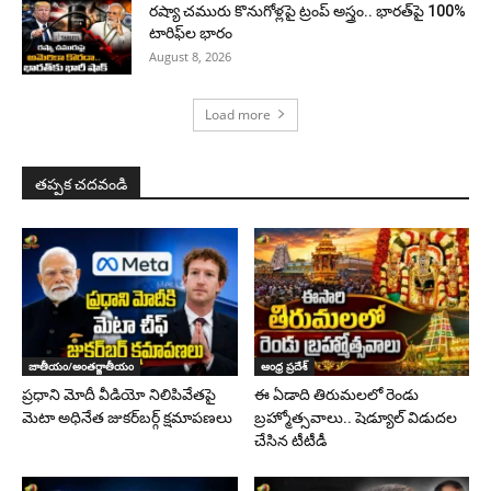
రష్యా చమురు కొనుగోళ్లపై ట్రంప్ అస్త్రం.. భారత్‌పై 100%
టారిఫ్‌ల భారం
August 8, 2026
Load more
తప్పక చదవండి
జాతీయం/అంతర్జాతీయం
ఆంధ్ర ప్రదేశ్
ప్రధాని మోదీ వీడియో నిలిపివేతపై
ఈ ఏడాది తిరుమలలో రెండు
మెటా అధినేత జుకర్‌బర్గ్‌ క్షమాపణలు
బ్రహ్మోత్సవాలు.. షెడ్యూల్ విడుదల
చేసిన టీటీడీ