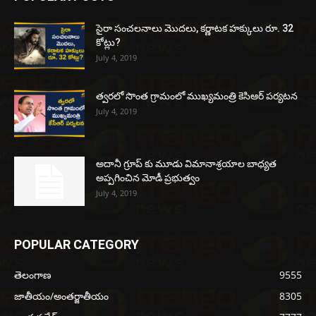
సైరా సంచలనాలు మొదలు, కర్ణాటక హక్కులు రూ. 32
కోట్లు?
July 4, 2019
త్వరలో సొంత గ్రామంలో ముఖ్యమంత్రి కెసిఆర్ పర్యటన
July 4, 2019
అదానీ గ్రూప్ కు మూడు విమానాశ్రయాల బాధ్యత
అప్పగించిన మోడీ ప్రభుత్వం
July 4, 2019
POPULAR CATEGORY
తెలంగాణ
9555
జాతీయం/అంతర్జాతీయం
8305