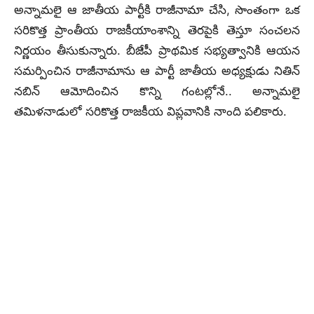
అన్నామలై ఆ జాతీయ పార్టీకి రాజీనామా చేసి, సొంతంగా ఒక
సరికొత్త ప్రాంతీయ రాజకీయాంశాన్ని తెరపైకి తెస్తూ సంచలన
నిర్ణయం తీసుకున్నారు.
బీజేపీ ప్రాథమిక సభ్యత్వానికి ఆయన
సమర్పించిన రాజీనామాను ఆ పార్టీ జాతీయ అధ్యక్షుడు నితిన్
నబిన్ ఆమోదించిన కొన్ని గంటల్లోనే.. అన్నామలై
తమిళనాడులో సరికొత్త రాజకీయ విప్లవానికి నాంది పలికారు.