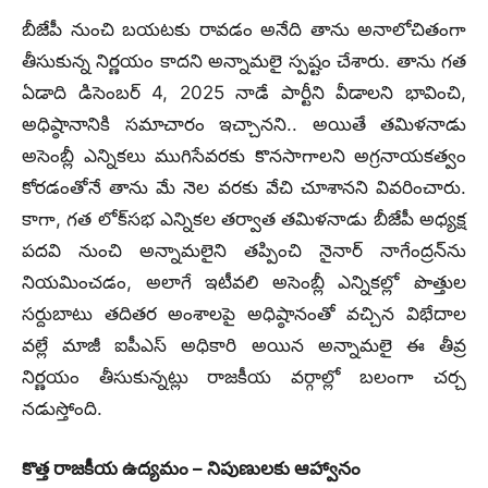
బీజేపీ నుంచి బయటకు రావడం అనేది తాను అనాలోచితంగా
తీసుకున్న నిర్ణయం కాదని అన్నామలై స్పష్టం చేశారు.
తాను గత
ఏడాది డిసెంబర్ 4, 2025 నాడే పార్టీని వీడాలని భావించి,
అధిష్ఠానానికి సమాచారం ఇచ్చానని.. అయితే తమిళనాడు
అసెంబ్లీ ఎన్నికలు ముగిసేవరకు కొనసాగాలని అగ్రనాయకత్వం
కోరడంతోనే తాను మే నెల వరకు వేచి చూశానని వివరించారు.
కాగా, గత లోక్‌సభ ఎన్నికల తర్వాత తమిళనాడు బీజేపీ అధ్యక్ష
పదవి నుంచి అన్నామలైని తప్పించి నైనార్ నాగేంద్రన్‌ను
నియమించడం, అలాగే ఇటీవలి అసెంబ్లీ ఎన్నికల్లో పొత్తుల
సర్దుబాటు తదితర అంశాలపై అధిష్ఠానంతో వచ్చిన విభేదాల
వల్లే మాజీ ఐపీఎస్ అధికారి అయిన అన్నామలై ఈ తీవ్ర
నిర్ణయం తీసుకున్నట్లు రాజకీయ వర్గాల్లో బలంగా చర్చ
నడుస్తోంది.
కొత్త రాజకీయ ఉద్యమం – నిపుణులకు ఆహ్వానం