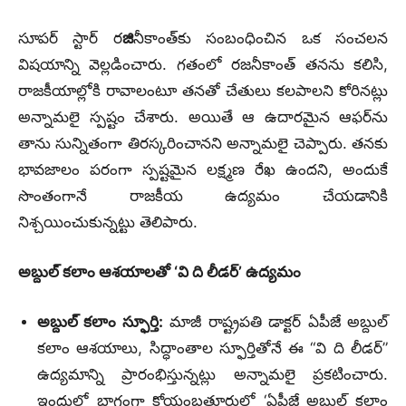
సూపర్ స్టార్ ర
జి
నీకాంత్‌కు సంబంధించిన ఒక సంచలన
విషయాన్ని వెల్లడించారు. గతంలో రజనీకాంత్‌ తనను కలిసి,
రాజకీయాల్లోకి రావాలంటూ తనతో చేతులు కలపాలని కోరినట్లు
అన్నామలై స్పష్టం చేశారు. అయితే ఆ ఉదారమైన ఆఫర్‌ను
తాను సున్నితంగా తిరస్కరించానని అన్నామలై చెప్పారు. తనకు
భావజాలం పరంగా స్పష్టమైన లక్ష్మణ రేఖ ఉందని, అందుకే
సొంతంగానే రాజకీయ ఉద్యమం చేయడానికి
నిశ్చయించుకున్నట్టు తెలిపారు.
అబ్దుల్ కలాం ఆశయాలతో ‘వి ది లీడర్’ ఉద్యమం
అబ్దుల్ కలాం స్ఫూర్తి:
మాజీ రాష్ట్రపతి డాక్టర్ ఏపీజే అబ్దుల్
కలాం ఆశయాలు, సిద్ధాంతాల స్ఫూర్తితోనే ఈ “వి ది లీడర్”
ఉద్యమాన్ని ప్రారంభిస్తున్నట్లు అన్నామలై ప్రకటించారు.
ఇందులో భాగంగా కోయంబత్తూరులో ‘ఏపీజే అబ్దుల్ కలాం