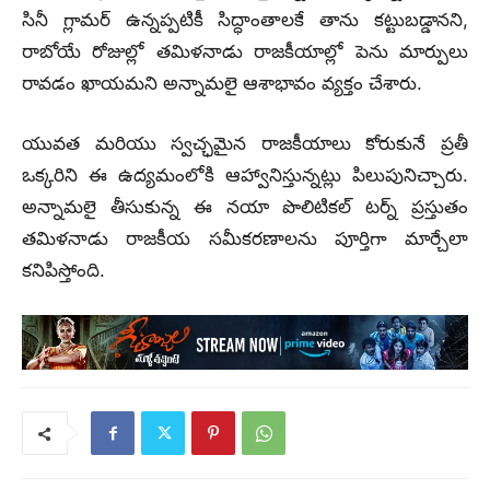
సినీ గ్లామర్ ఉన్నప్పటికీ సిద్ధాంతాలకే తాను కట్టుబడ్డానని,
రాబోయే రోజుల్లో తమిళనాడు రాజకీయాల్లో పెను మార్పులు
రావడం ఖాయమని అన్నామలై ఆశాభావం వ్యక్తం చేశారు.
యువత మరియు స్వచ్ఛమైన రాజకీయాలు కోరుకునే ప్రతీ
ఒక్కరిని ఈ ఉద్యమంలోకి ఆహ్వానిస్తున్నట్లు పిలుపునిచ్చారు.
అన్నామలై తీసుకున్న ఈ నయా పొలిటికల్ టర్న్ ప్రస్తుతం
తమిళనాడు రాజకీయ సమీకరణాలను పూర్తిగా మార్చేలా
కనిపిస్తోంది.