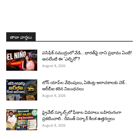
తాజా వార్తలు
పసిఫిక్ సముద్రంలో వేడి… భారత్‌పై దాని ప్రభావం ఏంటి!
అసలేంటి ఈ ‘ఎల్నినో’?
August 8, 2026
లోన్ యాప్‌ల వేధింపులు, ఏజెంట్ల అరాచకాలకు చెక్..
ఆర్‌బీఐ కఠిన నిబంధనలు
August 8, 2026
ప్రైవేట్ స్కూల్స్‌లో ఫీజుల వివరాలు బహిరంగంగా
ప్రకటించాలి.. రేవంత్ సర్కార్ కీలక ఉత్తర్వులు
August 8, 2026