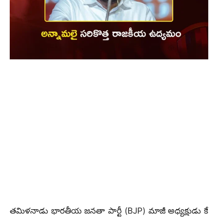
తమిళనాడు భారతీయ జనతా పార్టీ (BJP) మాజీ అధ్యక్షుడు కే