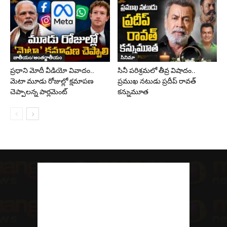
జాతీయం/అంతర్జాతీయం
సినిమా
ప్రధాని మోదీ వీడియో వివాదం..
సినీ పరిశ్రమలో తీవ్ర విషాదం..
మెటా మూడు రోజుల్లో క్షమాపణ
ప్రముఖ నటుడు ప్రదీప్ రావత్
చెప్పాలన్న పార్లమెంట్
కన్నుమూత