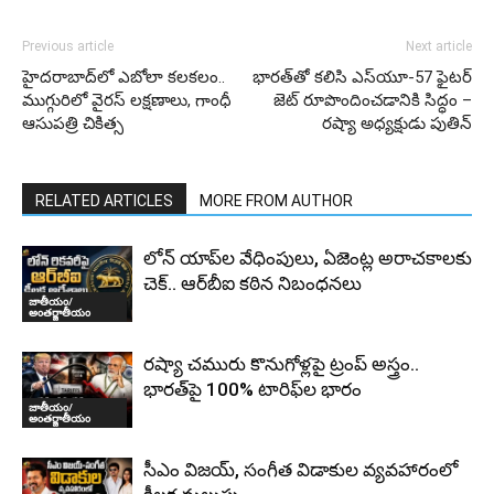
Previous article
Next article
హైదరాబాద్‌లో ఎబోలా కలకలం..
భారత్‌తో కలిసి ఎస్‌యూ-57 ఫైటర్
ముగ్గురిలో వైరస్ లక్షణాలు, గాంధీ
జెట్‌ రూపొందించడానికి సిద్ధం –
ఆసుపత్రి చికిత్స
రష్యా అధ్యక్షుడు పుతిన్
RELATED ARTICLES
MORE FROM AUTHOR
లోన్ యాప్‌ల వేధింపులు, ఏజెంట్ల అరాచకాలకు
చెక్.. ఆర్‌బీఐ కఠిన నిబంధనలు
జాతీయం/
అంతర్జాతీయం
రష్యా చమురు కొనుగోళ్లపై ట్రంప్ అస్త్రం..
భారత్‌పై 100% టారిఫ్‌ల భారం
జాతీయం/
అంతర్జాతీయం
సీఎం విజయ్, సంగీత విడాకుల వ్యవహారంలో