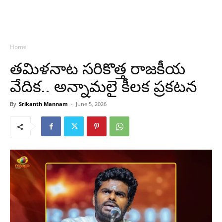
Home
తమిళనాట సరికొత్త రాజకీయ
వేదిక.. అన్నామలై కీలక ప్రకటన
By
Srikanth Mannam
-
June 5, 2026