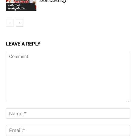
కీలక మలుపు
జాతీయం/
అంతర్జాతీయం
LEAVE A REPLY