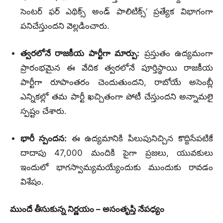
సెంటర్ ఫర్ ఎథిక్స్ అండ్ పాలిటిక్స్’ ప్రత్యేక విభాగంగా
పనిచేస్తుందని వెల్లడించారు.
త్వరలోనే రాజకీయ పార్టీగా మార్పు:
ప్రస్తుతం ఉద్యమంగా
ప్రారంభమైన ఈ వేదిక త్వరలోనే పూర్తిస్థాయి రాజకీయ
పార్టీగా రూపాంతరం చెందుతుందని, రాబోయే అసెంబ్లీ
ఎన్నికల్లో తమ పార్టీ ఖచ్చితంగా పోటీ చేస్తుందని అన్నామలై
స్పష్టం చేశారు.
భారీ స్పందన:
ఈ ఉద్యమానికి పిలుపునిచ్చిన కొద్దిసేపటికే
దాదాపు 47,000 మందికి పైగా ప్రజలు, యువకులు
ఇందులో భాగస్వామ్యమయ్యేందుకు ముందుకు రావడం
విశేషం.
ముందే తీసుకున్న నిర్ణయం – అసంతృప్తి నేపధ్యం