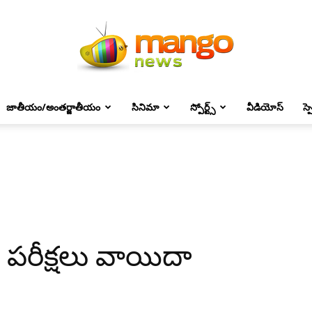
జాతీయం/అంతర్జాతీయం
సినిమా
స్పోర్ట్స్
వీడియోస్
స్
Mango
News
్ పరీక్షలు వాయిదా