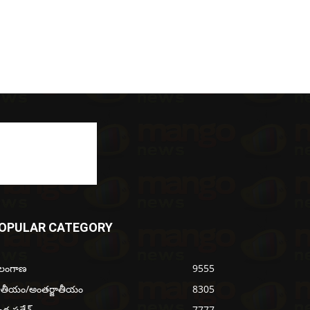
OPULAR CATEGORY
ెలంగాణ
9555
ాతీయం/అంతర్జాతీయం
8305
్ర ప్రదేశ్
7777