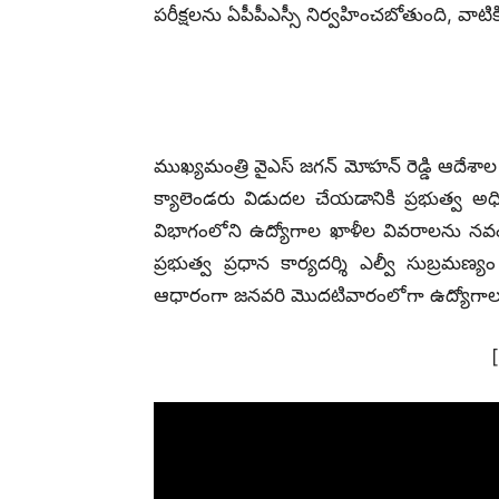
పరీక్షలను ఏపీపీఎస్సీ నిర్వహించబోతుంది, వాటిక
ముఖ్యమంత్రి వైఎస్ జగన్ మోహన్ రెడ్డి ఆదేశాల 
క్యాలెండరు విడుదల చేయడానికి ప్రభుత్వ అధ
విభాగంలోని ఉద్యోగాల ఖాళీల వివరాలను నవం
ప్రభుత్వ ప్రధాన కార్యదర్శి ఎల్వీ సుబ్రమణ
ఆధారంగా జనవరి మొదటివారంలోగా ఉద్యోగాల భర్త