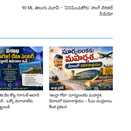
90 ML తెలుగు మూవీ – ‘వినిపించుకోరు’ సాంగ్ లిరికల్
వీడియో
ఆంధ్ర ప్రదేశ్
0 వేల కోట్ల గూగుల్-అదానీ
‘ఆంధ్రా గోవా’ సూర్యలంకకు మహర్దశ..
్.. ఒక్కో మెగావాట్‌కు
చీరాలలో విమానాశ్రయం – సీఎం చంద్రబాబు
ట్టుబడి
కీలక ప్రకటన