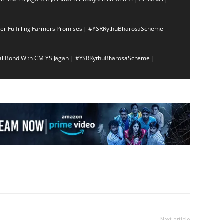
er Fulfilling Farmers Promises | #YSRRythuBharosaScheme
nal Bond With CM YS Jagan | #YSRRythuBharosaScheme |
Next article