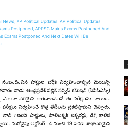
 సంబంధించిన పోస్టుల భర్తీకి నిర్వహించాల్సిన మెయిన్స్‌
ారం నాడు ఆంధ్రప్రదేశ్ పబ్లిక్ సర్వీస్ కమిషన్ (ఏపీపీఎస్సీ)
ొన్ని పాలనా పరమైన కారణాలవలనే ఈ పరీక్షలను వాయిదా
రీక్షలు నిర్వహించే కొత్త తేదీలను ప్రకటిస్తామని చెప్పారు.
్‌ గెజిటెడ్‌ పోస్టులు, పాలిటెక్నిక్‌ లెక్చరర్లు, డిగ్రీ కాలేజీ
లు ఉన్నాయి. మరోవైపు అక్టోబర్ 14 నుంచి 19 వరకు శాఖాపరమైన