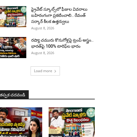
ప్రైవేట్ స్కూల్స్‌లో ఫీజుల వివరాలు
బహిరంగంగా ప్రకటించాలి.. రేవంత్
సర్కార్ కీలక ఉత్తర్వులు
August 8, 2026
రష్యా చమురు కొనుగోళ్లపై ట్రంప్ అస్త్రం..
భారత్‌పై 100% టారిఫ్‌ల భారం
August 8, 2026
Load more
తప్పక చదవండి
ాతీయం/అంతర్జాతీయం
తెలంగాణ