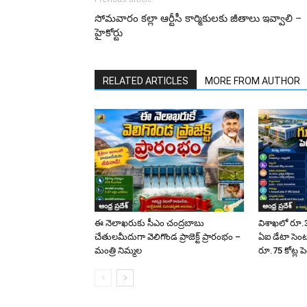
సోమవారం కల్లా ఆర్టీసీ కార్మికులకు జీతాలు ఇవ్వాలి –
హైకోర్టు
RELATED ARTICLES
MORE FROM AUTHOR
ఆంధ్ర ప్రదేశ్
ఆంధ్ర ప్రదేశ్
ఈ నెలాఖరుకు సీఎం చంద్రబాబు
విశాఖలో రూ.3
చేతులమీదుగా వెలిగొండ ప్రాజెక్ట్‌ ప్రారంభం –
ఏఐ డేటా సెంటర
మంత్రి నిమ్మల
రూ.75 కోట్ల పె