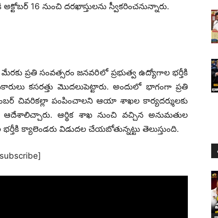
ి అక్టోబర్ 16 నుంచి దరఖాస్తులను స్వీకరించనున్నారు.
మేరకు ప్రతి సంవత్సరం జనవరిలో ప్రభుత్వ ఉద్యోగాల భర్తీకి
ికారులు కసరత్తు మొదలుపెట్టారు. అందులో భాగంగా ప్రతి
బర్ చివరికల్లా పంపించాలని ఆయా శాఖల కార్యదర్శులకు
్యం ఆదేశాలిచ్చారు. ఆర్థిక శాఖ నుంచి వచ్చిన అనుమతుల
ీకి క్యాలెండరు విడుదల చేయబోతున్నట్టు తెలుస్తుంది.
[subscribe]
జ