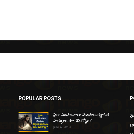
POPULAR POSTS
P
సైరా సంచలనాలు మొదలు, కర్ణాటక
త
హక్కులు రూ. 32 కోట్లు?
జ
July 4, 2019
ఆంధ