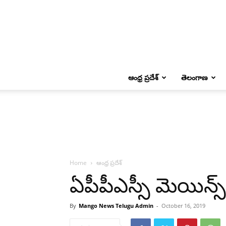
ఆంధ్ర ప్రదేశ్
తెలంగాణ
Home
ఆంధ్ర ప్రదేశ్
ఏపీపీఎస్సీ మెయిన్స
By
Mango News Telugu Admin
-
October 16, 2019