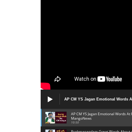
AP CM YS Jagan Emotional Words At
MangoNews
AP CM YS Jagan Emotional Words At 
MangoNews
10:50
Brahmanandam Great Words About AP