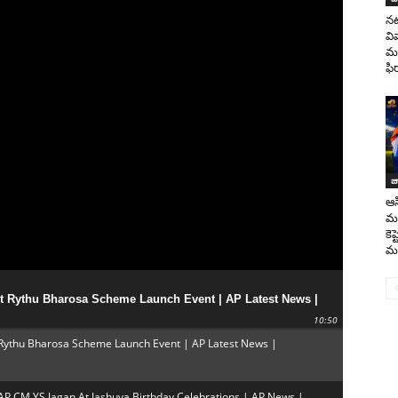
నట
వి
మహ
ఫి
జ
ఆస
మహ
కెప
మం
 Rythu Bharosa Scheme Launch Event | AP Latest News |
10:50
Rythu Bharosa Scheme Launch Event | AP Latest News |
 CM YS Jagan At Jashuva Birthday Celebrations | AP News |