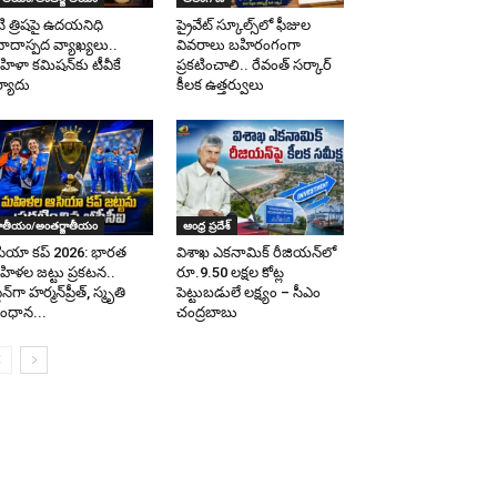
ి త్రిషపై ఉదయనిధి
ప్రైవేట్ స్కూల్స్‌లో ఫీజుల
వాదాస్పద వ్యాఖ్యలు..
వివరాలు బహిరంగంగా
ిళా కమిషన్‌కు టీవీకే
ప్రకటించాలి.. రేవంత్ సర్కార్
ర్యాదు
కీలక ఉత్తర్వులు
ాతీయం/అంతర్జాతీయం
ఆంధ్ర ప్రదేశ్
ియా కప్ 2026: భారత
విశాఖ ఎకనామిక్ రీజియన్‌లో
ిళల జట్టు ప్రకటన..
రూ.9.50 లక్షల కోట్ల
్టెన్‌గా హర్మన్‌ప్రీత్, స్మృతి
పెట్టుబడులే లక్ష్యం – సీఎం
ధాన...
చంద్రబాబు