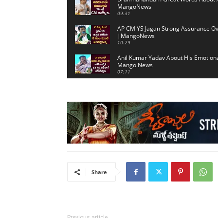
MangoNews
09:31
AP CM YS Jagan Strong Assurance Ov
|MangoNews
10:29
Anil Kumar Yadav About His Emotio
Mango News
07:11
Share
Previous article