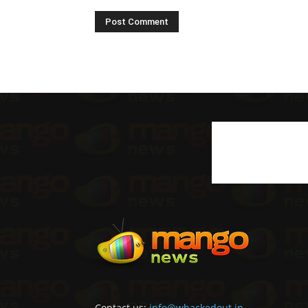
Contact us:
info@whackedout.in