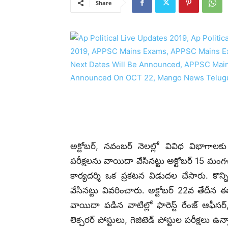
Share
అక్టోబర్, నవంబర్‌ నెలల్లో వివిధ విభాగాలకు
పరీక్షలను వాయిదా వేసినట్టు అక్టోబర్ 15 మంగళవ
కార్యదర్శి ఒక ప్రకటన విడుదల చేసారు. క
వేసినట్టు వివరించారు. అక్టోబర్ 22వ తేదీన ఈ ప
వాయిదా పడిన వాటిల్లో ఫారెస్ట్‌ రేంజ్‌ ఆఫీసర్, నాన
లెక్చరర్‌ పోస్టులు, గెజిటెడ్‌ పోస్టుల పరీక్ష