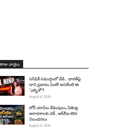
తాజా వార్తలు
పసిఫిక్ సముద్రంలో వేడి… భారత్‌పై
దాని ప్రభావం ఏంటి! అసలేంటి ఈ
‘ఎల్నినో’?
August 8, 2026
లోన్ యాప్‌ల వేధింపులు, ఏజెంట్ల
అరాచకాలకు చెక్.. ఆర్‌బీఐ కఠిన
నిబంధనలు
August 8, 2026