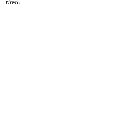
కోరారు.