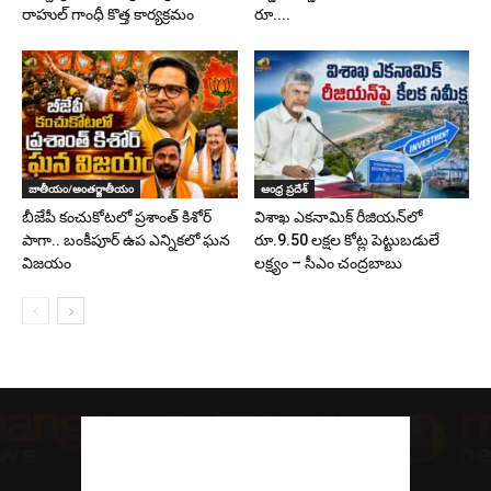
రాహుల్ గాంధీ కొత్త కార్యక్రమం
రూ....
జాతీయం/అంతర్జాతీయం
ఆంధ్ర ప్రదేశ్
బీజేపీ కంచుకోటలో ప్రశాంత్ కిశోర్
విశాఖ ఎకనామిక్ రీజియన్‌లో
పాగా.. బంకీపూర్ ఉప ఎన్నికలో ఘన
రూ.9.50 లక్షల కోట్ల పెట్టుబడులే
విజయం
లక్ష్యం – సీఎం చంద్రబాబు