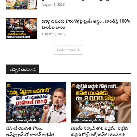
August 8, 2026
రష్యా చమురు కొనుగోళ్లపై ట్రంప్ అస్త్రం.. భారత్‌పై 100%
టారిఫ్‌ల భారం
August 8, 2026
Load more
తప్పక చదవండి
జాతీయం/అంతర్జాతీయం
జాతీయం/అంతర్జాతీయం
జెన్-జీ యువత కోసం..
విజయ్ సర్కార్ తొలి బడ్జెట్.. పుట్టిన
ఇన్‌స్టాగ్రామ్‌లో కాంగ్రెస్ అగ్రనేత
బిడ్డకు గోల్డ్ రింగ్, జెన్‌జీ యువతకు