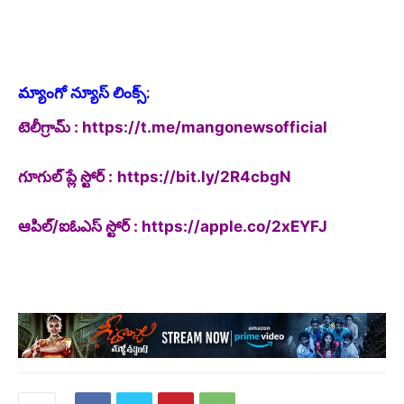
మ్యాంగో న్యూస్ లింక్స్:
టెలీగ్రామ్ :
https://t.me/mangonewsofficial
గూగుల్ ప్లే స్టోర్ :
https://bit.ly/2R4cbgN
ఆపిల్/ఐఓఎస్ స్టోర్ :
https://apple.co/2xEYFJ