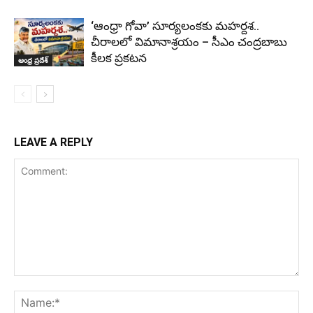
‘ఆంధ్రా గోవా’ సూర్యలంకకు మహర్దశ..
చీరాలలో విమానాశ్రయం – సీఎం చంద్రబాబు
కీలక ప్రకటన
ఆంధ్ర ప్రదేశ్
LEAVE A REPLY