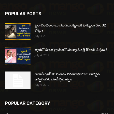
POPULAR POSTS
సైరా సంచలనాలు మొదలు, కర్ణాటక హక్కులు రూ. 32
కోట్లు?
July 4, 2019
త్వరలో సొంత గ్రామంలో ముఖ్యమంత్రి కెసిఆర్ పర్యటన
July 4, 2019
అదానీ గ్రూప్ కు మూడు విమానాశ్రయాల బాధ్యత
అప్పగించిన మోడీ ప్రభుత్వం
July 4, 2019
POPULAR CATEGORY