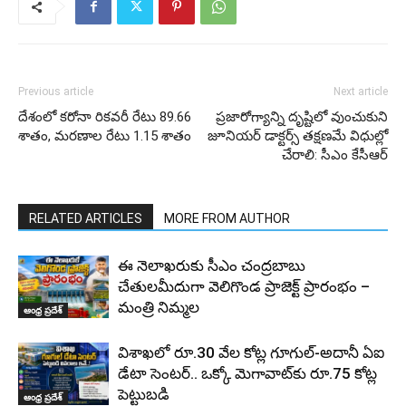
Previous article
Next article
దేశంలో కరోనా రికవరీ రేటు 89.66
ప్రజారోగ్యాన్ని దృష్టిలో వుంచుకుని
శాతం, మరణాల రేటు 1.15 శాతం
జూనియర్ డాక్టర్స్ తక్షణమే విధుల్లో
చేరాలి: సీఎం కేసీఆర్
RELATED ARTICLES
MORE FROM AUTHOR
ఈ నెలాఖరుకు సీఎం చంద్రబాబు
చేతులమీదుగా వెలిగొండ ప్రాజెక్ట్‌ ప్రారంభం –
మంత్రి నిమ్మల
ఆంధ్ర ప్రదేశ్
విశాఖలో రూ.30 వేల కోట్ల గూగుల్-అదానీ ఏఐ
డేటా సెంటర్.. ఒక్కో మెగావాట్‌కు రూ.75 కోట్ల
పెట్టుబడి
ఆంధ్ర ప్రదేశ్