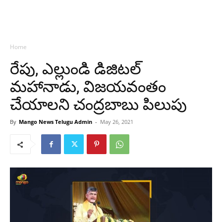
Home
రేపు, ఎల్లుండి డిజిటల్
మహానాడు, విజయవంతం
చేయాలని చంద్రబాబు పిలుపు
By
Mango News Telugu Admin
-
May 26, 2021