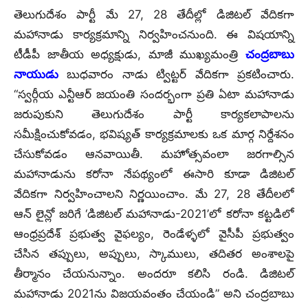
తెలుగుదేశం పార్టీ మే 27, 28 తేదీల్లో డిజిటల్ వేదికగా
మహానాడు కార్యక్రమాన్ని నిర్వహించనుంది. ఈ విషయాన్ని
టీడీపీ జాతీయ అధ్యక్షుడు, మాజీ ముఖ్యమంత్రి
చంద్రబాబు
నాయుడు
బుధవారం నాడు ట్విట్టర్ వేదికగా ప్రకటించారు.
“స్వర్గీయ ఎన్టీఆర్ జయంతి సందర్భంగా ప్రతి ఏటా మహానాడు
జరుపుకుని తెలుగుదేశం పార్టీ కార్యకలాపాలను
సమీక్షించుకోవడం, భవిష్యత్ కార్యక్రమాలకు ఒక మార్గ నిర్దేశనం
చేసుకోవడం ఆనవాయితీ. మహోత్సవంలా జరగాల్సిన
మహానాడును కరోనా నేపథ్యంలో ఈసారి కూడా డిజిటల్
వేదికగా నిర్వహించాలని నిర్ణయించాం. మే 27, 28 తేదీలలో
ఆన్ లైన్లో జరిగే ‘డిజిటల్ మహానాడు-2021’లో కరోనా కట్టడిలో
ఆంధ్రప్రదేశ్ ప్రభుత్వ వైఫల్యం, రెండేళ్ళలో వైసీపీ ప్రభుత్వం
చేసిన తప్పులు, అప్పులు, స్కాములు, తదితర అంశాలపై
తీర్మానం చేయనున్నాం. అందరూ కలిసి రండి. డిజిటల్
మహానాడు 2021ను విజయవంతం చేయండి” అని చంద్రబాబు