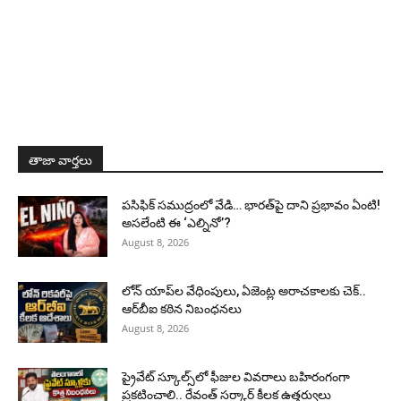
తాజా వార్తలు
పసిఫిక్ సముద్రంలో వేడి… భారత్‌పై దాని ప్రభావం ఏంటి!
అసలేంటి ఈ ‘ఎల్నినో’?
August 8, 2026
లోన్ యాప్‌ల వేధింపులు, ఏజెంట్ల అరాచకాలకు చెక్..
ఆర్‌బీఐ కఠిన నిబంధనలు
August 8, 2026
ప్రైవేట్ స్కూల్స్‌లో ఫీజుల వివరాలు బహిరంగంగా
ప్రకటించాలి.. రేవంత్ సర్కార్ కీలక ఉత్తర్వులు