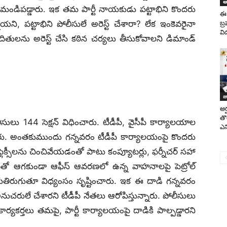
ఆం
 మండిపడ్డారు. ఇక తమ పార్టీ నాయకుడు పట్టాభిని కొందరు
ఈ 
యని, పట్టాభిని పోలీసులే అరెస్ట్‌ చేశారా? లేక ఇంకెవరైనా
బ్
వి
నిందితులను అరెస్ట్ చేసి కఠిన చర్యలు తీసుకోవాలని డిమాండ్
జ
అర
తొ
సులు 144 సెక్షన్‌ విధించారు. టీడీపీ, వైసీపీ కార్యాలయాల
ఎన
ేశారు. అంతకుముందు గన్నవరం టీడీపీ కార్యాలయంపై కొందరు
ెక్సీలను చించివేయడంతో పాటు కంప్యూటర్లు, ఫర్నీచర్‌ సహా
తటితో ఆగకుండా ఆఫీస్ ఆవరణలో ఉన్న వాహనాలపై పెట్రోల్
కలియతిరుగుతూ విధ్యంసం సృష్టించారు. ఇక ఈ దాడి గన్నవరం
ుచరులే చేశారని టీడీపీ నేతలు ఆరోపిస్తున్నారు. పోలీసులు
ర్యకర్తలు తమపై, పార్టీ కార్యాలయంపై దాడికి పాల్పడ్డారని