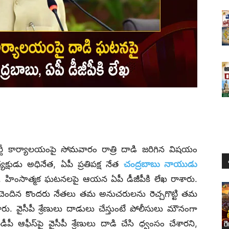
ార్టీ కార్యాలయంపై సోమవారం రాత్రి దాడి జరిగిన విషయం
్షుడు అధినేత, ఏపీ ప్రతిపక్ష నేత
చంద్రబాబు నాయుడు
ులు, హింసాత్మక ఘటనలపై ఆయన ఏపీ డీజీపీకి లేఖ రాశారు.
కి చెందిన కొందరు నేతలు తమ అనుచరులను రెచ్చగొట్టి తమ
రు. వైసీపీ శ్రేణులు దాడులు చేస్తుంటే పోలీసులు మౌనంగా
ీపీ ఆఫీస్‌పై వైసీపీ శ్రేణులు దాడి చేసి ధ్వంసం చేశారని,