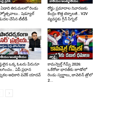
ధ్ర ప్రదేశ్
జాతీయం/అంతర్జాతీయం
ఏడాది తిరుమలలో రెండు
రోడ్డు ప్రమాదాల నివారణకు
రహ్మోత్సవాలు.. షెడ్యూల్
కేంద్రం కొత్త టెక్నాలజీ.. V2V
డుదల చేసిన టీటీడీ
వ్యవస్థకు గ్రీన్ సిగ్నల్
ాతీయం/అంతర్జాతీయం
స్పోర్ట్స్
్హులైన ఒక్క ఓటరు పేరునూ
కామన్వెల్త్ గేమ్స్ 2026:
లగించం.. ఏపీ ప్రధాన
ఒకేరోజు భారత్‌కు జూడోలో
్నికల అధికారి వివేక్ యాదవ్
రెండు స్వర్ణాలు, జావెలిన్‌ త్రోలో
2...