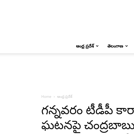
ఆంధ్ర ప్రదేశ్
తెలంగాణ
Home
ఆంధ్ర ప్రదేశ్
గన్నవరం టీడీపీ కా
ఘటనపై చంద్రబాబు