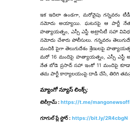
ఇక ఇదిలా ఉండగా, మరోవైపు గన్నవరం టీడీ
నమోదు అయ్యాయి. ఘటనపై ఆ పార్టీ నేతలు 
హత్యాయత్నం, ఎస్సీ ఎస్టీ అట్రాసిటీ సహా వివిధ
నమోదు చేశారు పోలీసులు. గన్నవరం తెలుగుదేశ
మందికి పైగా తెలుగుదేశం శ్రేణులపై హత్యాయత
మరో 16 మందిపై హత్యాయత్నం, ఎస్సీ ఎస్టీ
నేత బోడె ప్రసాద్ సహా ఇంకో 11 మందిపై కూడా వ
తమ పార్టీ కార్యాలయంపై దాడి చేసి, తిరిగి తమపైన
మ్యాంగో న్యూస్ లింక్స్:
టెలీగ్రామ్ :
https://t.me/mangonewsoffi
గూగుల్ ప్లే స్టోర్ :
https://bit.ly/2R4cbgN