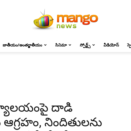
జాతీయం/అంతర్జాతీయం
సినిమా
స్పోర్ట్స్
వీడియోస్
స్
Mango
News
ర్యాలయంపై దాడి
 ఆగ్రహం, నిందితులను