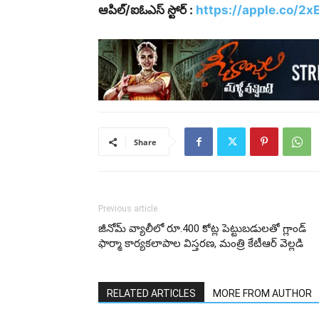
ఆపిల్/ఐఓఎస్ స్టోర్ :
https://apple.co/2x
Share
Previous article
జీనోమ్ వ్యాలీలో రూ.400 కోట్ల పెట్టుబడులతో గ్లాండ్‌
ఫార్మా కార్యకలాపాల విస్తరణ, మంత్రి కేటీఆర్ వెల్లడి
RELATED ARTICLES
MORE FROM AUTHOR