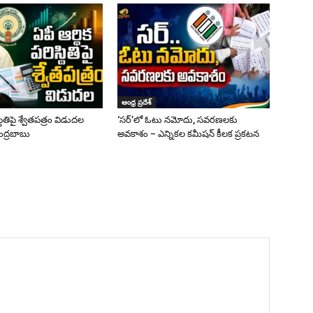
ఆంధ్ర ప్రదేశ్
స్థితిపై శ్వేతపత్రం విడుదల
‘సర్‌’లో ఓటు నమోదు, సవరణలకు
ంద్రబాబు
అవకాశం – ఎన్నికల కమీషన్ కీలక ప్రకటన