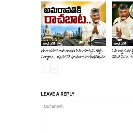
ఆంధ్ర ప్రదేశ్
ఆంధ్ర ప్రదేశ్
తుది దశలో అమరావతి సీడ్ యాక్సిస్ రోడ్డు
ఏపీ ఆర్థిక పరి
నిర్మాణం.. త్వరలోనే ఘనంగా ప్రారంభోత్సవం
చేసిన సీఎం చ
LEAVE A REPLY