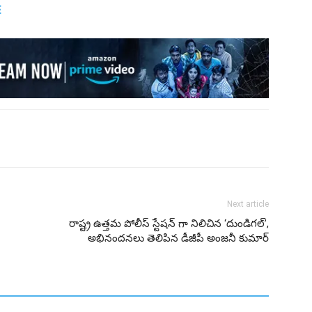
E
Next article
రాష్ట్ర ఉత్తమ పోలీస్ స్టేషన్ గా నిలిచిన ‘దుండిగల్‌’,
అభినందనలు తెలిపిన డీజీపీ అంజనీ కుమార్