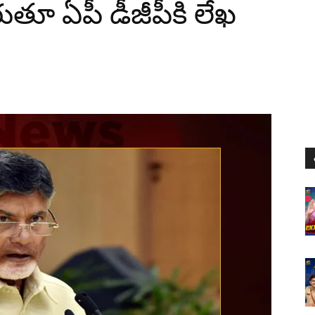
రుతూ ఏపీ డీజీపీకి లేఖ