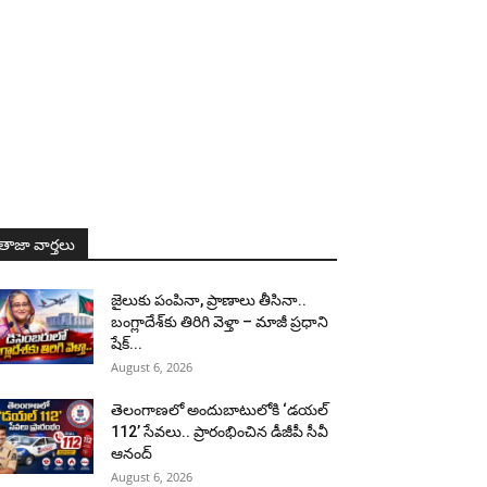
తాజా వార్తలు
జైలుకు పంపినా, ప్రాణాలు తీసినా..
బంగ్లాదేశ్‌కు తిరిగి వెళ్తా – మాజీ ప్రధాని
షేక్...
August 6, 2026
తెలంగాణలో అందుబాటులోకి ‘డయల్
112’ సేవలు.. ప్రారంభించిన డీజీపీ సీవీ
ఆనంద్
August 6, 2026