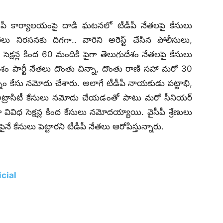
పీ కార్యాలయంపై దాడి ఘటనలో టీడీపీ నేతలపై కేసులు
నిరసనకు దిగగా.. వారిని అరెస్ట్‌ చేసిన పోలీసులు,
 సెక్షన్ల కింద 60 మందికి పైగా తెలుగుదేశం నేతలపై కేసులు
ం పార్టీ నేతలు దొంతు చిన్నా, దొంతు రాణి సహా మరో 30
్నం కేసు నమోదు చేశారు. అలాగే టీడీపీ నాయకుడు పట్టాభి,
 అట్రాసిటీ కేసులు నమోదు చేయడంతో పాటు మరో సీనియర్
ివిధ సెక్షన్ల కింద కేసులు నమోదయ్యాయి. వైసీపీ శ్రేణులు
ే కేసులు పెట్టారని టీడీపీ నేతలు ఆరోపిస్తున్నారు.
cial