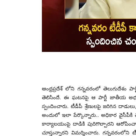
ఆంధ్రప్రదేశ్ లోని గన్నవరంలో తెలుగుదేశం ప
తెలిసిందే. ఈ ఘటనపై ఆ పార్టీ జాతీయ అధ్యక
స్పందించారు. టీడీపీ శ్రేణులపై జరిగిన దాడ
అందులో ఇలా పేర్కొన్నారు.. అధికార వైసీపీ
కార్యాలయంపై దాడికి పురిగొల్పారని ఆరోపించా
చూస్తున్నారని విమర్శించారు. గన్నవరంలోని టీడ