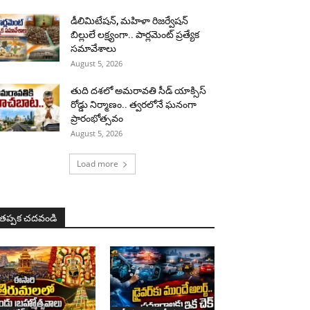
డీలిమిటేషన్, మహిళా రిజర్వేషన్
బిల్లులే లక్ష్యంగా.. పార్లమెంట్ ప్రత్యేక
సమావేశాలు
August 5, 2026
తుది దశలో అమరావతి సీడ్ యాక్సిస్
రోడ్డు నిర్మాణం.. త్వరలోనే ఘనంగా
ప్రారంభోత్సవం
August 5, 2026
Load more
తప్పక చదవండి