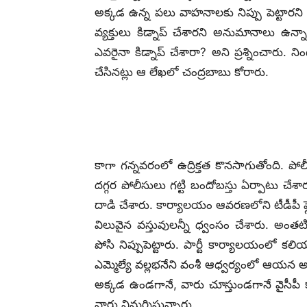
అక్కడ ఉన్న పలు వాహనాలకు నిప్పు పెట్టారని
వ్యక్తులు కిడ్నాప్‌ చేశారని అనుమానాలు ఉన్నా
ఎవరైనా కిడ్నాప్‌ చేశారా? అని ప్రశ్నించారు. 
చేసినట్లు ఆ లేఖలో చంద్రబాబు కోరారు.
కాగా గన్నవరంలో ఉద్రిక్తత కొనసాగుతోంది. పోలీ
దగ్గర పోలీసులు గట్టి బందోబస్తు ఏర్పాటు చ
దాడి చేశారు. కార్యాలయం ఆవరణలోని టీడీపీ ఫ్ల
విలువైన వస్తువులన్నీ ధ్వంసం చేశారు. అం
పోసి నిప్పుపెట్టారు. పార్టీ కార్యాలయంలో 
ఎమ్మెల్యే వల్లభనేని వంశీ ఆధ్వర్యంలో ఆయన అన
అక్కడ ఉండగానే, వారు చూస్తుండగానే వైసీపీ కా
వారు విమర్శిస్తున్నారు.